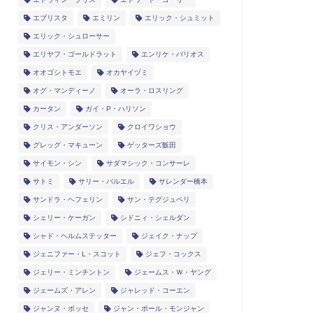
エブリスタ
エミリン
エリック・シュミット
エリック・シュローサー
エリヤフ・ゴールドラット
エンリケ・バリオス
オオゴシトモエ
オカヤイヅミ
オグ・マンディーノ
オーラ・ロスリング
カータン
ガイ・P・ハリソン
クリス・アンダーソン
クロイワショウ
グレッグ・マキューン
ゲッターズ飯田
サイモン・シン
サダマシック・コンサーレ
サトミ
サリー・バルエル
サレンダー橋本
サンドラ・ヘフェリン
サン・テグジュペリ
シェリー・ケーガン
シドニィ・シェルダン
シャド・ヘルムステッター
ジェイク・ナップ
ジェニファー・L・スコット
ジェフ・コックス
ジェリー・ミンチントン
ジェームス・Ｗ・ヤング
ジェームズ・アレン
ジャレッド・コーエン
ジャンヌ・ボッセ
ジャン・ポール・モンジャン