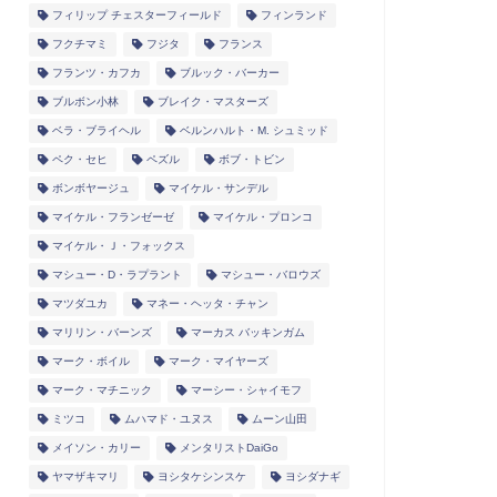
フィリップ チェスターフィールド
フィンランド
フクチマミ
フジタ
フランス
フランツ・カフカ
ブルック・バーカー
ブルボン小林
ブレイク・マスターズ
ベラ・ブライヘル
ベルンハルト・M. シュミッド
ペク・セヒ
ペズル
ボブ・トビン
ボンボヤージュ
マイケル・サンデル
マイケル・フランゼーゼ
マイケル・プロンコ
マイケル・Ｊ・フォックス
マシュー・D・ラプラント
マシュー・バロウズ
マツダユカ
マネー・ヘッタ・チャン
マリリン・バーンズ
マーカス バッキンガム
マーク・ボイル
マーク・マイヤーズ
マーク・マチニック
マーシー・シャイモフ
ミツコ
ムハマド・ユヌス
ムーン山田
メイソン・カリー
メンタリストDaiGo
ヤマザキマリ
ヨシタケシンスケ
ヨシダナギ