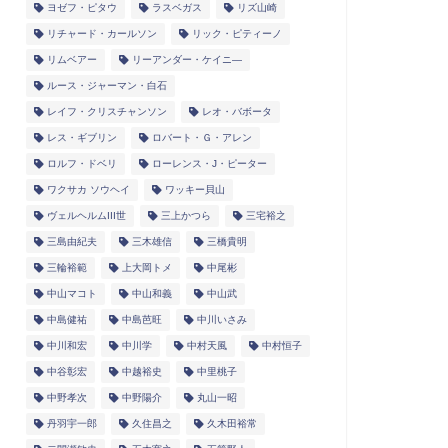
ヨゼフ・ピタウ
ラスベガス
リズ山崎
リチャード・カールソン
リック・ピティーノ
リムベアー
リーアンダー・ケイニ―
ルース・ジャーマン・白石
レイフ・クリスチャンソン
レオ・バボータ
レス・ギブリン
ロバート・Ｇ・アレン
ロルフ・ドベリ
ローレンス・J・ピーター
ワクサカ ソウヘイ
ワッキー貝山
ヴェルヘルムIII世
三上かつら
三宅裕之
三島由紀夫
三木雄信
三橋貴明
三輪裕範
上大岡トメ
中尾彬
中山マコト
中山和義
中山武
中島健祐
中島芭旺
中川いさみ
中川和宏
中川学
中村天風
中村恒子
中谷彰宏
中越裕史
中里桃子
中野孝次
中野陽介
丸山一昭
丹羽宇一郎
久住昌之
久木田裕常