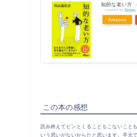
知的な老い方 （
created by
Rinker
Amazon
この本の感想
読み終えてピンとくることもこないこと
いう思いがないからだと思います。手元