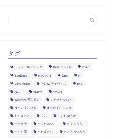
タグ
B.フィールディング
Beretta P-08
chiko
EcoDeco
HIKAKIN
Jam
K
LoveMeDo
P.C.W. デイヴィス
pha
Ququ
TAIZO
TONO
WildRiver荒川直人
いわきりなおと
うぐいすみつる
えらいてんちょう
おちまさと
くみ
こいしゆうか
さかき漣
さくらはな。
さくらももこ
さくら剛
さだまさし
さとうみつろう