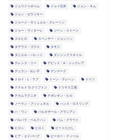
ジュウドゥポゥム
ジョイ石井
ジョン・キム
ジョン・ゼラツキー
ジョージ・サミュエル・クレーソン
ジョー・ヴィターレ
ジーン・ストーン
スエヒロ
スペンサー・ジョンソン
タデウス・ゴラス
タモリ
ダニエル・バレット
ダンシングスネイル
テレンス・リー
デビッド・A・シンクレア
デュラン・れい子
デンマーク
トロイ・L・ラブ
トーン・テレヘン
ドイツ
ドナルド O.クリフトン
ドリヤス工場
ナカムラクニオ
ナポレオン・ヒル
ノーラン・ブッシュネル
ハンス・ロスリング
ハ・ワン
バルタザール・グラシアン
バルバラ・ベルクハン
パム・グラウト
ヒロシ
ヒロミ
ビートたけし
ピア・エドバーグ
ピーター・ティール