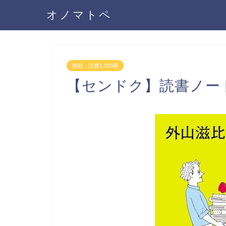
オノマトペ
挑戦・読書1,000冊
【センドク】読書ノート