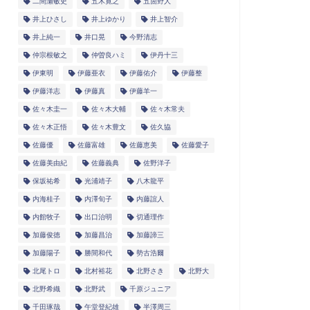
二間瀬敏史
五木寛之
五箇野人
井上ひさし
井上ゆかり
井上智介
井上純一
井口晃
今野清志
仲宗根敏之
仲曽良ハミ
伊丹十三
伊東明
伊藤亜衣
伊藤佑介
伊藤整
伊藤洋志
伊藤真
伊藤羊一
佐々木圭一
佐々木大輔
佐々木常夫
佐々木正悟
佐々木豊文
佐久協
佐藤優
佐藤富雄
佐藤恵美
佐藤愛子
佐藤美由紀
佐藤義典
佐野洋子
保坂祐希
光浦靖子
八木龍平
内海桂子
内澤旬子
内藤誼人
内館牧子
出口治明
切通理作
加藤俊徳
加藤昌治
加藤諦三
加藤陽子
勝間和代
勢古浩爾
北尾トロ
北村裕花
北野さき
北野大
北野希織
北野武
千原ジュニア
千田琢哉
午堂登紀雄
半澤周三