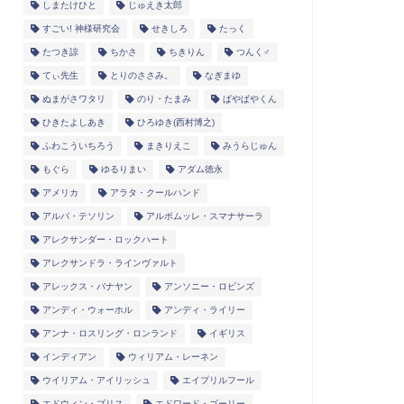
しまたけひと
じゅえき太郎
すごい! 神様研究会
せきしろ
たっく
たつき諒
ちかさ
ちきりん
つんく♂
てぃ先生
とりのささみ。
なぎまゆ
ぬまがさワタリ
のり・たまみ
ぱやぱやくん
ひきたよしあき
ひろゆき(西村博之)
ふわこういちろう
まきりえこ
みうらじゅん
もぐら
ゆるりまい
アダム徳永
アメリカ
アラタ・クールハンド
アルパ・テソリン
アルボムッレ・スマナサーラ
アレクサンダー・ロックハート
アレクサンドラ・ラインヴァルト
アレックス・バナヤン
アンソニー・ロビンズ
アンディ・ウォーホル
アンディ・ライリー
アンナ・ロスリング・ロンランド
イギリス
インディアン
ウィリアム・レーネン
ウイリアム・アイリッシュ
エイプリルフール
エドウィン・ブリス
エドワード・ゴーリー