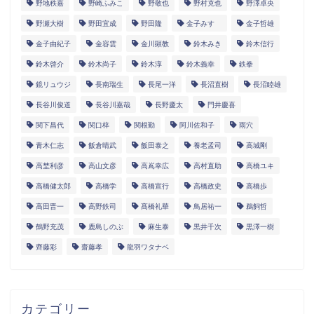
野地秩嘉
野崎ふみこ
野敬也
野村克也
野澤卓央
野瀬大樹
野田宜成
野田隆
金子みすゞ
金子哲雄
金子由紀子
金容雲
金川顕教
鈴木みき
鈴木信行
鈴木啓介
鈴木尚子
鈴木淳
鈴木義幸
鉄拳
鏡リュウジ
長南瑞生
長尾一洋
長沼直樹
長沼睦雄
長谷川俊道
長谷川嘉哉
長野慶太
門井慶喜
関下昌代
関口梓
関根勤
阿川佐和子
雨穴
青木仁志
飯倉晴武
飯田泰之
養老孟司
高城剛
高埜利彦
高山文彦
高嶌幸広
高村直助
高橋ユキ
高橋健太郎
高橋学
高橋宣行
高橋政史
高橋歩
高田晋一
高野鉄司
髙橋礼華
鳥居祐一
鵜飼哲
鶴野充茂
鹿島しのぶ
麻生泰
黒井千次
黒澤一樹
齊藤彩
齋藤孝
龍羽ワタナベ
カテゴリー