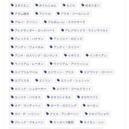
まきりえこ
みうらじゅん
もぐら
ゆるりまい
アダム徳永
アメリカ
アラタ・クールハンド
アルパ・テソリン
アルボムッレ・スマナサーラ
アレクサンダー・ロックハート
アレクサンドラ・ラインヴァルト
アレックス・バナヤン
アンソニー・ロビンズ
アンディ・ウォーホル
アンディ・ライリー
アンナ・ロスリング・ロンランド
イギリス
インディアン
ウィリアム・レーネン
ウイリアム・アイリッシュ
エイプリルフール
エドウィン・ブリス
エドワード・ゴーリー
エブリスタ
エミリン
エリック・シュミット
エリック・シュローサー
エリヤフ・ゴールドラット
エンリケ・バリオス
オオゴシトモエ
オカヤイヅミ
オグ・マンディーノ
オーラ・ロスリング
カータン
ガイ・P・ハリソン
クリス・アンダーソン
クロイワショウ
グレッグ・マキューン
ゲッターズ飯田
サイモン・シン