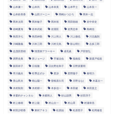
山本兼一
山本尚
山本幸美
山本甲士
山本良一
山本鈴美香
山田ズーニー
岡崎かつひろ
岡本一志
岡本太郎
岡本敏子
岡本裕
岡田朝雄
岩中祥史
岩崎夏海
岩本武範
岩淵匡
岩男忠幸
島崎信
島田洋七
島田紳助
川上和人
川上徹也
川北義則
川嶋隆義
川本三郎
川村元気
影山明仁
志多三郎
志茂田景樹
情景師アラーキー
成毛眞
戸田智弘
房野史典
所ジョージ
手塚治虫
指南役
新渡戸稲造
新田祥子
日垣隆
日比野佐和子
日野原重明
早川義夫
旺季志ずか
星渉
星野陽子
春明力
景山民夫
晴山陽一
曽根原久司
月野るな(
木暮太一
木村秋則
木村耕一
本多信一
本田健
本田直之
本要約チャンネル
本郷和人
杉山頴男
杉田淳子
村上春樹
村上龍
村山太一
村山斉
村瀬幸浩
村田沙耶香
東村アキコ
松原始
松原照子
松岡修造