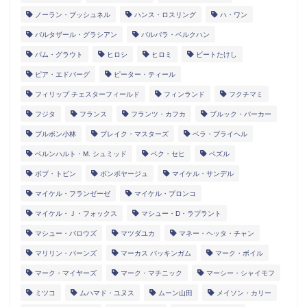
ノーラン・ブッシュネル
ハンス・ロスリング
ハ・ワン
バルタザール・グラシアン
バルバラ・ベルクハン
パム・グラウト
ヒロシ
ヒロミ
ビートたけし
ピア・エドバーグ
ピーター・ティール
フィリップ チェスターフィールド
フィンランド
フクチマミ
フジタ
フランス
フランツ・カフカ
ブルック・バーカー
ブルボン小林
ブレイク・マスターズ
ベラ・ブライヘル
ベルンハルト・M. シュミッド
ペク・セヒ
ペズル
ボブ・トビン
ボンボヤージュ
マイケル・サンデル
マイケル・フランゼーゼ
マイケル・プロンコ
マイケル・Ｊ・フォックス
マシュー・D・ラプラント
マシュー・バロウズ
マツダユカ
マネー・ヘッタ・チャン
マリリン・バーンズ
マーカス バッキンガム
マーク・ボイル
マーク・マイヤーズ
マーク・マチニック
マーシー・シャイモフ
ミツコ
ムハマド・ユヌス
ムーン山田
メイソン・カリー