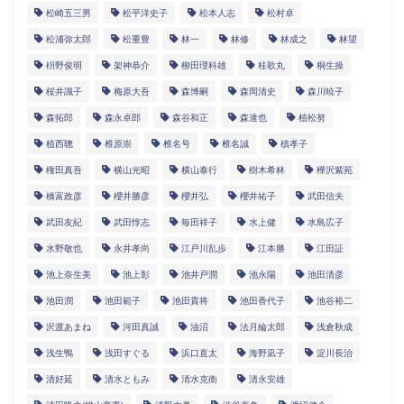
松崎五三男
松平洋史子
松本人志
松村卓
松浦弥太郎
松重豊
林一
林修
林成之
林望
枡野俊明
架神恭介
柳田理科雄
桂歌丸
桐生操
桜井識子
梅原大吾
森博嗣
森岡清史
森川暁子
森拓郎
森永卓郎
森谷和正
森達也
植松努
植西聰
椎原崇
椎名号
椎名誠
槙孝子
権田真吾
横山光昭
横山泰行
樹木希林
樺沢紫苑
橋富政彦
櫻井勝彦
櫻井弘
櫻井祐子
武田信夫
武田友紀
武田惇志
毎田祥子
水上健
水島広子
水野敬也
永井孝尚
江戸川乱歩
江本勝
江田証
池上奈生美
池上彰
池井戸潤
池永陽
池田清彦
池田潤
池田範子
池田貴将
池田香代子
池谷裕二
沢渡あまね
河田真誠
油沼
法月綸太郎
浅倉秋成
浅生鴨
浅田すぐる
浜口直太
海野凪子
淀川長治
清好延
清水ともみ
清水克衛
清永安雄