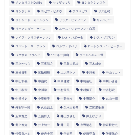
メンタリストDaiGo
ヤマザキマリ
ヨシタケシンスケ
ヨシダナギ
ヨゼフ・ピタウ
ラスベガス
リズ山崎
リチャード・カールソン
リック・ピティーノ
リムベアー
リーアンダー・ケイニ―
ルース・ジャーマン・白石
レイフ・クリスチャンソン
レオ・バボータ
レス・ギブリン
ロバート・Ｇ・アレン
ロルフ・ドベリ
ローレンス・J・ピーター
ワクサカ ソウヘイ
ワッキー貝山
ヴェルヘルムIII世
三上かつら
三宅裕之
三島由紀夫
三木雄信
三橋貴明
三輪裕範
上大岡トメ
中尾彬
中山マコト
中山和義
中山武
中島健祐
中島芭旺
中川いさみ
中川和宏
中川学
中村天風
中村恒子
中谷彰宏
中越裕史
中里桃子
中野孝次
中野陽介
丸山一昭
丹羽宇一郎
久住昌之
久木田裕常
二間瀬敏史
五木寛之
五箇野人
井上ひさし
井上ゆかり
井上智介
井上純一
井口晃
今野清志
仲宗根敏之
仲曽良ハミ
伊丹十三
伊東明
伊藤亜衣
伊藤佑介