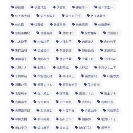
伊藤整
伊藤洋志
伊藤真
伊藤羊一
佐々木圭一
佐々木大輔
佐々木常夫
佐々木正悟
佐々木豊文
佐久協
佐藤優
佐藤富雄
佐藤恵美
佐藤愛子
佐藤美由紀
佐藤義典
佐野洋子
保坂祐希
光浦靖子
八木龍平
内海桂子
内澤旬子
内藤誼人
内館牧子
出口治明
切通理作
加藤俊徳
加藤昌治
加藤諦三
加藤陽子
勝間和代
勢古浩爾
北尾トロ
北村裕花
北野さき
北野大
北野希織
北野武
千原ジュニア
千田琢哉
午堂登紀雄
半澤周三
南雲吉則
印南敦史
原田ひ香
原田まりる
原田真裕美
又吉直樹
古堅純子
古川武士
吉岡豊
吉濱ツトム
吉玉サキ
吉田典生
吉田兼好
吉田幸弘
吉田浩
吉田潤喜
吉野源三郎
名越康文
向後千春
呉真由美
和氣正幸
和田秀樹
和田裕美
品川広平
園善博
地曳いく子
坂口安吾
坂口恭平
坂東誠
城山三郎
堀元見