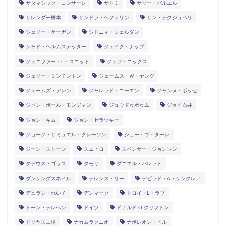
サダマシック・コンサーレ
サトミ
サリー・バルエル
サレンダー橋本
サンドラ・ヘフェリン
サン・テグジュペリ
シェリー・ケーガン
シドニィ・シェルダン
シャド・ヘルムステッター
ジェイク・ナップ
ジェニファー・L・スコット
ジェフ・コックス
ジェリー・ミンチントン
ジェームス・Ｗ・ヤング
ジェームズ・アレン
ジャレッド・コーエン
ジャンヌ・ボッセ
ジャン・ポール・モンジャン
ジュウドゥポゥム
ジョイ石井
ジョン・キム
ジョン・ゼラツキー
ジョージ・サミュエル・クレーソン
ジョー・ヴィターレ
ジーン・ストーン
スエヒロ
スペンサー・ジョンソン
タデウス・ゴラス
タモリ
ダニエル・バレット
ダンシングスネイル
テレンス・リー
デビッド・A・シンクレア
デュラン・れい子
デンマーク
トロイ・L・ラブ
トーン・テレヘン
ドイツ
ドナルド O.クリフトン
ドリヤス工場
ナカムラクニオ
ナポレオン・ヒル