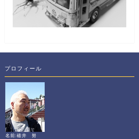
プロフィール
名前:碓井 努