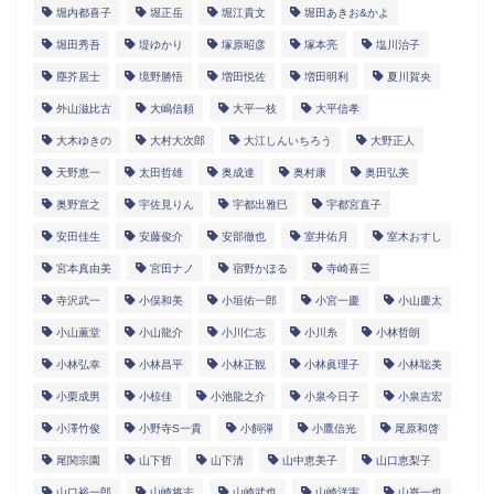
堀内都喜子
堀正岳
堀江貴文
堀田あきお&かよ
堀田秀吾
堤ゆかり
塚原昭彦
塚本亮
塩川治子
塵芥居士
境野勝悟
増田悦佐
増田明利
夏川賀央
外山滋比古
大嶋信頼
大平一枝
大平信孝
大木ゆきの
大村大次郎
大江しんいちろう
大野正人
天野恵一
太田哲雄
奥成達
奥村康
奥田弘美
奥野宣之
宇佐見りん
宇都出雅巳
宇都宮直子
安田佳生
安藤俊介
安部徹也
室井佑月
室木おすし
宮本真由美
宮田ナノ
宿野かほる
寺崎喜三
寺沢武一
小俣和美
小垣佑一郎
小宮一慶
小山慶太
小山薫堂
小山龍介
小川仁志
小川糸
小林哲朗
小林弘幸
小林昌平
小林正観
小林眞理子
小林聡美
小栗成男
小椋佳
小池龍之介
小泉今日子
小泉吉宏
小澤竹俊
小野寺S一貴
小飼弾
小鷹信光
尾原和啓
尾関宗園
山下哲
山下清
山中恵美子
山口恵梨子
山口裕一郎
山崎将志
山崎武也
山崎洋実
山嵜一也