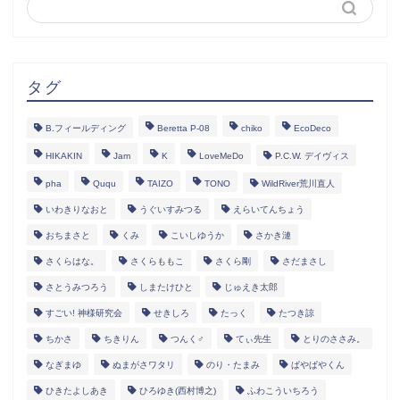
タグ
B.フィールディング
Beretta P-08
chiko
EcoDeco
HIKAKIN
Jam
K
LoveMeDo
P.C.W. デイヴィス
pha
Ququ
TAIZO
TONO
WildRiver荒川直人
いわきりなおと
うぐいすみつる
えらいてんちょう
おちまさと
くみ
こいしゆうか
さかき漣
さくらはな。
さくらももこ
さくら剛
さだまさし
さとうみつろう
しまたけひと
じゅえき太郎
すごい! 神様研究会
せきしろ
たっく
たつき諒
ちかさ
ちきりん
つんく♂
てぃ先生
とりのささみ。
なぎまゆ
ぬまがさワタリ
のり・たまみ
ぱやぱやくん
ひきたよしあき
ひろゆき(西村博之)
ふわこういちろう