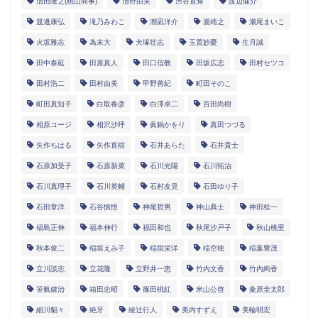
清田隆之(桃山商事)
清野由美
渋谷直角
渡辺健介
渡邊康弘
滝乃みわこ
潮凪洋介
瀧靖之
瀬尾まいこ
火坂雅志
為末大
犬塚壮志
玉置妙憂
生月誠
田中泰延
田原真人
田口信教
田坂広志
田村セツコ
田村浩二
田村由美
甲野善紀
町田そのこ
町田真知子
白取春彦
白澤卓二
百田尚樹
相原コージ
相沢沙呼
眞鍋かをり
真田つづる
矢作ちはる
矢作直樹
石井あらた
石井貴士
石原加受子
石原新菜
石川光陽
石川拓治
石川真理子
石川英輔
石村友見
石田ゆり子
石田章洋
石谷慎悟
神尾哲男
神山典士
神田桂一
福島正伸
福本伸行
福田和也
秋尾沙戸子
秋山桃里
秋本俊二
稲垣えみ子
稲垣栄洋
稲空穂
稲葉豊茂
立川談志
立花隆
立野井一恵
竹内文香
竹内絢香
笹氣健治
箱田忠昭
篠田桃紅
米山公啓
粂原圭太郎
細川貂々
絶牙
綾辻行人
美内すずえ
美輪明宏