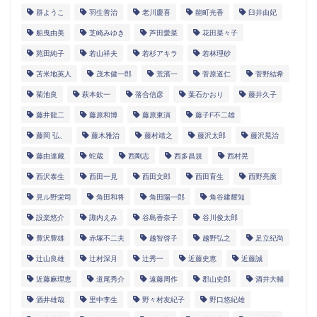
群ようこ
羽生善治
老川慶喜
能町光香
臼井由妃
船曳由美
芝崎みゆき
芦田愛菜
花田菜々子
苑田純子
若山祥夫
若杉アキラ
若林理砂
苫米地英人
茂木健一郎
荒濱一
菅原道仁
菅野結希
菊池良
萩本欽一
落合信彦
葉石かおり
藤井久子
藤井龍二
藤原和博
藤原東演
藤子F不二雄
藤岡 弘、
藤木雅治
藤村靖之
藤沢太郎
藤沢晃治
藤由達藏
蛇蔵
西剛志
西多昌規
西村晃
西沢泰生
西田一見
西田文郎
西田育生
西野亮廣
見ル野栄司
角田和将
角田陽一郎
角谷建耀知
設楽悠介
諏内えみ
谷島香奈子
谷川俊太郎
豊沢豊雄
赤塚不二夫
越智啓子
越野弘之
足立紀尚
辻山良雄
辻村深月
辻秀一
近藤史恵
近藤誠
近藤麻理恵
道尾秀介
遠藤周作
郡山史郎
酒井大輔
酒井雄哉
里中李生
野々村友紀子
野口悠紀雄