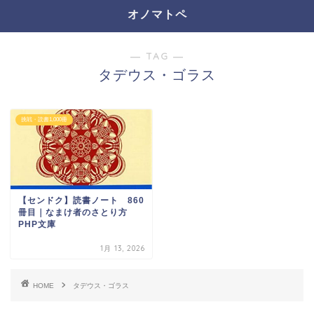
オノマトペ
― TAG ―
タデウス・ゴラス
挑戦・読書1,000冊
【センドク】読書ノート 860
冊目｜なまけ者のさとり方
PHP文庫
1月 13, 2026
HOME
タデウス・ゴラス