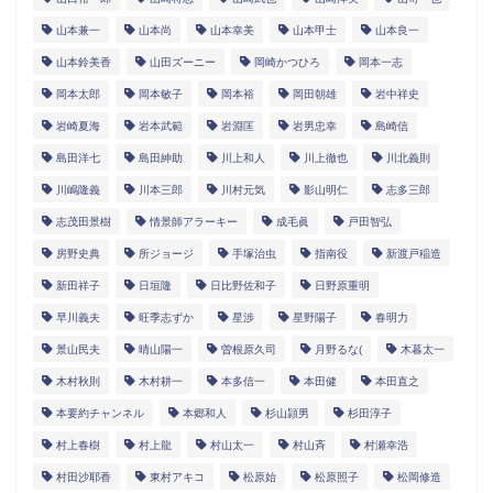
山本兼一
山本尚
山本幸美
山本甲士
山本良一
山本鈴美香
山田ズーニー
岡崎かつひろ
岡本一志
岡本太郎
岡本敏子
岡本裕
岡田朝雄
岩中祥史
岩崎夏海
岩本武範
岩淵匡
岩男忠幸
島崎信
島田洋七
島田紳助
川上和人
川上徹也
川北義則
川嶋隆義
川本三郎
川村元気
影山明仁
志多三郎
志茂田景樹
情景師アラーキー
成毛眞
戸田智弘
房野史典
所ジョージ
手塚治虫
指南役
新渡戸稲造
新田祥子
日垣隆
日比野佐和子
日野原重明
早川義夫
旺季志ずか
星渉
星野陽子
春明力
景山民夫
晴山陽一
曽根原久司
月野るな(
木暮太一
木村秋則
木村耕一
本多信一
本田健
本田直之
本要約チャンネル
本郷和人
杉山頴男
杉田淳子
村上春樹
村上龍
村山太一
村山斉
村瀬幸浩
村田沙耶香
東村アキコ
松原始
松原照子
松岡修造