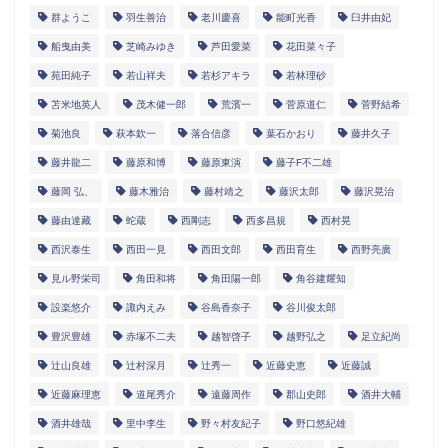
群ようこ
羽生善治
老川慶喜
能町光香
臼井由妃
船曳由美
芝崎みゆき
芦田愛菜
花田菜々子
苑田純子
若山祥夫
若杉アキラ
若林理砂
苫米地英人
茂木健一郎
荒濱一
菅原道仁
菅野結希
菊池良
萩本欽一
落合信彦
葉石かおり
藤井久子
藤井龍二
藤原和博
藤原東演
藤子F不二雄
藤岡 弘、
藤木雅治
藤村靖之
藤沢太郎
藤沢晃治
藤由達藏
蛇蔵
西剛志
西多昌規
西村晃
西沢泰生
西田一見
西田文郎
西田育生
西野亮廣
見ル野栄司
角田和将
角田陽一郎
角谷建耀知
設楽悠介
諏内えみ
谷島香奈子
谷川俊太郎
豊沢豊雄
赤塚不二夫
越智啓子
越野弘之
足立紀尚
辻山良雄
辻村深月
辻秀一
近藤史恵
近藤誠
近藤麻理恵
道尾秀介
遠藤周作
郡山史郎
酒井大輔
酒井雄哉
里中李生
野々村友紀子
野口悠紀雄