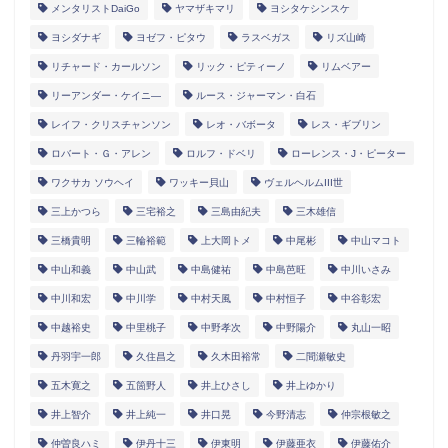
メンタリストDaiGo
ヤマザキマリ
ヨシタケシンスケ
ヨシダナギ
ヨゼフ・ピタウ
ラスベガス
リズ山崎
リチャード・カールソン
リック・ピティーノ
リムベアー
リーアンダー・ケイニ―
ルース・ジャーマン・白石
レイフ・クリスチャンソン
レオ・バボータ
レス・ギブリン
ロバート・Ｇ・アレン
ロルフ・ドベリ
ローレンス・J・ピーター
ワクサカ ソウヘイ
ワッキー貝山
ヴェルヘルムIII世
三上かつら
三宅裕之
三島由紀夫
三木雄信
三橋貴明
三輪裕範
上大岡トメ
中尾彬
中山マコト
中山和義
中山武
中島健祐
中島芭旺
中川いさみ
中川和宏
中川学
中村天風
中村恒子
中谷彰宏
中越裕史
中里桃子
中野孝次
中野陽介
丸山一昭
丹羽宇一郎
久住昌之
久木田裕常
二間瀬敏史
五木寛之
五箇野人
井上ひさし
井上ゆかり
井上智介
井上純一
井口晃
今野清志
仲宗根敏之
仲曽良ハミ
伊丹十三
伊東明
伊藤亜衣
伊藤佑介