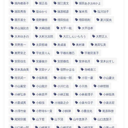
堀内都喜子
堀正岳
堀江貴文
堀田あきお&かよ
堀田秀吾
堤ゆかり
塚原昭彦
塚本亮
塩川治子
塵芥居士
境野勝悟
増田悦佐
増田明利
夏川賀央
外山滋比古
大嶋信頼
大平一枝
大平信孝
大木ゆきの
大村大次郎
大江しんいちろう
大野正人
天野恵一
太田哲雄
奥成達
奥村康
奥田弘美
奥野宣之
宇佐見りん
宇都出雅巳
宇都宮直子
安田佳生
安藤俊介
安部徹也
室井佑月
室木おすし
宮本真由美
宮田ナノ
宿野かほる
寺崎喜三
寺沢武一
小俣和美
小垣佑一郎
小宮一慶
小山慶太
小山薫堂
小山龍介
小川仁志
小川糸
小林哲朗
小林弘幸
小林昌平
小林正観
小林眞理子
小林聡美
小栗成男
小椋佳
小池龍之介
小泉今日子
小泉吉宏
小澤竹俊
小野寺S一貴
小飼弾
小鷹信光
尾原和啓
尾関宗園
山下哲
山下清
山中恵美子
山口恵梨子
山口裕一郎
山崎将志
山崎武也
山崎洋実
山嵜一也