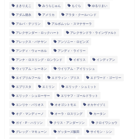
まきりえこ
みうらじゅん
もぐら
ゆるりまい
アダム徳永
アメリカ
アラタ・クールハンド
アルパ・テソリン
アルボムッレ・スマナサーラ
アレクサンダー・ロックハート
アレクサンドラ・ラインヴァルト
アレックス・バナヤン
アンソニー・ロビンズ
アンディ・ウォーホル
アンディ・ライリー
アンナ・ロスリング・ロンランド
イギリス
インディアン
ウィリアム・レーネン
ウイリアム・アイリッシュ
エイプリルフール
エドウィン・ブリス
エドワード・ゴーリー
エブリスタ
エミリン
エリック・シュミット
エリック・シュローサー
エリヤフ・ゴールドラット
エンリケ・バリオス
オオゴシトモエ
オカヤイヅミ
オグ・マンディーノ
オーラ・ロスリング
カータン
ガイ・P・ハリソン
クリス・アンダーソン
クロイワショウ
グレッグ・マキューン
ゲッターズ飯田
サイモン・シン