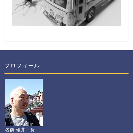
プロフィール
名前:碓井 努