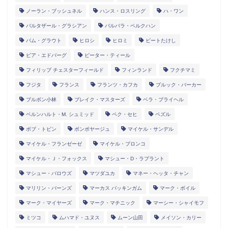
ノーラン・ブッシュネル
ハンス・ロスリング
ハ・ワン
バルタザール・グラシアン
バルバラ・ベルクハン
パム・グラウト
ヒロシ
ヒロミ
ビートたけし
ピア・エドバーグ
ピーター・ティール
フィリップ チェスターフィールド
フィンランド
フクチマミ
フジタ
フランス
フランツ・カフカ
ブルック・バーカー
ブルボン小林
ブレイク・マスターズ
ベラ・ブライヘル
ベルンハルト・M. シュミッド
ペク・セヒ
ペズル
ボブ・トビン
ボンボヤージュ
マイケル・サンデル
マイケル・フランゼーゼ
マイケル・プロンコ
マイケル・Ｊ・フォックス
マシュー・D・ラプラント
マシュー・バロウズ
マツダユカ
マネー・ヘッタ・チャン
マリリン・バーンズ
マーカス バッキンガム
マーク・ボイル
マーク・マイヤーズ
マーク・マチニック
マーシー・シャイモフ
ミツコ
ムハマド・ユヌス
ムーン山田
メイソン・カリー