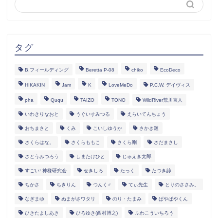
タグ
B.フィールディング
Beretta P-08
chiko
EcoDeco
HIKAKIN
Jam
K
LoveMeDo
P.C.W. デイヴィス
pha
Ququ
TAIZO
TONO
WildRiver荒川直人
いわきりなおと
うぐいすみつる
えらいてんちょう
おちまさと
くみ
こいしゆうか
さかき漣
さくらはな。
さくらももこ
さくら剛
さだまさし
さとうみつろう
しまたけひと
じゅえき太郎
すごい! 神様研究会
せきしろ
たっく
たつき諒
ちかさ
ちきりん
つんく♂
てぃ先生
とりのささみ。
なぎまゆ
ぬまがさワタリ
のり・たまみ
ぱやぱやくん
ひきたよしあき
ひろゆき(西村博之)
ふわこういちろう