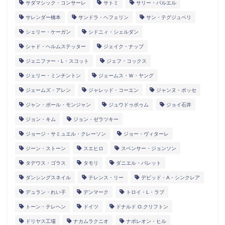
サダマシック・コンサーレ
サトミ
サリー・バルエル
サレンダー橋本
サンドラ・ヘフェリン
サン・テグジュペリ
シェリー・ケーガン
シドニィ・シェルダン
シャド・ヘルムステッター
ジェイク・ナップ
ジェニファー・L・スコット
ジェフ・コックス
ジェリー・ミンチントン
ジェームス・Ｗ・ヤング
ジェームズ・アレン
ジャレッド・コーエン
ジャンヌ・ボッセ
ジャン・ポール・モンジャン
ジュウドゥポゥム
ジョイ石井
ジョン・キム
ジョン・ゼラツキー
ジョージ・サミュエル・クレーソン
ジョー・ヴィターレ
ジーン・ストーン
スエヒロ
スペンサー・ジョンソン
タデウス・ゴラス
タモリ
ダニエル・バレット
ダンシングスネイル
テレンス・リー
デビッド・A・シンクレア
デュラン・れい子
デンマーク
トロイ・L・ラブ
トーン・テレヘン
ドイツ
ドナルド O.クリフトン
ドリヤス工場
ナカムラクニオ
ナポレオン・ヒル