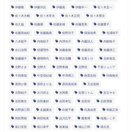
伊藤整
伊藤洋志
伊藤真
伊藤羊一
佐々木圭一
佐々木大輔
佐々木常夫
佐々木正悟
佐々木豊文
佐久協
佐藤優
佐藤富雄
佐藤恵美
佐藤愛子
佐藤美由紀
佐藤義典
佐野洋子
保坂祐希
光浦靖子
八木龍平
内海桂子
内澤旬子
内藤誼人
内館牧子
出口治明
切通理作
加藤俊徳
加藤昌治
加藤諦三
加藤陽子
勝間和代
勢古浩爾
北尾トロ
北村裕花
北野さき
北野大
北野希織
北野武
千原ジュニア
千田琢哉
午堂登紀雄
半澤周三
南雲吉則
印南敦史
原田ひ香
原田まりる
原田真裕美
又吉直樹
古堅純子
古川武士
吉岡豊
吉濱ツトム
吉玉サキ
吉田典生
吉田兼好
吉田幸弘
吉田浩
吉田潤喜
吉野源三郎
名越康文
向後千春
呉真由美
和氣正幸
和田秀樹
和田裕美
品川広平
園善博
地曳いく子
坂口安吾
坂口恭平
坂東誠
城山三郎
堀元見