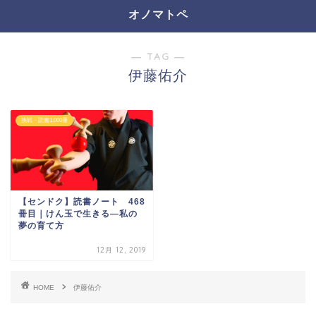
オノマトペ
― TAG ―
伊藤佑介
挑戦・読書1,000冊
【センドク】読書ノート 468
冊目｜けん玉で生きる―私の
夢の育て方
12月 12, 2019
HOME
伊藤佑介