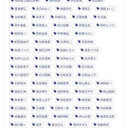
清田隆之(桃山商事)
清野由美
渋谷直角
渡辺健介
渡邊康弘
滝乃みわこ
潮凪洋介
瀧靖之
瀬尾まいこ
火坂雅志
為末大
犬塚壮志
玉置妙憂
生月誠
田中泰延
田原真人
田口信教
田坂広志
田村セツコ
田村浩二
田村由美
甲野善紀
町田そのこ
町田真知子
白取春彦
白澤卓二
百田尚樹
相原コージ
相沢沙呼
眞鍋かをり
真田つづる
矢作ちはる
矢作直樹
石井あらた
石井貴士
石原加受子
石原新菜
石川光陽
石川拓治
石川真理子
石川英輔
石村友見
石田ゆり子
石田章洋
石谷慎悟
神尾哲男
神山典士
神田桂一
福島正伸
福本伸行
福田和也
秋尾沙戸子
秋山桃里
秋本俊二
稲垣えみ子
稲垣栄洋
稲空穂
稲葉豊茂
立川談志
立花隆
立野井一恵
竹内文香
竹内絢香
笹氣健治
箱田忠昭
篠田桃紅
米山公啓
粂原圭太郎
細川貂々
絶牙
綾辻行人
美内すずえ
美輪明宏