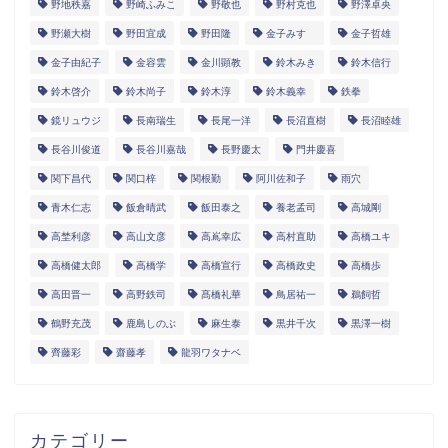
野地秩嘉
野崎ふみこ
野敬也
野村克也
野澤卓央
野瀬大樹
野田宜成
野田隆
金子みすゞ
金子哲雄
金子由紀子
金容雲
金川顕教
鈴木みき
鈴木信行
鈴木啓介
鈴木尚子
鈴木淳
鈴木義幸
鉄拳
鏡リュウジ
長南瑞生
長尾一洋
長沼直樹
長沼睦雄
長谷川俊道
長谷川嘉哉
長野慶太
門井慶喜
関下昌代
関口梓
関根勤
阿川佐和子
雨穴
青木仁志
飯倉晴武
飯田泰之
養老孟司
高城剛
高埜利彦
高山文彦
高嶌幸広
高村直助
高橋ユキ
高橋健太郎
高橋学
高橋宣行
高橋政史
高橋歩
高田晋一
高野鉄司
髙橋礼華
鳥居祐一
鵜飼哲
鶴野充茂
鹿島しのぶ
麻生泰
黒井千次
黒澤一樹
齊藤彩
齋藤孝
龍羽ワタナベ
カテゴリー