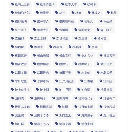
松崎五三男
松平洋史子
松本人志
松村卓
松浦弥太郎
松重豊
林一
林修
林成之
林望
枡野俊明
架神恭介
柳田理科雄
桂歌丸
桐生操
桜井識子
梅原大吾
森博嗣
森岡清史
森川暁子
森拓郎
森永卓郎
森谷和正
森達也
植松努
植西聰
椎原崇
椎名号
椎名誠
槙孝子
権田真吾
横山光昭
横山泰行
樹木希林
樺沢紫苑
橋富政彦
櫻井勝彦
櫻井弘
櫻井祐子
武田信夫
武田友紀
武田惇志
毎田祥子
水上健
水島広子
水野敬也
永井孝尚
江戸川乱歩
江本勝
江田証
池上奈生美
池上彰
池井戸潤
池永陽
池田清彦
池田潤
池田範子
池田貴将
池田香代子
池谷裕二
沢渡あまね
河田真誠
油沼
法月綸太郎
浅倉秋成
浅生鴨
浅田すぐる
浜口直太
海野凪子
淀川長治
清好延
清水ともみ
清水克衛
清永安雄