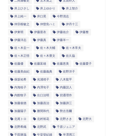
二間瀬敏史
五木寛之
五箇野人
井上ひさし
井上ゆかり
井上智介
井上純一
井口晃
今野清志
仲宗根敏之
仲曽良ハミ
伊丹十三
伊東明
伊藤亜衣
伊藤佑介
伊藤整
伊藤洋志
伊藤真
伊藤羊一
佐々木圭一
佐々木大輔
佐々木常夫
佐々木正悟
佐々木豊文
佐久協
佐藤優
佐藤富雄
佐藤恵美
佐藤愛子
佐藤美由紀
佐藤義典
佐野洋子
保坂祐希
光浦靖子
八木龍平
内海桂子
内澤旬子
内藤誼人
内館牧子
出口治明
切通理作
加藤俊徳
加藤昌治
加藤諦三
加藤陽子
勝間和代
勢古浩爾
北尾トロ
北村裕花
北野さき
北野大
北野希織
北野武
千原ジュニア
千田琢哉
午堂登紀雄
半澤周三