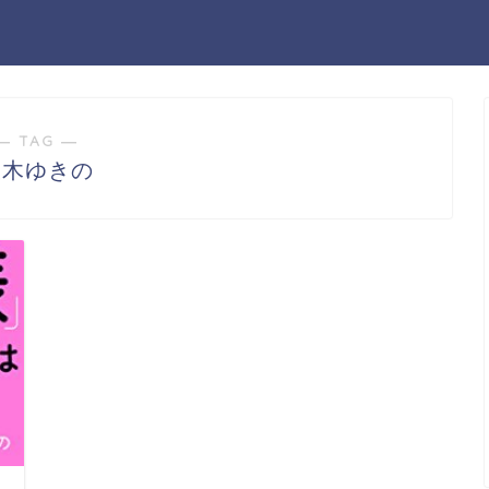
― TAG ―
大木ゆきの