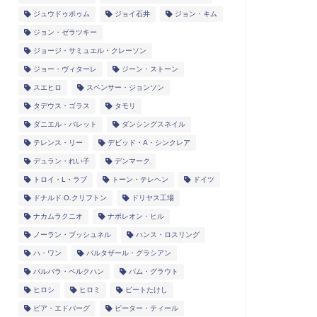
ジュウドゥポゥム
ジョイ石井
ジョン・キム
ジョン・ゼラツキー
ジョージ・サミュエル・クレーソン
ジョー・ヴィターレ
ジーン・ストーン
スエヒロ
スペンサー・ジョンソン
タデウス・ゴラス
タモリ
ダニエル・バレット
ダンシングスネイル
テレンス・リー
デビッド・A・シンクレア
デュラン・れい子
デンマーク
トロイ・L・ラブ
トーン・テレヘン
ドイツ
ドナルド O.クリフトン
ドリヤス工場
ナカムラクニオ
ナポレオン・ヒル
ノーラン・ブッシュネル
ハンス・ロスリング
ハ・ワン
バルタザール・グラシアン
バルバラ・ベルクハン
パム・グラウト
ヒロシ
ヒロミ
ビートたけし
ピア・エドバーグ
ピーター・ティール