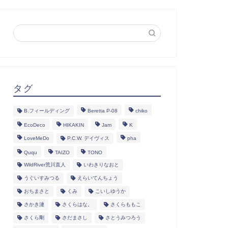
タグ
B.フィールディング
Beretta P-08
chiko
EcoDeco
HIKAKIN
Jam
K
LoveMeDo
P.C.W. デイヴィス
pha
Ququ
TAIZO
TONO
WildRiver荒川直人
いわきりなおと
うぐいすみつる
えらいてんちょう
おちまさと
くみ
こいしゆうか
さかき漣
さくらはな。
さくらももこ
さくら剛
さだまさし
さとうみつろう