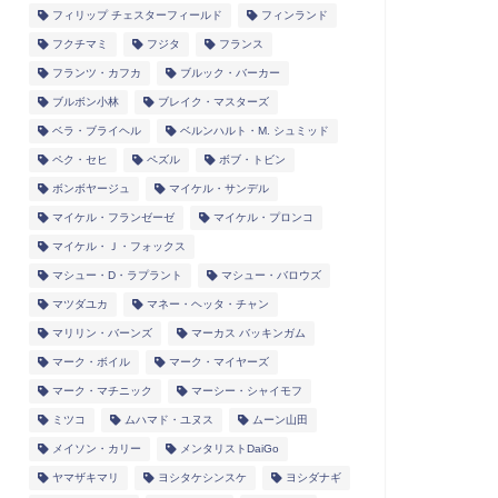
フィリップ チェスターフィールド
フィンランド
フクチマミ
フジタ
フランス
フランツ・カフカ
ブルック・バーカー
ブルボン小林
ブレイク・マスターズ
ベラ・ブライヘル
ベルンハルト・M. シュミッド
ペク・セヒ
ペズル
ボブ・トビン
ボンボヤージュ
マイケル・サンデル
マイケル・フランゼーゼ
マイケル・プロンコ
マイケル・Ｊ・フォックス
マシュー・D・ラプラント
マシュー・バロウズ
マツダユカ
マネー・ヘッタ・チャン
マリリン・バーンズ
マーカス バッキンガム
マーク・ボイル
マーク・マイヤーズ
マーク・マチニック
マーシー・シャイモフ
ミツコ
ムハマド・ユヌス
ムーン山田
メイソン・カリー
メンタリストDaiGo
ヤマザキマリ
ヨシタケシンスケ
ヨシダナギ