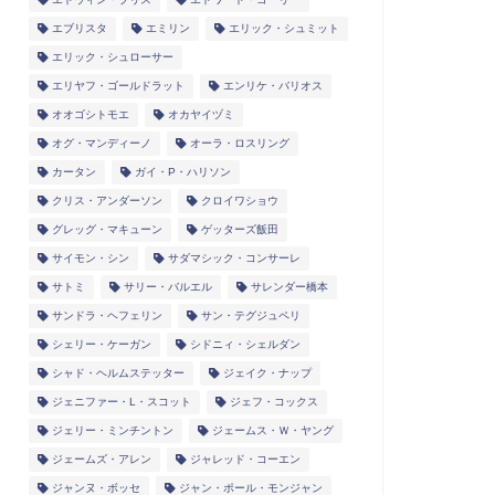
エブリスタ
エミリン
エリック・シュミット
エリック・シュローサー
エリヤフ・ゴールドラット
エンリケ・バリオス
オオゴシトモエ
オカヤイヅミ
オグ・マンディーノ
オーラ・ロスリング
カータン
ガイ・P・ハリソン
クリス・アンダーソン
クロイワショウ
グレッグ・マキューン
ゲッターズ飯田
サイモン・シン
サダマシック・コンサーレ
サトミ
サリー・バルエル
サレンダー橋本
サンドラ・ヘフェリン
サン・テグジュペリ
シェリー・ケーガン
シドニィ・シェルダン
シャド・ヘルムステッター
ジェイク・ナップ
ジェニファー・L・スコット
ジェフ・コックス
ジェリー・ミンチントン
ジェームス・Ｗ・ヤング
ジェームズ・アレン
ジャレッド・コーエン
ジャンヌ・ボッセ
ジャン・ポール・モンジャン