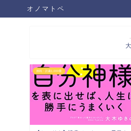
オノマトペ
挑戦・読書1,000冊