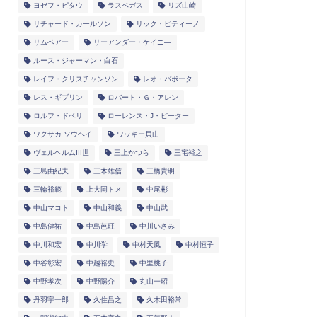
ヨゼフ・ピタウ
ラスベガス
リズ山崎
リチャード・カールソン
リック・ピティーノ
リムベアー
リーアンダー・ケイニ―
ルース・ジャーマン・白石
レイフ・クリスチャンソン
レオ・バボータ
レス・ギブリン
ロバート・Ｇ・アレン
ロルフ・ドベリ
ローレンス・J・ピーター
ワクサカ ソウヘイ
ワッキー貝山
ヴェルヘルムIII世
三上かつら
三宅裕之
三島由紀夫
三木雄信
三橋貴明
三輪裕範
上大岡トメ
中尾彬
中山マコト
中山和義
中山武
中島健祐
中島芭旺
中川いさみ
中川和宏
中川学
中村天風
中村恒子
中谷彰宏
中越裕史
中里桃子
中野孝次
中野陽介
丸山一昭
丹羽宇一郎
久住昌之
久木田裕常