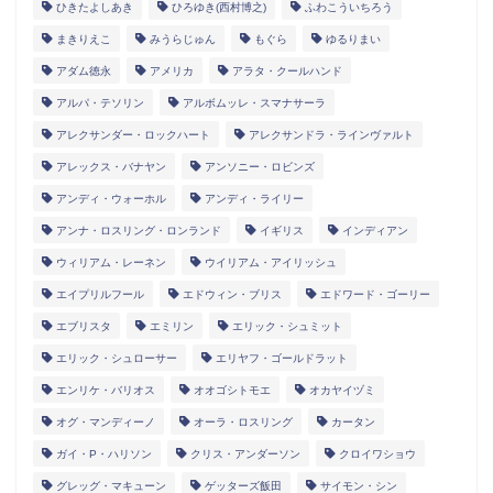
ひきたよしあき
ひろゆき(西村博之)
ふわこういちろう
まきりえこ
みうらじゅん
もぐら
ゆるりまい
アダム徳永
アメリカ
アラタ・クールハンド
アルパ・テソリン
アルボムッレ・スマナサーラ
アレクサンダー・ロックハート
アレクサンドラ・ラインヴァルト
アレックス・バナヤン
アンソニー・ロビンズ
アンディ・ウォーホル
アンディ・ライリー
アンナ・ロスリング・ロンランド
イギリス
インディアン
ウィリアム・レーネン
ウイリアム・アイリッシュ
エイプリルフール
エドウィン・ブリス
エドワード・ゴーリー
エブリスタ
エミリン
エリック・シュミット
エリック・シュローサー
エリヤフ・ゴールドラット
エンリケ・バリオス
オオゴシトモエ
オカヤイヅミ
オグ・マンディーノ
オーラ・ロスリング
カータン
ガイ・P・ハリソン
クリス・アンダーソン
クロイワショウ
グレッグ・マキューン
ゲッターズ飯田
サイモン・シン