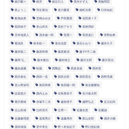
細川貂々
絶牙
綾辻行人
美内すずえ
美輪明宏
群ようこ
羽生善治
老川慶喜
能町光香
臼井由妃
船曳由美
芝崎みゆき
芦田愛菜
花田菜々子
苑田純子
若山祥夫
若杉アキラ
若林理砂
苫米地英人
茂木健一郎
荒濱一
菅原道仁
菅野結希
菊池良
萩本欽一
落合信彦
葉石かおり
藤井久子
藤井龍二
藤原和博
藤原東演
藤子F不二雄
藤岡 弘、
藤木雅治
藤村靖之
藤沢太郎
藤沢晃治
藤由達藏
蛇蔵
西剛志
西多昌規
西村晃
西沢泰生
西田一見
西田文郎
西田育生
西野亮廣
見ル野栄司
角田和将
角田陽一郎
角谷建耀知
設楽悠介
諏内えみ
谷島香奈子
谷川俊太郎
豊沢豊雄
赤塚不二夫
越智啓子
越野弘之
足立紀尚
辻山良雄
辻村深月
辻秀一
近藤史恵
近藤誠
近藤麻理恵
道尾秀介
遠藤周作
郡山史郎
酒井大輔
酒井雄哉
里中李生
野々村友紀子
野口悠紀雄