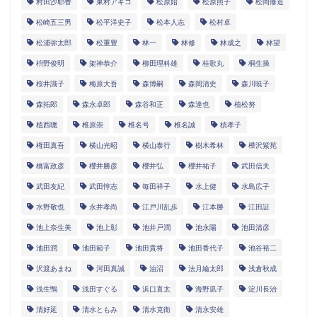
村田沙耶香
東村アキコ
松原始
松原照子
松岡修造
松崎五三男
松平洋史子
松本人志
松村卓
松浦弥太郎
松重豊
林一
林修
林成之
林望
枡野俊明
架神恭介
柳田理科雄
桂歌丸
桐生操
桜井識子
梅原大吾
森博嗣
森岡清史
森川暁子
森拓郎
森永卓郎
森谷和正
森達也
植松努
植西聰
椎原崇
椎名号
椎名誠
槙孝子
権田真吾
横山光昭
横山泰行
樹木希林
樺沢紫苑
橋富政彦
櫻井勝彦
櫻井弘
櫻井祐子
武田信夫
武田友紀
武田惇志
毎田祥子
水上健
水島広子
水野敬也
永井孝尚
江戸川乱歩
江本勝
江田証
池上奈生美
池上彰
池井戸潤
池永陽
池田清彦
池田潤
池田範子
池田貴将
池田香代子
池谷裕二
沢渡あまね
河田真誠
油沼
法月綸太郎
浅倉秋成
浅生鴨
浅田すぐる
浜口直太
海野凪子
淀川長治
清好延
清水ともみ
清水克衛
清永安雄