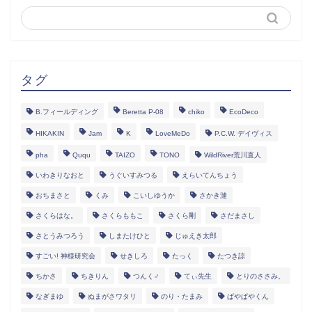
タグ
B.フィールディング
Beretta P-08
chiko
EcoDeco
HIKAKIN
Jam
K
LoveMeDo
P.C.W. デイヴィス
pha
Ququ
TAIZO
TONO
WildRiver荒川直人
いわきりなおと
うぐいすみつる
えらいてんちょう
おちまさと
くみ
こいしゆうか
さかき漣
さくらはな。
さくらももこ
さくら剛
さだまさし
さとうみつろう
しまたけひと
じゅえき太郎
すごい! 神様研究会
せきしろ
たっく
たつき諒
ちかさ
ちきりん
つんく♂
てぃ先生
とりのささみ。
なぎまゆ
ぬまがさワタリ
のり・たまみ
ぱやぱやくん