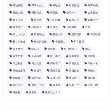
野地秩嘉
野崎ふみこ
野敬也
野村克也
野澤卓央
野瀬大樹
野田宜成
野田隆
金子みすゞ
金子哲雄
金子由紀子
金容雲
金川顕教
鈴木みき
鈴木信行
鈴木啓介
鈴木尚子
鈴木淳
鈴木義幸
鉄拳
鏡リュウジ
長南瑞生
長尾一洋
長沼直樹
長沼睦雄
長谷川俊道
長谷川嘉哉
長野慶太
門井慶喜
関下昌代
関口梓
関根勤
阿川佐和子
雨穴
青木仁志
飯倉晴武
飯田泰之
養老孟司
高城剛
高埜利彦
高山文彦
高嶌幸広
高村直助
高橋ユキ
高橋健太郎
高橋学
高橋宣行
高橋政史
高橋歩
高田晋一
高野鉄司
髙橋礼華
鳥居祐一
鵜飼哲
鶴野充茂
鹿島しのぶ
麻生泰
黒井千次
黒澤一樹
齊藤彩
齋藤孝
龍羽ワタナベ