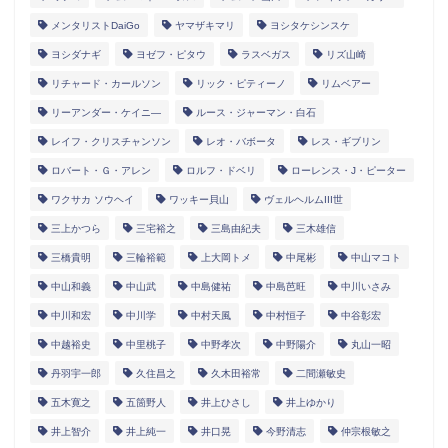
メンタリストDaiGo
ヤマザキマリ
ヨシタケシンスケ
ヨシダナギ
ヨゼフ・ピタウ
ラスベガス
リズ山崎
リチャード・カールソン
リック・ピティーノ
リムベアー
リーアンダー・ケイニ―
ルース・ジャーマン・白石
レイフ・クリスチャンソン
レオ・バボータ
レス・ギブリン
ロバート・Ｇ・アレン
ロルフ・ドベリ
ローレンス・J・ピーター
ワクサカ ソウヘイ
ワッキー貝山
ヴェルヘルムIII世
三上かつら
三宅裕之
三島由紀夫
三木雄信
三橋貴明
三輪裕範
上大岡トメ
中尾彬
中山マコト
中山和義
中山武
中島健祐
中島芭旺
中川いさみ
中川和宏
中川学
中村天風
中村恒子
中谷彰宏
中越裕史
中里桃子
中野孝次
中野陽介
丸山一昭
丹羽宇一郎
久住昌之
久木田裕常
二間瀬敏史
五木寛之
五箇野人
井上ひさし
井上ゆかり
井上智介
井上純一
井口晃
今野清志
仲宗根敏之