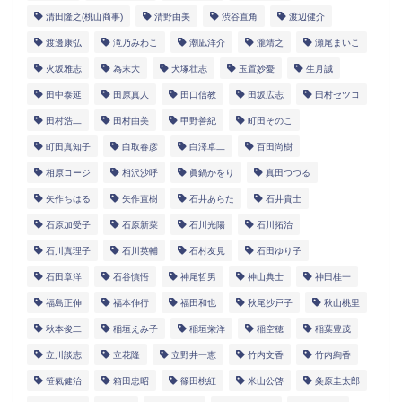
清田隆之(桃山商事)
清野由美
渋谷直角
渡辺健介
渡邊康弘
滝乃みわこ
潮凪洋介
瀧靖之
瀬尾まいこ
火坂雅志
為末大
犬塚壮志
玉置妙憂
生月誠
田中泰延
田原真人
田口信教
田坂広志
田村セツコ
田村浩二
田村由美
甲野善紀
町田そのこ
町田真知子
白取春彦
白澤卓二
百田尚樹
相原コージ
相沢沙呼
眞鍋かをり
真田つづる
矢作ちはる
矢作直樹
石井あらた
石井貴士
石原加受子
石原新菜
石川光陽
石川拓治
石川真理子
石川英輔
石村友見
石田ゆり子
石田章洋
石谷慎悟
神尾哲男
神山典士
神田桂一
福島正伸
福本伸行
福田和也
秋尾沙戸子
秋山桃里
秋本俊二
稲垣えみ子
稲垣栄洋
稲空穂
稲葉豊茂
立川談志
立花隆
立野井一恵
竹内文香
竹内絢香
笹氣健治
箱田忠昭
篠田桃紅
米山公啓
粂原圭太郎