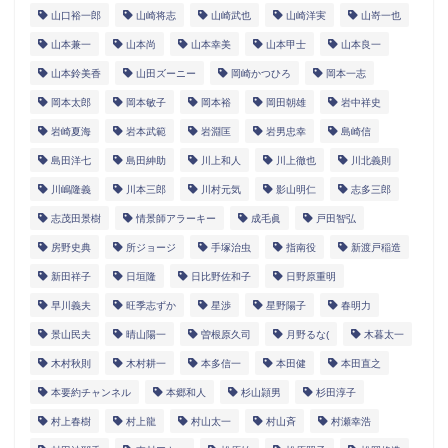
山口裕一郎
山崎将志
山崎武也
山崎洋実
山嵜一也
山本兼一
山本尚
山本幸美
山本甲士
山本良一
山本鈴美香
山田ズーニー
岡崎かつひろ
岡本一志
岡本太郎
岡本敏子
岡本裕
岡田朝雄
岩中祥史
岩崎夏海
岩本武範
岩淵匡
岩男忠幸
島崎信
島田洋七
島田紳助
川上和人
川上徹也
川北義則
川嶋隆義
川本三郎
川村元気
影山明仁
志多三郎
志茂田景樹
情景師アラーキー
成毛眞
戸田智弘
房野史典
所ジョージ
手塚治虫
指南役
新渡戸稲造
新田祥子
日垣隆
日比野佐和子
日野原重明
早川義夫
旺季志ずか
星渉
星野陽子
春明力
景山民夫
晴山陽一
曽根原久司
月野るな(
木暮太一
木村秋則
木村耕一
本多信一
本田健
本田直之
本要約チャンネル
本郷和人
杉山頴男
杉田淳子
村上春樹
村上龍
村山太一
村山斉
村瀬幸浩