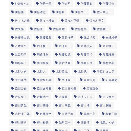
仲曽良ハミ
伊丹十三
伊東明
伊藤亜衣
伊藤佑介
伊藤整
伊藤洋志
伊藤真
伊藤羊一
佐々木圭一
佐々木大輔
佐々木常夫
佐々木正悟
佐々木豊文
佐久協
佐藤優
佐藤富雄
佐藤恵美
佐藤愛子
佐藤美由紀
佐藤義典
佐野洋子
保坂祐希
光浦靖子
八木龍平
内海桂子
内澤旬子
内藤誼人
内館牧子
出口治明
切通理作
加藤俊徳
加藤昌治
加藤諦三
加藤陽子
勝間和代
勢古浩爾
北尾トロ
北村裕花
北野さき
北野大
北野希織
北野武
千原ジュニア
千田琢哉
午堂登紀雄
半澤周三
南雲吉則
印南敦史
原田ひ香
原田まりる
原田真裕美
又吉直樹
古堅純子
古川武士
吉岡豊
吉濱ツトム
吉玉サキ
吉田典生
吉田兼好
吉田幸弘
吉田浩
吉田潤喜
吉野源三郎
名越康文
向後千春
呉真由美
和氣正幸
和田秀樹
和田裕美
品川広平
園善博
地曳いく子
坂口安吾
坂口恭平
坂東誠
城山三郎
堀元見