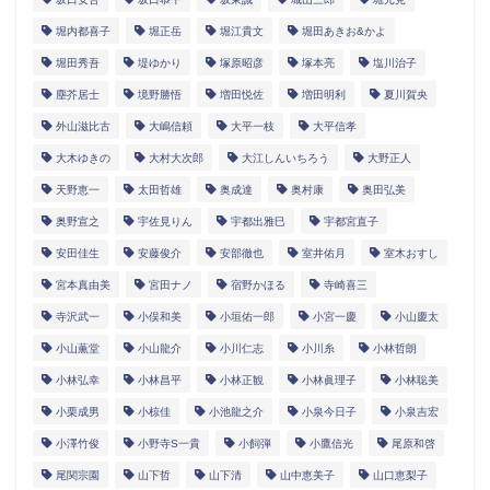
堀内都喜子
堀正岳
堀江貴文
堀田あきお&かよ
堀田秀吾
堤ゆかり
塚原昭彦
塚本亮
塩川治子
塵芥居士
境野勝悟
増田悦佐
増田明利
夏川賀央
外山滋比古
大嶋信頼
大平一枝
大平信孝
大木ゆきの
大村大次郎
大江しんいちろう
大野正人
天野恵一
太田哲雄
奥成達
奥村康
奥田弘美
奥野宣之
宇佐見りん
宇都出雅巳
宇都宮直子
安田佳生
安藤俊介
安部徹也
室井佑月
室木おすし
宮本真由美
宮田ナノ
宿野かほる
寺崎喜三
寺沢武一
小俣和美
小垣佑一郎
小宮一慶
小山慶太
小山薫堂
小山龍介
小川仁志
小川糸
小林哲朗
小林弘幸
小林昌平
小林正観
小林眞理子
小林聡美
小栗成男
小椋佳
小池龍之介
小泉今日子
小泉吉宏
小澤竹俊
小野寺S一貴
小飼弾
小鷹信光
尾原和啓
尾関宗園
山下哲
山下清
山中恵美子
山口恵梨子