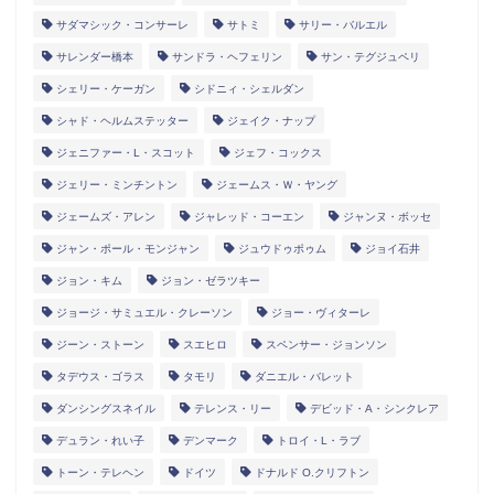
サダマシック・コンサーレ
サトミ
サリー・バルエル
サレンダー橋本
サンドラ・ヘフェリン
サン・テグジュペリ
シェリー・ケーガン
シドニィ・シェルダン
シャド・ヘルムステッター
ジェイク・ナップ
ジェニファー・L・スコット
ジェフ・コックス
ジェリー・ミンチントン
ジェームス・Ｗ・ヤング
ジェームズ・アレン
ジャレッド・コーエン
ジャンヌ・ボッセ
ジャン・ポール・モンジャン
ジュウドゥポゥム
ジョイ石井
ジョン・キム
ジョン・ゼラツキー
ジョージ・サミュエル・クレーソン
ジョー・ヴィターレ
ジーン・ストーン
スエヒロ
スペンサー・ジョンソン
タデウス・ゴラス
タモリ
ダニエル・バレット
ダンシングスネイル
テレンス・リー
デビッド・A・シンクレア
デュラン・れい子
デンマーク
トロイ・L・ラブ
トーン・テレヘン
ドイツ
ドナルド O.クリフトン