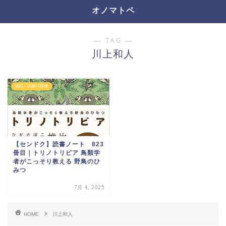
オノマトペ
― TAG ―
川上和人
挑戦・読書1,000冊
【センドク】読書ノート 823
冊目｜トリノトリビア 鳥類学
者がこっそり教える 野鳥のひ
みつ
7月 4, 2025
HOME
川上和人