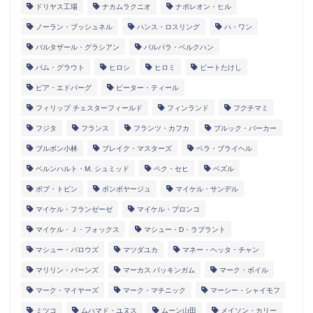
ドリヤス工場
ナカムラクニオ
ナポレオン・ヒル
ノーラン・ブッシュネル
ハンス・ロスリング
ハ・ワン
バルタザール・グラシアン
バルバラ・ベルクハン
パム・グラウト
ヒロシ
ヒロミ
ビートたけし
ピア・エドバーグ
ピーター・ティール
フィリップ チェスターフィールド
フィンランド
フクチマミ
フジタ
フランス
フランツ・カフカ
ブルック・バーカー
ブルボン小林
ブレイク・マスターズ
ベラ・ブライヘル
ベルンハルト・M. シュミッド
ペク・セヒ
ペズル
ボブ・トビン
ボンボヤージュ
マイケル・サンデル
マイケル・フランゼーゼ
マイケル・プロンコ
マイケル・Ｊ・フォックス
マシュー・D・ラプラント
マシュー・バロウズ
マツダユカ
マネー・ヘッタ・チャン
マリリン・バーンズ
マーカス バッキンガム
マーク・ボイル
マーク・マイヤーズ
マーク・マチニック
マーシー・シャイモフ
ミツコ
ムハマド・ユヌス
ムーン山田
メイソン・カリー