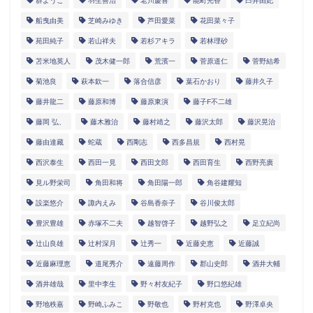
群ようこ
羽生善治
老川慶喜
能町光香
臼井由妃
船曳由美
芝崎みゆき
芦田愛菜
花田菜々子
苑田純子
若山祥夫
若杉アキラ
若林理砂
苫米地英人
茂木健一郎
荒濱一
菅原道仁
菅野結希
菊池良
萩本欽一
落合信彦
葉石かおり
藤井久子
藤井龍二
藤原和博
藤原東演
藤子F不二雄
藤岡 弘、
藤木雅治
藤村靖之
藤沢太郎
藤沢晃治
藤由達藏
蛇蔵
西剛志
西多昌規
西村晃
西沢泰生
西田一見
西田文郎
西田育生
西野亮廣
見ル野栄司
角田和将
角田陽一郎
角谷建耀知
設楽悠介
諏内えみ
谷島香奈子
谷川俊太郎
豊沢豊雄
赤塚不二夫
越智啓子
越野弘之
足立紀尚
辻山良雄
辻村深月
辻秀一
近藤史恵
近藤誠
近藤麻理恵
道尾秀介
遠藤周作
郡山史郎
酒井大輔
酒井雄哉
里中李生
野々村友紀子
野口悠紀雄
野地秩嘉
野崎ふみこ
野敬也
野村克也
野澤卓央