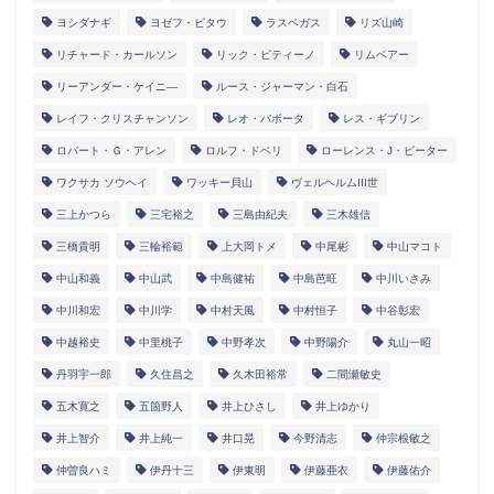
ヨシダナギ
ヨゼフ・ピタウ
ラスベガス
リズ山崎
リチャード・カールソン
リック・ピティーノ
リムベアー
リーアンダー・ケイニ―
ルース・ジャーマン・白石
レイフ・クリスチャンソン
レオ・バボータ
レス・ギブリン
ロバート・Ｇ・アレン
ロルフ・ドベリ
ローレンス・J・ピーター
ワクサカ ソウヘイ
ワッキー貝山
ヴェルヘルムIII世
三上かつら
三宅裕之
三島由紀夫
三木雄信
三橋貴明
三輪裕範
上大岡トメ
中尾彬
中山マコト
中山和義
中山武
中島健祐
中島芭旺
中川いさみ
中川和宏
中川学
中村天風
中村恒子
中谷彰宏
中越裕史
中里桃子
中野孝次
中野陽介
丸山一昭
丹羽宇一郎
久住昌之
久木田裕常
二間瀬敏史
五木寛之
五箇野人
井上ひさし
井上ゆかり
井上智介
井上純一
井口晃
今野清志
仲宗根敏之
仲曽良ハミ
伊丹十三
伊東明
伊藤亜衣
伊藤佑介