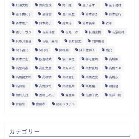
野瀬大樹
野田宜成
野田隆
金子みすゞ
金子哲雄
金子由紀子
金容雲
金川顕教
鈴木みき
鈴木信行
鈴木啓介
鈴木尚子
鈴木淳
鈴木義幸
鉄拳
鏡リュウジ
長南瑞生
長尾一洋
長沼直樹
長沼睦雄
長谷川俊道
長谷川嘉哉
長野慶太
門井慶喜
関下昌代
関口梓
関根勤
阿川佐和子
雨穴
青木仁志
飯倉晴武
飯田泰之
養老孟司
高城剛
高埜利彦
高山文彦
高嶌幸広
高村直助
高橋ユキ
高橋健太郎
高橋学
高橋宣行
高橋政史
高橋歩
高田晋一
高野鉄司
髙橋礼華
鳥居祐一
鵜飼哲
鶴野充茂
鹿島しのぶ
麻生泰
黒井千次
黒澤一樹
齊藤彩
齋藤孝
龍羽ワタナベ
カテゴリー