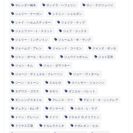
サレンダー橋本
サンドラ・ヘフェリン
サン・テグジュペリ
シェリー・ケーガン
シドニィ・シェルダン
シャド・ヘルムステッター
ジェイク・ナップ
ジェニファー・L・スコット
ジェフ・コックス
ジェリー・ミンチントン
ジェームス・Ｗ・ヤング
ジェームズ・アレン
ジャレッド・コーエン
ジャンヌ・ボッセ
ジャン・ポール・モンジャン
ジュウドゥポゥム
ジョイ石井
ジョン・キム
ジョン・ゼラツキー
ジョージ・サミュエル・クレーソン
ジョー・ヴィターレ
ジーン・ストーン
スエヒロ
スペンサー・ジョンソン
タデウス・ゴラス
タモリ
ダニエル・バレット
ダンシングスネイル
テレンス・リー
デビッド・A・シンクレア
デュラン・れい子
デンマーク
トロイ・L・ラブ
トーン・テレヘン
ドイツ
ドナルド O.クリフトン
ドリヤス工場
ナカムラクニオ
ナポレオン・ヒル