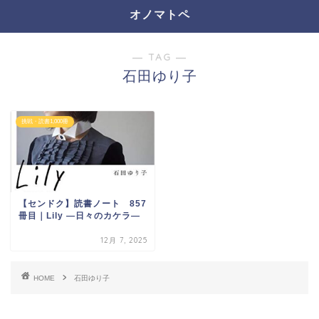
オノマトペ
― TAG ―
石田ゆり子
挑戦・読書1,000冊
【センドク】読書ノート 857
冊目｜Lily ―日々のカケラ―
12月 7, 2025
HOME
石田ゆり子