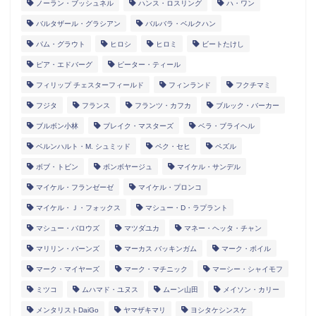
ノーラン・ブッシュネル
ハンス・ロスリング
ハ・ワン
バルタザール・グラシアン
バルバラ・ベルクハン
パム・グラウト
ヒロシ
ヒロミ
ビートたけし
ピア・エドバーグ
ピーター・ティール
フィリップ チェスターフィールド
フィンランド
フクチマミ
フジタ
フランス
フランツ・カフカ
ブルック・バーカー
ブルボン小林
ブレイク・マスターズ
ベラ・ブライヘル
ベルンハルト・M. シュミッド
ペク・セヒ
ペズル
ボブ・トビン
ボンボヤージュ
マイケル・サンデル
マイケル・フランゼーゼ
マイケル・プロンコ
マイケル・Ｊ・フォックス
マシュー・D・ラプラント
マシュー・バロウズ
マツダユカ
マネー・ヘッタ・チャン
マリリン・バーンズ
マーカス バッキンガム
マーク・ボイル
マーク・マイヤーズ
マーク・マチニック
マーシー・シャイモフ
ミツコ
ムハマド・ユヌス
ムーン山田
メイソン・カリー
メンタリストDaiGo
ヤマザキマリ
ヨシタケシンスケ