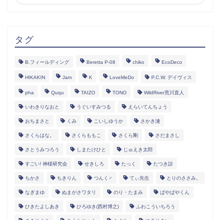
タグ
B.フィールディング
Beretta P-08
chiko
EcoDeco
HIKAKIN
Jam
K
LoveMeDo
P.C.W. デイヴィス
pha
Ququ
TAIZO
TONO
WildRiver荒川直人
いわきりなおと
うぐいすみつる
えらいてんちょう
おちまさと
くみ
こいしゆうか
さかき漣
さくらはな。
さくらももこ
さくら剛
さだまさし
さとうみつろう
しまたけひと
じゅえき太郎
すごい! 神様研究会
せきしろ
たっく
たつき諒
ちかさ
ちきりん
つんく♂
てぃ先生
とりのささみ。
なぎまゆ
ぬまがさワタリ
のり・たまみ
ぱやぱやくん
ひきたよしあき
ひろゆき(西村博之)
ふわこういちろう