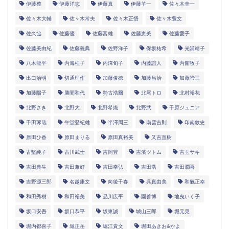
伊藤整
伊藤洋志
伊藤真
伊藤羊一
佐々木圭一
佐々木大輔
佐々木常夫
佐々木正悟
佐々木豊文
佐久協
佐藤優
佐藤富雄
佐藤恵美
佐藤愛子
佐藤美由紀
佐藤義典
佐野洋子
保坂祐希
光浦靖子
八木龍平
内海桂子
内澤旬子
内藤誼人
内館牧子
出口治明
切通理作
加藤俊徳
加藤昌治
加藤諦三
加藤陽子
勝間和代
勢古浩爾
北尾トロ
北村裕花
北野さき
北野大
北野希織
北野武
千原ジュニア
千田琢哉
午堂登紀雄
半澤周三
南雲吉則
印南敦史
原田ひ香
原田まりる
原田真裕美
又吉直樹
古堅純子
古川武士
吉岡豊
吉濱ツトム
吉玉サキ
吉田典生
吉田兼好
吉田幸弘
吉田浩
吉田潤喜
吉野源三郎
名越康文
向後千春
呉真由美
和氣正幸
和田秀樹
和田裕美
品川広平
園善博
地曳いく子
坂口安吾
坂口恭平
坂東誠
城山三郎
堀元見
堀内都喜子
堀正岳
堀江貴文
堀田あきお&かよ