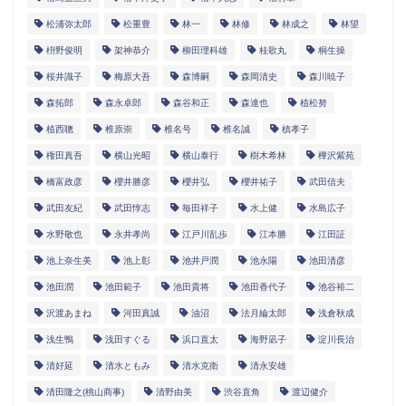
松浦弥太郎
松重豊
林一
林修
林成之
林望
枡野俊明
架神恭介
柳田理科雄
桂歌丸
桐生操
桜井識子
梅原大吾
森博嗣
森岡清史
森川暁子
森拓郎
森永卓郎
森谷和正
森達也
植松努
植西聰
椎原崇
椎名号
椎名誠
槙孝子
権田真吾
横山光昭
横山泰行
樹木希林
樺沢紫苑
橋富政彦
櫻井勝彦
櫻井弘
櫻井祐子
武田信夫
武田友紀
武田惇志
毎田祥子
水上健
水島広子
水野敬也
永井孝尚
江戸川乱歩
江本勝
江田証
池上奈生美
池上彰
池井戸潤
池永陽
池田清彦
池田潤
池田範子
池田貴将
池田香代子
池谷裕二
沢渡あまね
河田真誠
油沼
法月綸太郎
浅倉秋成
浅生鴨
浅田すぐる
浜口直太
海野凪子
淀川長治
清好延
清水ともみ
清水克衛
清永安雄
清田隆之(桃山商事)
清野由美
渋谷直角
渡辺健介