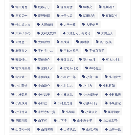
堀田秀吾
堤ゆかり
塚原昭彦
塚本亮
塩川治子
塵芥居士
境野勝悟
増田悦佐
増田明利
夏川賀央
外山滋比古
大嶋信頼
大平一枝
大平信孝
大木ゆきの
大村大次郎
大江しんいちろう
大野正人
天野恵一
太田哲雄
奥成達
奥村康
奥田弘美
奥野宣之
宇佐見りん
宇都出雅巳
宇都宮直子
安田佳生
安藤俊介
安部徹也
室井佑月
室木おすし
宮本真由美
宮田ナノ
宿野かほる
寺崎喜三
寺沢武一
小俣和美
小垣佑一郎
小宮一慶
小山慶太
小山薫堂
小山龍介
小川仁志
小川糸
小林哲朗
小林弘幸
小林昌平
小林正観
小林眞理子
小林聡美
小栗成男
小椋佳
小池龍之介
小泉今日子
小泉吉宏
小澤竹俊
小野寺S一貴
小飼弾
小鷹信光
尾原和啓
尾関宗園
山下哲
山下清
山中恵美子
山口恵梨子
山口裕一郎
山崎将志
山崎武也
山崎洋実
山嵜一也