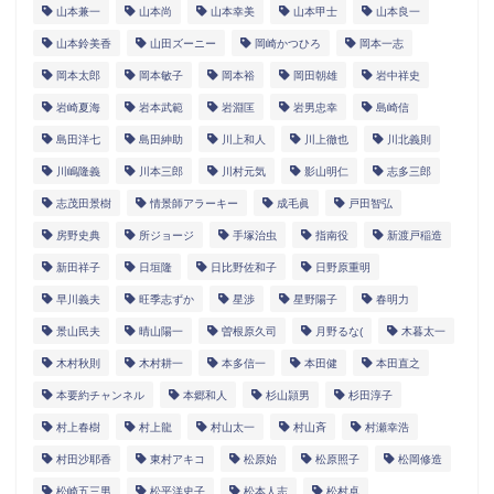
山本兼一
山本尚
山本幸美
山本甲士
山本良一
山本鈴美香
山田ズーニー
岡崎かつひろ
岡本一志
岡本太郎
岡本敏子
岡本裕
岡田朝雄
岩中祥史
岩崎夏海
岩本武範
岩淵匡
岩男忠幸
島崎信
島田洋七
島田紳助
川上和人
川上徹也
川北義則
川嶋隆義
川本三郎
川村元気
影山明仁
志多三郎
志茂田景樹
情景師アラーキー
成毛眞
戸田智弘
房野史典
所ジョージ
手塚治虫
指南役
新渡戸稲造
新田祥子
日垣隆
日比野佐和子
日野原重明
早川義夫
旺季志ずか
星渉
星野陽子
春明力
景山民夫
晴山陽一
曽根原久司
月野るな(
木暮太一
木村秋則
木村耕一
本多信一
本田健
本田直之
本要約チャンネル
本郷和人
杉山頴男
杉田淳子
村上春樹
村上龍
村山太一
村山斉
村瀬幸浩
村田沙耶香
東村アキコ
松原始
松原照子
松岡修造
松崎五三男
松平洋史子
松本人志
松村卓