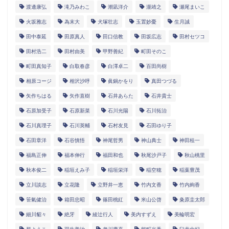
渡邊康弘
滝乃みわこ
潮凪洋介
瀧靖之
瀬尾まいこ
火坂雅志
為末大
犬塚壮志
玉置妙憂
生月誠
田中泰延
田原真人
田口信教
田坂広志
田村セツコ
田村浩二
田村由美
甲野善紀
町田そのこ
町田真知子
白取春彦
白澤卓二
百田尚樹
相原コージ
相沢沙呼
眞鍋かをり
真田つづる
矢作ちはる
矢作直樹
石井あらた
石井貴士
石原加受子
石原新菜
石川光陽
石川拓治
石川真理子
石川英輔
石村友見
石田ゆり子
石田章洋
石谷慎悟
神尾哲男
神山典士
神田桂一
福島正伸
福本伸行
福田和也
秋尾沙戸子
秋山桃里
秋本俊二
稲垣えみ子
稲垣栄洋
稲空穂
稲葉豊茂
立川談志
立花隆
立野井一恵
竹内文香
竹内絢香
笹氣健治
箱田忠昭
篠田桃紅
米山公啓
粂原圭太郎
細川貂々
絶牙
綾辻行人
美内すずえ
美輪明宏