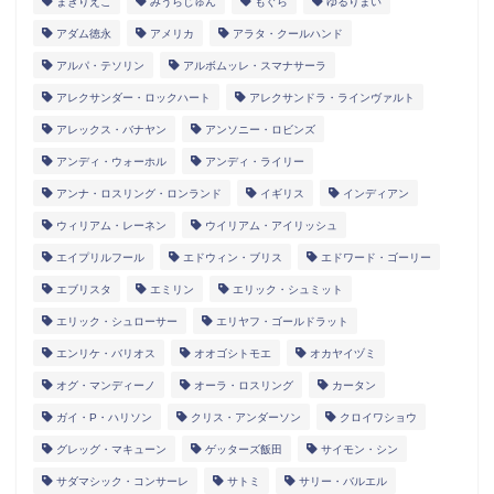
まきりえこ
みうらじゅん
もぐら
ゆるりまい
アダム徳永
アメリカ
アラタ・クールハンド
アルパ・テソリン
アルボムッレ・スマナサーラ
アレクサンダー・ロックハート
アレクサンドラ・ラインヴァルト
アレックス・バナヤン
アンソニー・ロビンズ
アンディ・ウォーホル
アンディ・ライリー
アンナ・ロスリング・ロンランド
イギリス
インディアン
ウィリアム・レーネン
ウイリアム・アイリッシュ
エイプリルフール
エドウィン・ブリス
エドワード・ゴーリー
エブリスタ
エミリン
エリック・シュミット
エリック・シュローサー
エリヤフ・ゴールドラット
エンリケ・バリオス
オオゴシトモエ
オカヤイヅミ
オグ・マンディーノ
オーラ・ロスリング
カータン
ガイ・P・ハリソン
クリス・アンダーソン
クロイワショウ
グレッグ・マキューン
ゲッターズ飯田
サイモン・シン
サダマシック・コンサーレ
サトミ
サリー・バルエル