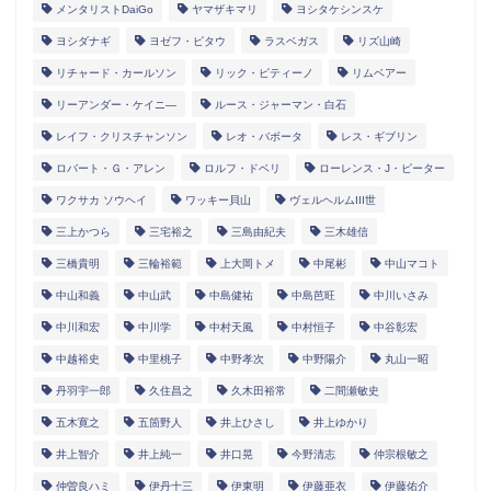
メンタリストDaiGo
ヤマザキマリ
ヨシタケシンスケ
ヨシダナギ
ヨゼフ・ピタウ
ラスベガス
リズ山崎
リチャード・カールソン
リック・ピティーノ
リムベアー
リーアンダー・ケイニ―
ルース・ジャーマン・白石
レイフ・クリスチャンソン
レオ・バボータ
レス・ギブリン
ロバート・Ｇ・アレン
ロルフ・ドベリ
ローレンス・J・ピーター
ワクサカ ソウヘイ
ワッキー貝山
ヴェルヘルムIII世
三上かつら
三宅裕之
三島由紀夫
三木雄信
三橋貴明
三輪裕範
上大岡トメ
中尾彬
中山マコト
中山和義
中山武
中島健祐
中島芭旺
中川いさみ
中川和宏
中川学
中村天風
中村恒子
中谷彰宏
中越裕史
中里桃子
中野孝次
中野陽介
丸山一昭
丹羽宇一郎
久住昌之
久木田裕常
二間瀬敏史
五木寛之
五箇野人
井上ひさし
井上ゆかり
井上智介
井上純一
井口晃
今野清志
仲宗根敏之
仲曽良ハミ
伊丹十三
伊東明
伊藤亜衣
伊藤佑介