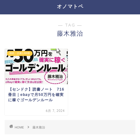
オノマトペ
― TAG ―
藤木雅治
挑戦・読書1,000冊
【センドク】読書ノート 716
冊目｜ebayで月50万円を確実
に稼ぐゴールデンルール
6月 7, 2024
HOME
藤木雅治