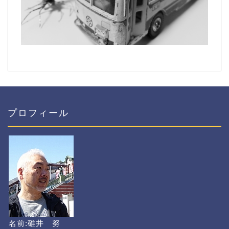
プロフィール
名前:碓井 努