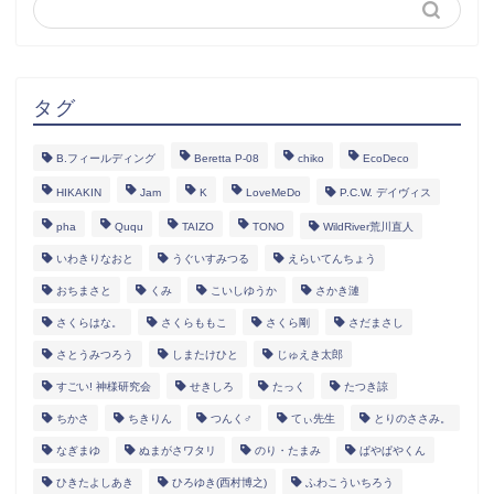
タグ
B.フィールディング
Beretta P-08
chiko
EcoDeco
HIKAKIN
Jam
K
LoveMeDo
P.C.W. デイヴィス
pha
Ququ
TAIZO
TONO
WildRiver荒川直人
いわきりなおと
うぐいすみつる
えらいてんちょう
おちまさと
くみ
こいしゆうか
さかき漣
さくらはな。
さくらももこ
さくら剛
さだまさし
さとうみつろう
しまたけひと
じゅえき太郎
すごい! 神様研究会
せきしろ
たっく
たつき諒
ちかさ
ちきりん
つんく♂
てぃ先生
とりのささみ。
なぎまゆ
ぬまがさワタリ
のり・たまみ
ぱやぱやくん
ひきたよしあき
ひろゆき(西村博之)
ふわこういちろう