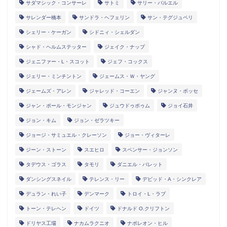
サダマシック・コンサーレ
サトミ
サリー・バルエル
サレンダー橋本
サンドラ・ヘフェリン
サン・テグジュペリ
シェリー・ケーガン
シドニィ・シェルダン
シャド・ヘルムステッター
ジェイク・ナップ
ジェニファー・L・スコット
ジェフ・コックス
ジェリー・ミンチントン
ジェームス・Ｗ・ヤング
ジェームズ・アレン
ジャレッド・コーエン
ジャンヌ・ボッセ
ジャン・ポール・モンジャン
ジュウドゥポゥム
ジョイ石井
ジョン・キム
ジョン・ゼラツキー
ジョージ・サミュエル・クレーソン
ジョー・ヴィターレ
ジーン・ストーン
スエヒロ
スペンサー・ジョンソン
タデウス・ゴラス
タモリ
ダニエル・バレット
ダンシングスネイル
テレンス・リー
デビッド・A・シンクレア
デュラン・れい子
デンマーク
トロイ・L・ラブ
トーン・テレヘン
ドイツ
ドナルド O.クリフトン
ドリヤス工場
ナカムラクニオ
ナポレオン・ヒル