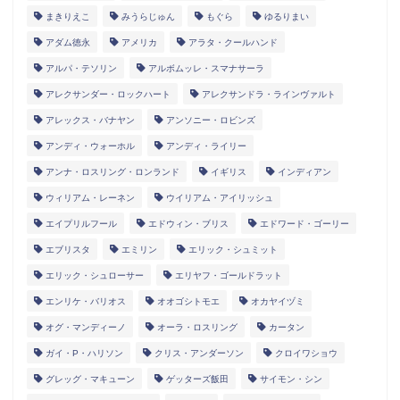
まきりえこ
みうらじゅん
もぐら
ゆるりまい
アダム徳永
アメリカ
アラタ・クールハンド
アルパ・テソリン
アルボムッレ・スマナサーラ
アレクサンダー・ロックハート
アレクサンドラ・ラインヴァルト
アレックス・バナヤン
アンソニー・ロビンズ
アンディ・ウォーホル
アンディ・ライリー
アンナ・ロスリング・ロンランド
イギリス
インディアン
ウィリアム・レーネン
ウイリアム・アイリッシュ
エイプリルフール
エドウィン・ブリス
エドワード・ゴーリー
エブリスタ
エミリン
エリック・シュミット
エリック・シュローサー
エリヤフ・ゴールドラット
エンリケ・バリオス
オオゴシトモエ
オカヤイヅミ
オグ・マンディーノ
オーラ・ロスリング
カータン
ガイ・P・ハリソン
クリス・アンダーソン
クロイワショウ
グレッグ・マキューン
ゲッターズ飯田
サイモン・シン