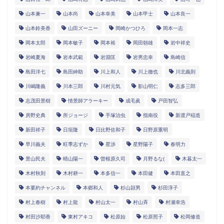
山本兼一
山本尚
山本幸美
山本甲士
山本良一
山本鈴美香
山田ズーニー
岡崎かつひろ
岡本一志
岡本太郎
岡本敏子
岡本裕
岡田朝雄
岩中祥史
岩崎夏海
岩本武範
岩淵匡
岩男忠幸
島崎信
島田洋七
島田紳助
川上和人
川上徹也
川北義則
川嶋隆義
川本三郎
川村元気
影山明仁
志多三郎
志茂田景樹
情景師アラーキー
成毛眞
戸田智弘
房野史典
所ジョージ
手塚治虫
指南役
新渡戸稲造
新田祥子
日垣隆
日比野佐和子
日野原重明
早川義夫
旺季志ずか
星渉
星野陽子
春明力
景山民夫
晴山陽一
曽根原久司
月野るな(
木暮太一
木村秋則
木村耕一
本多信一
本田健
本田直之
本要約チャンネル
本郷和人
杉山頴男
杉田淳子
村上春樹
村上龍
村山太一
村山斉
村瀬幸浩
村田沙耶香
東村アキコ
松原始
松原照子
松岡修造