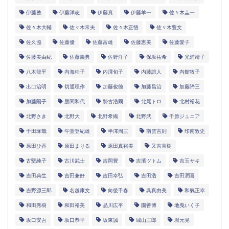
伊藤整
伊藤洋志
伊藤真
伊藤羊一
佐々木圭一
佐々木大輔
佐々木常夫
佐々木正悟
佐々木豊文
佐久協
佐藤優
佐藤富雄
佐藤恵美
佐藤愛子
佐藤美由紀
佐藤義典
佐野洋子
保坂祐希
光浦靖子
八木龍平
内海桂子
内澤旬子
内藤誼人
内館牧子
出口治明
切通理作
加藤俊徳
加藤昌治
加藤諦三
加藤陽子
勝間和代
勢古浩爾
北尾トロ
北村裕花
北野さき
北野大
北野希織
北野武
千原ジュニア
千田琢哉
午堂登紀雄
半澤周三
南雲吉則
印南敦史
原田ひ香
原田まりる
原田真裕美
又吉直樹
古堅純子
古川武士
吉岡豊
吉濱ツトム
吉玉サキ
吉田典生
吉田兼好
吉田幸弘
吉田浩
吉田潤喜
吉野源三郎
名越康文
向後千春
呉真由美
和氣正幸
和田秀樹
和田裕美
品川広平
園善博
地曳いく子
坂口安吾
坂口恭平
坂東誠
城山三郎
堀元見