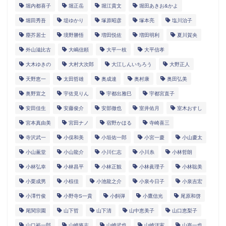
堀内都喜子
堀正岳
堀江貴文
堀田あきお&かよ
堀田秀吾
堤ゆかり
塚原昭彦
塚本亮
塩川治子
塵芥居士
境野勝悟
増田悦佐
増田明利
夏川賀央
外山滋比古
大嶋信頼
大平一枝
大平信孝
大木ゆきの
大村大次郎
大江しんいちろう
大野正人
天野恵一
太田哲雄
奥成達
奥村康
奥田弘美
奥野宣之
宇佐見りん
宇都出雅巳
宇都宮直子
安田佳生
安藤俊介
安部徹也
室井佑月
室木おすし
宮本真由美
宮田ナノ
宿野かほる
寺崎喜三
寺沢武一
小俣和美
小垣佑一郎
小宮一慶
小山慶太
小山薫堂
小山龍介
小川仁志
小川糸
小林哲朗
小林弘幸
小林昌平
小林正観
小林眞理子
小林聡美
小栗成男
小椋佳
小池龍之介
小泉今日子
小泉吉宏
小澤竹俊
小野寺S一貴
小飼弾
小鷹信光
尾原和啓
尾関宗園
山下哲
山下清
山中恵美子
山口恵梨子
山口裕一郎
山崎将志
山崎武也
山崎洋実
山嵜一也