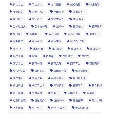
群ようこ
羽生善治
老川慶喜
能町光香
臼井由妃
船曳由美
芝崎みゆき
芦田愛菜
花田菜々子
苑田純子
若山祥夫
若杉アキラ
若林理砂
苫米地英人
茂木健一郎
荒濱一
菅原道仁
菅野結希
菊池良
萩本欽一
落合信彦
葉石かおり
藤井久子
藤井龍二
藤原和博
藤原東演
藤子F不二雄
藤岡 弘、
藤木雅治
藤村靖之
藤沢太郎
藤沢晃治
藤由達藏
蛇蔵
西剛志
西多昌規
西村晃
西沢泰生
西田一見
西田文郎
西田育生
西野亮廣
見ル野栄司
角田和将
角田陽一郎
角谷建耀知
設楽悠介
諏内えみ
谷島香奈子
谷川俊太郎
豊沢豊雄
赤塚不二夫
越智啓子
越野弘之
足立紀尚
辻山良雄
辻村深月
辻秀一
近藤史恵
近藤誠
近藤麻理恵
道尾秀介
遠藤周作
郡山史郎
酒井大輔
酒井雄哉
里中李生
野々村友紀子
野口悠紀雄