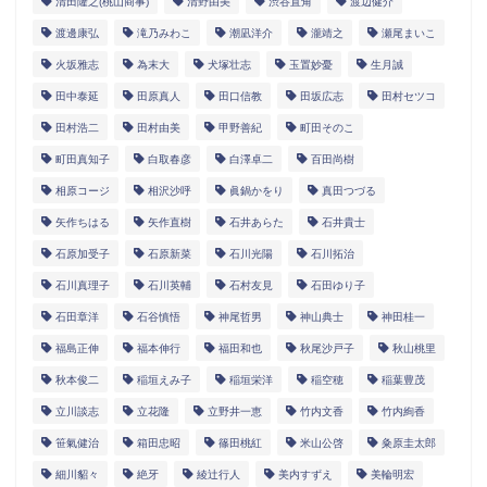
清田隆之(桃山商事)
清野由美
渋谷直角
渡辺健介
渡邊康弘
滝乃みわこ
潮凪洋介
瀧靖之
瀬尾まいこ
火坂雅志
為末大
犬塚壮志
玉置妙憂
生月誠
田中泰延
田原真人
田口信教
田坂広志
田村セツコ
田村浩二
田村由美
甲野善紀
町田そのこ
町田真知子
白取春彦
白澤卓二
百田尚樹
相原コージ
相沢沙呼
眞鍋かをり
真田つづる
矢作ちはる
矢作直樹
石井あらた
石井貴士
石原加受子
石原新菜
石川光陽
石川拓治
石川真理子
石川英輔
石村友見
石田ゆり子
石田章洋
石谷慎悟
神尾哲男
神山典士
神田桂一
福島正伸
福本伸行
福田和也
秋尾沙戸子
秋山桃里
秋本俊二
稲垣えみ子
稲垣栄洋
稲空穂
稲葉豊茂
立川談志
立花隆
立野井一恵
竹内文香
竹内絢香
笹氣健治
箱田忠昭
篠田桃紅
米山公啓
粂原圭太郎
細川貂々
絶牙
綾辻行人
美内すずえ
美輪明宏