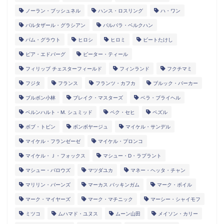
ノーラン・ブッシュネル
ハンス・ロスリング
ハ・ワン
バルタザール・グラシアン
バルバラ・ベルクハン
パム・グラウト
ヒロシ
ヒロミ
ビートたけし
ピア・エドバーグ
ピーター・ティール
フィリップ チェスターフィールド
フィンランド
フクチマミ
フジタ
フランス
フランツ・カフカ
ブルック・バーカー
ブルボン小林
ブレイク・マスターズ
ベラ・ブライヘル
ベルンハルト・M. シュミッド
ペク・セヒ
ペズル
ボブ・トビン
ボンボヤージュ
マイケル・サンデル
マイケル・フランゼーゼ
マイケル・プロンコ
マイケル・Ｊ・フォックス
マシュー・D・ラプラント
マシュー・バロウズ
マツダユカ
マネー・ヘッタ・チャン
マリリン・バーンズ
マーカス バッキンガム
マーク・ボイル
マーク・マイヤーズ
マーク・マチニック
マーシー・シャイモフ
ミツコ
ムハマド・ユヌス
ムーン山田
メイソン・カリー