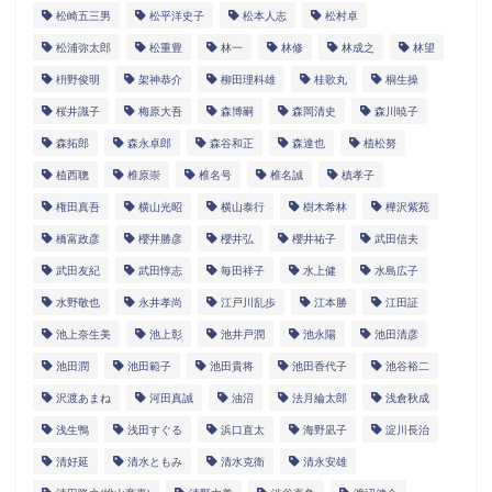
松崎五三男
松平洋史子
松本人志
松村卓
松浦弥太郎
松重豊
林一
林修
林成之
林望
枡野俊明
架神恭介
柳田理科雄
桂歌丸
桐生操
桜井識子
梅原大吾
森博嗣
森岡清史
森川暁子
森拓郎
森永卓郎
森谷和正
森達也
植松努
植西聰
椎原崇
椎名号
椎名誠
槙孝子
権田真吾
横山光昭
横山泰行
樹木希林
樺沢紫苑
橋富政彦
櫻井勝彦
櫻井弘
櫻井祐子
武田信夫
武田友紀
武田惇志
毎田祥子
水上健
水島広子
水野敬也
永井孝尚
江戸川乱歩
江本勝
江田証
池上奈生美
池上彰
池井戸潤
池永陽
池田清彦
池田潤
池田範子
池田貴将
池田香代子
池谷裕二
沢渡あまね
河田真誠
油沼
法月綸太郎
浅倉秋成
浅生鴨
浅田すぐる
浜口直太
海野凪子
淀川長治
清好延
清水ともみ
清水克衛
清永安雄