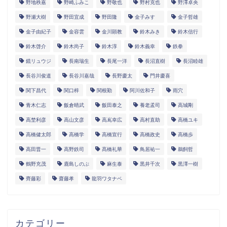
野地秩嘉
野崎ふみこ
野敬也
野村克也
野澤卓央
野瀬大樹
野田宜成
野田隆
金子みすゞ
金子哲雄
金子由紀子
金容雲
金川顕教
鈴木みき
鈴木信行
鈴木啓介
鈴木尚子
鈴木淳
鈴木義幸
鉄拳
鏡リュウジ
長南瑞生
長尾一洋
長沼直樹
長沼睦雄
長谷川俊道
長谷川嘉哉
長野慶太
門井慶喜
関下昌代
関口梓
関根勤
阿川佐和子
雨穴
青木仁志
飯倉晴武
飯田泰之
養老孟司
高城剛
高埜利彦
高山文彦
高嶌幸広
高村直助
高橋ユキ
高橋健太郎
高橋学
高橋宣行
高橋政史
高橋歩
高田晋一
高野鉄司
髙橋礼華
鳥居祐一
鵜飼哲
鶴野充茂
鹿島しのぶ
麻生泰
黒井千次
黒澤一樹
齊藤彩
齋藤孝
龍羽ワタナベ
カテゴリー