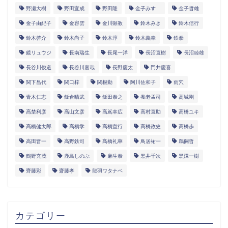
野瀬大樹
野田宜成
野田隆
金子みすゞ
金子哲雄
金子由紀子
金容雲
金川顕教
鈴木みき
鈴木信行
鈴木啓介
鈴木尚子
鈴木淳
鈴木義幸
鉄拳
鏡リュウジ
長南瑞生
長尾一洋
長沼直樹
長沼睦雄
長谷川俊道
長谷川嘉哉
長野慶太
門井慶喜
関下昌代
関口梓
関根勤
阿川佐和子
雨穴
青木仁志
飯倉晴武
飯田泰之
養老孟司
高城剛
高埜利彦
高山文彦
高嶌幸広
高村直助
高橋ユキ
高橋健太郎
高橋学
高橋宣行
高橋政史
高橋歩
高田晋一
高野鉄司
髙橋礼華
鳥居祐一
鵜飼哲
鶴野充茂
鹿島しのぶ
麻生泰
黒井千次
黒澤一樹
齊藤彩
齋藤孝
龍羽ワタナベ
カテゴリー