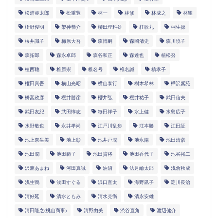
松浦弥太郎
松重豊
林一
林修
林成之
林望
枡野俊明
架神恭介
柳田理科雄
桂歌丸
桐生操
桜井識子
梅原大吾
森博嗣
森岡清史
森川暁子
森拓郎
森永卓郎
森谷和正
森達也
植松努
植西聰
椎原崇
椎名号
椎名誠
槙孝子
権田真吾
横山光昭
横山泰行
樹木希林
樺沢紫苑
橋富政彦
櫻井勝彦
櫻井弘
櫻井祐子
武田信夫
武田友紀
武田惇志
毎田祥子
水上健
水島広子
水野敬也
永井孝尚
江戸川乱歩
江本勝
江田証
池上奈生美
池上彰
池井戸潤
池永陽
池田清彦
池田潤
池田範子
池田貴将
池田香代子
池谷裕二
沢渡あまね
河田真誠
油沼
法月綸太郎
浅倉秋成
浅生鴨
浅田すぐる
浜口直太
海野凪子
淀川長治
清好延
清水ともみ
清水克衛
清永安雄
清田隆之(桃山商事)
清野由美
渋谷直角
渡辺健介