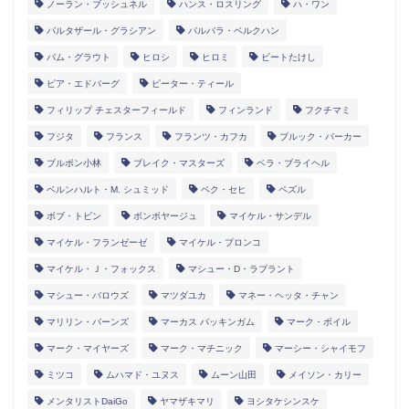
ノーラン・ブッシュネル
ハンス・ロスリング
ハ・ワン
バルタザール・グラシアン
バルバラ・ベルクハン
パム・グラウト
ヒロシ
ヒロミ
ビートたけし
ピア・エドバーグ
ピーター・ティール
フィリップ チェスターフィールド
フィンランド
フクチマミ
フジタ
フランス
フランツ・カフカ
ブルック・バーカー
ブルボン小林
ブレイク・マスターズ
ベラ・ブライヘル
ベルンハルト・M. シュミッド
ペク・セヒ
ペズル
ボブ・トビン
ボンボヤージュ
マイケル・サンデル
マイケル・フランゼーゼ
マイケル・プロンコ
マイケル・Ｊ・フォックス
マシュー・D・ラプラント
マシュー・バロウズ
マツダユカ
マネー・ヘッタ・チャン
マリリン・バーンズ
マーカス バッキンガム
マーク・ボイル
マーク・マイヤーズ
マーク・マチニック
マーシー・シャイモフ
ミツコ
ムハマド・ユヌス
ムーン山田
メイソン・カリー
メンタリストDaiGo
ヤマザキマリ
ヨシタケシンスケ