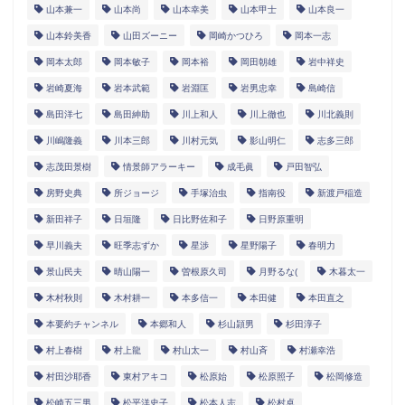
山本兼一
山本尚
山本幸美
山本甲士
山本良一
山本鈴美香
山田ズーニー
岡崎かつひろ
岡本一志
岡本太郎
岡本敏子
岡本裕
岡田朝雄
岩中祥史
岩崎夏海
岩本武範
岩淵匡
岩男忠幸
島崎信
島田洋七
島田紳助
川上和人
川上徹也
川北義則
川嶋隆義
川本三郎
川村元気
影山明仁
志多三郎
志茂田景樹
情景師アラーキー
成毛眞
戸田智弘
房野史典
所ジョージ
手塚治虫
指南役
新渡戸稲造
新田祥子
日垣隆
日比野佐和子
日野原重明
早川義夫
旺季志ずか
星渉
星野陽子
春明力
景山民夫
晴山陽一
曽根原久司
月野るな(
木暮太一
木村秋則
木村耕一
本多信一
本田健
本田直之
本要約チャンネル
本郷和人
杉山頴男
杉田淳子
村上春樹
村上龍
村山太一
村山斉
村瀬幸浩
村田沙耶香
東村アキコ
松原始
松原照子
松岡修造
松崎五三男
松平洋史子
松本人志
松村卓