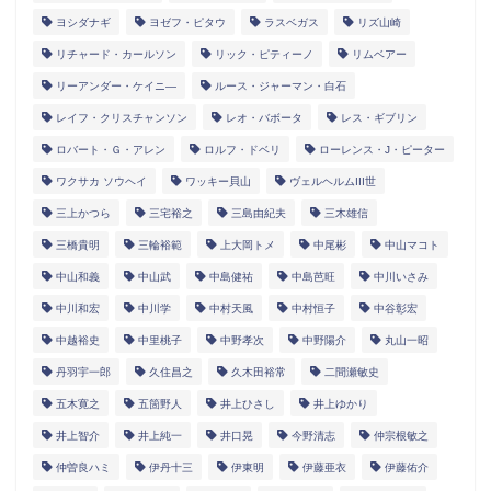
ヨシダナギ
ヨゼフ・ピタウ
ラスベガス
リズ山崎
リチャード・カールソン
リック・ピティーノ
リムベアー
リーアンダー・ケイニ―
ルース・ジャーマン・白石
レイフ・クリスチャンソン
レオ・バボータ
レス・ギブリン
ロバート・Ｇ・アレン
ロルフ・ドベリ
ローレンス・J・ピーター
ワクサカ ソウヘイ
ワッキー貝山
ヴェルヘルムIII世
三上かつら
三宅裕之
三島由紀夫
三木雄信
三橋貴明
三輪裕範
上大岡トメ
中尾彬
中山マコト
中山和義
中山武
中島健祐
中島芭旺
中川いさみ
中川和宏
中川学
中村天風
中村恒子
中谷彰宏
中越裕史
中里桃子
中野孝次
中野陽介
丸山一昭
丹羽宇一郎
久住昌之
久木田裕常
二間瀬敏史
五木寛之
五箇野人
井上ひさし
井上ゆかり
井上智介
井上純一
井口晃
今野清志
仲宗根敏之
仲曽良ハミ
伊丹十三
伊東明
伊藤亜衣
伊藤佑介