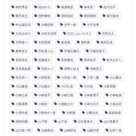
堀田秀吾
堤ゆかり
塚原昭彦
塚本亮
塩川治子
塵芥居士
境野勝悟
増田悦佐
増田明利
夏川賀央
外山滋比古
大嶋信頼
大平一枝
大平信孝
大木ゆきの
大村大次郎
大江しんいちろう
大野正人
天野恵一
太田哲雄
奥成達
奥村康
奥田弘美
奥野宣之
宇佐見りん
宇都出雅巳
宇都宮直子
安田佳生
安藤俊介
安部徹也
室井佑月
室木おすし
宮本真由美
宮田ナノ
宿野かほる
寺崎喜三
寺沢武一
小俣和美
小垣佑一郎
小宮一慶
小山慶太
小山薫堂
小山龍介
小川仁志
小川糸
小林哲朗
小林弘幸
小林昌平
小林正観
小林眞理子
小林聡美
小栗成男
小椋佳
小池龍之介
小泉今日子
小泉吉宏
小澤竹俊
小野寺S一貴
小飼弾
小鷹信光
尾原和啓
尾関宗園
山下哲
山下清
山中恵美子
山口恵梨子
山口裕一郎
山崎将志
山崎武也
山崎洋実
山嵜一也