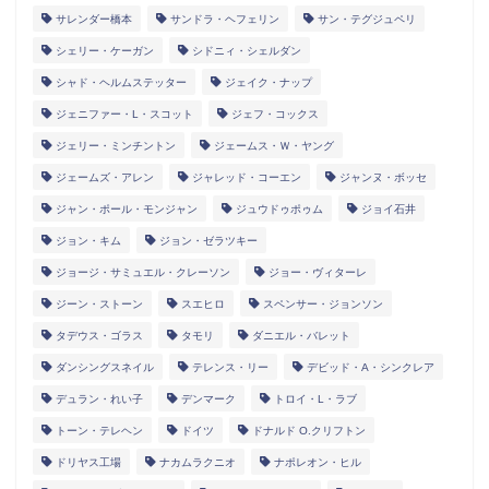
サレンダー橋本
サンドラ・ヘフェリン
サン・テグジュペリ
シェリー・ケーガン
シドニィ・シェルダン
シャド・ヘルムステッター
ジェイク・ナップ
ジェニファー・L・スコット
ジェフ・コックス
ジェリー・ミンチントン
ジェームス・Ｗ・ヤング
ジェームズ・アレン
ジャレッド・コーエン
ジャンヌ・ボッセ
ジャン・ポール・モンジャン
ジュウドゥポゥム
ジョイ石井
ジョン・キム
ジョン・ゼラツキー
ジョージ・サミュエル・クレーソン
ジョー・ヴィターレ
ジーン・ストーン
スエヒロ
スペンサー・ジョンソン
タデウス・ゴラス
タモリ
ダニエル・バレット
ダンシングスネイル
テレンス・リー
デビッド・A・シンクレア
デュラン・れい子
デンマーク
トロイ・L・ラブ
トーン・テレヘン
ドイツ
ドナルド O.クリフトン
ドリヤス工場
ナカムラクニオ
ナポレオン・ヒル