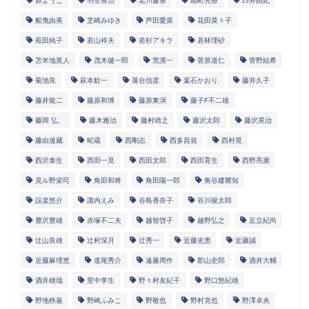
群ようこ
羽生善治
老川慶喜
能町光香
臼井由妃
船曳由美
芝崎みゆき
芦田愛菜
花田菜々子
苑田純子
若山祥夫
若杉アキラ
若林理砂
苫米地英人
茂木健一郎
荒濱一
菅原道仁
菅野結希
菊池良
萩本欽一
落合信彦
葉石かおり
藤井久子
藤井龍二
藤原和博
藤原東演
藤子F不二雄
藤岡 弘、
藤木雅治
藤村靖之
藤沢太郎
藤沢晃治
藤由達藏
蛇蔵
西剛志
西多昌規
西村晃
西沢泰生
西田一見
西田文郎
西田育生
西野亮廣
見ル野栄司
角田和将
角田陽一郎
角谷建耀知
設楽悠介
諏内えみ
谷島香奈子
谷川俊太郎
豊沢豊雄
赤塚不二夫
越智啓子
越野弘之
足立紀尚
辻山良雄
辻村深月
辻秀一
近藤史恵
近藤誠
近藤麻理恵
道尾秀介
遠藤周作
郡山史郎
酒井大輔
酒井雄哉
里中李生
野々村友紀子
野口悠紀雄
野地秩嘉
野崎ふみこ
野敬也
野村克也
野澤卓央