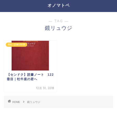
オノマトペ
― TAG ―
鏡リュウジ
挑戦・読書1,000冊
【センドク】読書ノート 122
冊目｜牡牛座の君へ
12月 31, 2018
HOME
鏡リュウジ