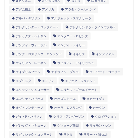
まきりえこ
みうらじゅん
もぐら
ゆるりまい
アダム徳永
アメリカ
アラタ・クールハンド
アルパ・テソリン
アルボムッレ・スマナサーラ
アレクサンダー・ロックハート
アレクサンドラ・ラインヴァルト
アレックス・バナヤン
アンソニー・ロビンズ
アンディ・ウォーホル
アンディ・ライリー
アンナ・ロスリング・ロンランド
イギリス
インディアン
ウィリアム・レーネン
ウイリアム・アイリッシュ
エイプリルフール
エドウィン・ブリス
エドワード・ゴーリー
エブリスタ
エミリン
エリック・シュミット
エリック・シュローサー
エリヤフ・ゴールドラット
エンリケ・バリオス
オオゴシトモエ
オカヤイヅミ
オグ・マンディーノ
オーラ・ロスリング
カータン
ガイ・P・ハリソン
クリス・アンダーソン
クロイワショウ
グレッグ・マキューン
ゲッターズ飯田
サイモン・シン
サダマシック・コンサーレ
サトミ
サリー・バルエル