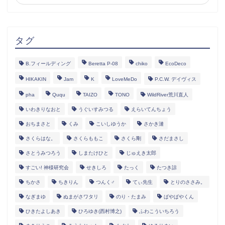
タグ
B.フィールディング
Beretta P-08
chiko
EcoDeco
HIKAKIN
Jam
K
LoveMeDo
P.C.W. デイヴィス
pha
Ququ
TAIZO
TONO
WildRiver荒川直人
いわきりなおと
うぐいすみつる
えらいてんちょう
おちまさと
くみ
こいしゆうか
さかき漣
さくらはな。
さくらももこ
さくら剛
さだまさし
さとうみつろう
しまたけひと
じゅえき太郎
すごい! 神様研究会
せきしろ
たっく
たつき諒
ちかさ
ちきりん
つんく♂
てぃ先生
とりのささみ。
なぎまゆ
ぬまがさワタリ
のり・たまみ
ぱやぱやくん
ひきたよしあき
ひろゆき(西村博之)
ふわこういちろう