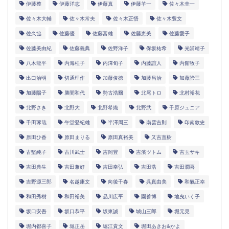
伊藤整
伊藤洋志
伊藤真
伊藤羊一
佐々木圭一
佐々木大輔
佐々木常夫
佐々木正悟
佐々木豊文
佐久協
佐藤優
佐藤富雄
佐藤恵美
佐藤愛子
佐藤美由紀
佐藤義典
佐野洋子
保坂祐希
光浦靖子
八木龍平
内海桂子
内澤旬子
内藤誼人
内館牧子
出口治明
切通理作
加藤俊徳
加藤昌治
加藤諦三
加藤陽子
勝間和代
勢古浩爾
北尾トロ
北村裕花
北野さき
北野大
北野希織
北野武
千原ジュニア
千田琢哉
午堂登紀雄
半澤周三
南雲吉則
印南敦史
原田ひ香
原田まりる
原田真裕美
又吉直樹
古堅純子
古川武士
吉岡豊
吉濱ツトム
吉玉サキ
吉田典生
吉田兼好
吉田幸弘
吉田浩
吉田潤喜
吉野源三郎
名越康文
向後千春
呉真由美
和氣正幸
和田秀樹
和田裕美
品川広平
園善博
地曳いく子
坂口安吾
坂口恭平
坂東誠
城山三郎
堀元見
堀内都喜子
堀正岳
堀江貴文
堀田あきお&かよ