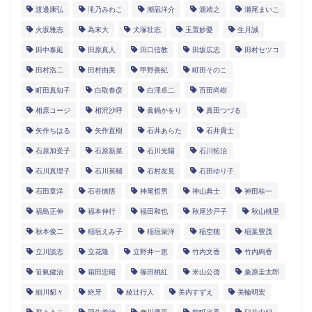
渡邊康弘
滝乃みわこ
潮凪洋介
瀧靖之
瀬尾まいこ
火坂雅志
為末大
犬塚壮志
玉置妙憂
生月誠
田中泰延
田原真人
田口信教
田坂広志
田村セツコ
田村浩二
田村由美
甲野善紀
町田そのこ
町田真知子
白取春彦
白澤卓二
百田尚樹
相原コージ
相沢沙呼
眞鍋かをり
真田つづる
矢作ちはる
矢作直樹
石井あらた
石井貴士
石原加受子
石原新菜
石川光陽
石川拓治
石川真理子
石川英輔
石村友見
石田ゆり子
石田章洋
石谷慎悟
神尾哲男
神山典士
神田桂一
福島正伸
福本伸行
福田和也
秋尾沙戸子
秋山桃里
秋本俊二
稲垣えみ子
稲垣栄洋
稲空穂
稲葉豊茂
立川談志
立花隆
立野井一恵
竹内文香
竹内絢香
笹氣健治
箱田忠昭
篠田桃紅
米山公啓
粂原圭太郎
細川貂々
絶牙
綾辻行人
美内すずえ
美輪明宏