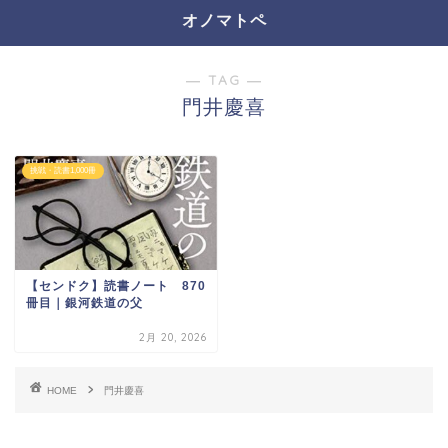
オノマトペ
― TAG ―
門井慶喜
挑戦・読書1,000冊
【センドク】読書ノート 870
冊目｜銀河鉄道の父
2月 20, 2026
HOME
門井慶喜