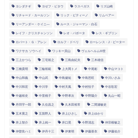
ヨシダナギ
ヨゼフ・ピタウ
ラスベガス
リズ山崎
リチャード・カールソン
リック・ピティーノ
リムベアー
リーアンダー・ケイニ―
ルース・ジャーマン・白石
レイフ・クリスチャンソン
レオ・バボータ
レス・ギブリン
ロバート・Ｇ・アレン
ロルフ・ドベリ
ローレンス・J・ピーター
ワクサカ ソウヘイ
ワッキー貝山
ヴェルヘルムIII世
三上かつら
三宅裕之
三島由紀夫
三木雄信
三橋貴明
三輪裕範
上大岡トメ
中尾彬
中山マコト
中山和義
中山武
中島健祐
中島芭旺
中川いさみ
中川和宏
中川学
中村天風
中村恒子
中谷彰宏
中越裕史
中里桃子
中野孝次
中野陽介
丸山一昭
丹羽宇一郎
久住昌之
久木田裕常
二間瀬敏史
五木寛之
五箇野人
井上ひさし
井上ゆかり
井上智介
井上純一
井口晃
今野清志
仲宗根敏之
仲曽良ハミ
伊丹十三
伊東明
伊藤亜衣
伊藤佑介