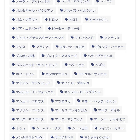
ノーラン・ブッシュネル
ハンス・ロスリング
ハ・ワン
バルタザール・グラシアン
バルバラ・ベルクハン
パム・グラウト
ヒロシ
ヒロミ
ビートたけし
ピア・エドバーグ
ピーター・ティール
フィリップ チェスターフィールド
フィンランド
フクチマミ
フジタ
フランス
フランツ・カフカ
ブルック・バーカー
ブルボン小林
ブレイク・マスターズ
ベラ・ブライヘル
ベルンハルト・M. シュミッド
ペク・セヒ
ペズル
ボブ・トビン
ボンボヤージュ
マイケル・サンデル
マイケル・フランゼーゼ
マイケル・プロンコ
マイケル・Ｊ・フォックス
マシュー・D・ラプラント
マシュー・バロウズ
マツダユカ
マネー・ヘッタ・チャン
マリリン・バーンズ
マーカス バッキンガム
マーク・ボイル
マーク・マイヤーズ
マーク・マチニック
マーシー・シャイモフ
ミツコ
ムハマド・ユヌス
ムーン山田
メイソン・カリー
メンタリストDaiGo
ヤマザキマリ
ヨシタケシンスケ