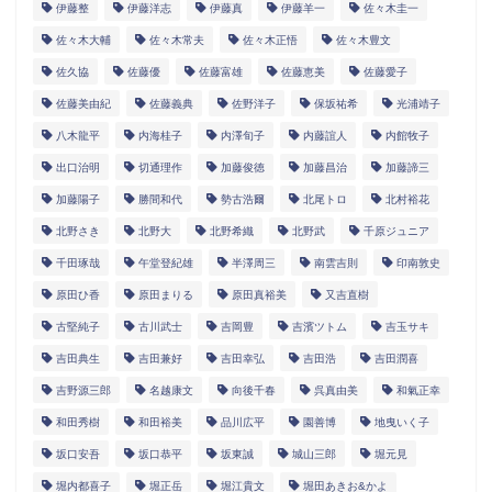
伊藤整
伊藤洋志
伊藤真
伊藤羊一
佐々木圭一
佐々木大輔
佐々木常夫
佐々木正悟
佐々木豊文
佐久協
佐藤優
佐藤富雄
佐藤恵美
佐藤愛子
佐藤美由紀
佐藤義典
佐野洋子
保坂祐希
光浦靖子
八木龍平
内海桂子
内澤旬子
内藤誼人
内館牧子
出口治明
切通理作
加藤俊徳
加藤昌治
加藤諦三
加藤陽子
勝間和代
勢古浩爾
北尾トロ
北村裕花
北野さき
北野大
北野希織
北野武
千原ジュニア
千田琢哉
午堂登紀雄
半澤周三
南雲吉則
印南敦史
原田ひ香
原田まりる
原田真裕美
又吉直樹
古堅純子
古川武士
吉岡豊
吉濱ツトム
吉玉サキ
吉田典生
吉田兼好
吉田幸弘
吉田浩
吉田潤喜
吉野源三郎
名越康文
向後千春
呉真由美
和氣正幸
和田秀樹
和田裕美
品川広平
園善博
地曳いく子
坂口安吾
坂口恭平
坂東誠
城山三郎
堀元見
堀内都喜子
堀正岳
堀江貴文
堀田あきお&かよ