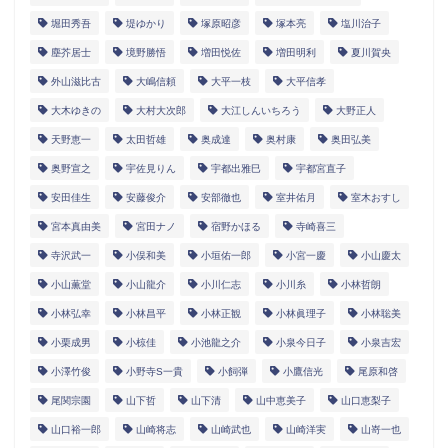
堀田秀吾
堤ゆかり
塚原昭彦
塚本亮
塩川治子
塵芥居士
境野勝悟
増田悦佐
増田明利
夏川賀央
外山滋比古
大嶋信頼
大平一枝
大平信孝
大木ゆきの
大村大次郎
大江しんいちろう
大野正人
天野恵一
太田哲雄
奥成達
奥村康
奥田弘美
奥野宣之
宇佐見りん
宇都出雅巳
宇都宮直子
安田佳生
安藤俊介
安部徹也
室井佑月
室木おすし
宮本真由美
宮田ナノ
宿野かほる
寺崎喜三
寺沢武一
小俣和美
小垣佑一郎
小宮一慶
小山慶太
小山薫堂
小山龍介
小川仁志
小川糸
小林哲朗
小林弘幸
小林昌平
小林正観
小林眞理子
小林聡美
小栗成男
小椋佳
小池龍之介
小泉今日子
小泉吉宏
小澤竹俊
小野寺S一貴
小飼弾
小鷹信光
尾原和啓
尾関宗園
山下哲
山下清
山中恵美子
山口恵梨子
山口裕一郎
山崎将志
山崎武也
山崎洋実
山嵜一也