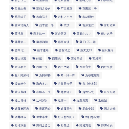
群ようこ
羽生善治
老川慶喜
能町光香
臼井由妃
船曳由美
芝崎みゆき
芦田愛菜
花田菜々子
苑田純子
若山祥夫
若杉アキラ
若林理砂
苫米地英人
茂木健一郎
荒濱一
菅原道仁
菅野結希
菊池良
萩本欽一
落合信彦
葉石かおり
藤井久子
藤井龍二
藤原和博
藤原東演
藤子F不二雄
藤岡 弘、
藤木雅治
藤村靖之
藤沢太郎
藤沢晃治
藤由達藏
蛇蔵
西剛志
西多昌規
西村晃
西沢泰生
西田一見
西田文郎
西田育生
西野亮廣
見ル野栄司
角田和将
角田陽一郎
角谷建耀知
設楽悠介
諏内えみ
谷島香奈子
谷川俊太郎
豊沢豊雄
赤塚不二夫
越智啓子
越野弘之
足立紀尚
辻山良雄
辻村深月
辻秀一
近藤史恵
近藤誠
近藤麻理恵
道尾秀介
遠藤周作
郡山史郎
酒井大輔
酒井雄哉
里中李生
野々村友紀子
野口悠紀雄
野地秩嘉
野崎ふみこ
野敬也
野村克也
野澤卓央