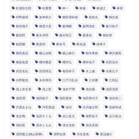
松浦弥太郎
松重豊
林一
林修
林成之
林望
枡野俊明
架神恭介
柳田理科雄
桂歌丸
桐生操
桜井識子
梅原大吾
森博嗣
森岡清史
森川暁子
森拓郎
森永卓郎
森谷和正
森達也
植松努
植西聰
椎原崇
椎名号
椎名誠
槙孝子
権田真吾
横山光昭
横山泰行
樹木希林
樺沢紫苑
橋富政彦
櫻井勝彦
櫻井弘
櫻井祐子
武田信夫
武田友紀
武田惇志
毎田祥子
水上健
水島広子
水野敬也
永井孝尚
江戸川乱歩
江本勝
江田証
池上奈生美
池上彰
池井戸潤
池永陽
池田清彦
池田潤
池田範子
池田貴将
池田香代子
池谷裕二
沢渡あまね
河田真誠
油沼
法月綸太郎
浅倉秋成
浅生鴨
浅田すぐる
浜口直太
海野凪子
淀川長治
清好延
清水ともみ
清水克衛
清永安雄
清田隆之(桃山商事)
清野由美
渋谷直角
渡辺健介