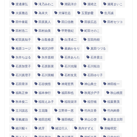
渡邊康弘
滝乃みわこ
潮凪洋介
瀧靖之
瀬尾まいこ
火坂雅志
為末大
犬塚壮志
玉置妙憂
生月誠
田中泰延
田原真人
田口信教
田坂広志
田村セツコ
田村浩二
田村由美
甲野善紀
町田そのこ
町田真知子
白取春彦
白澤卓二
百田尚樹
相原コージ
相沢沙呼
眞鍋かをり
真田つづる
矢作ちはる
矢作直樹
石井あらた
石井貴士
石原加受子
石原新菜
石川光陽
石川拓治
石川真理子
石川英輔
石村友見
石田ゆり子
石田章洋
石谷慎悟
神尾哲男
神山典士
神田桂一
福島正伸
福本伸行
福田和也
秋尾沙戸子
秋山桃里
秋本俊二
稲垣えみ子
稲垣栄洋
稲空穂
稲葉豊茂
立川談志
立花隆
立野井一恵
竹内文香
竹内絢香
笹氣健治
箱田忠昭
篠田桃紅
米山公啓
粂原圭太郎
細川貂々
絶牙
綾辻行人
美内すずえ
美輪明宏