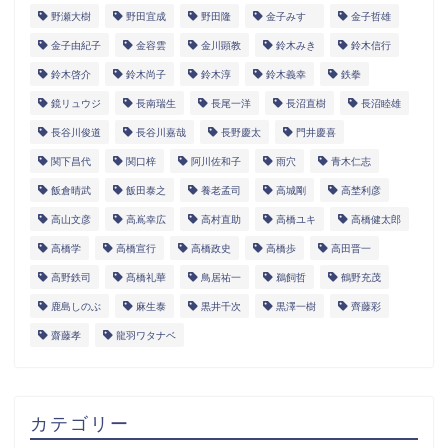
野瀬大樹
野田宜成
野田隆
金子みすゞ
金子哲雄
金子由紀子
金容雲
金川顕教
鈴木みき
鈴木信行
鈴木啓介
鈴木尚子
鈴木淳
鈴木義幸
鉄拳
鏡リュウジ
長南瑞生
長尾一洋
長沼直樹
長沼睦雄
長谷川俊道
長谷川嘉哉
長野慶太
門井慶喜
関下昌代
関口梓
阿川佐和子
雨穴
青木仁志
飯倉晴武
飯田泰之
養老孟司
高城剛
高埜利彦
高山文彦
高嶌幸広
高村直助
高橋ユキ
高橋健太郎
高橋学
高橋宣行
高橋政史
高橋歩
高田晋一
高野鉄司
髙橋礼華
鳥居祐一
鵜飼哲
鶴野充茂
鹿島しのぶ
麻生泰
黒井千次
黒澤一樹
齊藤彩
齋藤孝
龍羽ワタナベ
カテゴリー