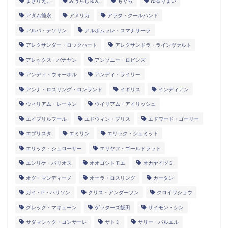
まきりえこ
みうらじゅん
もぐら
ゆるりまい
アダム徳永
アメリカ
アラタ・クールハンド
アルパ・テソリン
アルボムッレ・スマナサーラ
アレクサンダー・ロックハート
アレクサンドラ・ラインヴァルト
アレックス・バナヤン
アンソニー・ロビンズ
アンディ・ウォーホル
アンディ・ライリー
アンナ・ロスリング・ロンランド
イギリス
インディアン
ウィリアム・レーネン
ウイリアム・アイリッシュ
エイプリルフール
エドウィン・ブリス
エドワード・ゴーリー
エブリスタ
エミリン
エリック・シュミット
エリック・シュローサー
エリヤフ・ゴールドラット
エンリケ・バリオス
オオゴシトモエ
オカヤイヅミ
オグ・マンディーノ
オーラ・ロスリング
カータン
ガイ・P・ハリソン
クリス・アンダーソン
クロイワショウ
グレッグ・マキューン
ゲッターズ飯田
サイモン・シン
サダマシック・コンサーレ
サトミ
サリー・バルエル