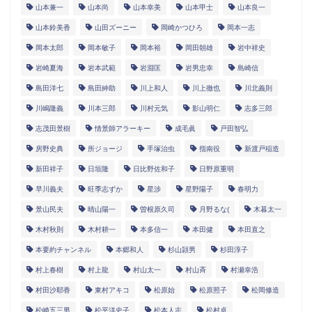
山本兼一
山本尚
山本幸美
山本甲士
山本良一
山本鈴美香
山田ズーニー
岡崎かつひろ
岡本一志
岡本太郎
岡本敏子
岡本裕
岡田朝雄
岩中祥史
岩崎夏海
岩本武範
岩淵匡
岩男忠幸
島崎信
島田洋七
島田紳助
川上和人
川上徹也
川北義則
川嶋隆義
川本三郎
川村元気
影山明仁
志多三郎
志茂田景樹
情景師アラーキー
成毛眞
戸田智弘
房野史典
所ジョージ
手塚治虫
指南役
新渡戸稲造
新田祥子
日垣隆
日比野佐和子
日野原重明
早川義夫
旺季志ずか
星渉
星野陽子
春明力
景山民夫
晴山陽一
曽根原久司
月野るな(
木暮太一
木村秋則
木村耕一
本多信一
本田健
本田直之
本要約チャンネル
本郷和人
杉山頴男
杉田淳子
村上春樹
村上龍
村山太一
村山斉
村瀬幸浩
村田沙耶香
東村アキコ
松原始
松原照子
松岡修造
松崎五三男
松平洋史子
松本人志
松村卓