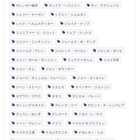
サレンダー橋本
サンドラ・ヘフェリン
サン・テグジュペリ
シェリー・ケーガン
シドニィ・シェルダン
シャド・ヘルムステッター
ジェイク・ナップ
ジェニファー・L・スコット
ジェフ・コックス
ジェリー・ミンチントン
ジェームス・Ｗ・ヤング
ジェームズ・アレン
ジャレッド・コーエン
ジャンヌ・ボッセ
ジャン・ポール・モンジャン
ジュウドゥポゥム
ジョイ石井
ジョン・キム
ジョン・ゼラツキー
ジョージ・サミュエル・クレーソン
ジョー・ヴィターレ
ジーン・ストーン
スエヒロ
スペンサー・ジョンソン
タデウス・ゴラス
タモリ
ダニエル・バレット
ダンシングスネイル
テレンス・リー
デビッド・A・シンクレア
デュラン・れい子
デンマーク
トロイ・L・ラブ
トーン・テレヘン
ドイツ
ドナルド O.クリフトン
ドリヤス工場
ナカムラクニオ
ナポレオン・ヒル