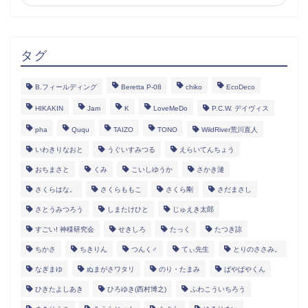
タグ
B.フィールディング
Beretta P-08
chiko
EcoDeco
HIKAKIN
Jam
K
LoveMeDo
P.C.W. デイヴィス
pha
Ququ
TAIZO
TONO
WildRiver荒川直人
いわきりなおと
うぐいすみつる
えらいてんちょう
おちまさと
くみ
こいしゆうか
さかき漣
さくらはな。
さくらももこ
さくら剛
さだまさし
さとうみつろう
しまたけひと
じゅえき太郎
すごい! 神様研究会
せきしろ
たっく
たつき諒
ちかさ
ちきりん
つんく♂
てぃ先生
とりのささみ。
なぎまゆ
ぬまがさワタリ
のり・たまみ
ぱやぱやくん
ひきたよしあき
ひろゆき(西村博之)
ふわこういちろう