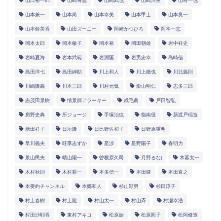
山口裕一郎
山崎将志
山崎武也
山崎洋実
山嵜一也
山本兼一
山本尚
山本幸美
山本甲士
山本良一
山本鈴美香
山田ズーニー
岡崎かつひろ
岡本一志
岡本太郎
岡本敏子
岡本裕
岡田朝雄
岩中祥史
岩崎夏海
岩本武範
岩淵匡
岩男忠幸
島崎信
島田洋七
島田紳助
川上和人
川上徹也
川北義則
川嶋隆義
川本三郎
川村元気
影山明仁
志多三郎
志茂田景樹
情景師アラーキー
成毛眞
戸田智弘
房野史典
所ジョージ
手塚治虫
指南役
新渡戸稲造
新田祥子
日垣隆
日比野佐和子
日野原重明
早川義夫
旺季志ずか
星渉
星野陽子
春明力
景山民夫
晴山陽一
曽根原久司
月野るな(
木暮太一
木村秋則
木村耕一
本多信一
本田健
本田直之
本要約チャンネル
本郷和人
杉山頴男
杉田淳子
村上春樹
村上龍
村山太一
村山斉
村瀬幸浩
村田沙耶香
東村アキコ
松原始
松原照子
松岡修造