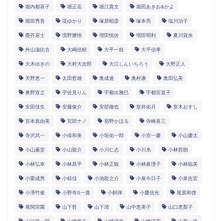
堀内都喜子
堀正岳
堀江貴文
堀田あきお&かよ
堀田秀吾
堤ゆかり
塚原昭彦
塚本亮
塩川治子
塵芥居士
境野勝悟
増田悦佐
増田明利
夏川賀央
外山滋比古
大嶋信頼
大平一枝
大平信孝
大木ゆきの
大村大次郎
大江しんいちろう
大野正人
天野恵一
太田哲雄
奥成達
奥村康
奥田弘美
奥野宣之
宇佐見りん
宇都出雅巳
宇都宮直子
安田佳生
安藤俊介
安部徹也
室井佑月
室木おすし
宮本真由美
宮田ナノ
宿野かほる
寺崎喜三
寺沢武一
小俣和美
小垣佑一郎
小宮一慶
小山慶太
小山薫堂
小山龍介
小川仁志
小川糸
小林哲朗
小林弘幸
小林昌平
小林正観
小林眞理子
小林聡美
小栗成男
小椋佳
小池龍之介
小泉今日子
小泉吉宏
小澤竹俊
小野寺S一貴
小飼弾
小鷹信光
尾原和啓
尾関宗園
山下哲
山下清
山中恵美子
山口恵梨子