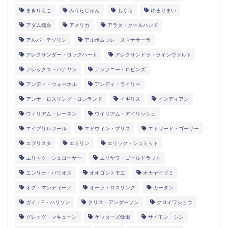
まきりえこ
みうらじゅん
もぐら
ゆるりまい
アダム徳永
アメリカ
アラタ・クールハンド
アルパ・テソリン
アルボムッレ・スマナサーラ
アレクサンダー・ロックハート
アレクサンドラ・ラインヴァルト
アレックス・バナヤン
アンソニー・ロビンズ
アンディ・ウォーホル
アンディ・ライリー
アンナ・ロスリング・ロンランド
イギリス
インディアン
ウィリアム・レーネン
ウイリアム・アイリッシュ
エイプリルフール
エドウィン・ブリス
エドワード・ゴーリー
エブリスタ
エミリン
エリック・シュミット
エリック・シュローサー
エリヤフ・ゴールドラット
エンリケ・バリオス
オオゴシトモエ
オカヤイヅミ
オグ・マンディーノ
オーラ・ロスリング
カータン
ガイ・P・ハリソン
クリス・アンダーソン
クロイワショウ
グレッグ・マキューン
ゲッターズ飯田
サイモン・シン