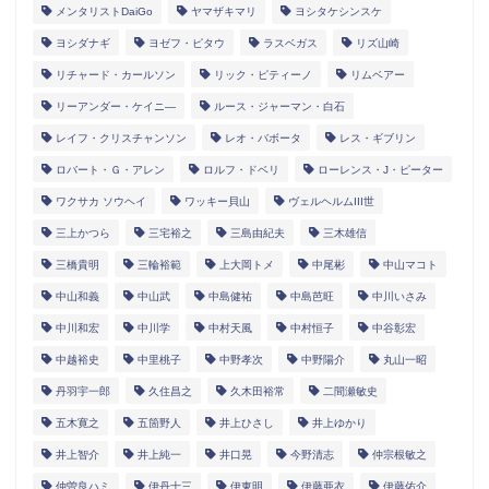
メンタリストDaiGo
ヤマザキマリ
ヨシタケシンスケ
ヨシダナギ
ヨゼフ・ピタウ
ラスベガス
リズ山崎
リチャード・カールソン
リック・ピティーノ
リムベアー
リーアンダー・ケイニ―
ルース・ジャーマン・白石
レイフ・クリスチャンソン
レオ・バボータ
レス・ギブリン
ロバート・Ｇ・アレン
ロルフ・ドベリ
ローレンス・J・ピーター
ワクサカ ソウヘイ
ワッキー貝山
ヴェルヘルムIII世
三上かつら
三宅裕之
三島由紀夫
三木雄信
三橋貴明
三輪裕範
上大岡トメ
中尾彬
中山マコト
中山和義
中山武
中島健祐
中島芭旺
中川いさみ
中川和宏
中川学
中村天風
中村恒子
中谷彰宏
中越裕史
中里桃子
中野孝次
中野陽介
丸山一昭
丹羽宇一郎
久住昌之
久木田裕常
二間瀬敏史
五木寛之
五箇野人
井上ひさし
井上ゆかり
井上智介
井上純一
井口晃
今野清志
仲宗根敏之
仲曽良ハミ
伊丹十三
伊東明
伊藤亜衣
伊藤佑介