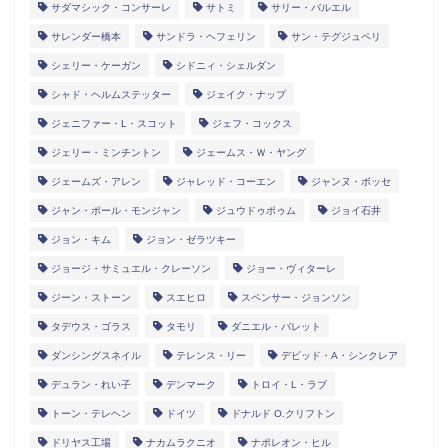
サダマシック・コンサーレ
サトミ
サリー・バルエル
サレンダー橋本
サンドラ・ヘフェリン
サン・テグジュペリ
シェリー・ケーガン
シドニィ・シェルダン
シャド・ヘルムステッター
ジェイク・ナップ
ジェニファー・L・スコット
ジェフ・コックス
ジェリー・ミンチントン
ジェームス・Ｗ・ヤング
ジェームズ・アレン
ジャレッド・コーエン
ジャンヌ・ボッセ
ジャン・ポール・モンジャン
ジュウドゥポゥム
ジョイ石井
ジョン・キム
ジョン・ゼラツキー
ジョージ・サミュエル・クレーソン
ジョー・ヴィターレ
ジーン・ストーン
スエヒロ
スペンサー・ジョンソン
タデウス・ゴラス
タモリ
ダニエル・バレット
ダンシングスネイル
テレンス・リー
デビッド・A・シンクレア
デュラン・れい子
デンマーク
トロイ・L・ラブ
トーン・テレヘン
ドイツ
ドナルド O.クリフトン
ドリヤス工場
ナカムラクニオ
ナポレオン・ヒル