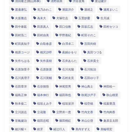
清田隆之(桃山商事)
清野由美
渋谷直角
渡辺健介
渡邊康弘
滝乃みわこ
潮凪洋介
瀧靖之
瀬尾まいこ
火坂雅志
為末大
犬塚壮志
玉置妙憂
生月誠
田中泰延
田原真人
田口信教
田坂広志
田村セツコ
田村浩二
田村由美
甲野善紀
町田そのこ
町田真知子
白取春彦
白澤卓二
百田尚樹
相原コージ
相沢沙呼
眞鍋かをり
真田つづる
矢作ちはる
矢作直樹
石井あらた
石井貴士
石原加受子
石原新菜
石川光陽
石川拓治
石川真理子
石川英輔
石村友見
石田ゆり子
石田章洋
石谷慎悟
神尾哲男
神山典士
神田桂一
福島正伸
福本伸行
福田和也
秋尾沙戸子
秋山桃里
秋本俊二
稲垣えみ子
稲垣栄洋
稲空穂
稲葉豊茂
立川談志
立花隆
立野井一恵
竹内文香
竹内絢香
笹氣健治
箱田忠昭
篠田桃紅
米山公啓
粂原圭太郎
細川貂々
絶牙
綾辻行人
美内すずえ
美輪明宏