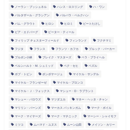
ノーラン・ブッシュネル
ハンス・ロスリング
ハ・ワン
バルタザール・グラシアン
バルバラ・ベルクハン
パム・グラウト
ヒロシ
ヒロミ
ビートたけし
ピア・エドバーグ
ピーター・ティール
フィリップ チェスターフィールド
フィンランド
フクチマミ
フジタ
フランス
フランツ・カフカ
ブルック・バーカー
ブルボン小林
ブレイク・マスターズ
ベラ・ブライヘル
ベルンハルト・M. シュミッド
ペク・セヒ
ペズル
ボブ・トビン
ボンボヤージュ
マイケル・サンデル
マイケル・フランゼーゼ
マイケル・プロンコ
マイケル・Ｊ・フォックス
マシュー・D・ラプラント
マシュー・バロウズ
マツダユカ
マネー・ヘッタ・チャン
マリリン・バーンズ
マーカス バッキンガム
マーク・ボイル
マーク・マイヤーズ
マーク・マチニック
マーシー・シャイモフ
ミツコ
ムハマド・ユヌス
ムーン山田
メイソン・カリー