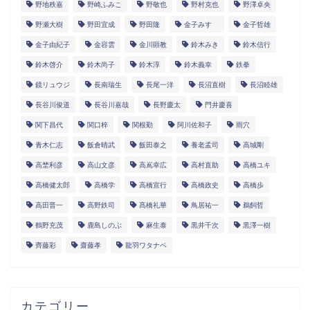
野地秩嘉
野崎ふみこ
野敬也
野村克也
野澤卓央
野瀬大樹
野田宜成
野田隆
金子みすゞ
金子哲雄
金子由紀子
金容雲
金川顕教
鈴木みき
鈴木信行
鈴木啓介
鈴木尚子
鈴木淳
鈴木義幸
鉄拳
鏡リュウジ
長南瑞生
長尾一洋
長沼直樹
長沼睦雄
長谷川俊道
長谷川嘉哉
長野慶太
門井慶喜
関下昌代
関口梓
関根勤
阿川佐和子
雨穴
青木仁志
飯倉晴武
飯田泰之
養老孟司
高城剛
高埜利彦
高山文彦
高嶌幸広
高村直助
高橋ユキ
高橋健太郎
高橋学
高橋宣行
高橋政史
高橋歩
高田晋一
高野鉄司
髙橋礼華
鳥居祐一
鵜飼哲
鶴野充茂
鹿島しのぶ
麻生泰
黒井千次
黒澤一樹
齊藤彩
齋藤孝
龍羽ワタナベ
カテゴリー