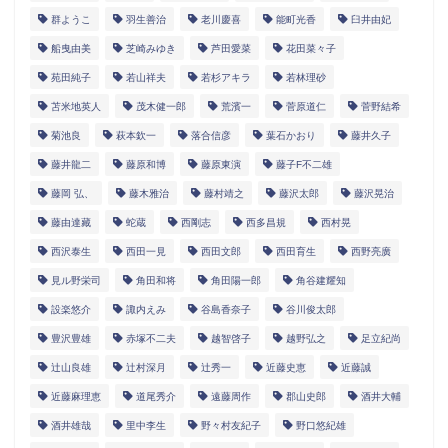
群ようこ
羽生善治
老川慶喜
能町光香
臼井由妃
船曳由美
芝崎みゆき
芦田愛菜
花田菜々子
苑田純子
若山祥夫
若杉アキラ
若林理砂
苫米地英人
茂木健一郎
荒濱一
菅原道仁
菅野結希
菊池良
萩本欽一
落合信彦
葉石かおり
藤井久子
藤井龍二
藤原和博
藤原東演
藤子F不二雄
藤岡 弘、
藤木雅治
藤村靖之
藤沢太郎
藤沢晃治
藤由達藏
蛇蔵
西剛志
西多昌規
西村晃
西沢泰生
西田一見
西田文郎
西田育生
西野亮廣
見ル野栄司
角田和将
角田陽一郎
角谷建耀知
設楽悠介
諏内えみ
谷島香奈子
谷川俊太郎
豊沢豊雄
赤塚不二夫
越智啓子
越野弘之
足立紀尚
辻山良雄
辻村深月
辻秀一
近藤史恵
近藤誠
近藤麻理恵
道尾秀介
遠藤周作
郡山史郎
酒井大輔
酒井雄哉
里中李生
野々村友紀子
野口悠紀雄