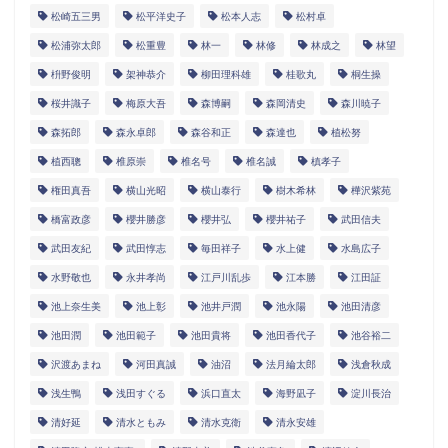
松崎五三男
松平洋史子
松本人志
松村卓
松浦弥太郎
松重豊
林一
林修
林成之
林望
枡野俊明
架神恭介
柳田理科雄
桂歌丸
桐生操
桜井識子
梅原大吾
森博嗣
森岡清史
森川暁子
森拓郎
森永卓郎
森谷和正
森達也
植松努
植西聰
椎原崇
椎名号
椎名誠
槙孝子
権田真吾
横山光昭
横山泰行
樹木希林
樺沢紫苑
橋富政彦
櫻井勝彦
櫻井弘
櫻井祐子
武田信夫
武田友紀
武田惇志
毎田祥子
水上健
水島広子
水野敬也
永井孝尚
江戸川乱歩
江本勝
江田証
池上奈生美
池上彰
池井戸潤
池永陽
池田清彦
池田潤
池田範子
池田貴将
池田香代子
池谷裕二
沢渡あまね
河田真誠
油沼
法月綸太郎
浅倉秋成
浅生鴨
浅田すぐる
浜口直太
海野凪子
淀川長治
清好延
清水ともみ
清水克衛
清永安雄