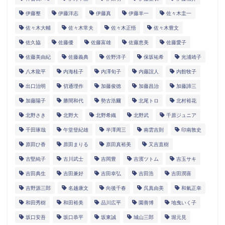
伊藤整
伊藤洋志
伊藤真
伊藤羊一
佐々木圭一
佐々木大輔
佐々木常夫
佐々木正悟
佐々木豊文
佐久協
佐藤優
佐藤富雄
佐藤恵美
佐藤愛子
佐藤美由紀
佐藤義典
佐野洋子
保坂祐希
光浦靖子
八木龍平
内海桂子
内澤旬子
内藤誼人
内館牧子
出口治明
切通理作
加藤俊徳
加藤昌治
加藤諦三
加藤陽子
勝間和代
勢古浩爾
北尾トロ
北村裕花
北野さき
北野大
北野希織
北野武
千原ジュニア
千田琢哉
午堂登紀雄
半澤周三
南雲吉則
印南敦史
原田ひ香
原田まりる
原田真裕美
又吉直樹
古堅純子
古川武士
吉岡豊
吉濱ツトム
吉玉サキ
吉田典生
吉田兼好
吉田幸弘
吉田浩
吉田潤喜
吉野源三郎
名越康文
向後千春
呉真由美
和氣正幸
和田秀樹
和田裕美
品川広平
園善博
地曳いく子
坂口安吾
坂口恭平
坂東誠
城山三郎
堀元見