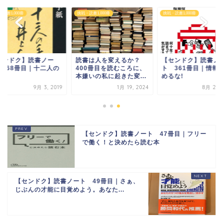
読書1,000冊
挑戦・読書1,000冊
挑戦・読書1,000冊
センドク】読書ノー
読書は人を変えるか？
【センドク】読書ノ
 368冊目｜十二人の
400冊目を読むころに、
ト 361冊目｜情報
紙
本嫌いの私に起きた変...
めるな!
9月 3, 2019
1月 19, 2024
8月 27, 
【センドク】読書ノート 47冊目｜フリー
で働く！と決めたら読む本
【センドク】読書ノート 49冊目｜さぁ、
じぶんの才能に目覚めよう。あなた...