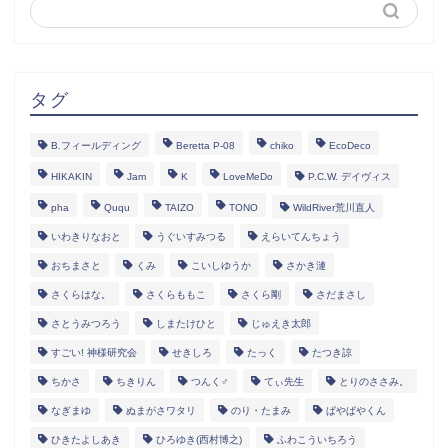
タグ
B.フィールディング
Beretta P-08
chiko
EcoDeco
HIKAKIN
Jam
K
LoveMeDo
P.C.W. デイヴィス
pha
Ququ
TAIZO
TONO
WildRiver荒川直人
いわきりなおと
うぐいすみつる
えらいてんちょう
おちまさと
くみ
こいしゆうか
さかき漣
さくらはな。
さくらももこ
さくら剛
さだまさし
さとうみつろう
しまたけひと
じゅえき太郎
すごい! 神様研究会
せきしろ
たっく
たつき諒
ちかさ
ちきりん
つんく♂
てぃ先生
とりのささみ。
なぎまゆ
ぬまがさワタリ
のり・たまみ
ぱやぱやくん
ひきたよしあき
ひろゆき(西村博之)
ふわこういちろう