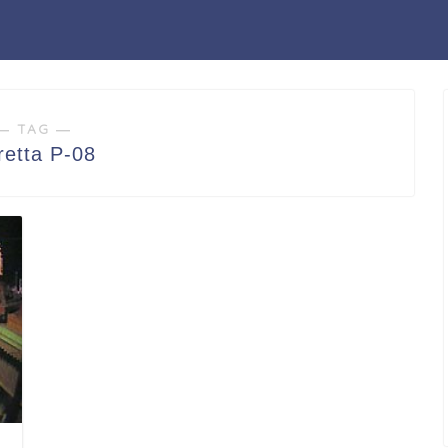
― TAG ―
retta P-08