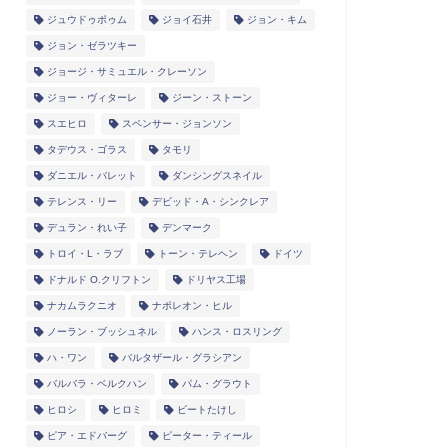
ジュウドゥポゥム
ジョイ石井
ジョン・キム
ジョン・ゼラツキー
ジョージ・サミュエル・クレーソン
ジョー・ヴィターレ
ジーン・ストーン
スエヒロ
スペンサー・ジョンソン
タデウス・ゴラス
タモリ
ダニエル・バレット
ダンシングスネイル
テレンス・リー
デビッド・A・シンクレア
デュラン・れい子
デンマーク
トロイ・L・ラブ
トーン・テレヘン
ドイツ
ドナルド O.クリフトン
ドリヤス工場
ナカムラクニオ
ナポレオン・ヒル
ノーラン・ブッシュネル
ハンス・ロスリング
ハ・ワン
バルタザール・グラシアン
バルバラ・ベルクハン
パム・グラウト
ヒロシ
ヒロミ
ビートたけし
ピア・エドバーグ
ピーター・ティール