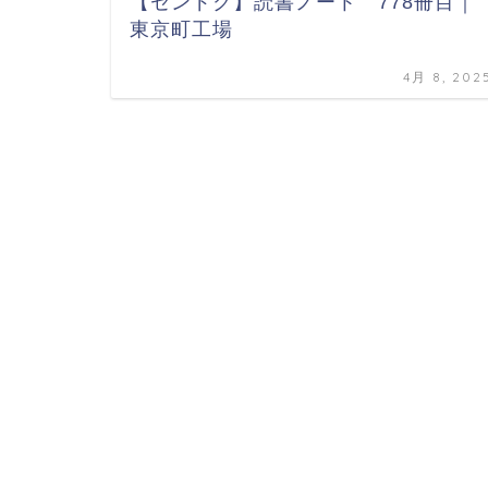
【センドク】読書ノート 778冊目｜
東京町工場
4月 8, 202