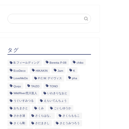
タグ
B.フィールディング
Beretta P-08
chiko
EcoDeco
HIKAKIN
Jam
K
LoveMeDo
P.C.W. デイヴィス
pha
Ququ
TAIZO
TONO
WildRiver荒川直人
いわきりなおと
うぐいすみつる
えらいてんちょう
おちまさと
くみ
こいしゆうか
さかき漣
さくらはな。
さくらももこ
さくら剛
さだまさし
さとうみつろう