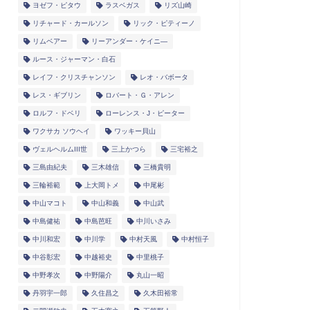
ヨゼフ・ピタウ
ラスベガス
リズ山崎
リチャード・カールソン
リック・ピティーノ
リムベアー
リーアンダー・ケイニ―
ルース・ジャーマン・白石
レイフ・クリスチャンソン
レオ・バボータ
レス・ギブリン
ロバート・Ｇ・アレン
ロルフ・ドベリ
ローレンス・J・ピーター
ワクサカ ソウヘイ
ワッキー貝山
ヴェルヘルムIII世
三上かつら
三宅裕之
三島由紀夫
三木雄信
三橋貴明
三輪裕範
上大岡トメ
中尾彬
中山マコト
中山和義
中山武
中島健祐
中島芭旺
中川いさみ
中川和宏
中川学
中村天風
中村恒子
中谷彰宏
中越裕史
中里桃子
中野孝次
中野陽介
丸山一昭
丹羽宇一郎
久住昌之
久木田裕常