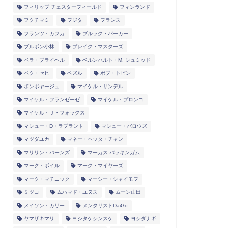
フィリップ チェスターフィールド
フィンランド
フクチマミ
フジタ
フランス
フランツ・カフカ
ブルック・バーカー
ブルボン小林
ブレイク・マスターズ
ベラ・ブライヘル
ベルンハルト・M. シュミッド
ペク・セヒ
ペズル
ボブ・トビン
ボンボヤージュ
マイケル・サンデル
マイケル・フランゼーゼ
マイケル・プロンコ
マイケル・Ｊ・フォックス
マシュー・D・ラプラント
マシュー・バロウズ
マツダユカ
マネー・ヘッタ・チャン
マリリン・バーンズ
マーカス バッキンガム
マーク・ボイル
マーク・マイヤーズ
マーク・マチニック
マーシー・シャイモフ
ミツコ
ムハマド・ユヌス
ムーン山田
メイソン・カリー
メンタリストDaiGo
ヤマザキマリ
ヨシタケシンスケ
ヨシダナギ