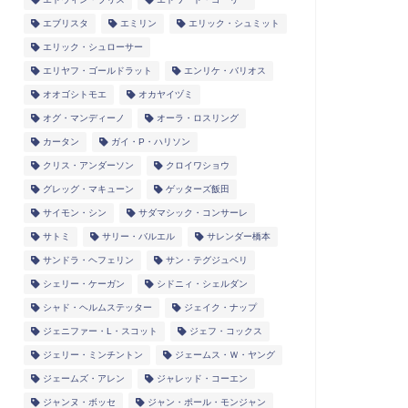
エブリスタ
エミリン
エリック・シュミット
エリック・シュローサー
エリヤフ・ゴールドラット
エンリケ・バリオス
オオゴシトモエ
オカヤイヅミ
オグ・マンディーノ
オーラ・ロスリング
カータン
ガイ・P・ハリソン
クリス・アンダーソン
クロイワショウ
グレッグ・マキューン
ゲッターズ飯田
サイモン・シン
サダマシック・コンサーレ
サトミ
サリー・バルエル
サレンダー橋本
サンドラ・ヘフェリン
サン・テグジュペリ
シェリー・ケーガン
シドニィ・シェルダン
シャド・ヘルムステッター
ジェイク・ナップ
ジェニファー・L・スコット
ジェフ・コックス
ジェリー・ミンチントン
ジェームス・Ｗ・ヤング
ジェームズ・アレン
ジャレッド・コーエン
ジャンヌ・ボッセ
ジャン・ポール・モンジャン