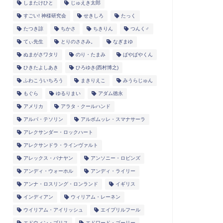
しまたけひと
じゅえき太郎
すごい! 神様研究会
せきしろ
たっく
たつき諒
ちかさ
ちきりん
つんく♂
てぃ先生
とりのささみ。
なぎまゆ
ぬまがさワタリ
のり・たまみ
ぱやぱやくん
ひきたよしあき
ひろゆき(西村博之)
ふわこういちろう
まきりえこ
みうらじゅん
もぐら
ゆるりまい
アダム徳永
アメリカ
アラタ・クールハンド
アルパ・テソリン
アルボムッレ・スマナサーラ
アレクサンダー・ロックハート
アレクサンドラ・ラインヴァルト
アレックス・バナヤン
アンソニー・ロビンズ
アンディ・ウォーホル
アンディ・ライリー
アンナ・ロスリング・ロンランド
イギリス
インディアン
ウィリアム・レーネン
ウイリアム・アイリッシュ
エイプリルフール
エドウィン・ブリス
エドワード・ゴーリー