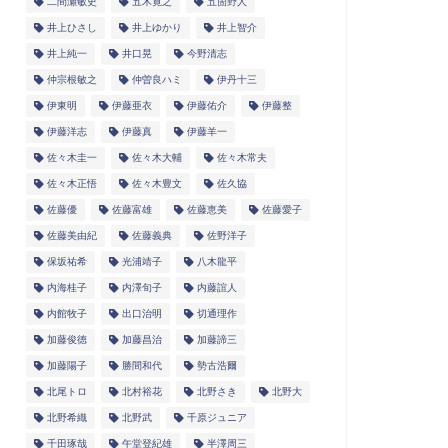
二間瀬敏史
五木寛之
五箇野人
井上ひさし
井上ゆかり
井上智介
井上純一
井口晃
今野清志
仲宗根敏之
仲曽良ハミ
伊丹十三
伊東明
伊藤亜衣
伊藤佑介
伊藤整
伊藤洋志
伊藤真
伊藤羊一
佐々木圭一
佐々木大輔
佐々木常夫
佐々木正悟
佐々木豊文
佐久協
佐藤優
佐藤富雄
佐藤恵美
佐藤愛子
佐藤美由紀
佐藤義典
佐野洋子
保坂祐希
光浦靖子
八木龍平
内海桂子
内澤旬子
内藤誼人
内館牧子
出口治明
切通理作
加藤俊徳
加藤昌治
加藤諦三
加藤陽子
勝間和代
勢古浩爾
北尾トロ
北村裕花
北野さき
北野大
北野希織
北野武
千原ジュニア
千田琢哉
午堂登紀雄
半澤周三