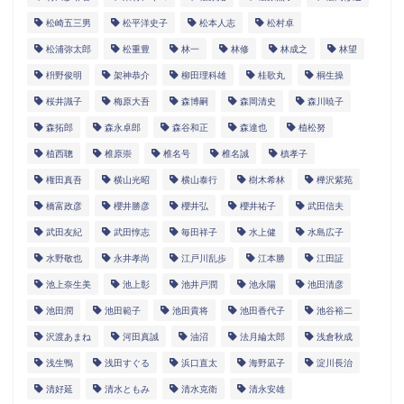
松崎五三男
松平洋史子
松本人志
松村卓
松浦弥太郎
松重豊
林一
林修
林成之
林望
枡野俊明
架神恭介
柳田理科雄
桂歌丸
桐生操
桜井識子
梅原大吾
森博嗣
森岡清史
森川暁子
森拓郎
森永卓郎
森谷和正
森達也
植松努
植西聰
椎原崇
椎名号
椎名誠
槙孝子
権田真吾
横山光昭
横山泰行
樹木希林
樺沢紫苑
橋富政彦
櫻井勝彦
櫻井弘
櫻井祐子
武田信夫
武田友紀
武田惇志
毎田祥子
水上健
水島広子
水野敬也
永井孝尚
江戸川乱歩
江本勝
江田証
池上奈生美
池上彰
池井戸潤
池永陽
池田清彦
池田潤
池田範子
池田貴将
池田香代子
池谷裕二
沢渡あまね
河田真誠
油沼
法月綸太郎
浅倉秋成
浅生鴨
浅田すぐる
浜口直太
海野凪子
淀川長治
清好延
清水ともみ
清水克衛
清永安雄