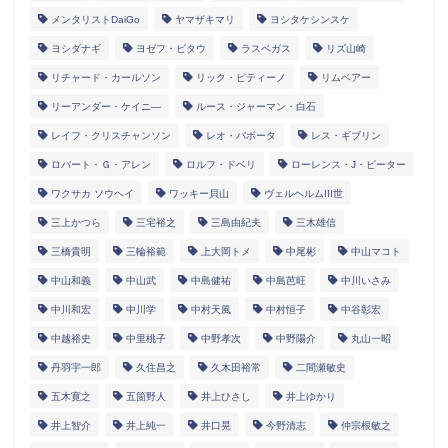
メンタリストDaiGo
ヤマザキマリ
ヨシタケシンスケ
ヨシダナギ
ヨゼフ・ピタウ
ラスベガス
リズ山崎
リチャード・カールソン
リック・ピティーノ
リムベアー
リーアンダー・ケイニ―
ルース・ジャーマン・白石
レイフ・クリスチャンソン
レオ・バボータ
レス・ギブリン
ロバート・Ｇ・アレン
ロルフ・ドベリ
ローレンス・J・ピーター
ワクサカ ソウヘイ
ワッキー貝山
ヴェルヘルムIII世
三上かつら
三宅裕之
三島由紀夫
三木雄信
三橋貴明
三輪裕範
上大岡トメ
中尾彬
中山マコト
中山和義
中山武
中島健祐
中島芭旺
中川いさみ
中川和宏
中川学
中村天風
中村恒子
中谷彰宏
中越裕史
中里桃子
中野孝次
中野陽介
丸山一昭
丹羽宇一郎
久住昌之
久木田裕常
二間瀬敏史
五木寛之
五箇野人
井上ひさし
井上ゆかり
井上智介
井上純一
井口晃
今野清志
仲宗根敏之