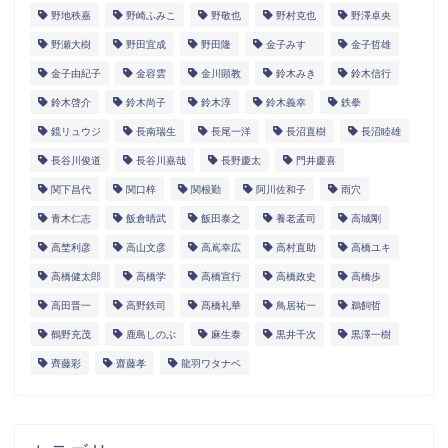
野地秩嘉
野崎ふみこ
野敬也
野村克也
野澤卓央
野瀬大樹
野田宜成
野田隆
金子みすゞ
金子哲雄
金子由紀子
金容雲
金川顕教
鈴木みき
鈴木信行
鈴木啓介
鈴木尚子
鈴木淳
鈴木義幸
鉄拳
鏡リュウジ
長南瑞生
長尾一洋
長沼直樹
長沼睦雄
長谷川俊道
長谷川嘉哉
長野慶太
門井慶喜
関下昌代
関口梓
関根勤
阿川佐和子
雨穴
青木仁志
飯倉晴武
飯田泰之
養老孟司
高城剛
高埜利彦
高山文彦
高嶌幸広
高村直助
高橋ユキ
高橋健太郎
高橋学
高橋宣行
高橋政史
高橋歩
高田晋一
高野鉄司
髙橋礼華
鳥居祐一
鵜飼哲
鶴野充茂
鹿島しのぶ
麻生泰
黒井千次
黒澤一樹
齊藤彩
齋藤孝
龍羽ワタナベ