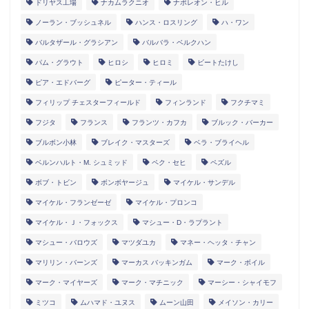
ドリヤス工場
ナカムラクニオ
ナポレオン・ヒル
ノーラン・ブッシュネル
ハンス・ロスリング
ハ・ワン
バルタザール・グラシアン
バルバラ・ベルクハン
パム・グラウト
ヒロシ
ヒロミ
ビートたけし
ピア・エドバーグ
ピーター・ティール
フィリップ チェスターフィールド
フィンランド
フクチマミ
フジタ
フランス
フランツ・カフカ
ブルック・バーカー
ブルボン小林
ブレイク・マスターズ
ベラ・ブライヘル
ベルンハルト・M. シュミッド
ペク・セヒ
ペズル
ボブ・トビン
ボンボヤージュ
マイケル・サンデル
マイケル・フランゼーゼ
マイケル・プロンコ
マイケル・Ｊ・フォックス
マシュー・D・ラプラント
マシュー・バロウズ
マツダユカ
マネー・ヘッタ・チャン
マリリン・バーンズ
マーカス バッキンガム
マーク・ボイル
マーク・マイヤーズ
マーク・マチニック
マーシー・シャイモフ
ミツコ
ムハマド・ユヌス
ムーン山田
メイソン・カリー