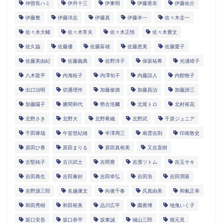
仲曽良ハミ
伊丹十三
伊東明
伊藤亜衣
伊藤佑介
伊藤整
伊藤洋志
伊藤真
伊藤羊一
佐々木圭一
佐々木大輔
佐々木常夫
佐々木正悟
佐々木豊文
佐久協
佐藤優
佐藤富雄
佐藤恵美
佐藤愛子
佐藤美由紀
佐藤義典
佐野洋子
保坂祐希
光浦靖子
八木龍平
内海桂子
内澤旬子
内藤誼人
内館牧子
出口治明
切通理作
加藤俊徳
加藤昌治
加藤諦三
加藤陽子
勝間和代
勢古浩爾
北尾トロ
北村裕花
北野さき
北野大
北野希織
北野武
千原ジュニア
千田琢哉
午堂登紀雄
半澤周三
南雲吉則
印南敦史
原田ひ香
原田まりる
原田真裕美
又吉直樹
古堅純子
古川武士
吉岡豊
吉濱ツトム
吉玉サキ
吉田典生
吉田兼好
吉田幸弘
吉田浩
吉田潤喜
吉野源三郎
名越康文
向後千春
呉真由美
和氣正幸
和田秀樹
和田裕美
品川広平
園善博
地曳いく子
坂口安吾
坂口恭平
坂東誠
城山三郎
堀元見