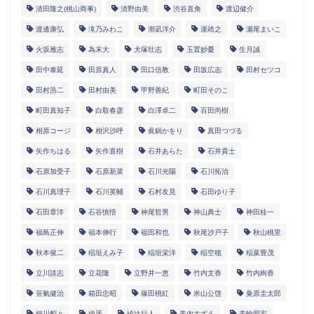
清田隆之(桃山商事)
清野由美
渋谷直角
渡辺健介
渡邊康弘
滝乃みわこ
潮凪洋介
瀧靖之
瀬尾まいこ
火坂雅志
為末大
犬塚壮志
玉置妙憂
生月誠
田中泰延
田原真人
田口信教
田坂広志
田村セツコ
田村浩二
田村由美
甲野善紀
町田そのこ
町田真知子
白取春彦
白澤卓二
百田尚樹
相原コージ
相沢沙呼
眞鍋かをり
真田つづる
矢作ちはる
矢作直樹
石井あらた
石井貴士
石原加受子
石原新菜
石川光陽
石川拓治
石川真理子
石川英輔
石村友見
石田ゆり子
石田章洋
石谷慎悟
神尾哲男
神山典士
神田桂一
福島正伸
福本伸行
福田和也
秋尾沙戸子
秋山桃里
秋本俊二
稲垣えみ子
稲垣栄洋
稲空穂
稲葉豊茂
立川談志
立花隆
立野井一恵
竹内文香
竹内絢香
笹氣健治
箱田忠昭
篠田桃紅
米山公啓
粂原圭太郎
細川貂々
絶牙
綾辻行人
美内すずえ
美輪明宏