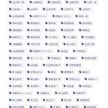
山口裕一郎
山崎将志
山崎武也
山崎洋実
山嵜一也
山本兼一
山本尚
山本幸美
山本甲士
山本良一
山本鈴美香
山田ズーニー
岡崎かつひろ
岡本一志
岡本太郎
岡本敏子
岡本裕
岡田朝雄
岩中祥史
岩崎夏海
岩本武範
岩淵匡
岩男忠幸
島崎信
島田洋七
島田紳助
川上和人
川上徹也
川北義則
川嶋隆義
川本三郎
川村元気
影山明仁
志多三郎
志茂田景樹
情景師アラーキー
成毛眞
戸田智弘
房野史典
所ジョージ
手塚治虫
指南役
新渡戸稲造
新田祥子
日垣隆
日比野佐和子
日野原重明
早川義夫
旺季志ずか
星渉
星野陽子
春明力
景山民夫
晴山陽一
曽根原久司
月野るな(
木暮太一
木村秋則
木村耕一
本多信一
本田健
本田直之
本要約チャンネル
本郷和人
杉山頴男
杉田淳子
村上春樹
村上龍
村山太一
村山斉
村瀬幸浩
村田沙耶香
東村アキコ
松原始
松原照子
松岡修造