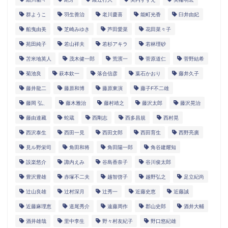
群ようこ
羽生善治
老川慶喜
能町光香
臼井由妃
船曳由美
芝崎みゆき
芦田愛菜
花田菜々子
苑田純子
若山祥夫
若杉アキラ
若林理砂
苫米地英人
茂木健一郎
荒濱一
菅原道仁
菅野結希
菊池良
萩本欽一
落合信彦
葉石かおり
藤井久子
藤井龍二
藤原和博
藤原東演
藤子F不二雄
藤岡 弘、
藤木雅治
藤村靖之
藤沢太郎
藤沢晃治
藤由達藏
蛇蔵
西剛志
西多昌規
西村晃
西沢泰生
西田一見
西田文郎
西田育生
西野亮廣
見ル野栄司
角田和将
角田陽一郎
角谷建耀知
設楽悠介
諏内えみ
谷島香奈子
谷川俊太郎
豊沢豊雄
赤塚不二夫
越智啓子
越野弘之
足立紀尚
辻山良雄
辻村深月
辻秀一
近藤史恵
近藤誠
近藤麻理恵
道尾秀介
遠藤周作
郡山史郎
酒井大輔
酒井雄哉
里中李生
野々村友紀子
野口悠紀雄