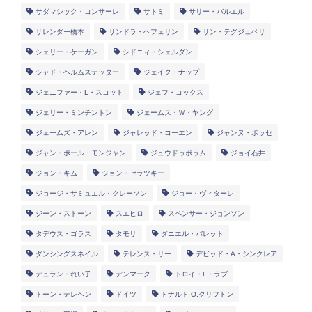
サダマシック・コンサーレ
サトミ
サリー・バルエル
サレンダー橋本
サンドラ・ヘフェリン
サン・テグジュペリ
シェリー・ケーガン
シドニィ・シェルダン
シャド・ヘルムステッター
ジェイク・ナップ
ジェニファー・L・スコット
ジェフ・コックス
ジェリー・ミンチントン
ジェームス・Ｗ・ヤング
ジェームズ・アレン
ジャレッド・コーエン
ジャンヌ・ボッセ
ジャン・ポール・モンジャン
ジュウドゥポゥム
ジョイ石井
ジョン・キム
ジョン・ゼラツキー
ジョージ・サミュエル・クレーソン
ジョー・ヴィターレ
ジーン・ストーン
スエヒロ
スペンサー・ジョンソン
タデウス・ゴラス
タモリ
ダニエル・バレット
ダンシングスネイル
テレンス・リー
デビッド・A・シンクレア
デュラン・れい子
デンマーク
トロイ・L・ラブ
トーン・テレヘン
ドイツ
ドナルド O.クリフトン