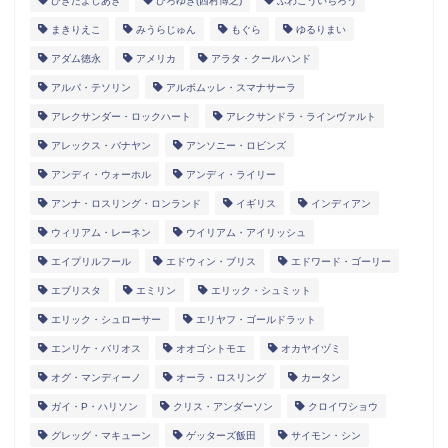
ひきたよしあき
ひろゆき(西村博之)
ふわこういちろう
まきりえこ
みうらじゅん
もぐら
ゆるりまい
アダム徳永
アメリカ
アラタ・クールハンド
アルパ・テソリン
アルボムッレ・スマナサーラ
アレクサンダー・ロックハート
アレクサンドラ・ラインヴァルト
アレックス・バナヤン
アンソニー・ロビンズ
アンディ・ウォーホル
アンディ・ライリー
アンナ・ロスリング・ロンランド
イギリス
インディアン
ウィリアム・レーネン
ウイリアム・アイリッシュ
エイプリルフール
エドウィン・ブリス
エドワード・ゴーリー
エブリスタ
エミリン
エリック・シュミット
エリック・シュローサー
エリヤフ・ゴールドラット
エンリケ・バリオス
オオゴシトモエ
オカヤイヅミ
オグ・マンディーノ
オーラ・ロスリング
カータン
ガイ・P・ハリソン
クリス・アンダーソン
クロイワショウ
グレッグ・マキューン
ゲッターズ飯田
サイモン・シン