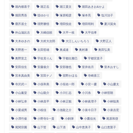
堀内都喜子
堀正岳
堀江貴文
堀田あきお&かよ
堀田秀吾
堤ゆかり
塚原昭彦
塚本亮
塩川治子
塵芥居士
境野勝悟
増田悦佐
増田明利
夏川賀央
外山滋比古
大嶋信頼
大平一枝
大平信孝
大木ゆきの
大村大次郎
大江しんいちろう
大野正人
天野恵一
太田哲雄
奥成達
奥村康
奥田弘美
奥野宣之
宇佐見りん
宇都出雅巳
宇都宮直子
安田佳生
安藤俊介
安部徹也
室井佑月
室木おすし
宮本真由美
宮田ナノ
宿野かほる
寺崎喜三
寺沢武一
小俣和美
小垣佑一郎
小宮一慶
小山慶太
小山薫堂
小山龍介
小川仁志
小川糸
小林哲朗
小林弘幸
小林昌平
小林正観
小林眞理子
小林聡美
小栗成男
小椋佳
小池龍之介
小泉今日子
小泉吉宏
小澤竹俊
小野寺S一貴
小飼弾
小鷹信光
尾原和啓
尾関宗園
山下哲
山下清
山中恵美子
山口恵梨子