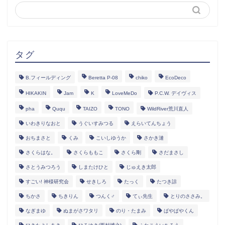
タグ
B.フィールディング
Beretta P-08
chiko
EcoDeco
HIKAKIN
Jam
K
LoveMeDo
P.C.W. デイヴィス
pha
Ququ
TAIZO
TONO
WildRiver荒川直人
いわきりなおと
うぐいすみつる
えらいてんちょう
おちまさと
くみ
こいしゆうか
さかき漣
さくらはな。
さくらももこ
さくら剛
さだまさし
さとうみつろう
しまたけひと
じゅえき太郎
すごい! 神様研究会
せきしろ
たっく
たつき諒
ちかさ
ちきりん
つんく♂
てぃ先生
とりのささみ。
なぎまゆ
ぬまがさワタリ
のり・たまみ
ぱやぱやくん