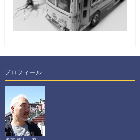
プロフィール
名前:碓井 努