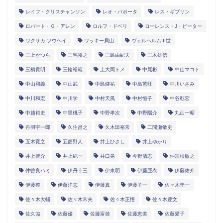
レイフ・クリスチャンソン
レオ・バボータ
レス・ギブリン
ロバート・Ｇ・アレン
ロルフ・ドベリ
ローレンス・J・ピーター
ワクサカ ソウヘイ
ワッキー貝山
ヴェルヘルムIII世
三上かつら
三宅裕之
三島由紀夫
三木雄信
三橋貴明
三輪裕範
上大岡トメ
中尾彬
中山マコト
中山和義
中山武
中島健祐
中島芭旺
中川いさみ
中川和宏
中川学
中村天風
中村恒子
中谷彰宏
中越裕史
中里桃子
中野孝次
中野陽介
丸山一昭
丹羽宇一郎
久住昌之
久木田裕常
二間瀬敏史
五木寛之
五箇野人
井上ひさし
井上ゆかり
井上智介
井上純一
井口晃
今野清志
仲宗根敏之
仲曽良ハミ
伊丹十三
伊東明
伊藤亜衣
伊藤佑介
伊藤整
伊藤洋志
伊藤真
伊藤羊一
佐々木圭一
佐々木大輔
佐々木常夫
佐々木正悟
佐々木豊文
佐久協
佐藤優
佐藤富雄
佐藤恵美
佐藤愛子