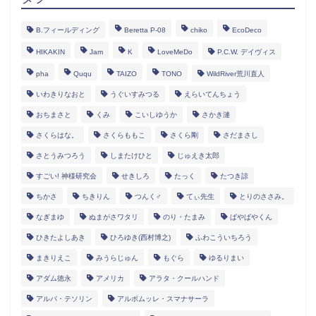
B.フィールディング
Beretta P-08
chiko
EcoDeco
HIKAKIN
Jam
K
LoveMeDo
P.C.W. デイヴィス
pha
Ququ
TAIZO
TONO
WildRiver荒川直人
いわきりなおと
うぐいすみつる
えらいてんちょう
おちまさと
くみ
こいしゆうか
さかき漣
さくらはな。
さくらももこ
さくら剛
さだまさし
さとうみつろう
しまたけひと
じゅえき太郎
すごい! 神様研究会
せきしろ
たっく
たつき諒
ちかさ
ちきりん
つんく♂
てぃ先生
とりのささみ。
なぎまゆ
ぬまがさワタリ
のり・たまみ
ぱやぱやくん
ひきたよしあき
ひろゆき(西村博之)
ふわこういちろう
まきりえこ
みうらじゅん
もぐら
ゆるりまい
アダム徳永
アメリカ
アラタ・クールハンド
アルパ・テソリン
アルボムッレ・スマナサーラ