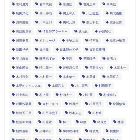
岩崎夏海
岩本武範
岩淵匡
岩男忠幸
島崎信
島田洋七
島田紳助
川上和人
川上徹也
川北義則
川嶋隆義
川本三郎
川村元気
影山明仁
志多三郎
志茂田景樹
情景師アラーキー
成毛眞
戸田智弘
房野史典
所ジョージ
手塚治虫
指南役
新渡戸稲造
新田祥子
日垣隆
日比野佐和子
日野原重明
早川義夫
旺季志ずか
星渉
星野陽子
春明力
景山民夫
晴山陽一
曽根原久司
月野るな(
木暮太一
木村秋則
木村耕一
本多信一
本田健
本田直之
本要約チャンネル
本郷和人
杉山頴男
杉田淳子
村上春樹
村上龍
村山太一
村山斉
村瀬幸浩
村田沙耶香
東村アキコ
松原始
松原照子
松岡修造
松崎五三男
松平洋史子
松本人志
松村卓
松浦弥太郎
松重豊
林一
林修
林成之
林望
枡野俊明
架神恭介
柳田理科雄
桂歌丸
桐生操