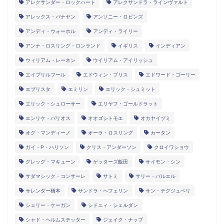
アレクサンダー・ロックハート
アレクサンドラ・ラインヴァルト
アレックス・バナヤン
アンソニー・ロビンズ
アンディ・ウォーホル
アンディ・ライリー
アンナ・ロスリング・ロンランド
イギリス
インディアン
ウィリアム・レーネン
ウイリアム・アイリッシュ
エイプリルフール
エドウィン・ブリス
エドワード・ゴーリー
エブリスタ
エミリン
エリック・シュミット
エリック・シュローサー
エリヤフ・ゴールドラット
エンリケ・バリオス
オオゴシトモエ
オカヤイヅミ
オグ・マンディーノ
オーラ・ロスリング
カータン
ガイ・P・ハリソン
クリス・アンダーソン
クロイワショウ
グレッグ・マキューン
ゲッターズ飯田
サイモン・シン
サダマシック・コンサーレ
サトミ
サリー・バルエル
サレンダー橋本
サンドラ・ヘフェリン
サン・テグジュペリ
シェリー・ケーガン
シドニィ・シェルダン
シャド・ヘルムステッター
ジェイク・ナップ