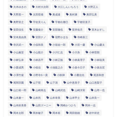
大木ゆきの
大村大次郎
大江しんいちろう
大野正人
天野恵一
太田哲雄
奥成達
奥村康
奥田弘美
奥野宣之
宇佐見りん
宇都出雅巳
宇都宮直子
安田佳生
安藤俊介
安部徹也
室井佑月
室木おすし
宮本真由美
宮田ナノ
宿野かほる
寺崎喜三
寺沢武一
小俣和美
小垣佑一郎
小宮一慶
小山慶太
小山薫堂
小山龍介
小川仁志
小川糸
小林哲朗
小林弘幸
小林昌平
小林正観
小林眞理子
小林聡美
小栗成男
小椋佳
小池龍之介
小泉今日子
小泉吉宏
小澤竹俊
小野寺S一貴
小飼弾
小鷹信光
尾原和啓
尾関宗園
山下哲
山下清
山中恵美子
山口恵梨子
山口裕一郎
山崎将志
山崎武也
山崎洋実
山嵜一也
山本兼一
山本尚
山本幸美
山本甲士
山本良一
山本鈴美香
山田ズーニー
岡崎かつひろ
岡本一志
岡本太郎
岡本敏子
岡本裕
岡田朝雄
岩中祥史