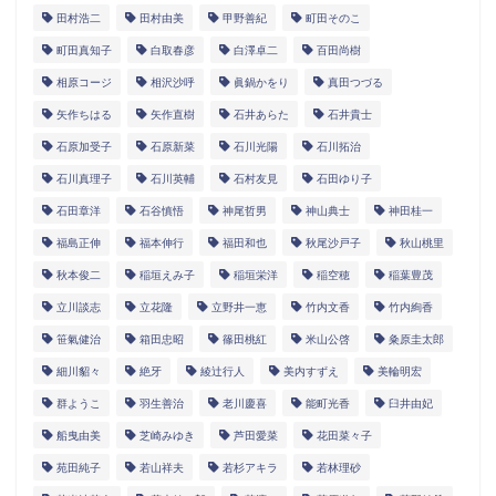
田村浩二
田村由美
甲野善紀
町田そのこ
町田真知子
白取春彦
白澤卓二
百田尚樹
相原コージ
相沢沙呼
眞鍋かをり
真田つづる
矢作ちはる
矢作直樹
石井あらた
石井貴士
石原加受子
石原新菜
石川光陽
石川拓治
石川真理子
石川英輔
石村友見
石田ゆり子
石田章洋
石谷慎悟
神尾哲男
神山典士
神田桂一
福島正伸
福本伸行
福田和也
秋尾沙戸子
秋山桃里
秋本俊二
稲垣えみ子
稲垣栄洋
稲空穂
稲葉豊茂
立川談志
立花隆
立野井一恵
竹内文香
竹内絢香
笹氣健治
箱田忠昭
篠田桃紅
米山公啓
粂原圭太郎
細川貂々
絶牙
綾辻行人
美内すずえ
美輪明宏
群ようこ
羽生善治
老川慶喜
能町光香
臼井由妃
船曳由美
芝崎みゆき
芦田愛菜
花田菜々子
苑田純子
若山祥夫
若杉アキラ
若林理砂