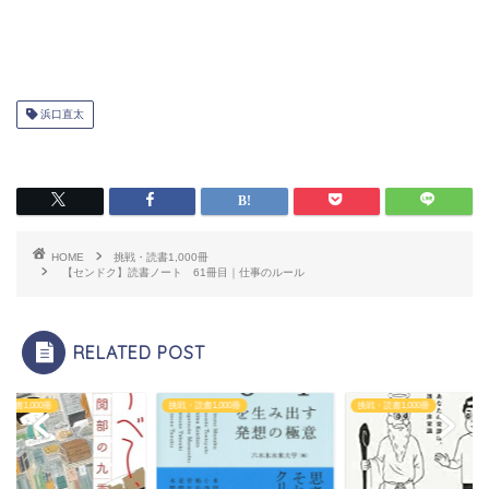
浜口直太
HOME
挑戦・読書1,000冊
【センドク】読書ノート 61冊目｜仕事のルール
RELATED POST
読書1,000冊
挑戦・読書1,000冊
挑戦・読書1,000冊