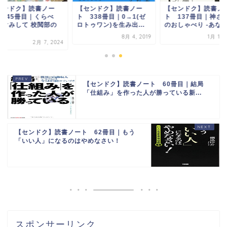
センドク】読書ノー
【センドク】読書ノー
【センドク】読書ノ
 645冊目｜くらべ
ト 338冊目｜0→1(ゼ
ト 137冊目｜神さ
、けみして 校閲部の
ロトゥワン)を生み出...
のおしゃべり -あなた.
.
8月 4, 2019
1月 15,
2月 7, 2024
【センドク】読書ノート 60冊目｜結局
「仕組み」を作った人が勝っている新...
【センドク】読書ノート 62冊目｜もう
「いい人」になるのはやめなさい！
スポンサーリンク