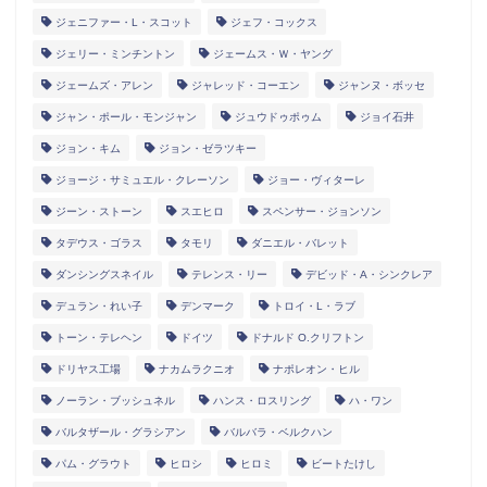
ジェニファー・L・スコット
ジェフ・コックス
ジェリー・ミンチントン
ジェームス・Ｗ・ヤング
ジェームズ・アレン
ジャレッド・コーエン
ジャンヌ・ボッセ
ジャン・ポール・モンジャン
ジュウドゥポゥム
ジョイ石井
ジョン・キム
ジョン・ゼラツキー
ジョージ・サミュエル・クレーソン
ジョー・ヴィターレ
ジーン・ストーン
スエヒロ
スペンサー・ジョンソン
タデウス・ゴラス
タモリ
ダニエル・バレット
ダンシングスネイル
テレンス・リー
デビッド・A・シンクレア
デュラン・れい子
デンマーク
トロイ・L・ラブ
トーン・テレヘン
ドイツ
ドナルド O.クリフトン
ドリヤス工場
ナカムラクニオ
ナポレオン・ヒル
ノーラン・ブッシュネル
ハンス・ロスリング
ハ・ワン
バルタザール・グラシアン
バルバラ・ベルクハン
パム・グラウト
ヒロシ
ヒロミ
ビートたけし