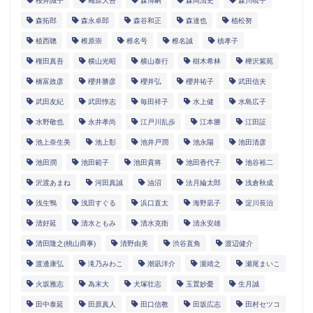
桜井識子
梅原大吾
森博嗣
森岡清史
森川暁子
森拓郎
森永卓郎
森谷和正
森達也
植松努
植西聰
椎原崇
椎名号
椎名誠
槙孝子
権田真吾
横山光昭
横山泰行
樹木希林
樺沢紫苑
橋富政彦
櫻井勝彦
櫻井弘
櫻井祐子
武田信夫
武田友紀
武田惇志
毎田祥子
水上健
水島広子
水野敬也
永井孝尚
江戸川乱歩
江本勝
江田証
池上奈生美
池上彰
池井戸潤
池永陽
池田清彦
池田潤
池田範子
池田貴将
池田香代子
池谷裕二
沢渡あまね
河田真誠
油沼
法月綸太郎
浅倉秋成
浅生鴨
浅田すぐる
浜口直太
海野凪子
淀川長治
清好延
清水ともみ
清水克衛
清永安雄
清田隆之(桃山商事)
清野由美
渋谷直角
渡辺健介
渡邊康弘
滝乃みわこ
潮凪洋介
瀧靖之
瀬尾まいこ
火坂雅志
為末大
犬塚壮志
玉置妙憂
生月誠
田中泰延
田原真人
田口信教
田坂広志
田村セツコ