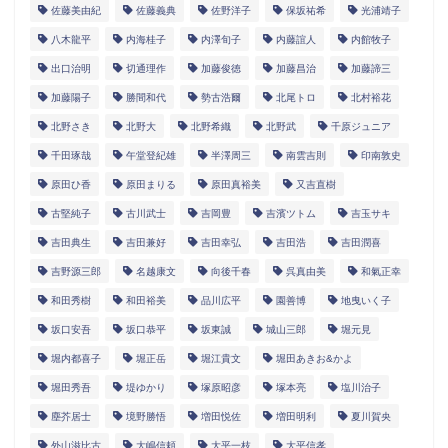
佐藤美由紀
佐藤義典
佐野洋子
保坂祐希
光浦靖子
八木龍平
内海桂子
内澤旬子
内藤誼人
内館牧子
出口治明
切通理作
加藤俊徳
加藤昌治
加藤諦三
加藤陽子
勝間和代
勢古浩爾
北尾トロ
北村裕花
北野さき
北野大
北野希織
北野武
千原ジュニア
千田琢哉
午堂登紀雄
半澤周三
南雲吉則
印南敦史
原田ひ香
原田まりる
原田真裕美
又吉直樹
古堅純子
古川武士
吉岡豊
吉濱ツトム
吉玉サキ
吉田典生
吉田兼好
吉田幸弘
吉田浩
吉田潤喜
吉野源三郎
名越康文
向後千春
呉真由美
和氣正幸
和田秀樹
和田裕美
品川広平
園善博
地曳いく子
坂口安吾
坂口恭平
坂東誠
城山三郎
堀元見
堀内都喜子
堀正岳
堀江貴文
堀田あきお&かよ
堀田秀吾
堤ゆかり
塚原昭彦
塚本亮
塩川治子
塵芥居士
境野勝悟
増田悦佐
増田明利
夏川賀央
外山滋比古
大嶋信頼
大平一枝
大平信孝