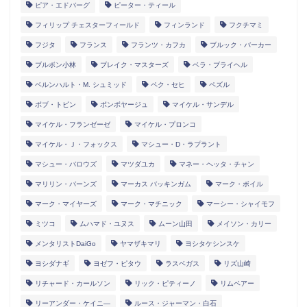
ピア・エドバーグ
ピーター・ティール
フィリップ チェスターフィールド
フィンランド
フクチマミ
フジタ
フランス
フランツ・カフカ
ブルック・バーカー
ブルボン小林
ブレイク・マスターズ
ベラ・ブライヘル
ベルンハルト・M. シュミッド
ペク・セヒ
ペズル
ボブ・トビン
ボンボヤージュ
マイケル・サンデル
マイケル・フランゼーゼ
マイケル・プロンコ
マイケル・Ｊ・フォックス
マシュー・D・ラプラント
マシュー・バロウズ
マツダユカ
マネー・ヘッタ・チャン
マリリン・バーンズ
マーカス バッキンガム
マーク・ボイル
マーク・マイヤーズ
マーク・マチニック
マーシー・シャイモフ
ミツコ
ムハマド・ユヌス
ムーン山田
メイソン・カリー
メンタリストDaiGo
ヤマザキマリ
ヨシタケシンスケ
ヨシダナギ
ヨゼフ・ピタウ
ラスベガス
リズ山崎
リチャード・カールソン
リック・ピティーノ
リムベアー
リーアンダー・ケイニ―
ルース・ジャーマン・白石