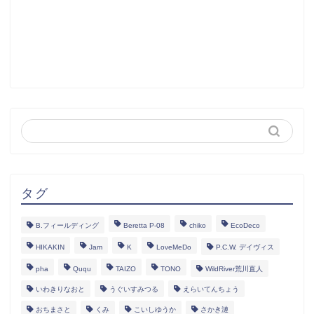
タグ
B.フィールディング
Beretta P-08
chiko
EcoDeco
HIKAKIN
Jam
K
LoveMeDo
P.C.W. デイヴィス
pha
Ququ
TAIZO
TONO
WildRiver荒川直人
いわきりなおと
うぐいすみつる
えらいてんちょう
おちまさと
くみ
こいしゆうか
さかき漣