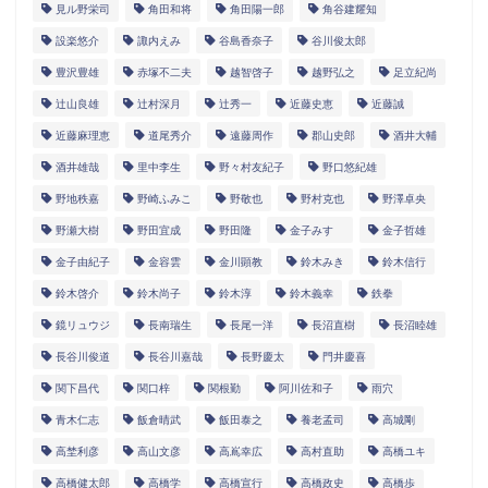
見ル野栄司
角田和将
角田陽一郎
角谷建耀知
設楽悠介
諏内えみ
谷島香奈子
谷川俊太郎
豊沢豊雄
赤塚不二夫
越智啓子
越野弘之
足立紀尚
辻山良雄
辻村深月
辻秀一
近藤史恵
近藤誠
近藤麻理恵
道尾秀介
遠藤周作
郡山史郎
酒井大輔
酒井雄哉
里中李生
野々村友紀子
野口悠紀雄
野地秩嘉
野崎ふみこ
野敬也
野村克也
野澤卓央
野瀬大樹
野田宜成
野田隆
金子みすゞ
金子哲雄
金子由紀子
金容雲
金川顕教
鈴木みき
鈴木信行
鈴木啓介
鈴木尚子
鈴木淳
鈴木義幸
鉄拳
鏡リュウジ
長南瑞生
長尾一洋
長沼直樹
長沼睦雄
長谷川俊道
長谷川嘉哉
長野慶太
門井慶喜
関下昌代
関口梓
関根勤
阿川佐和子
雨穴
青木仁志
飯倉晴武
飯田泰之
養老孟司
高城剛
高埜利彦
高山文彦
高嶌幸広
高村直助
高橋ユキ
高橋健太郎
高橋学
高橋宣行
高橋政史
高橋歩