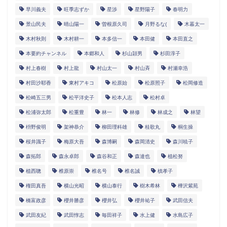
早川義夫
旺季志ずか
星渉
星野陽子
春明力
景山民夫
晴山陽一
曽根原久司
月野るな(
木暮太一
木村秋則
木村耕一
本多信一
本田健
本田直之
本要約チャンネル
本郷和人
杉山頴男
杉田淳子
村上春樹
村上龍
村山太一
村山斉
村瀬幸浩
村田沙耶香
東村アキコ
松原始
松原照子
松岡修造
松崎五三男
松平洋史子
松本人志
松村卓
松浦弥太郎
松重豊
林一
林修
林成之
林望
枡野俊明
架神恭介
柳田理科雄
桂歌丸
桐生操
桜井識子
梅原大吾
森博嗣
森岡清史
森川暁子
森拓郎
森永卓郎
森谷和正
森達也
植松努
植西聰
椎原崇
椎名号
椎名誠
槙孝子
権田真吾
横山光昭
横山泰行
樹木希林
樺沢紫苑
橋富政彦
櫻井勝彦
櫻井弘
櫻井祐子
武田信夫
武田友紀
武田惇志
毎田祥子
水上健
水島広子