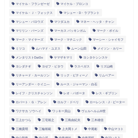
マイケル・フランゼーゼ
マイケル・プロンコ
マイケル・Ｊ・フォックス
マシュー・D・ラプラント
マシュー・バロウズ
マツダユカ
マネー・ヘッタ・チャン
マリリン・バーンズ
マーカス バッキンガム
マーク・ボイル
マーク・マイヤーズ
マーク・マチニック
マーシー・シャイモフ
ミツコ
ムハマド・ユヌス
ムーン山田
メイソン・カリー
メンタリストDaiGo
ヤマザキマリ
ヨシタケシンスケ
ヨシダナギ
ヨゼフ・ピタウ
ラスベガス
リズ山崎
リチャード・カールソン
リック・ピティーノ
リムベアー
リーアンダー・ケイニ―
ルース・ジャーマン・白石
レイフ・クリスチャンソン
レオ・バボータ
レス・ギブリン
ロバート・Ｇ・アレン
ロルフ・ドベリ
ローレンス・J・ピーター
ワクサカ ソウヘイ
ワッキー貝山
ヴェルヘルムIII世
三上かつら
三宅裕之
三島由紀夫
三木雄信
三橋貴明
三輪裕範
上大岡トメ
中尾彬
中山マコト
中山和義
中山武
中島健祐
中島芭旺
中川いさみ