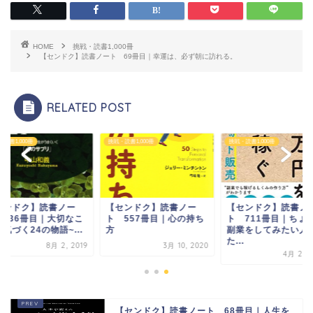
HOME
挑戦・読書1,000冊
【センドク】読書ノート 69冊目｜幸運は、必ず朝に訪れる。
RELATED POST
読書1,000冊
挑戦・読書1,000冊
挑戦・読書1,000冊
センドク】読書ノー
【センドク】読書ノー
【センドク】読書ノ
 336冊目｜大切なこ
ト 557冊目｜心の持ち
ト 711冊目｜ちょ
気づく24の物語~...
方
副業をしてみたい人
た...
8月 2, 2019
3月 10, 2020
4月 21, 
【センドク】読書ノート 68冊目｜人生を