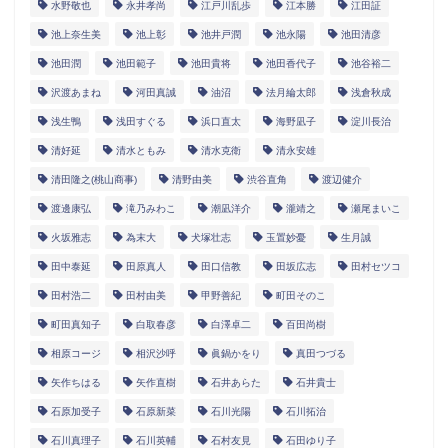
水野敬也
永井孝尚
江戸川乱歩
江本勝
江田証
池上奈生美
池上彰
池井戸潤
池永陽
池田清彦
池田潤
池田範子
池田貴将
池田香代子
池谷裕二
沢渡あまね
河田真誠
油沼
法月綸太郎
浅倉秋成
浅生鴨
浅田すぐる
浜口直太
海野凪子
淀川長治
清好延
清水ともみ
清水克衛
清永安雄
清田隆之(桃山商事)
清野由美
渋谷直角
渡辺健介
渡邊康弘
滝乃みわこ
潮凪洋介
瀧靖之
瀬尾まいこ
火坂雅志
為末大
犬塚壮志
玉置妙憂
生月誠
田中泰延
田原真人
田口信教
田坂広志
田村セツコ
田村浩二
田村由美
甲野善紀
町田そのこ
町田真知子
白取春彦
白澤卓二
百田尚樹
相原コージ
相沢沙呼
眞鍋かをり
真田つづる
矢作ちはる
矢作直樹
石井あらた
石井貴士
石原加受子
石原新菜
石川光陽
石川拓治
石川真理子
石川英輔
石村友見
石田ゆり子