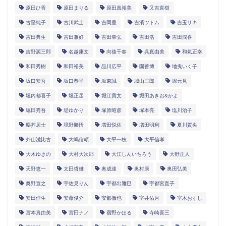
原田ひ香
原田まりる
原田真裕美
又吉直樹
古堅純子
古川武士
吉岡豊
吉濱ツトム
吉玉サキ
吉田典生
吉田兼好
吉田幸弘
吉田浩
吉田潤喜
吉野源三郎
名越康文
向後千春
呉真由美
和氣正幸
和田秀樹
和田裕美
品川広平
園善博
地曳いく子
坂口安吾
坂口恭平
坂東誠
城山三郎
堀元見
堀内都喜子
堀正岳
堀江貴文
堀田あきお&かよ
堀田秀吾
堤ゆかり
塚原昭彦
塚本亮
塩川治子
塵芥居士
境野勝悟
増田悦佐
増田明利
夏川賀央
外山滋比古
大嶋信頼
大平一枝
大平信孝
大木ゆきの
大村大次郎
大江しんいちろう
大野正人
天野恵一
太田哲雄
奥成達
奥村康
奥田弘美
奥野宣之
宇佐見りん
宇都出雅巳
宇都宮直子
安田佳生
安藤俊介
安部徹也
室井佑月
室木おすし
宮本真由美
宮田ナノ
宿野かほる
寺崎喜三