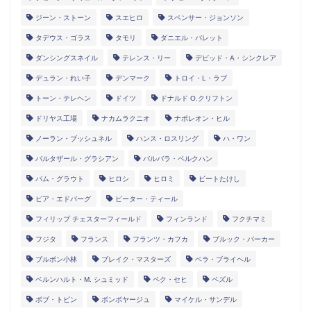
ジーン・ストーン
スエヒロ
スペンサー・ジョンソン
タデウス・ゴラス
タモリ
ダニエル・バレット
ダンシングスネイル
テレンス・リー
デビッド・A・シンクレア
デュラン・れい子
デンマーク
トロイ・L・ラブ
トーン・テレヘン
ドイツ
ドナルド O.クリフトン
ドリヤス工場
ナカムラクニオ
ナポレオン・ヒル
ノーラン・ブッシュネル
ハンス・ロスリング
ハ・ワン
バルタザール・グラシアン
バルバラ・ベルクハン
パム・グラウト
ヒロシ
ヒロミ
ビートたけし
ピア・エドバーグ
ピーター・ティール
フィリップ チェスターフィールド
フィンランド
フクチマミ
フジタ
フランス
フランツ・カフカ
ブルック・バーカー
ブルボン小林
ブレイク・マスターズ
ベラ・ブライヘル
ベルンハルト・M. シュミッド
ペク・セヒ
ペズル
ボブ・トビン
ボンボヤージュ
マイケル・サンデル