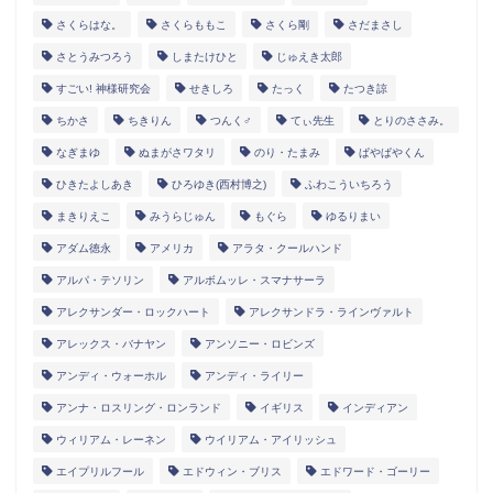
さくらはな。
さくらももこ
さくら剛
さだまさし
さとうみつろう
しまたけひと
じゅえき太郎
すごい! 神様研究会
せきしろ
たっく
たつき諒
ちかさ
ちきりん
つんく♂
てぃ先生
とりのささみ。
なぎまゆ
ぬまがさワタリ
のり・たまみ
ぱやぱやくん
ひきたよしあき
ひろゆき(西村博之)
ふわこういちろう
まきりえこ
みうらじゅん
もぐら
ゆるりまい
アダム徳永
アメリカ
アラタ・クールハンド
アルパ・テソリン
アルボムッレ・スマナサーラ
アレクサンダー・ロックハート
アレクサンドラ・ラインヴァルト
アレックス・バナヤン
アンソニー・ロビンズ
アンディ・ウォーホル
アンディ・ライリー
アンナ・ロスリング・ロンランド
イギリス
インディアン
ウィリアム・レーネン
ウイリアム・アイリッシュ
エイプリルフール
エドウィン・ブリス
エドワード・ゴーリー