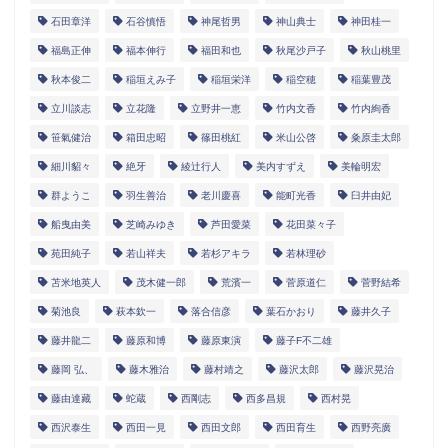
石田章洋
石谷慎悟
神尾哲男
神山典士
神田桂一
福島正伸
福本伸行
福田和也
秋尾沙戸子
秋山桃里
秋本俊二
稲垣えみ子
稲垣栄洋
稲空穂
稲葉豊茂
立川談志
立花隆
立野井一恵
竹内文香
竹内絢香
笹氣健治
箱田忠昭
篠田桃紅
米山公啓
粂原圭太郎
細川貂々
絶牙
綾辻行人
美内すずえ
美輪明宏
群ようこ
羽生善治
老川慶喜
能町光香
臼井由妃
船曳由美
芝崎みゆき
芦田愛菜
花田菜々子
苑田純子
若山祥夫
若杉アキラ
若林理砂
苫米地英人
茂木健一郎
荒濱一
菅原道仁
菅野結希
菊池良
萩本欽一
落合信彦
葉石かおり
藤井久子
藤井龍二
藤原和博
藤原東演
藤子F不二雄
藤岡 弘、
藤木雅治
藤村靖之
藤沢太郎
藤沢晃治
藤由達藏
蛇蔵
西剛志
西多昌規
西村晃
西沢泰生
西田一見
西田文郎
西田育生
西野亮廣