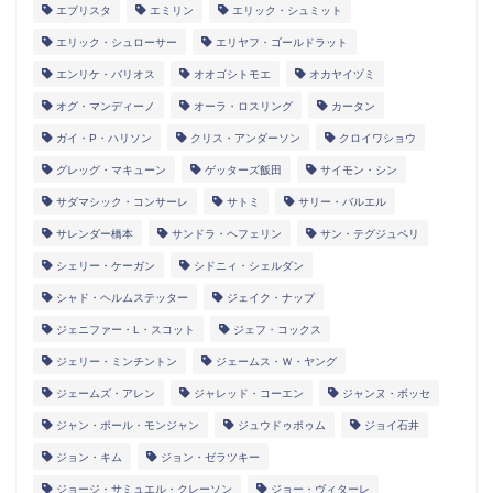
エブリスタ
エミリン
エリック・シュミット
エリック・シュローサー
エリヤフ・ゴールドラット
エンリケ・バリオス
オオゴシトモエ
オカヤイヅミ
オグ・マンディーノ
オーラ・ロスリング
カータン
ガイ・P・ハリソン
クリス・アンダーソン
クロイワショウ
グレッグ・マキューン
ゲッターズ飯田
サイモン・シン
サダマシック・コンサーレ
サトミ
サリー・バルエル
サレンダー橋本
サンドラ・ヘフェリン
サン・テグジュペリ
シェリー・ケーガン
シドニィ・シェルダン
シャド・ヘルムステッター
ジェイク・ナップ
ジェニファー・L・スコット
ジェフ・コックス
ジェリー・ミンチントン
ジェームス・Ｗ・ヤング
ジェームズ・アレン
ジャレッド・コーエン
ジャンヌ・ボッセ
ジャン・ポール・モンジャン
ジュウドゥポゥム
ジョイ石井
ジョン・キム
ジョン・ゼラツキー
ジョージ・サミュエル・クレーソン
ジョー・ヴィターレ