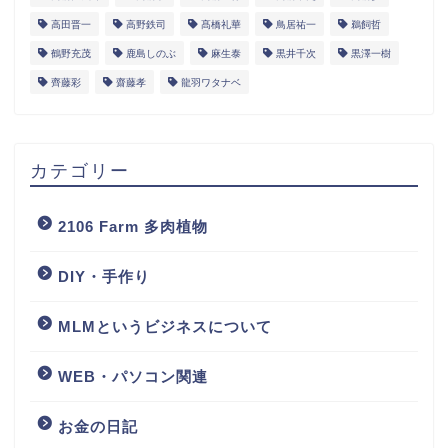
高田晋一
高野鉄司
髙橋礼華
鳥居祐一
鵜飼哲
鶴野充茂
鹿島しのぶ
麻生泰
黒井千次
黒澤一樹
齊藤彩
齋藤孝
龍羽ワタナベ
カテゴリー
2106 Farm 多肉植物
DIY・手作り
MLMというビジネスについて
WEB・パソコン関連
お金の日記