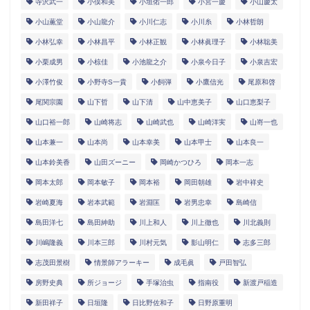
寺沢武一
小俣和美
小垣佑一郎
小宮一慶
小山慶太
小山薫堂
小山龍介
小川仁志
小川糸
小林哲朗
小林弘幸
小林昌平
小林正観
小林眞理子
小林聡美
小栗成男
小椋佳
小池龍之介
小泉今日子
小泉吉宏
小澤竹俊
小野寺S一貴
小飼弾
小鷹信光
尾原和啓
尾関宗園
山下哲
山下清
山中恵美子
山口恵梨子
山口裕一郎
山崎将志
山崎武也
山崎洋実
山嵜一也
山本兼一
山本尚
山本幸美
山本甲士
山本良一
山本鈴美香
山田ズーニー
岡崎かつひろ
岡本一志
岡本太郎
岡本敏子
岡本裕
岡田朝雄
岩中祥史
岩崎夏海
岩本武範
岩淵匡
岩男忠幸
島崎信
島田洋七
島田紳助
川上和人
川上徹也
川北義則
川嶋隆義
川本三郎
川村元気
影山明仁
志多三郎
志茂田景樹
情景師アラーキー
成毛眞
戸田智弘
房野史典
所ジョージ
手塚治虫
指南役
新渡戸稲造
新田祥子
日垣隆
日比野佐和子
日野原重明