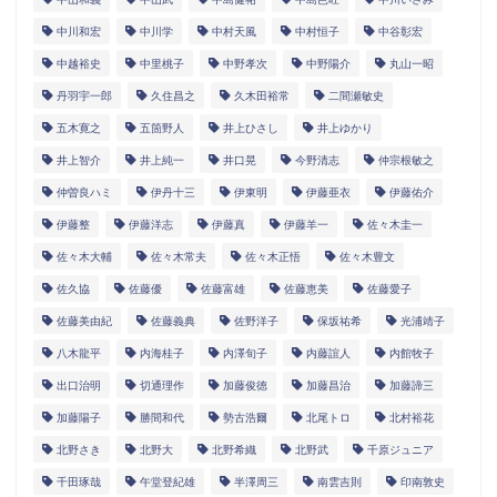
中川和宏
中川学
中村天風
中村恒子
中谷彰宏
中越裕史
中里桃子
中野孝次
中野陽介
丸山一昭
丹羽宇一郎
久住昌之
久木田裕常
二間瀬敏史
五木寛之
五箇野人
井上ひさし
井上ゆかり
井上智介
井上純一
井口晃
今野清志
仲宗根敏之
仲曽良ハミ
伊丹十三
伊東明
伊藤亜衣
伊藤佑介
伊藤整
伊藤洋志
伊藤真
伊藤羊一
佐々木圭一
佐々木大輔
佐々木常夫
佐々木正悟
佐々木豊文
佐久協
佐藤優
佐藤富雄
佐藤恵美
佐藤愛子
佐藤美由紀
佐藤義典
佐野洋子
保坂祐希
光浦靖子
八木龍平
内海桂子
内澤旬子
内藤誼人
内館牧子
出口治明
切通理作
加藤俊徳
加藤昌治
加藤諦三
加藤陽子
勝間和代
勢古浩爾
北尾トロ
北村裕花
北野さき
北野大
北野希織
北野武
千原ジュニア
千田琢哉
午堂登紀雄
半澤周三
南雲吉則
印南敦史