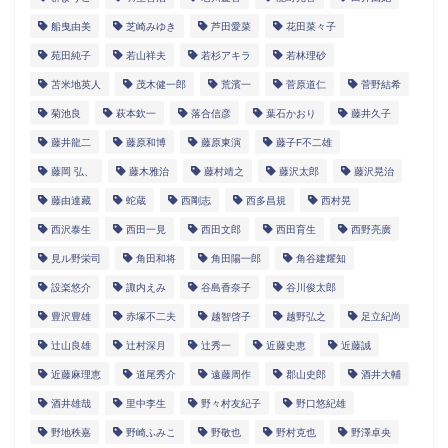
船曳由美
芝崎みゆき
芦田愛菜
花田菜々子
苑田純子
若山祥夫
若杉アキラ
若林理砂
苫米地英人
茂木健一郎
荒濱一
菅原道仁
菅野結希
菊池良
萩本欽一
落合信彦
葉石かおり
藤井久子
藤井龍二
藤原和博
藤原東演
藤子F不二雄
藤岡 弘、
藤木雅治
藤村靖之
藤沢太郎
藤沢晃治
藤由達藏
蛇蔵
西剛志
西多昌規
西村晃
西沢泰生
西田一見
西田文郎
西田育生
西野亮廣
見ル野栄司
角田和将
角田陽一郎
角谷建耀知
設楽悠介
諏内えみ
谷島香奈子
谷川俊太郎
豊沢豊雄
赤塚不二夫
越智啓子
越野弘之
足立紀尚
辻山良雄
辻村深月
辻秀一
近藤史恵
近藤誠
近藤麻理恵
道尾秀介
遠藤周作
郡山史郎
酒井大輔
酒井雄哉
里中李生
野々村友紀子
野口悠紀雄
野地秩嘉
野崎ふみこ
野敬也
野村克也
野澤卓央