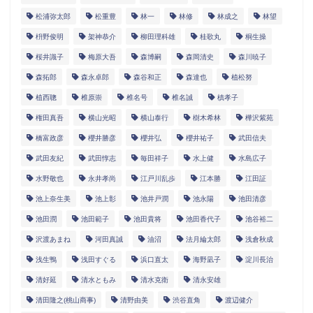
松浦弥太郎
松重豊
林一
林修
林成之
林望
枡野俊明
架神恭介
柳田理科雄
桂歌丸
桐生操
桜井識子
梅原大吾
森博嗣
森岡清史
森川暁子
森拓郎
森永卓郎
森谷和正
森達也
植松努
植西聰
椎原崇
椎名号
椎名誠
槙孝子
権田真吾
横山光昭
横山泰行
樹木希林
樺沢紫苑
橋富政彦
櫻井勝彦
櫻井弘
櫻井祐子
武田信夫
武田友紀
武田惇志
毎田祥子
水上健
水島広子
水野敬也
永井孝尚
江戸川乱歩
江本勝
江田証
池上奈生美
池上彰
池井戸潤
池永陽
池田清彦
池田潤
池田範子
池田貴将
池田香代子
池谷裕二
沢渡あまね
河田真誠
油沼
法月綸太郎
浅倉秋成
浅生鴨
浅田すぐる
浜口直太
海野凪子
淀川長治
清好延
清水ともみ
清水克衛
清永安雄
清田隆之(桃山商事)
清野由美
渋谷直角
渡辺健介