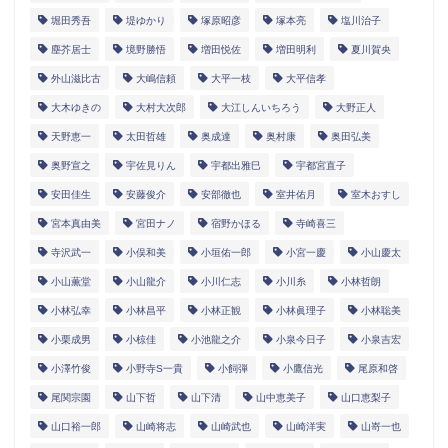
堀田秀吾
堤ゆかり
塚原昭彦
塚本亮
塩川治子
塵芥居士
境野勝悟
増田悦佐
増田明利
夏川賀央
外山滋比古
大嶋信頼
大平一枝
大平信孝
大木ゆきの
大村大次郎
大江しんいちろう
大野正人
天野恵一
太田哲雄
奥成達
奥村康
奥田弘美
奥野宣之
宇佐見りん
宇都出雅巳
宇都宮直子
安田佳生
安藤俊介
安部徹也
室井佑月
室木おすし
宮本真由美
宮田ナノ
宿野かほる
寺崎喜三
寺沢武一
小俣和美
小垣佑一郎
小宮一慶
小山慶太
小山薫堂
小山龍介
小川仁志
小川糸
小林哲朗
小林弘幸
小林昌平
小林正観
小林眞理子
小林聡美
小栗成男
小椋佳
小池龍之介
小泉今日子
小泉吉宏
小澤竹俊
小野寺S一貴
小飼弾
小鷹信光
尾原和啓
尾関宗園
山下哲
山下清
山中恵美子
山口恵梨子
山口裕一郎
山崎将志
山崎武也
山崎洋実
山嵜一也