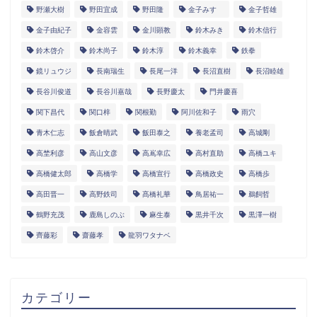
野瀬大樹
野田宜成
野田隆
金子みすゞ
金子哲雄
金子由紀子
金容雲
金川顕教
鈴木みき
鈴木信行
鈴木啓介
鈴木尚子
鈴木淳
鈴木義幸
鉄拳
鏡リュウジ
長南瑞生
長尾一洋
長沼直樹
長沼睦雄
長谷川俊道
長谷川嘉哉
長野慶太
門井慶喜
関下昌代
関口梓
関根勤
阿川佐和子
雨穴
青木仁志
飯倉晴武
飯田泰之
養老孟司
高城剛
高埜利彦
高山文彦
高嶌幸広
高村直助
高橋ユキ
高橋健太郎
高橋学
高橋宣行
高橋政史
高橋歩
高田晋一
高野鉄司
髙橋礼華
鳥居祐一
鵜飼哲
鶴野充茂
鹿島しのぶ
麻生泰
黒井千次
黒澤一樹
齊藤彩
齋藤孝
龍羽ワタナベ
カテゴリー