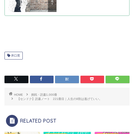
井口晃
HOME
挑戦・読書1,000冊
【センドク】読書ノート 221冊目｜人生の9割は逃げていい。
RELATED POST