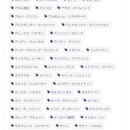
アダム徳永
アメリカ
アラタ・クールハンド
アルパ・テソリン
アルボムッレ・スマナサーラ
アレクサンダー・ロックハート
アレクサンドラ・ラインヴァルト
アレックス・バナヤン
アンソニー・ロビンズ
アンディ・ウォーホル
アンディ・ライリー
アンナ・ロスリング・ロンランド
イギリス
インディアン
ウィリアム・レーネン
ウイリアム・アイリッシュ
エイプリルフール
エドウィン・ブリス
エドワード・ゴーリー
エブリスタ
エミリン
エリック・シュミット
エリック・シュローサー
エリヤフ・ゴールドラット
エンリケ・バリオス
オオゴシトモエ
オカヤイヅミ
オグ・マンディーノ
オーラ・ロスリング
カータン
ガイ・P・ハリソン
クリス・アンダーソン
クロイワショウ
グレッグ・マキューン
ゲッターズ飯田
サイモン・シン
サダマシック・コンサーレ
サトミ
サリー・バルエル