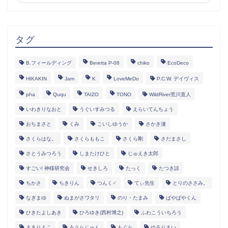
タグ
B.フィールディング
Beretta P-08
chiko
EcoDeco
HIKAKIN
Jam
K
LoveMeDo
P.C.W. デイヴィス
pha
Ququ
TAIZO
TONO
WildRiver荒川直人
いわきりなおと
うぐいすみつる
えらいてんちょう
おちまさと
くみ
こいしゆうか
さかき漣
さくらはな。
さくらももこ
さくら剛
さだまさし
さとうみつろう
しまたけひと
じゅえき太郎
すごい! 神様研究会
せきしろ
たっく
たつき諒
ちかさ
ちきりん
つんく♂
てぃ先生
とりのささみ。
なぎまゆ
ぬまがさワタリ
のり・たまみ
ぱやぱやくん
ひきたよしあき
ひろゆき(西村博之)
ふわこういちろう
まきりえこ
みうらじゅん
もぐら
ゆるりまい