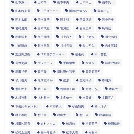
山本兼一
山本尚
山本幸美
山本甲士
山本良一
山本鈴美香
山田ズーニー
岡崎かつひろ
岡本一志
岡本太郎
岡本敏子
岡本裕
岡田朝雄
岩中祥史
岩崎夏海
岩本武範
岩淵匡
岩男忠幸
島崎信
島田洋七
島田紳助
川上和人
川上徹也
川北義則
川嶋隆義
川本三郎
川村元気
影山明仁
志多三郎
志茂田景樹
情景師アラーキー
成毛眞
戸田智弘
房野史典
所ジョージ
手塚治虫
指南役
新渡戸稲造
新田祥子
日垣隆
日比野佐和子
日野原重明
早川義夫
旺季志ずか
星渉
星野陽子
春明力
景山民夫
晴山陽一
曽根原久司
月野るな(
木暮太一
木村秋則
木村耕一
本多信一
本田健
本田直之
本要約チャンネル
本郷和人
杉山頴男
杉田淳子
村上春樹
村上龍
村山太一
村山斉
村瀬幸浩
村田沙耶香
東村アキコ
松原始
松原照子
松岡修造
松崎五三男
松平洋史子
松本人志
松村卓