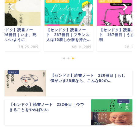
読書1,000冊
挑戦・読書1,000冊
挑戦・読書1,000冊
センドク】読書ノー
【センドク】読書ノー
【センドク】読書ノ
 326冊目｜いま、死
ト 287冊目｜フランス
ト 167冊目｜うざ
でもいいように
人は10着しか服を持た...
明
7月 23, 2019
6月 14, 2019
2月 14, 
【センドク】読書ノート 220冊目｜もし
僕がいま25歳なら、こんな50の...
【センドク】読書ノート 222冊目｜今で
きることをやればいい