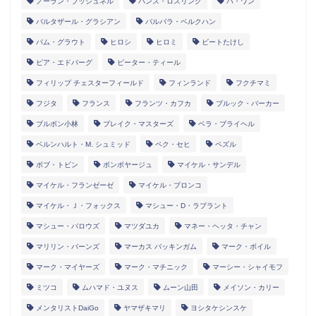
ノーラン・ブッシュネル
ハンス・ロスリング
ハ・ワン
バルタザール・グラシアン
バルバラ・ベルクハン
パム・グラウト
ヒロシ
ヒロミ
ビートたけし
ピア・エドバーグ
ピーター・ティール
フィリップ チェスターフィールド
フィンランド
フクチマミ
フジタ
フランス
フランツ・カフカ
ブルック・バーカー
ブルボン小林
ブレイク・マスターズ
ベラ・ブライヘル
ベルンハルト・M. シュミッド
ペク・セヒ
ペズル
ボブ・トビン
ボンボヤージュ
マイケル・サンデル
マイケル・フランゼーゼ
マイケル・プロンコ
マイケル・Ｊ・フォックス
マシュー・D・ラプラント
マシュー・バロウズ
マツダユカ
マネー・ヘッタ・チャン
マリリン・バーンズ
マーカス バッキンガム
マーク・ボイル
マーク・マイヤーズ
マーク・マチニック
マーシー・シャイモフ
ミツコ
ムハマド・ユヌス
ムーン山田
メイソン・カリー
メンタリストDaiGo
ヤマザキマリ
ヨシタケシンスケ