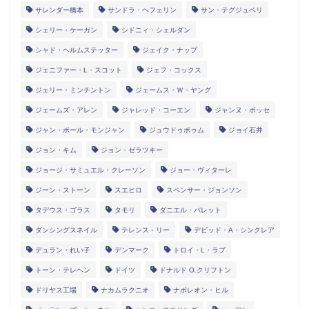
サレンダー橋本
サンドラ・ヘフェリン
サン・テグジュペリ
シェリー・ケーガン
シドニィ・シェルダン
シャド・ヘルムステッター
ジェイク・ナップ
ジェニファー・L・スコット
ジェフ・コックス
ジェリー・ミンチントン
ジェームス・Ｗ・ヤング
ジェームズ・アレン
ジャレッド・コーエン
ジャンヌ・ボッセ
ジャン・ポール・モンジャン
ジュウドゥポゥム
ジョイ石井
ジョン・キム
ジョン・ゼラツキー
ジョージ・サミュエル・クレーソン
ジョー・ヴィターレ
ジーン・ストーン
スエヒロ
スペンサー・ジョンソン
タデウス・ゴラス
タモリ
ダニエル・バレット
ダンシングスネイル
テレンス・リー
デビッド・A・シンクレア
デュラン・れい子
デンマーク
トロイ・L・ラブ
トーン・テレヘン
ドイツ
ドナルド O.クリフトン
ドリヤス工場
ナカムラクニオ
ナポレオン・ヒル