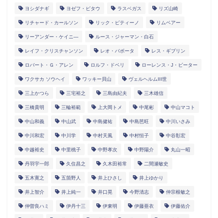
ヨシダナギ
ヨゼフ・ピタウ
ラスベガス
リズ山崎
リチャード・カールソン
リック・ピティーノ
リムベアー
リーアンダー・ケイニ―
ルース・ジャーマン・白石
レイフ・クリスチャンソン
レオ・バボータ
レス・ギブリン
ロバート・Ｇ・アレン
ロルフ・ドベリ
ローレンス・J・ピーター
ワクサカ ソウヘイ
ワッキー貝山
ヴェルヘルムIII世
三上かつら
三宅裕之
三島由紀夫
三木雄信
三橋貴明
三輪裕範
上大岡トメ
中尾彬
中山マコト
中山和義
中山武
中島健祐
中島芭旺
中川いさみ
中川和宏
中川学
中村天風
中村恒子
中谷彰宏
中越裕史
中里桃子
中野孝次
中野陽介
丸山一昭
丹羽宇一郎
久住昌之
久木田裕常
二間瀬敏史
五木寛之
五箇野人
井上ひさし
井上ゆかり
井上智介
井上純一
井口晃
今野清志
仲宗根敏之
仲曽良ハミ
伊丹十三
伊東明
伊藤亜衣
伊藤佑介