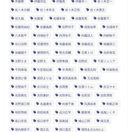
伊藤整
伊藤洋志
伊藤真
伊藤羊一
佐々木圭一
佐々木大輔
佐々木常夫
佐々木正悟
佐々木豊文
佐久協
佐藤優
佐藤富雄
佐藤恵美
佐藤愛子
佐藤美由紀
佐藤義典
佐野洋子
保坂祐希
光浦靖子
八木龍平
内海桂子
内澤旬子
内藤誼人
内館牧子
出口治明
切通理作
加藤俊徳
加藤昌治
加藤諦三
加藤陽子
勝間和代
勢古浩爾
北尾トロ
北村裕花
北野さき
北野大
北野希織
北野武
千原ジュニア
千田琢哉
午堂登紀雄
半澤周三
南雲吉則
印南敦史
原田ひ香
原田まりる
原田真裕美
又吉直樹
古堅純子
古川武士
吉岡豊
吉濱ツトム
吉玉サキ
吉田典生
吉田兼好
吉田幸弘
吉田浩
吉田潤喜
吉野源三郎
名越康文
向後千春
呉真由美
和氣正幸
和田秀樹
和田裕美
品川広平
園善博
地曳いく子
坂口安吾
坂口恭平
坂東誠
城山三郎
堀元見
堀内都喜子
堀正岳
堀江貴文
堀田あきお&かよ