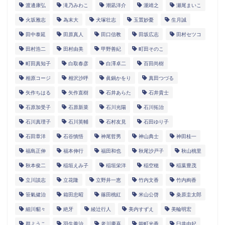
渡邊康弘
滝乃みわこ
潮凪洋介
瀧靖之
瀬尾まいこ
火坂雅志
為末大
犬塚壮志
玉置妙憂
生月誠
田中泰延
田原真人
田口信教
田坂広志
田村セツコ
田村浩二
田村由美
甲野善紀
町田そのこ
町田真知子
白取春彦
白澤卓二
百田尚樹
相原コージ
相沢沙呼
眞鍋かをり
真田つづる
矢作ちはる
矢作直樹
石井あらた
石井貴士
石原加受子
石原新菜
石川光陽
石川拓治
石川真理子
石川英輔
石村友見
石田ゆり子
石田章洋
石谷慎悟
神尾哲男
神山典士
神田桂一
福島正伸
福本伸行
福田和也
秋尾沙戸子
秋山桃里
秋本俊二
稲垣えみ子
稲垣栄洋
稲空穂
稲葉豊茂
立川談志
立花隆
立野井一恵
竹内文香
竹内絢香
笹氣健治
箱田忠昭
篠田桃紅
米山公啓
粂原圭太郎
細川貂々
絶牙
綾辻行人
美内すずえ
美輪明宏
群ようこ
羽生善治
老川慶喜
能町光香
臼井由妃