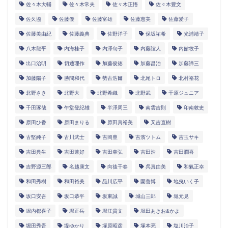
佐々木大輔
佐々木常夫
佐々木正悟
佐々木豊文
佐久協
佐藤優
佐藤富雄
佐藤恵美
佐藤愛子
佐藤美由紀
佐藤義典
佐野洋子
保坂祐希
光浦靖子
八木龍平
内海桂子
内澤旬子
内藤誼人
内館牧子
出口治明
切通理作
加藤俊徳
加藤昌治
加藤諦三
加藤陽子
勝間和代
勢古浩爾
北尾トロ
北村裕花
北野さき
北野大
北野希織
北野武
千原ジュニア
千田琢哉
午堂登紀雄
半澤周三
南雲吉則
印南敦史
原田ひ香
原田まりる
原田真裕美
又吉直樹
古堅純子
古川武士
吉岡豊
吉濱ツトム
吉玉サキ
吉田典生
吉田兼好
吉田幸弘
吉田浩
吉田潤喜
吉野源三郎
名越康文
向後千春
呉真由美
和氣正幸
和田秀樹
和田裕美
品川広平
園善博
地曳いく子
坂口安吾
坂口恭平
坂東誠
城山三郎
堀元見
堀内都喜子
堀正岳
堀江貴文
堀田あきお&かよ
堀田秀吾
堤ゆかり
塚原昭彦
塚本亮
塩川治子