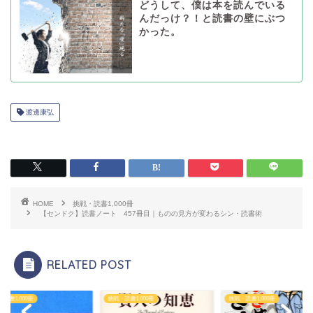
どうして、僕は本を読んでいる
んだっけ？！と読書の壁にぶつ
かった。
渡邊康弘
HOME
挑戦・読書1,000冊
【センドク】読書ノート 457冊目｜ものの見方が変わるシン・読書術
RELATED POST
読書1,000冊
挑戦・読書1,000冊
挑戦・読書1,000冊