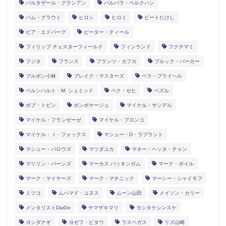
バルタザール・グラシアン
バルバラ・ベルクハン
パム・グラウト
ヒロシ
ヒロミ
ビートたけし
ピア・エドバーグ
ピーター・ティール
フィリップ チェスターフィールド
フィンランド
フクチマミ
フジタ
フランス
フランツ・カフカ
ブルック・バーカー
ブルボン小林
ブレイク・マスターズ
ベラ・ブライヘル
ベルンハルト・M. シュミッド
ペク・セヒ
ペズル
ボブ・トビン
ボンボヤージュ
マイケル・サンデル
マイケル・フランゼーゼ
マイケル・プロンコ
マイケル・Ｊ・フォックス
マシュー・D・ラプラント
マシュー・バロウズ
マツダユカ
マネー・ヘッタ・チャン
マリリン・バーンズ
マーカス バッキンガム
マーク・ボイル
マーク・マイヤーズ
マーク・マチニック
マーシー・シャイモフ
ミツコ
ムハマド・ユヌス
ムーン山田
メイソン・カリー
メンタリストDaiGo
ヤマザキマリ
ヨシタケシンスケ
ヨシダナギ
ヨゼフ・ピタウ
ラスベガス
リズ山崎