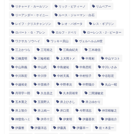
リチャード・カールソン
リック・ピティーノ
リムベアー
リーアンダー・ケイニ―
ルース・ジャーマン・白石
レイフ・クリスチャンソン
レオ・バボータ
レス・ギブリン
ロバート・Ｇ・アレン
ロルフ・ドベリ
ローレンス・J・ピーター
ワクサカ ソウヘイ
ワッキー貝山
ヴェルヘルムIII世
三上かつら
三宅裕之
三島由紀夫
三木雄信
三橋貴明
三輪裕範
上大岡トメ
中尾彬
中山マコト
中山和義
中山武
中島健祐
中島芭旺
中川いさみ
中川和宏
中川学
中村天風
中村恒子
中谷彰宏
中越裕史
中里桃子
中野孝次
中野陽介
丸山一昭
丹羽宇一郎
久住昌之
久木田裕常
二間瀬敏史
五木寛之
五箇野人
井上ひさし
井上ゆかり
井上智介
井上純一
井口晃
今野清志
仲宗根敏之
仲曽良ハミ
伊丹十三
伊東明
伊藤亜衣
伊藤佑介
伊藤整
伊藤洋志
伊藤真
伊藤羊一
佐々木圭一