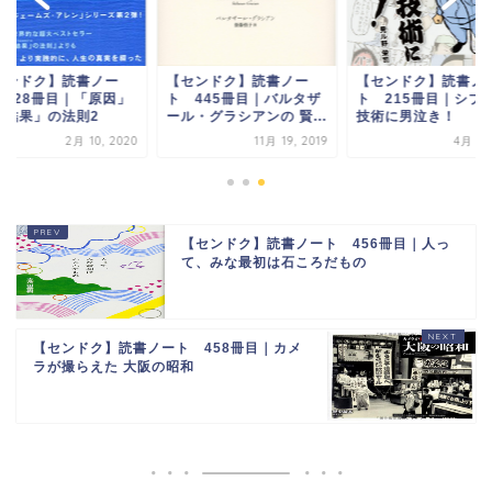
センドク】読書ノー
【センドク】読書ノー
【センドク】読書ノ
 528冊目｜「原因」
ト 445冊目｜バルタザ
ト 215冊目｜シブ
「結果」の法則2
ール・グラシアンの 賢...
技術に男泣き！
2月 10, 2020
11月 19, 2019
4月 3, 
【センドク】読書ノート 456冊目｜人っ
て、みな最初は石ころだもの
【センドク】読書ノート 458冊目｜カメ
ラが撮らえた 大阪の昭和