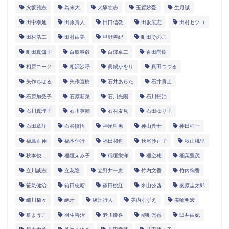
火坂雅志
為末大
犬塚壮志
玉置妙憂
生月誠
田中泰延
田原真人
田口信教
田坂広志
田村セツコ
田村浩二
田村由美
甲野善紀
町田そのこ
町田真知子
白取春彦
白澤卓二
百田尚樹
相原コージ
相沢沙呼
眞鍋かをり
真田つづる
矢作ちはる
矢作直樹
石井あらた
石井貴士
石原加受子
石原新菜
石川光陽
石川拓治
石川真理子
石川英輔
石村友見
石田ゆり子
石田章洋
石谷慎悟
神尾哲男
神山典士
神田桂一
福島正伸
福本伸行
福田和也
秋尾沙戸子
秋山桃里
秋本俊二
稲垣えみ子
稲垣栄洋
稲空穂
稲葉豊茂
立川談志
立花隆
立野井一恵
竹内文香
竹内絢香
笹氣健治
箱田忠昭
篠田桃紅
米山公啓
粂原圭太郎
細川貂々
絶牙
綾辻行人
美内すずえ
美輪明宏
群ようこ
羽生善治
老川慶喜
能町光香
臼井由妃