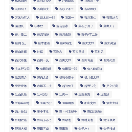
船曳由美
芝崎みゆき
芦田愛菜
花田菜々子
苑田純子
若山祥夫
若杉アキラ
若林理砂
苫米地英人
茂木健一郎
荒濱一
菅原道仁
菅野結希
菊池良
萩本欽一
落合信彦
葉石かおり
藤井久子
藤井龍二
藤原和博
藤原東演
藤子F不二雄
藤岡 弘、
藤木雅治
藤村靖之
藤沢太郎
藤沢晃治
藤由達藏
蛇蔵
西剛志
西多昌規
西村晃
西沢泰生
西田一見
西田文郎
西田育生
西野亮廣
見ル野栄司
角田和将
角田陽一郎
角谷建耀知
設楽悠介
諏内えみ
谷島香奈子
谷川俊太郎
豊沢豊雄
赤塚不二夫
越智啓子
越野弘之
足立紀尚
辻山良雄
辻村深月
辻秀一
近藤史恵
近藤誠
近藤麻理恵
道尾秀介
遠藤周作
郡山史郎
酒井大輔
酒井雄哉
里中李生
野々村友紀子
野口悠紀雄
野地秩嘉
野崎ふみこ
野敬也
野村克也
野澤卓央
野瀬大樹
野田宜成
野田隆
金子みすゞ
金子哲雄