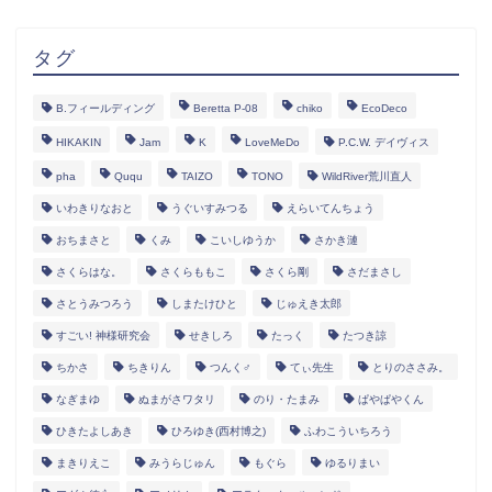
タグ
B.フィールディング
Beretta P-08
chiko
EcoDeco
HIKAKIN
Jam
K
LoveMeDo
P.C.W. デイヴィス
pha
Ququ
TAIZO
TONO
WildRiver荒川直人
いわきりなおと
うぐいすみつる
えらいてんちょう
おちまさと
くみ
こいしゆうか
さかき漣
さくらはな。
さくらももこ
さくら剛
さだまさし
さとうみつろう
しまたけひと
じゅえき太郎
すごい! 神様研究会
せきしろ
たっく
たつき諒
ちかさ
ちきりん
つんく♂
てぃ先生
とりのささみ。
なぎまゆ
ぬまがさワタリ
のり・たまみ
ぱやぱやくん
ひきたよしあき
ひろゆき(西村博之)
ふわこういちろう
まきりえこ
みうらじゅん
もぐら
ゆるりまい