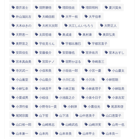
塵芥居士
境野勝悟
増田悦佐
増田明利
夏川賀央
外山滋比古
大嶋信頼
大平一枝
大平信孝
大木ゆきの
大村大次郎
大江しんいちろう
大野正人
天野恵一
太田哲雄
奥成達
奥村康
奥田弘美
奥野宣之
宇佐見りん
宇都出雅巳
宇都宮直子
安田佳生
安藤俊介
安部徹也
室井佑月
室木おすし
宮本真由美
宮田ナノ
宿野かほる
寺崎喜三
寺沢武一
小俣和美
小垣佑一郎
小宮一慶
小山慶太
小山薫堂
小山龍介
小川仁志
小川糸
小林哲朗
小林弘幸
小林昌平
小林正観
小林眞理子
小林聡美
小栗成男
小椋佳
小池龍之介
小泉今日子
小泉吉宏
小澤竹俊
小野寺S一貴
小飼弾
小鷹信光
尾原和啓
尾関宗園
山下哲
山下清
山中恵美子
山口恵梨子
山口裕一郎
山崎将志
山崎武也
山崎洋実
山嵜一也
山本兼一
山本尚
山本幸美
山本甲士
山本良一