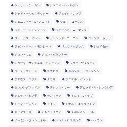
シェリー・ケーガン
シドニィ・シェルダン
シャド・ヘルムステッター
ジェイク・ナップ
ジェニファー・L・スコット
ジェフ・コックス
ジェリー・ミンチントン
ジェームス・Ｗ・ヤング
ジェームズ・アレン
ジャレッド・コーエン
ジャンヌ・ボッセ
ジャン・ポール・モンジャン
ジュウドゥポゥム
ジョイ石井
ジョン・キム
ジョン・ゼラツキー
ジョージ・サミュエル・クレーソン
ジョー・ヴィターレ
ジーン・ストーン
スエヒロ
スペンサー・ジョンソン
タデウス・ゴラス
タモリ
ダニエル・バレット
ダンシングスネイル
テレンス・リー
デビッド・A・シンクレア
デュラン・れい子
デンマーク
トロイ・L・ラブ
トーン・テレヘン
ドイツ
ドナルド O.クリフトン
ドリヤス工場
ナカムラクニオ
ナポレオン・ヒル
ノーラン・ブッシュネル
ハンス・ロスリング
ハ・ワン