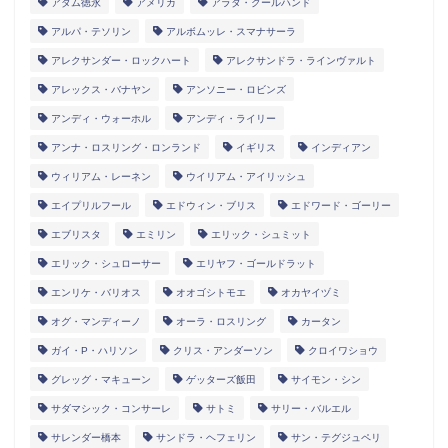
アダム徳永
アメリカ
アラタ・クールハンド
アルパ・テソリン
アルボムッレ・スマナサーラ
アレクサンダー・ロックハート
アレクサンドラ・ラインヴァルト
アレックス・バナヤン
アンソニー・ロビンズ
アンディ・ウォーホル
アンディ・ライリー
アンナ・ロスリング・ロンランド
イギリス
インディアン
ウィリアム・レーネン
ウイリアム・アイリッシュ
エイプリルフール
エドウィン・ブリス
エドワード・ゴーリー
エブリスタ
エミリン
エリック・シュミット
エリック・シュローサー
エリヤフ・ゴールドラット
エンリケ・バリオス
オオゴシトモエ
オカヤイヅミ
オグ・マンディーノ
オーラ・ロスリング
カータン
ガイ・P・ハリソン
クリス・アンダーソン
クロイワショウ
グレッグ・マキューン
ゲッターズ飯田
サイモン・シン
サダマシック・コンサーレ
サトミ
サリー・バルエル
サレンダー橋本
サンドラ・ヘフェリン
サン・テグジュペリ