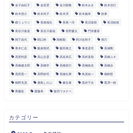
金子由紀子
金容雲
金川顕教
鈴木みき
鈴木信行
鈴木啓介
鈴木尚子
鈴木淳
鈴木義幸
鉄拳
鏡リュウジ
長南瑞生
長尾一洋
長沼直樹
長沼睦雄
長谷川俊道
長谷川嘉哉
長野慶太
門井慶喜
関下昌代
関口梓
関根勤
阿川佐和子
雨穴
青木仁志
飯倉晴武
飯田泰之
養老孟司
高城剛
高埜利彦
高山文彦
高嶌幸広
高村直助
高橋ユキ
高橋健太郎
高橋学
高橋宣行
高橋政史
高橋歩
高田晋一
高野鉄司
髙橋礼華
鳥居祐一
鵜飼哲
鶴野充茂
鹿島しのぶ
麻生泰
黒井千次
黒澤一樹
齊藤彩
齋藤孝
龍羽ワタナベ
カテゴリー