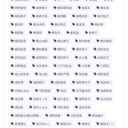
枡野俊明
架神恭介
柳田理科雄
桂歌丸
桐生操
桜井識子
梅原大吾
森博嗣
森岡清史
森川暁子
森拓郎
森永卓郎
森谷和正
森達也
植松努
植西聰
椎原崇
椎名号
椎名誠
槙孝子
権田真吾
横山光昭
横山泰行
樹木希林
樺沢紫苑
橋富政彦
櫻井勝彦
櫻井弘
櫻井祐子
武田信夫
武田友紀
武田惇志
毎田祥子
水上健
水島広子
水野敬也
永井孝尚
江戸川乱歩
江本勝
江田証
池上奈生美
池上彰
池井戸潤
池永陽
池田清彦
池田潤
池田範子
池田貴将
池田香代子
池谷裕二
沢渡あまね
河田真誠
油沼
法月綸太郎
浅倉秋成
浅生鴨
浅田すぐる
浜口直太
海野凪子
淀川長治
清好延
清水ともみ
清水克衛
清永安雄
清田隆之(桃山商事)
清野由美
渋谷直角
渡辺健介
渡邊康弘
滝乃みわこ
潮凪洋介
瀧靖之
瀬尾まいこ