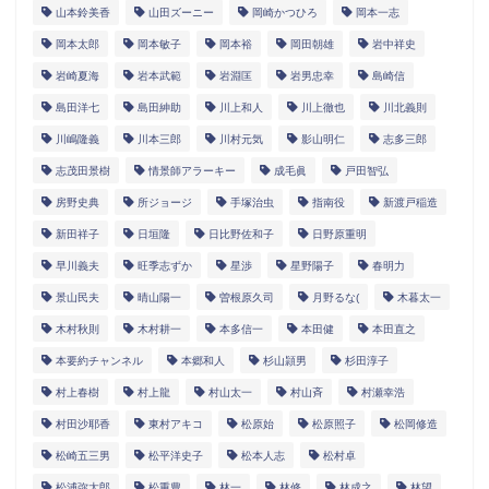
山本鈴美香
山田ズーニー
岡崎かつひろ
岡本一志
岡本太郎
岡本敏子
岡本裕
岡田朝雄
岩中祥史
岩崎夏海
岩本武範
岩淵匡
岩男忠幸
島崎信
島田洋七
島田紳助
川上和人
川上徹也
川北義則
川嶋隆義
川本三郎
川村元気
影山明仁
志多三郎
志茂田景樹
情景師アラーキー
成毛眞
戸田智弘
房野史典
所ジョージ
手塚治虫
指南役
新渡戸稲造
新田祥子
日垣隆
日比野佐和子
日野原重明
早川義夫
旺季志ずか
星渉
星野陽子
春明力
景山民夫
晴山陽一
曽根原久司
月野るな(
木暮太一
木村秋則
木村耕一
本多信一
本田健
本田直之
本要約チャンネル
本郷和人
杉山頴男
杉田淳子
村上春樹
村上龍
村山太一
村山斉
村瀬幸浩
村田沙耶香
東村アキコ
松原始
松原照子
松岡修造
松崎五三男
松平洋史子
松本人志
松村卓
松浦弥太郎
松重豊
林一
林修
林成之
林望