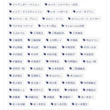
リーアンダー・ケイニ―
ルース・ジャーマン・白石
レイフ・クリスチャンソン
レオ・バボータ
レス・ギブリン
ロバート・Ｇ・アレン
ロルフ・ドベリ
ローレンス・J・ピーター
ワクサカ ソウヘイ
ワッキー貝山
ヴェルヘルムIII世
三上かつら
三宅裕之
三島由紀夫
三木雄信
三橋貴明
三輪裕範
上大岡トメ
中尾彬
中山マコト
中山和義
中山武
中島健祐
中島芭旺
中川いさみ
中川和宏
中川学
中村天風
中村恒子
中谷彰宏
中越裕史
中里桃子
中野孝次
中野陽介
丸山一昭
丹羽宇一郎
久住昌之
久木田裕常
二間瀬敏史
五木寛之
五箇野人
井上ひさし
井上ゆかり
井上智介
井上純一
井口晃
今野清志
仲宗根敏之
仲曽良ハミ
伊丹十三
伊東明
伊藤亜衣
伊藤佑介
伊藤整
伊藤洋志
伊藤真
伊藤羊一
佐々木圭一
佐々木大輔
佐々木常夫
佐々木正悟
佐々木豊文