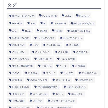
タグ
B.フィールディング
Beretta P-08
chiko
EcoDeco
HIKAKIN
Jam
K
LoveMeDo
P.C.W. デイヴィス
pha
Ququ
TAIZO
TONO
WildRiver荒川直人
いわきりなおと
うぐいすみつる
えらいてんちょう
おちまさと
くみ
こいしゆうか
さかき漣
さくらはな。
さくらももこ
さくら剛
さだまさし
さとうみつろう
しまたけひと
じゅえき太郎
すごい! 神様研究会
せきしろ
たっく
たつき諒
ちかさ
ちきりん
つんく♂
てぃ先生
とりのささみ。
なぎまゆ
ぬまがさワタリ
のり・たまみ
ぱやぱやくん
ひきたよしあき
ひろゆき(西村博之)
ふわこういちろう
まきりえこ
みうらじゅん
もぐら
ゆるりまい
アダム徳永
アメリカ
アラタ・クールハンド
アルパ・テソリン
アルボムッレ・スマナサーラ