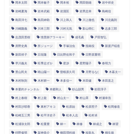
岡本太郎
岡本敏子
岡本裕
岡田朝雄
岩中祥史
岩崎夏海
岩本武範
岩淵匡
岩男忠幸
島崎信
島田洋七
島田紳助
川上和人
川上徹也
川北義則
川嶋隆義
川本三郎
川村元気
影山明仁
志多三郎
志茂田景樹
情景師アラーキー
成毛眞
戸田智弘
房野史典
所ジョージ
手塚治虫
指南役
新渡戸稲造
新田祥子
日垣隆
日比野佐和子
日野原重明
早川義夫
旺季志ずか
星渉
星野陽子
春明力
景山民夫
晴山陽一
曽根原久司
月野るな(
木暮太一
木村秋則
木村耕一
本多信一
本田健
本田直之
本要約チャンネル
本郷和人
杉山頴男
杉田淳子
村上春樹
村上龍
村山太一
村山斉
村瀬幸浩
村田沙耶香
東村アキコ
松原始
松原照子
松岡修造
松崎五三男
松平洋史子
松本人志
松村卓
松浦弥太郎
松重豊
林一
林修
林成之
林望
枡野俊明
架神恭介
柳田理科雄
桂歌丸
桐生操