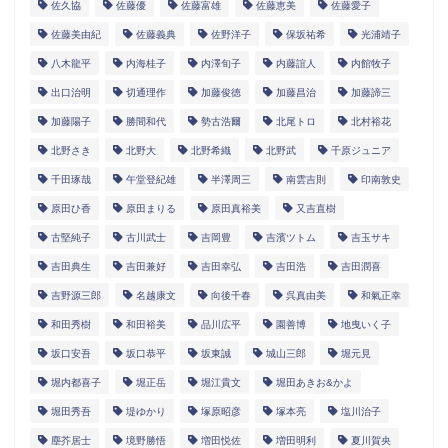
佐久協
佐藤優
佐藤富雄
佐藤恵美
佐藤愛子
佐藤美由紀
佐藤義典
佐野洋子
保坂祐希
光浦靖子
八木龍平
内海桂子
内澤旬子
内藤誼人
内館牧子
出口治明
切通理作
加藤俊徳
加藤昌治
加藤諦三
加藤陽子
勝間和代
勢古浩爾
北尾トロ
北村裕花
北野さき
北野大
北野希織
北野武
千原ジュニア
千田琢哉
午堂登紀雄
半澤周三
南雲吉則
印南敦史
原田ひ香
原田まりる
原田真裕美
又吉直樹
古堅純子
古川武士
吉岡豊
吉濱ツトム
吉玉サキ
吉田典生
吉田兼好
吉田幸弘
吉田浩
吉田潤喜
吉野源三郎
名越康文
向後千春
呉真由美
和氣正幸
和田秀樹
和田裕美
品川広平
園善博
地曳いく子
坂口安吾
坂口恭平
坂東誠
城山三郎
堀元見
堀内都喜子
堀正岳
堀江貴文
堀田あきお&かよ
堀田秀吾
堤ゆかり
塚原昭彦
塚本亮
塩川治子
塵芥居士
境野勝悟
増田悦佐
増田明利
夏川賀央