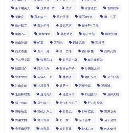
苫米地英人
茂木健一郎
荒濱一
菅原道仁
菅野結希
菊池良
萩本欽一
落合信彦
葉石かおり
藤井久子
藤井龍二
藤原和博
藤原東演
藤子F不二雄
藤岡 弘、
藤木雅治
藤村靖之
藤沢太郎
藤沢晃治
藤由達藏
蛇蔵
西剛志
西多昌規
西村晃
西沢泰生
西田一見
西田文郎
西田育生
西野亮廣
見ル野栄司
角田和将
角田陽一郎
角谷建耀知
設楽悠介
諏内えみ
谷島香奈子
谷川俊太郎
豊沢豊雄
赤塚不二夫
越智啓子
越野弘之
足立紀尚
辻山良雄
辻村深月
辻秀一
近藤史恵
近藤誠
近藤麻理恵
道尾秀介
遠藤周作
郡山史郎
酒井大輔
酒井雄哉
里中李生
野々村友紀子
野口悠紀雄
野地秩嘉
野崎ふみこ
野敬也
野村克也
野澤卓央
野瀬大樹
野田宜成
野田隆
金子みすゞ
金子哲雄
金子由紀子
金容雲
金川顕教
鈴木みき
鈴木信行