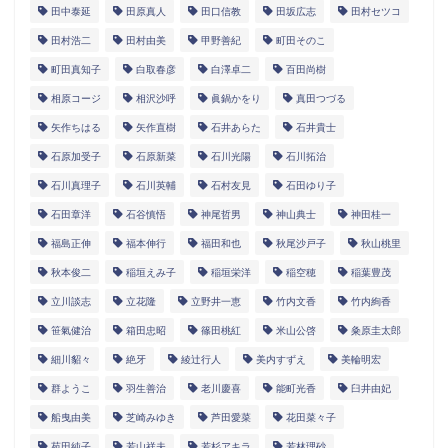
田中泰延
田原真人
田口信教
田坂広志
田村セツコ
田村浩二
田村由美
甲野善紀
町田そのこ
町田真知子
白取春彦
白澤卓二
百田尚樹
相原コージ
相沢沙呼
眞鍋かをり
真田つづる
矢作ちはる
矢作直樹
石井あらた
石井貴士
石原加受子
石原新菜
石川光陽
石川拓治
石川真理子
石川英輔
石村友見
石田ゆり子
石田章洋
石谷慎悟
神尾哲男
神山典士
神田桂一
福島正伸
福本伸行
福田和也
秋尾沙戸子
秋山桃里
秋本俊二
稲垣えみ子
稲垣栄洋
稲空穂
稲葉豊茂
立川談志
立花隆
立野井一恵
竹内文香
竹内絢香
笹氣健治
箱田忠昭
篠田桃紅
米山公啓
粂原圭太郎
細川貂々
絶牙
綾辻行人
美内すずえ
美輪明宏
群ようこ
羽生善治
老川慶喜
能町光香
臼井由妃
船曳由美
芝崎みゆき
芦田愛菜
花田菜々子
苑田純子
若山祥夫
若杉アキラ
若林理砂