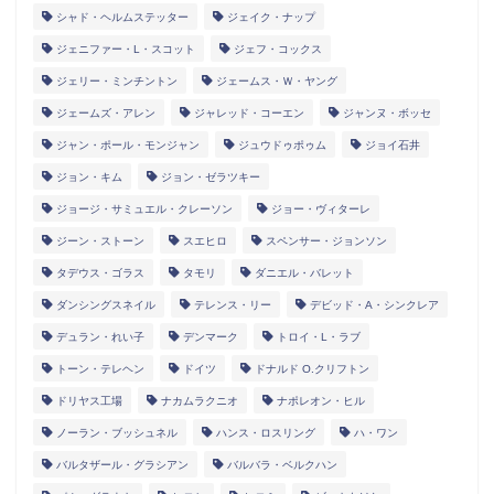
シャド・ヘルムステッター
ジェイク・ナップ
ジェニファー・L・スコット
ジェフ・コックス
ジェリー・ミンチントン
ジェームス・Ｗ・ヤング
ジェームズ・アレン
ジャレッド・コーエン
ジャンヌ・ボッセ
ジャン・ポール・モンジャン
ジュウドゥポゥム
ジョイ石井
ジョン・キム
ジョン・ゼラツキー
ジョージ・サミュエル・クレーソン
ジョー・ヴィターレ
ジーン・ストーン
スエヒロ
スペンサー・ジョンソン
タデウス・ゴラス
タモリ
ダニエル・バレット
ダンシングスネイル
テレンス・リー
デビッド・A・シンクレア
デュラン・れい子
デンマーク
トロイ・L・ラブ
トーン・テレヘン
ドイツ
ドナルド O.クリフトン
ドリヤス工場
ナカムラクニオ
ナポレオン・ヒル
ノーラン・ブッシュネル
ハンス・ロスリング
ハ・ワン
バルタザール・グラシアン
バルバラ・ベルクハン