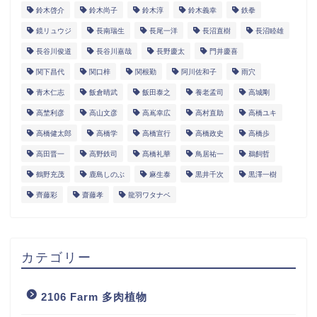
鈴木啓介
鈴木尚子
鈴木淳
鈴木義幸
鉄拳
鏡リュウジ
長南瑞生
長尾一洋
長沼直樹
長沼睦雄
長谷川俊道
長谷川嘉哉
長野慶太
門井慶喜
関下昌代
関口梓
関根勤
阿川佐和子
雨穴
青木仁志
飯倉晴武
飯田泰之
養老孟司
高城剛
高埜利彦
高山文彦
高嶌幸広
高村直助
高橋ユキ
高橋健太郎
高橋学
高橋宣行
高橋政史
高橋歩
高田晋一
高野鉄司
髙橋礼華
鳥居祐一
鵜飼哲
鶴野充茂
鹿島しのぶ
麻生泰
黒井千次
黒澤一樹
齊藤彩
齋藤孝
龍羽ワタナベ
カテゴリー
2106 Farm 多肉植物