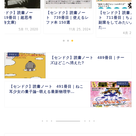
センドク】読書ノー
【センドク】読書ノー
【センドク】読書ノ
 619冊目｜超思考
ト 739冊目｜使えるレ
ト 711冊目｜ちょ
冬舎文庫)
ファ本 150選
副業をしてみたい人
た...
5月 11, 2020
11月 25, 2024
4月 21, 
【センドク】読書ノート 489冊目｜チー
ズはどこへ消えた?
【センドク】読書ノート 491冊目｜ねこ
耳少女の量子論~萌える最新物理学...