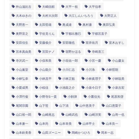
外山滋比古
大嶋信頼
大平一枝
大平信孝
大木ゆきの
大村大次郎
大江しんいちろう
大野正人
天野恵一
太田哲雄
奥成達
奥村康
奥田弘美
奥野宣之
宇佐見りん
宇都出雅巳
宇都宮直子
安田佳生
安藤俊介
安部徹也
室井佑月
室木おすし
宮本真由美
宮田ナノ
宿野かほる
寺崎喜三
寺沢武一
小俣和美
小垣佑一郎
小宮一慶
小山慶太
小山薫堂
小山龍介
小川仁志
小川糸
小林哲朗
小林弘幸
小林昌平
小林正観
小林眞理子
小林聡美
小栗成男
小椋佳
小池龍之介
小泉今日子
小泉吉宏
小澤竹俊
小野寺S一貴
小飼弾
小鷹信光
尾原和啓
尾関宗園
山下哲
山下清
山中恵美子
山口恵梨子
山口裕一郎
山崎将志
山崎武也
山崎洋実
山嵜一也
山本兼一
山本尚
山本幸美
山本甲士
山本良一
山本鈴美香
山田ズーニー
岡崎かつひろ
岡本一志