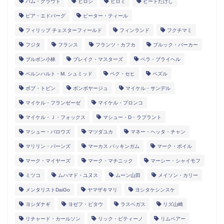
パム・グラウト
ヒロシ
ヒロミ
ビートたけし
ピア・エドバーグ
ピーター・ティール
フィリップ チェスターフィールド
フィンランド
フクチマミ
フジタ
フランス
フランツ・カフカ
ブルック・バーカー
ブルボン小林
ブレイク・マスターズ
ベラ・ブライヘル
ベルンハルト・M. シュミッド
ペク・セヒ
ペズル
ボブ・トビン
ボンボヤージュ
マイケル・サンデル
マイケル・フランゼーゼ
マイケル・プロンコ
マイケル・Ｊ・フォックス
マシュー・D・ラプラント
マシュー・バロウズ
マツダユカ
マネー・ヘッタ・チャン
マリリン・バーンズ
マーカス バッキンガム
マーク・ボイル
マーク・マイヤーズ
マーク・マチニック
マーシー・シャイモフ
ミツコ
ムハマド・ユヌス
ムーン山田
メイソン・カリー
メンタリストDaiGo
ヤマザキマリ
ヨシタケシンスケ
ヨシダナギ
ヨゼフ・ピタウ
ラスベガス
リズ山崎
リチャード・カールソン
リック・ピティーノ
リムベアー