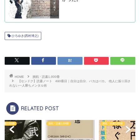
ひろゆき(西村博之)
HOME
挑戦・読書1,000冊
【センドク】読書ノート 490冊目｜自分は自分、バカはバカ。 他人に振り回さ
れない一人勝ちメンタル術
RELATED POST
読書1,000冊
挑戦・読書1,000冊
挑戦・読書1,000冊