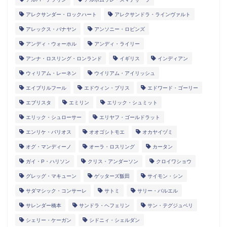
アレクサンダー・ロックハート
アレクサンドラ・ラインヴァルト
アレックス・バナヤン
アンソニー・ロビンズ
アンディ・ウォーホル
アンディ・ライリー
アンナ・ロスリング・ロンランド
イギリス
インディアン
ウィリアム・レーネン
ウイリアム・アイリッシュ
エイプリルフール
エドウィン・ブリス
エドワード・ゴーリー
エブリスタ
エミリン
エリック・シュミット
エリック・シュローサー
エリヤフ・ゴールドラット
エンリケ・バリオス
オオゴシトモエ
オカヤイヅミ
オグ・マンディーノ
オーラ・ロスリング
カータン
ガイ・P・ハリソン
クリス・アンダーソン
クロイワショウ
グレッグ・マキューン
ゲッターズ飯田
サイモン・シン
サダマシック・コンサーレ
サトミ
サリー・バルエル
サレンダー橋本
サンドラ・ヘフェリン
サン・テグジュペリ
シェリー・ケーガン
シドニィ・シェルダン