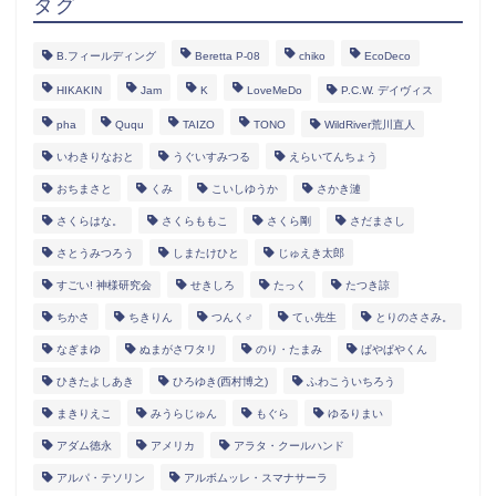
タグ
B.フィールディング
Beretta P-08
chiko
EcoDeco
HIKAKIN
Jam
K
LoveMeDo
P.C.W. デイヴィス
pha
Ququ
TAIZO
TONO
WildRiver荒川直人
いわきりなおと
うぐいすみつる
えらいてんちょう
おちまさと
くみ
こいしゆうか
さかき漣
さくらはな。
さくらももこ
さくら剛
さだまさし
さとうみつろう
しまたけひと
じゅえき太郎
すごい! 神様研究会
せきしろ
たっく
たつき諒
ちかさ
ちきりん
つんく♂
てぃ先生
とりのささみ。
なぎまゆ
ぬまがさワタリ
のり・たまみ
ぱやぱやくん
ひきたよしあき
ひろゆき(西村博之)
ふわこういちろう
まきりえこ
みうらじゅん
もぐら
ゆるりまい
アダム徳永
アメリカ
アラタ・クールハンド
アルパ・テソリン
アルボムッレ・スマナサーラ