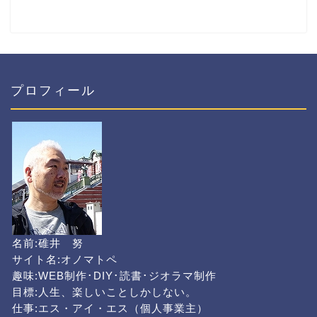
プロフィール
名前:碓井 努
サイト名:オノマトペ
趣味:WEB制作･DIY･読書･ジオラマ制作
目標:人生、楽しいことしかしない。
仕事:エス・アイ・エス（個人事業主）