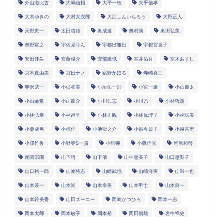
外山滋比古
大嶋信頼
大平一枝
大平信孝
大木ゆきの
大村大次郎
大江しんいちろう
大野正人
天野恵一
太田哲雄
奥成達
奥村康
奥田弘美
奥野宣之
宇佐見りん
宇都出雅巳
宇都宮直子
安田佳生
安藤俊介
安部徹也
室井佑月
室木おすし
宮本真由美
宮田ナノ
宿野かほる
寺崎喜三
寺沢武一
小俣和美
小垣佑一郎
小宮一慶
小山慶太
小山薫堂
小山龍介
小川仁志
小川糸
小林哲朗
小林弘幸
小林昌平
小林正観
小林眞理子
小林聡美
小栗成男
小椋佳
小池龍之介
小泉今日子
小泉吉宏
小澤竹俊
小野寺S一貴
小飼弾
小鷹信光
尾原和啓
尾関宗園
山下哲
山下清
山中恵美子
山口恵梨子
山口裕一郎
山崎将志
山崎武也
山崎洋実
山嵜一也
山本兼一
山本尚
山本幸美
山本甲士
山本良一
山本鈴美香
山田ズーニー
岡崎かつひろ
岡本一志
岡本太郎
岡本敏子
岡本裕
岡田朝雄
岩中祥史