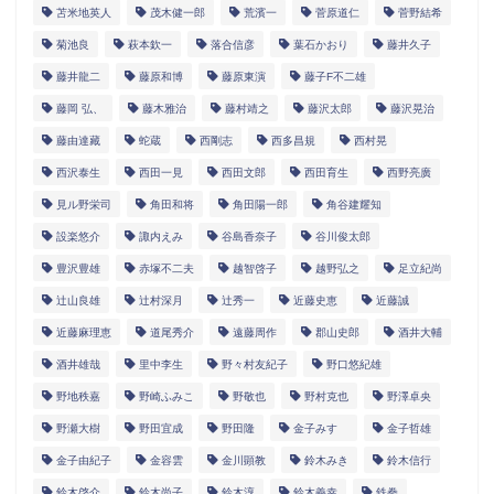
苫米地英人
茂木健一郎
荒濱一
菅原道仁
菅野結希
菊池良
萩本欽一
落合信彦
葉石かおり
藤井久子
藤井龍二
藤原和博
藤原東演
藤子F不二雄
藤岡 弘、
藤木雅治
藤村靖之
藤沢太郎
藤沢晃治
藤由達藏
蛇蔵
西剛志
西多昌規
西村晃
西沢泰生
西田一見
西田文郎
西田育生
西野亮廣
見ル野栄司
角田和将
角田陽一郎
角谷建耀知
設楽悠介
諏内えみ
谷島香奈子
谷川俊太郎
豊沢豊雄
赤塚不二夫
越智啓子
越野弘之
足立紀尚
辻山良雄
辻村深月
辻秀一
近藤史恵
近藤誠
近藤麻理恵
道尾秀介
遠藤周作
郡山史郎
酒井大輔
酒井雄哉
里中李生
野々村友紀子
野口悠紀雄
野地秩嘉
野崎ふみこ
野敬也
野村克也
野澤卓央
野瀬大樹
野田宜成
野田隆
金子みすゞ
金子哲雄
金子由紀子
金容雲
金川顕教
鈴木みき
鈴木信行
鈴木啓介
鈴木尚子
鈴木淳
鈴木義幸
鉄拳