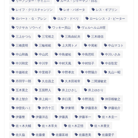
リーアンダー・ケイニ―
ルース・ジャーマン・白石
レイフ・クリスチャンソン
レオ・バボータ
レス・ギブリン
ロバート・Ｇ・アレン
ロルフ・ドベリ
ローレンス・J・ピーター
ワクサカ ソウヘイ
ワッキー貝山
ヴェルヘルムIII世
三上かつら
三宅裕之
三島由紀夫
三木雄信
三橋貴明
三輪裕範
上大岡トメ
中尾彬
中山マコト
中山和義
中山武
中島健祐
中島芭旺
中川いさみ
中川和宏
中川学
中村天風
中村恒子
中谷彰宏
中越裕史
中里桃子
中野孝次
中野陽介
丸山一昭
丹羽宇一郎
久住昌之
久木田裕常
二間瀬敏史
五木寛之
五箇野人
井上ひさし
井上ゆかり
井上智介
井上純一
井口晃
今野清志
仲宗根敏之
仲曽良ハミ
伊丹十三
伊東明
伊藤亜衣
伊藤佑介
伊藤整
伊藤洋志
伊藤真
伊藤羊一
佐々木圭一
佐々木大輔
佐々木常夫
佐々木正悟
佐々木豊文
佐久協
佐藤優
佐藤富雄
佐藤恵美
佐藤愛子