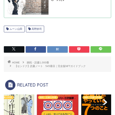
ムーン山田
高野鉄司
HOME
挑戦・読書1,000冊
【センドク】読書ノート 545冊目｜完全版NFTガイドブック
RELATED POST
読書1,000冊
挑戦・読書1,000冊
挑戦・読書1,000冊