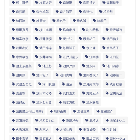
桜井識子
梅原大吾
森博嗣
森岡清史
森川暁子
森拓郎
森永卓郎
森谷和正
森達也
植松努
植西聰
椎原崇
椎名号
椎名誠
槙孝子
権田真吾
横山光昭
横山泰行
樹木希林
樺沢紫苑
橋富政彦
櫻井勝彦
櫻井弘
櫻井祐子
武田信夫
武田友紀
武田惇志
毎田祥子
水上健
水島広子
水野敬也
永井孝尚
江戸川乱歩
江本勝
江田証
池上奈生美
池上彰
池井戸潤
池永陽
池田清彦
池田潤
池田範子
池田貴将
池田香代子
池谷裕二
沢渡あまね
河田真誠
油沼
法月綸太郎
浅倉秋成
浅生鴨
浅田すぐる
浜口直太
海野凪子
淀川長治
清好延
清水ともみ
清水克衛
清永安雄
清田隆之(桃山商事)
清野由美
渋谷直角
渡辺健介
渡邊康弘
滝乃みわこ
潮凪洋介
瀧靖之
瀬尾まいこ
火坂雅志
為末大
犬塚壮志
玉置妙憂
生月誠
田中泰延
田原真人
田口信教
田坂広志
田村セツコ