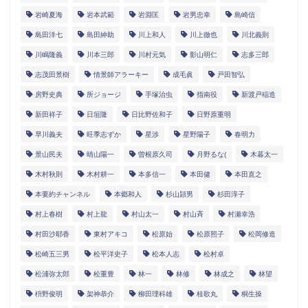
岩崎夏海
岩本武範
岩淵匡
岩男忠幸
島崎信
島田洋七
島田紳助
川上和人
川上徹也
川北義則
川嶋隆義
川本三郎
川村元気
影山明仁
志多三郎
志茂田景樹
情景師アラーキー
成毛眞
戸田智弘
房野史典
所ジョージ
手塚治虫
指南役
新渡戸稲造
新田祥子
日垣隆
日比野佐和子
日野原重明
早川義夫
旺季志ずか
星渉
星野陽子
春明力
景山民夫
晴山陽一
曽根原久司
月野るな(
木暮太一
木村秋則
木村耕一
本多信一
本田健
本田直之
本要約チャンネル
本郷和人
杉山頴男
杉田淳子
村上春樹
村上龍
村山太一
村山斉
村瀬幸浩
村田沙耶香
東村アキコ
松原始
松原照子
松岡修造
松崎五三男
松平洋史子
松本人志
松村卓
松浦弥太郎
松重豊
林一
林修
林成之
林望
枡野俊明
架神恭介
柳田理科雄
桂歌丸
桐生操