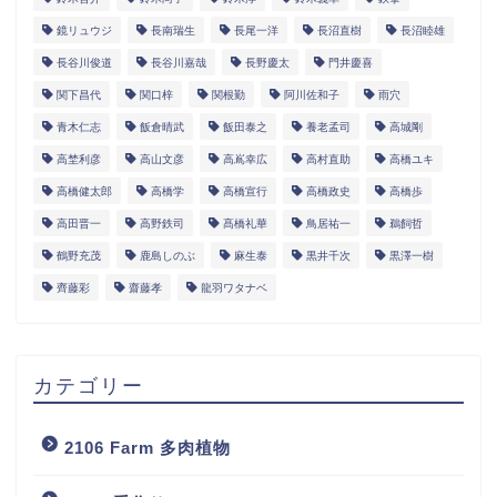
鏡リュウジ
長南瑞生
長尾一洋
長沼直樹
長沼睦雄
長谷川俊道
長谷川嘉哉
長野慶太
門井慶喜
関下昌代
関口梓
関根勤
阿川佐和子
雨穴
青木仁志
飯倉晴武
飯田泰之
養老孟司
高城剛
高埜利彦
高山文彦
高嶌幸広
高村直助
高橋ユキ
高橋健太郎
高橋学
高橋宣行
高橋政史
高橋歩
高田晋一
高野鉄司
髙橋礼華
鳥居祐一
鵜飼哲
鶴野充茂
鹿島しのぶ
麻生泰
黒井千次
黒澤一樹
齊藤彩
齋藤孝
龍羽ワタナベ
カテゴリー
2106 Farm 多肉植物