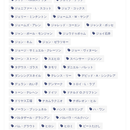
ジェニファー・L・スコット
ジェフ・コックス
ジェリー・ミンチントン
ジェームス・Ｗ・ヤング
ジェームズ・アレン
ジャレッド・コーエン
ジャンヌ・ボッセ
ジャン・ポール・モンジャン
ジュウドゥポゥム
ジョイ石井
ジョン・キム
ジョン・ゼラツキー
ジョージ・サミュエル・クレーソン
ジョー・ヴィターレ
ジーン・ストーン
スエヒロ
スペンサー・ジョンソン
タデウス・ゴラス
タモリ
ダニエル・バレット
ダンシングスネイル
テレンス・リー
デビッド・A・シンクレア
デュラン・れい子
デンマーク
トロイ・L・ラブ
トーン・テレヘン
ドイツ
ドナルド O.クリフトン
ドリヤス工場
ナカムラクニオ
ナポレオン・ヒル
ノーラン・ブッシュネル
ハンス・ロスリング
ハ・ワン
バルタザール・グラシアン
バルバラ・ベルクハン
パム・グラウト
ヒロシ
ヒロミ
ビートたけし