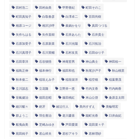
田村浩二
田村由美
甲野善紀
町田そのこ
町田真知子
白取春彦
白澤卓二
百田尚樹
相原コージ
相沢沙呼
眞鍋かをり
真田つづる
矢作ちはる
矢作直樹
石井あらた
石井貴士
石原加受子
石原新菜
石川光陽
石川拓治
石川真理子
石川英輔
石村友見
石田ゆり子
石田章洋
石谷慎悟
神尾哲男
神山典士
神田桂一
福島正伸
福本伸行
福田和也
秋尾沙戸子
秋山桃里
秋本俊二
稲垣えみ子
稲垣栄洋
稲空穂
稲葉豊茂
立川談志
立花隆
立野井一恵
竹内文香
竹内絢香
笹氣健治
箱田忠昭
篠田桃紅
米山公啓
粂原圭太郎
細川貂々
絶牙
綾辻行人
美内すずえ
美輪明宏
群ようこ
羽生善治
老川慶喜
能町光香
臼井由妃
船曳由美
芝崎みゆき
芦田愛菜
花田菜々子
苑田純子
若山祥夫
若杉アキラ
若林理砂