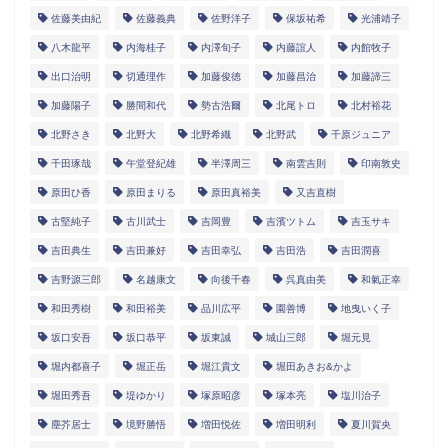
佐藤美由紀
佐藤義典
佐野洋子
保坂祐希
光浦靖子
八木龍平
内海桂子
内澤旬子
内藤誼人
内館牧子
出口治明
切通理作
加藤俊徳
加藤昌治
加藤諦三
加藤陽子
勝間和代
勢古浩爾
北尾トロ
北村裕花
北野さき
北野大
北野希織
北野武
千原ジュニア
千田琢哉
午堂登紀雄
半澤周三
南雲吉則
印南敦史
原田ひ香
原田まりる
原田真裕美
又吉直樹
古堅純子
古川武士
吉岡豊
吉濱ツトム
吉玉サキ
吉田典生
吉田兼好
吉田幸弘
吉田浩
吉田潤喜
吉野源三郎
名越康文
向後千春
呉真由美
和氣正幸
和田秀樹
和田裕美
品川広平
園善博
地曳いく子
坂口安吾
坂口恭平
坂東誠
城山三郎
堀元見
堀内都喜子
堀正岳
堀江貴文
堀田あきお&かよ
堀田秀吾
堤ゆかり
塚原昭彦
塚本亮
塩川治子
塵芥居士
境野勝悟
増田悦佐
増田明利
夏川賀央