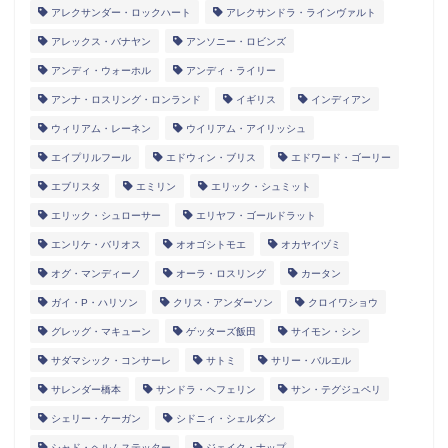
アレクサンダー・ロックハート
アレクサンドラ・ラインヴァルト
アレックス・バナヤン
アンソニー・ロビンズ
アンディ・ウォーホル
アンディ・ライリー
アンナ・ロスリング・ロンランド
イギリス
インディアン
ウィリアム・レーネン
ウイリアム・アイリッシュ
エイプリルフール
エドウィン・ブリス
エドワード・ゴーリー
エブリスタ
エミリン
エリック・シュミット
エリック・シュローサー
エリヤフ・ゴールドラット
エンリケ・バリオス
オオゴシトモエ
オカヤイヅミ
オグ・マンディーノ
オーラ・ロスリング
カータン
ガイ・P・ハリソン
クリス・アンダーソン
クロイワショウ
グレッグ・マキューン
ゲッターズ飯田
サイモン・シン
サダマシック・コンサーレ
サトミ
サリー・バルエル
サレンダー橋本
サンドラ・ヘフェリン
サン・テグジュペリ
シェリー・ケーガン
シドニィ・シェルダン
シャド・ヘルムステッター
ジェイク・ナップ