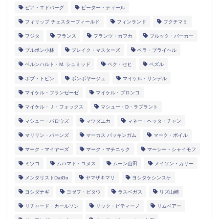
ピア・エドバーグ
ピーター・ティール
フィリップ チェスターフィールド
フィンランド
フクチマミ
フジタ
フランス
フランツ・カフカ
ブルック・バーカー
ブルボン小林
ブレイク・マスターズ
ベラ・ブライヘル
ベルンハルト・M. シュミッド
ペク・セヒ
ペズル
ボブ・トビン
ボンボヤージュ
マイケル・サンデル
マイケル・フランゼーゼ
マイケル・プロンコ
マイケル・Ｊ・フォックス
マシュー・D・ラプラント
マシュー・バロウズ
マツダユカ
マネー・ヘッタ・チャン
マリリン・バーンズ
マーカス バッキンガム
マーク・ボイル
マーク・マイヤーズ
マーク・マチニック
マーシー・シャイモフ
ミツコ
ムハマド・ユヌス
ムーン山田
メイソン・カリー
メンタリストDaiGo
ヤマザキマリ
ヨシタケシンスケ
ヨシダナギ
ヨゼフ・ピタウ
ラスベガス
リズ山崎
リチャード・カールソン
リック・ピティーノ
リムベアー