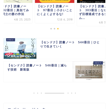
センドク】読書ノー
【センドク】読書ノー
【センドク】読書ノ
 792冊目｜真似てみ
ト 97冊目｜小さいこと
ト 303冊目｜なぜ
い 武士の妻の作法
にくよくよするな!
ず目標達成できるチ
ム...
4月 23, 2025
12月 6, 2018
6月 30, 
【センドク】読書ノート 544冊目｜ひと
りで生きていく
【センドク】読書ノート 546冊目｜減ら
す技術 新装版