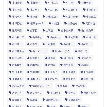
小山薫堂
小山龍介
小川仁志
小川糸
小林哲朗
小林弘幸
小林昌平
小林正観
小林眞理子
小林聡美
小栗成男
小椋佳
小池龍之介
小泉今日子
小泉吉宏
小澤竹俊
小野寺S一貴
小飼弾
小鷹信光
尾原和啓
尾関宗園
山下哲
山下清
山中恵美子
山口恵梨子
山口裕一郎
山崎将志
山崎武也
山崎洋実
山嵜一也
山本兼一
山本尚
山本幸美
山本甲士
山本良一
山本鈴美香
山田ズーニー
岡崎かつひろ
岡本一志
岡本太郎
岡本敏子
岡本裕
岡田朝雄
岩中祥史
岩崎夏海
岩本武範
岩淵匡
岩男忠幸
島崎信
島田洋七
島田紳助
川上和人
川上徹也
川北義則
川嶋隆義
川本三郎
川村元気
影山明仁
志多三郎
志茂田景樹
情景師アラーキー
成毛眞
戸田智弘
房野史典
所ジョージ
手塚治虫
指南役
新渡戸稲造
新田祥子
日垣隆
日比野佐和子
日野原重明
早川義夫
旺季志ずか
星渉
星野陽子
春明力