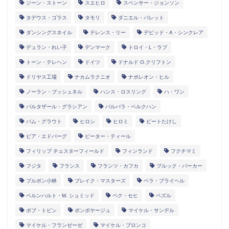
ジーン・ストーン
スエヒロ
スペンサー・ジョンソン
タデウス・ゴラス
タモリ
ダニエル・バレット
ダンシングスネイル
テレンス・リー
デビッド・A・シンクレア
デュラン・れい子
デンマーク
トロイ・L・ラブ
トーン・テレヘン
ドイツ
ドナルド O.クリフトン
ドリヤス工場
ナカムラクニオ
ナポレオン・ヒル
ノーラン・ブッシュネル
ハンス・ロスリング
ハ・ワン
バルタザール・グラシアン
バルバラ・ベルクハン
パム・グラウト
ヒロシ
ヒロミ
ビートたけし
ピア・エドバーグ
ピーター・ティール
フィリップ チェスターフィールド
フィンランド
フクチマミ
フジタ
フランス
フランツ・カフカ
ブルック・バーカー
ブルボン小林
ブレイク・マスターズ
ベラ・ブライヘル
ベルンハルト・M. シュミッド
ペク・セヒ
ペズル
ボブ・トビン
ボンボヤージュ
マイケル・サンデル
マイケル・フランゼーゼ
マイケル・プロンコ