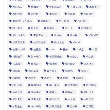
景山民夫
晴山陽一
曽根原久司
月野るな(
木暮太一
木村秋則
木村耕一
本多信一
本田健
本田直之
本要約チャンネル
本郷和人
杉山頴男
杉田淳子
村上春樹
村上龍
村山太一
村山斉
村瀬幸浩
村田沙耶香
東村アキコ
松原始
松原照子
松岡修造
松崎五三男
松平洋史子
松本人志
松村卓
松浦弥太郎
松重豊
林一
林修
林成之
林望
枡野俊明
架神恭介
柳田理科雄
桂歌丸
桐生操
桜井識子
梅原大吾
森博嗣
森岡清史
森川暁子
森拓郎
森永卓郎
森谷和正
森達也
植松努
植西聰
椎原崇
椎名号
椎名誠
槙孝子
権田真吾
横山光昭
横山泰行
樹木希林
樺沢紫苑
橋富政彦
櫻井勝彦
櫻井弘
櫻井祐子
武田信夫
武田友紀
武田惇志
毎田祥子
水上健
水島広子
水野敬也
永井孝尚
江戸川乱歩
江本勝
江田証