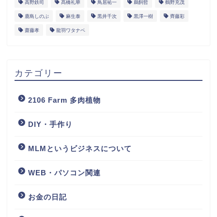
高野鉄司
髙橋礼華
鳥居祐一
鵜飼哲
鶴野充茂
鹿島しのぶ
麻生泰
黒井千次
黒澤一樹
齊藤彩
齋藤孝
龍羽ワタナベ
カテゴリー
2106 Farm 多肉植物
DIY・手作り
MLMというビジネスについて
WEB・パソコン関連
お金の日記