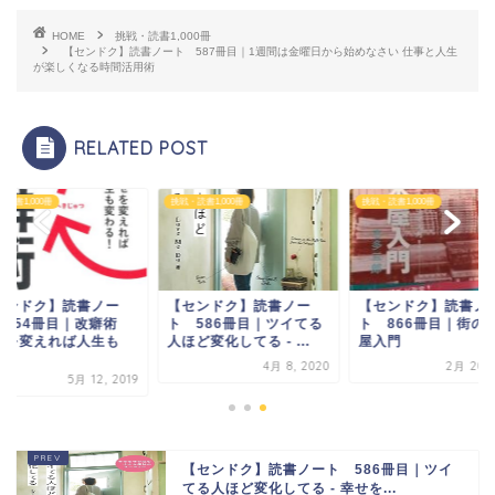
HOME
挑戦・読書1,000冊
【センドク】読書ノート 587冊目｜1週間は金曜日から始めなさい 仕事と人生
が楽しくなる時間活用術
RELATED POST
読書1,000冊
挑戦・読書1,000冊
挑戦・読書1,000冊
センドク】読書ノー
【センドク】読書ノー
【センドク】読書ノ
 254冊目｜改癖術
ト 586冊目｜ツイてる
ト 866冊目｜街の
セを変えれば人生も
人ほど変化してる - ...
屋入門
.
4月 8, 2020
2月 20, 
5月 12, 2019
【センドク】読書ノート 586冊目｜ツイ
てる人ほど変化してる - 幸せを...