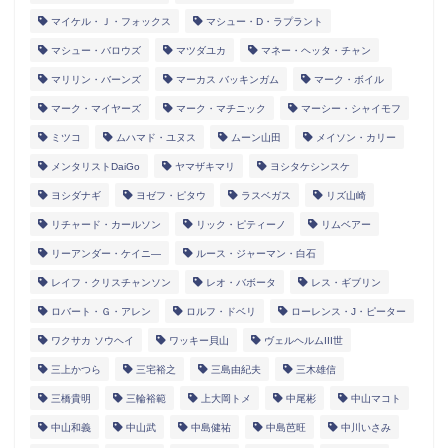
マイケル・Ｊ・フォックス
マシュー・D・ラプラント
マシュー・バロウズ
マツダユカ
マネー・ヘッタ・チャン
マリリン・バーンズ
マーカス バッキンガム
マーク・ボイル
マーク・マイヤーズ
マーク・マチニック
マーシー・シャイモフ
ミツコ
ムハマド・ユヌス
ムーン山田
メイソン・カリー
メンタリストDaiGo
ヤマザキマリ
ヨシタケシンスケ
ヨシダナギ
ヨゼフ・ピタウ
ラスベガス
リズ山崎
リチャード・カールソン
リック・ピティーノ
リムベアー
リーアンダー・ケイニ―
ルース・ジャーマン・白石
レイフ・クリスチャンソン
レオ・バボータ
レス・ギブリン
ロバート・Ｇ・アレン
ロルフ・ドベリ
ローレンス・J・ピーター
ワクサカ ソウヘイ
ワッキー貝山
ヴェルヘルムIII世
三上かつら
三宅裕之
三島由紀夫
三木雄信
三橋貴明
三輪裕範
上大岡トメ
中尾彬
中山マコト
中山和義
中山武
中島健祐
中島芭旺
中川いさみ