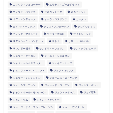
エリック・シュローサー
エリヤフ・ゴールドラット
エンリケ・バリオス
オオゴシトモエ
オカヤイヅミ
オグ・マンディーノ
オーラ・ロスリング
カータン
ガイ・P・ハリソン
クリス・アンダーソン
クロイワショウ
グレッグ・マキューン
ゲッターズ飯田
サイモン・シン
サダマシック・コンサーレ
サトミ
サリー・バルエル
サレンダー橋本
サンドラ・ヘフェリン
サン・テグジュペリ
シェリー・ケーガン
シドニィ・シェルダン
シャド・ヘルムステッター
ジェイク・ナップ
ジェニファー・L・スコット
ジェフ・コックス
ジェリー・ミンチントン
ジェームス・Ｗ・ヤング
ジェームズ・アレン
ジャレッド・コーエン
ジャンヌ・ボッセ
ジャン・ポール・モンジャン
ジュウドゥポゥム
ジョイ石井
ジョン・キム
ジョン・ゼラツキー
ジョージ・サミュエル・クレーソン
ジョー・ヴィターレ