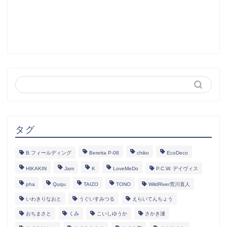
タグ
B.フィールディング
Beretta P-08
chiko
EcoDeco
HIKAKIN
Jam
K
LoveMeDo
P.C.W. デイヴィス
pha
Ququ
TAIZO
TONO
WildRiver荒川直人
いわきりなおと
うぐいすみつる
えらいてんちょう
おちまさと
くみ
こいしゆうか
さかき漣