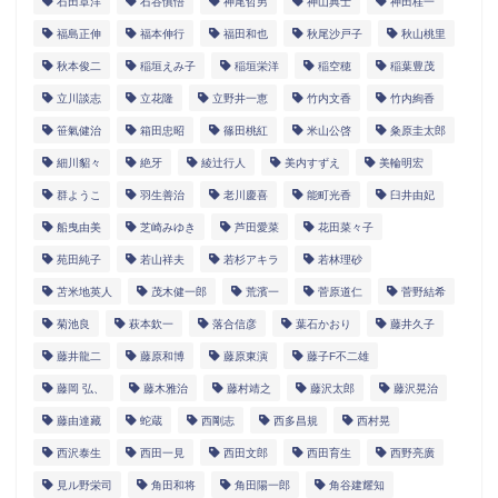
石田章洋
石谷慎悟
神尾哲男
神山典士
神田桂一
福島正伸
福本伸行
福田和也
秋尾沙戸子
秋山桃里
秋本俊二
稲垣えみ子
稲垣栄洋
稲空穂
稲葉豊茂
立川談志
立花隆
立野井一恵
竹内文香
竹内絢香
笹氣健治
箱田忠昭
篠田桃紅
米山公啓
粂原圭太郎
細川貂々
絶牙
綾辻行人
美内すずえ
美輪明宏
群ようこ
羽生善治
老川慶喜
能町光香
臼井由妃
船曳由美
芝崎みゆき
芦田愛菜
花田菜々子
苑田純子
若山祥夫
若杉アキラ
若林理砂
苫米地英人
茂木健一郎
荒濱一
菅原道仁
菅野結希
菊池良
萩本欽一
落合信彦
葉石かおり
藤井久子
藤井龍二
藤原和博
藤原東演
藤子F不二雄
藤岡 弘、
藤木雅治
藤村靖之
藤沢太郎
藤沢晃治
藤由達藏
蛇蔵
西剛志
西多昌規
西村晃
西沢泰生
西田一見
西田文郎
西田育生
西野亮廣
見ル野栄司
角田和将
角田陽一郎
角谷建耀知