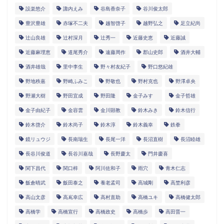
設楽悠介
諏内えみ
谷島香奈子
谷川俊太郎
豊沢豊雄
赤塚不二夫
越智啓子
越野弘之
足立紀尚
辻山良雄
辻村深月
辻秀一
近藤史恵
近藤誠
近藤麻理恵
道尾秀介
遠藤周作
郡山史郎
酒井大輔
酒井雄哉
里中李生
野々村友紀子
野口悠紀雄
野地秩嘉
野崎ふみこ
野敬也
野村克也
野澤卓央
野瀬大樹
野田宜成
野田隆
金子みすゞ
金子哲雄
金子由紀子
金容雲
金川顕教
鈴木みき
鈴木信行
鈴木啓介
鈴木尚子
鈴木淳
鈴木義幸
鉄拳
鏡リュウジ
長南瑞生
長尾一洋
長沼直樹
長沼睦雄
長谷川俊道
長谷川嘉哉
長野慶太
門井慶喜
関下昌代
関口梓
阿川佐和子
雨穴
青木仁志
飯倉晴武
飯田泰之
養老孟司
高城剛
高埜利彦
高山文彦
高嶌幸広
高村直助
高橋ユキ
高橋健太郎
高橋学
高橋宣行
高橋政史
高橋歩
高田晋一