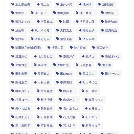
池上奈生美
池上彰
池井戸潤
池永陽
池田清彦
池田潤
池田範子
池田貴将
池田香代子
池谷裕二
沢渡あまね
河田真誠
油沼
法月綸太郎
浅倉秋成
浅生鴨
浅田すぐる
浜口直太
海野凪子
淀川長治
清好延
清水ともみ
清水克衛
清永安雄
清田隆之(桃山商事)
清野由美
渋谷直角
渡辺健介
渡邊康弘
滝乃みわこ
潮凪洋介
瀧靖之
瀬尾まいこ
火坂雅志
為末大
犬塚壮志
玉置妙憂
生月誠
田中泰延
田原真人
田口信教
田坂広志
田村セツコ
田村浩二
田村由美
甲野善紀
町田そのこ
町田真知子
白取春彦
白澤卓二
百田尚樹
相原コージ
相沢沙呼
眞鍋かをり
真田つづる
矢作ちはる
矢作直樹
石井あらた
石井貴士
石原加受子
石原新菜
石川光陽
石川拓治
石川真理子
石川英輔
石村友見
石田ゆり子