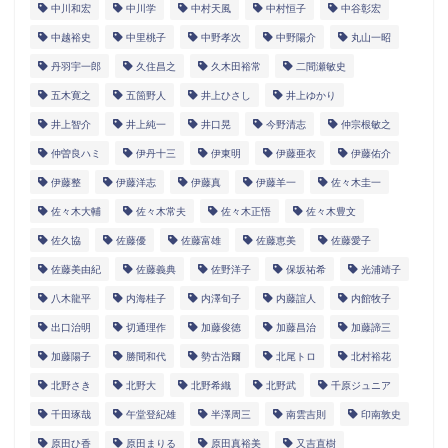
中川和宏
中川学
中村天風
中村恒子
中谷彰宏
中越裕史
中里桃子
中野孝次
中野陽介
丸山一昭
丹羽宇一郎
久住昌之
久木田裕常
二間瀬敏史
五木寛之
五箇野人
井上ひさし
井上ゆかり
井上智介
井上純一
井口晃
今野清志
仲宗根敏之
仲曽良ハミ
伊丹十三
伊東明
伊藤亜衣
伊藤佑介
伊藤整
伊藤洋志
伊藤真
伊藤羊一
佐々木圭一
佐々木大輔
佐々木常夫
佐々木正悟
佐々木豊文
佐久協
佐藤優
佐藤富雄
佐藤恵美
佐藤愛子
佐藤美由紀
佐藤義典
佐野洋子
保坂祐希
光浦靖子
八木龍平
内海桂子
内澤旬子
内藤誼人
内館牧子
出口治明
切通理作
加藤俊徳
加藤昌治
加藤諦三
加藤陽子
勝間和代
勢古浩爾
北尾トロ
北村裕花
北野さき
北野大
北野希織
北野武
千原ジュニア
千田琢哉
午堂登紀雄
半澤周三
南雲吉則
印南敦史
原田ひ香
原田まりる
原田真裕美
又吉直樹