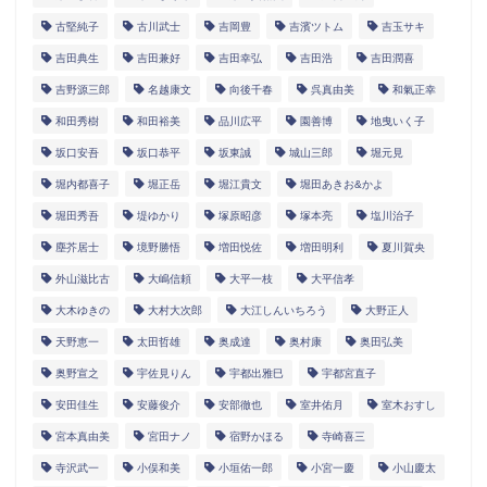
古堅純子
古川武士
吉岡豊
吉濱ツトム
吉玉サキ
吉田典生
吉田兼好
吉田幸弘
吉田浩
吉田潤喜
吉野源三郎
名越康文
向後千春
呉真由美
和氣正幸
和田秀樹
和田裕美
品川広平
園善博
地曳いく子
坂口安吾
坂口恭平
坂東誠
城山三郎
堀元見
堀内都喜子
堀正岳
堀江貴文
堀田あきお&かよ
堀田秀吾
堤ゆかり
塚原昭彦
塚本亮
塩川治子
塵芥居士
境野勝悟
増田悦佐
増田明利
夏川賀央
外山滋比古
大嶋信頼
大平一枝
大平信孝
大木ゆきの
大村大次郎
大江しんいちろう
大野正人
天野恵一
太田哲雄
奥成達
奥村康
奥田弘美
奥野宣之
宇佐見りん
宇都出雅巳
宇都宮直子
安田佳生
安藤俊介
安部徹也
室井佑月
室木おすし
宮本真由美
宮田ナノ
宿野かほる
寺崎喜三
寺沢武一
小俣和美
小垣佑一郎
小宮一慶
小山慶太