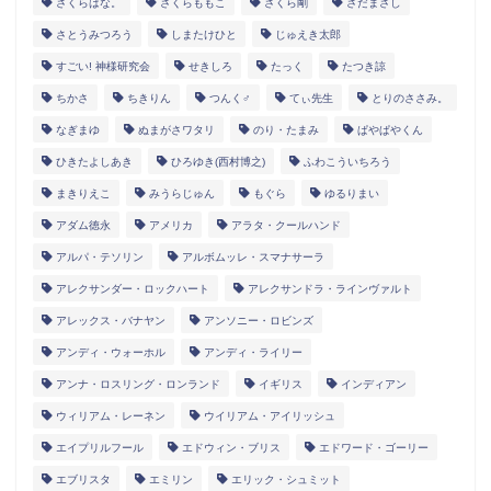
さくらはな。
さくらももこ
さくら剛
さだまさし
さとうみつろう
しまたけひと
じゅえき太郎
すごい! 神様研究会
せきしろ
たっく
たつき諒
ちかさ
ちきりん
つんく♂
てぃ先生
とりのささみ。
なぎまゆ
ぬまがさワタリ
のり・たまみ
ぱやぱやくん
ひきたよしあき
ひろゆき(西村博之)
ふわこういちろう
まきりえこ
みうらじゅん
もぐら
ゆるりまい
アダム徳永
アメリカ
アラタ・クールハンド
アルパ・テソリン
アルボムッレ・スマナサーラ
アレクサンダー・ロックハート
アレクサンドラ・ラインヴァルト
アレックス・バナヤン
アンソニー・ロビンズ
アンディ・ウォーホル
アンディ・ライリー
アンナ・ロスリング・ロンランド
イギリス
インディアン
ウィリアム・レーネン
ウイリアム・アイリッシュ
エイプリルフール
エドウィン・ブリス
エドワード・ゴーリー
エブリスタ
エミリン
エリック・シュミット