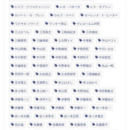
レイフ・クリスチャンソン
レオ・バボータ
レス・ギブリン
ロバート・Ｇ・アレン
ロルフ・ドベリ
ローレンス・J・ピーター
ワクサカ ソウヘイ
ワッキー貝山
ヴェルヘルムIII世
三上かつら
三宅裕之
三島由紀夫
三木雄信
三橋貴明
三輪裕範
上大岡トメ
中尾彬
中山マコト
中山和義
中山武
中島健祐
中島芭旺
中川いさみ
中川和宏
中川学
中村天風
中村恒子
中谷彰宏
中越裕史
中里桃子
中野孝次
中野陽介
丸山一昭
丹羽宇一郎
久住昌之
久木田裕常
二間瀬敏史
五木寛之
五箇野人
井上ひさし
井上ゆかり
井上智介
井上純一
井口晃
今野清志
仲宗根敏之
仲曽良ハミ
伊丹十三
伊東明
伊藤亜衣
伊藤佑介
伊藤整
伊藤洋志
伊藤真
伊藤羊一
佐々木圭一
佐々木大輔
佐々木常夫
佐々木正悟
佐々木豊文
佐久協
佐藤優
佐藤富雄
佐藤恵美
佐藤愛子