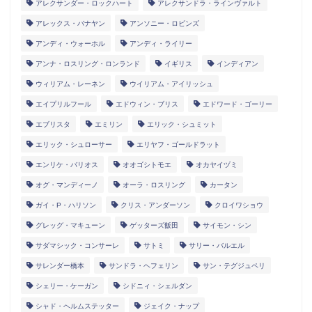
アレクサンダー・ロックハート
アレクサンドラ・ラインヴァルト
アレックス・バナヤン
アンソニー・ロビンズ
アンディ・ウォーホル
アンディ・ライリー
アンナ・ロスリング・ロンランド
イギリス
インディアン
ウィリアム・レーネン
ウイリアム・アイリッシュ
エイプリルフール
エドウィン・ブリス
エドワード・ゴーリー
エブリスタ
エミリン
エリック・シュミット
エリック・シュローサー
エリヤフ・ゴールドラット
エンリケ・バリオス
オオゴシトモエ
オカヤイヅミ
オグ・マンディーノ
オーラ・ロスリング
カータン
ガイ・P・ハリソン
クリス・アンダーソン
クロイワショウ
グレッグ・マキューン
ゲッターズ飯田
サイモン・シン
サダマシック・コンサーレ
サトミ
サリー・バルエル
サレンダー橋本
サンドラ・ヘフェリン
サン・テグジュペリ
シェリー・ケーガン
シドニィ・シェルダン
シャド・ヘルムステッター
ジェイク・ナップ