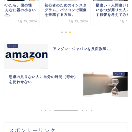
ラついたら、僕の場
初心者のためのインスタ
勘違い（人間違い）
、こんなに器の小さい
グラム。パソコンで画像
いさつが周りの人に
でした。
を投稿する方法。
す影響を考えてみた
1月 19, 2024
1月 19, 2024
1月 19, 
アマゾン・ジャパンを反面教師に。
思慮の足りない人に自分の時間（寿命）
を使わせない
スポンサーリンク