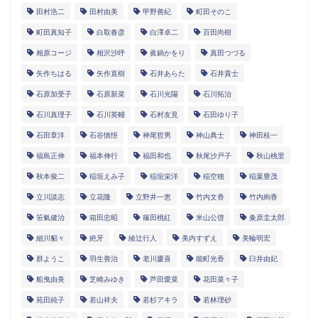
田村浩二
田村由美
甲野善紀
町田そのこ
町田真知子
白取春彦
白澤卓二
百田尚樹
相原コージ
相沢沙呼
眞鍋かをり
真田つづる
矢作ちはる
矢作直樹
石井あらた
石井貴士
石原加受子
石原新菜
石川光陽
石川拓治
石川真理子
石川英輔
石村友見
石田ゆり子
石田章洋
石谷慎悟
神尾哲男
神山典士
神田桂一
福島正伸
福本伸行
福田和也
秋尾沙戸子
秋山桃里
秋本俊二
稲垣えみ子
稲垣栄洋
稲空穂
稲葉豊茂
立川談志
立花隆
立野井一恵
竹内文香
竹内絢香
笹氣健治
箱田忠昭
篠田桃紅
米山公啓
粂原圭太郎
細川貂々
絶牙
綾辻行人
美内すずえ
美輪明宏
群ようこ
羽生善治
老川慶喜
能町光香
臼井由妃
船曳由美
芝崎みゆき
芦田愛菜
花田菜々子
苑田純子
若山祥夫
若杉アキラ
若林理砂