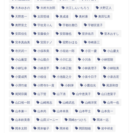
大木ゆきの
大村大次郎
大江しんいちろう
大野正人
天野恵一
太田哲雄
奥成達
奥村康
奥田弘美
奥野宣之
宇佐見りん
宇都出雅巳
宇都宮直子
安田佳生
安藤俊介
安部徹也
室井佑月
室木おすし
宮本真由美
宮田ナノ
宿野かほる
寺崎喜三
寺沢武一
小俣和美
小垣佑一郎
小宮一慶
小山慶太
小山薫堂
小山龍介
小川仁志
小川糸
小林哲朗
小林弘幸
小林昌平
小林正観
小林眞理子
小林聡美
小栗成男
小椋佳
小池龍之介
小泉今日子
小泉吉宏
小澤竹俊
小野寺S一貴
小飼弾
小鷹信光
尾原和啓
尾関宗園
山下哲
山下清
山中恵美子
山口恵梨子
山口裕一郎
山崎将志
山崎武也
山崎洋実
山嵜一也
山本兼一
山本尚
山本幸美
山本甲士
山本良一
山本鈴美香
山田ズーニー
岡崎かつひろ
岡本一志
岡本太郎
岡本敏子
岡本裕
岡田朝雄
岩中祥史