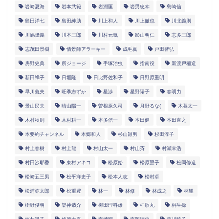
岩崎夏海
岩本武範
岩淵匡
岩男忠幸
島崎信
島田洋七
島田紳助
川上和人
川上徹也
川北義則
川嶋隆義
川本三郎
川村元気
影山明仁
志多三郎
志茂田景樹
情景師アラーキー
成毛眞
戸田智弘
房野史典
所ジョージ
手塚治虫
指南役
新渡戸稲造
新田祥子
日垣隆
日比野佐和子
日野原重明
早川義夫
旺季志ずか
星渉
星野陽子
春明力
景山民夫
晴山陽一
曽根原久司
月野るな(
木暮太一
木村秋則
木村耕一
本多信一
本田健
本田直之
本要約チャンネル
本郷和人
杉山頴男
杉田淳子
村上春樹
村上龍
村山太一
村山斉
村瀬幸浩
村田沙耶香
東村アキコ
松原始
松原照子
松岡修造
松崎五三男
松平洋史子
松本人志
松村卓
松浦弥太郎
松重豊
林一
林修
林成之
林望
枡野俊明
架神恭介
柳田理科雄
桂歌丸
桐生操