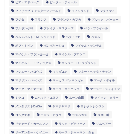
ピア・エドバーグ
ピーター・ティール
フィリップ チェスターフィールド
フィンランド
フクチマミ
フジタ
フランス
フランツ・カフカ
ブルック・バーカー
ブルボン小林
ブレイク・マスターズ
ベラ・ブライヘル
ベルンハルト・M. シュミッド
ペク・セヒ
ペズル
ボブ・トビン
ボンボヤージュ
マイケル・サンデル
マイケル・フランゼーゼ
マイケル・プロンコ
マイケル・Ｊ・フォックス
マシュー・D・ラプラント
マシュー・バロウズ
マツダユカ
マネー・ヘッタ・チャン
マリリン・バーンズ
マーカス バッキンガム
マーク・ボイル
マーク・マイヤーズ
マーク・マチニック
マーシー・シャイモフ
ミツコ
ムハマド・ユヌス
ムーン山田
メイソン・カリー
メンタリストDaiGo
ヤマザキマリ
ヨシタケシンスケ
ヨシダナギ
ヨゼフ・ピタウ
ラスベガス
リズ山崎
リチャード・カールソン
リック・ピティーノ
リムベアー
リーアンダー・ケイニ―
ルース・ジャーマン・白石