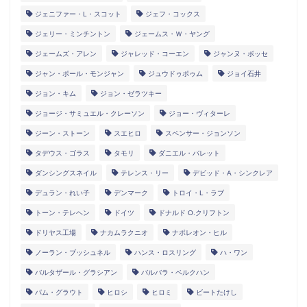
ジェニファー・L・スコット
ジェフ・コックス
ジェリー・ミンチントン
ジェームス・Ｗ・ヤング
ジェームズ・アレン
ジャレッド・コーエン
ジャンヌ・ボッセ
ジャン・ポール・モンジャン
ジュウドゥポゥム
ジョイ石井
ジョン・キム
ジョン・ゼラツキー
ジョージ・サミュエル・クレーソン
ジョー・ヴィターレ
ジーン・ストーン
スエヒロ
スペンサー・ジョンソン
タデウス・ゴラス
タモリ
ダニエル・バレット
ダンシングスネイル
テレンス・リー
デビッド・A・シンクレア
デュラン・れい子
デンマーク
トロイ・L・ラブ
トーン・テレヘン
ドイツ
ドナルド O.クリフトン
ドリヤス工場
ナカムラクニオ
ナポレオン・ヒル
ノーラン・ブッシュネル
ハンス・ロスリング
ハ・ワン
バルタザール・グラシアン
バルバラ・ベルクハン
パム・グラウト
ヒロシ
ヒロミ
ビートたけし