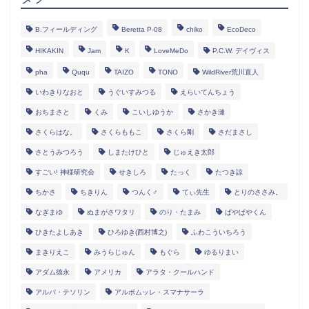
B.フィールディング
Beretta P-08
chiko
EcoDeco
HIKAKIN
Jam
K
LoveMeDo
P.C.W. デイヴィス
pha
Ququ
TAIZO
TONO
WildRiver荒川直人
いわきりなおと
うぐいすみつる
えらいてんちょう
おちまさと
くみ
こいしゆうか
さかき漣
さくらはな。
さくらももこ
さくら剛
さだまさし
さとうみつろう
しまたけひと
じゅえき太郎
すごい! 神様研究会
せきしろ
たっく
たつき諒
ちかさ
ちきりん
つんく♂
てぃ先生
とりのささみ。
なぎまゆ
ぬまがさワタリ
のり・たまみ
ぱやぱやくん
ひきたよしあき
ひろゆき(西村博之)
ふわこういちろう
まきりえこ
みうらじゅん
もぐら
ゆるりまい
アダム徳永
アメリカ
アラタ・クールハンド
アルパ・テソリン
アルボムッレ・スマナサーラ