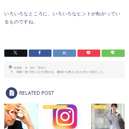
いろいろなところに、いろいろなヒントが転がってい
るものですね。
HOME
DIY・手作り
看板一枚で売り上げが変わる。趣味から教えられた当たり前のこと。
RELATED POST
思う事
WEB・パソコン関連
普段思う事