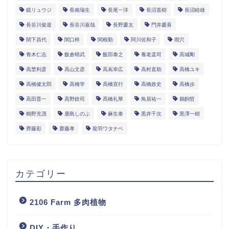
鏡リュウジ
長南瑞生
長尾一洋
長沼直樹
長沼睦雄
長谷川俊道
長谷川嘉哉
長野慶太
門井慶喜
関下昌代
関口梓
関根勤
阿川佐和子
雨穴
青木仁志
飯倉晴武
飯田泰之
養老孟司
高城剛
高埜利彦
高山文彦
高嶌幸広
高村直助
高橋ユキ
高橋健太郎
高橋学
高橋宣行
高橋政史
高橋歩
高田晋一
高野鉄司
髙橋礼華
鳥居祐一
鵜飼哲
鶴野充茂
鹿島しのぶ
麻生泰
黒井千次
黒澤一樹
齊藤彩
齋藤孝
龍羽ワタナベ
カテゴリー
2106 Farm 多肉植物
DIY・手作り