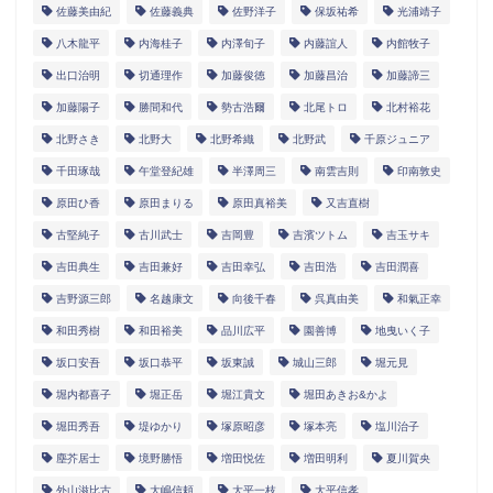
佐藤美由紀
佐藤義典
佐野洋子
保坂祐希
光浦靖子
八木龍平
内海桂子
内澤旬子
内藤誼人
内館牧子
出口治明
切通理作
加藤俊徳
加藤昌治
加藤諦三
加藤陽子
勝間和代
勢古浩爾
北尾トロ
北村裕花
北野さき
北野大
北野希織
北野武
千原ジュニア
千田琢哉
午堂登紀雄
半澤周三
南雲吉則
印南敦史
原田ひ香
原田まりる
原田真裕美
又吉直樹
古堅純子
古川武士
吉岡豊
吉濱ツトム
吉玉サキ
吉田典生
吉田兼好
吉田幸弘
吉田浩
吉田潤喜
吉野源三郎
名越康文
向後千春
呉真由美
和氣正幸
和田秀樹
和田裕美
品川広平
園善博
地曳いく子
坂口安吾
坂口恭平
坂東誠
城山三郎
堀元見
堀内都喜子
堀正岳
堀江貴文
堀田あきお&かよ
堀田秀吾
堤ゆかり
塚原昭彦
塚本亮
塩川治子
塵芥居士
境野勝悟
増田悦佐
増田明利
夏川賀央
外山滋比古
大嶋信頼
大平一枝
大平信孝