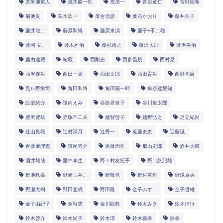
苫米地英人
茂木健一郎
荒濱一
菅原道仁
菅野結希
菊池良
萩本欽一
落合信彦
葉石かおり
藤井久子
藤井龍二
藤原和博
藤原東演
藤子F不二雄
藤岡 弘、
藤木雅治
藤村靖之
藤沢太郎
藤沢晃治
藤由達藏
蛇蔵
西剛志
西多昌規
西村晃
西沢泰生
西田一見
西田文郎
西田育生
西野亮廣
見ル野栄司
角田和将
角田陽一郎
角谷建耀知
設楽悠介
諏内えみ
谷島香奈子
谷川俊太郎
豊沢豊雄
赤塚不二夫
越智啓子
越野弘之
足立紀尚
辻山良雄
辻村深月
辻秀一
近藤史恵
近藤誠
近藤麻理恵
道尾秀介
遠藤周作
郡山史郎
酒井大輔
酒井雄哉
里中李生
野々村友紀子
野口悠紀雄
野地秩嘉
野崎ふみこ
野敬也
野村克也
野澤卓央
野瀬大樹
野田宜成
野田隆
金子みすゞ
金子哲雄
金子由紀子
金容雲
金川顕教
鈴木みき
鈴木信行
鈴木啓介
鈴木尚子
鈴木淳
鈴木義幸
鉄拳