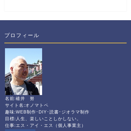
プロフィール
名前:碓井 努
サイト名:オノマトペ
趣味:WEB制作･DIY･読書･ジオラマ制作
目標:人生、楽しいことしかしない。
仕事:エス・アイ・エス（個人事業主）