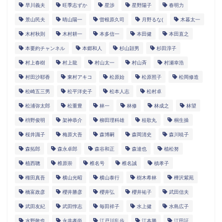
早川義夫
旺季志ずか
星渉
星野陽子
春明力
景山民夫
晴山陽一
曽根原久司
月野るな(
木暮太一
木村秋則
木村耕一
本多信一
本田健
本田直之
本要約チャンネル
本郷和人
杉山頴男
杉田淳子
村上春樹
村上龍
村山太一
村山斉
村瀬幸浩
村田沙耶香
東村アキコ
松原始
松原照子
松岡修造
松崎五三男
松平洋史子
松本人志
松村卓
松浦弥太郎
松重豊
林一
林修
林成之
林望
枡野俊明
架神恭介
柳田理科雄
桂歌丸
桐生操
桜井識子
梅原大吾
森博嗣
森岡清史
森川暁子
森拓郎
森永卓郎
森谷和正
森達也
植松努
植西聰
椎原崇
椎名号
椎名誠
槙孝子
権田真吾
横山光昭
横山泰行
樹木希林
樺沢紫苑
橋富政彦
櫻井勝彦
櫻井弘
櫻井祐子
武田信夫
武田友紀
武田惇志
毎田祥子
水上健
水島広子
水野敬也
永井孝尚
江戸川乱歩
江本勝
江田証