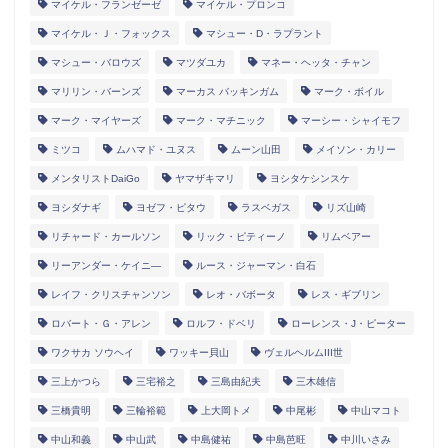
マイケル・フランゼーゼ
マイケル・プロンコ
マイケル・Ｊ・フォックス
マシュー・D・ラプラント
マシュー・バロウズ
マツダユカ
マネー・ヘッタ・チャン
マリリン・バーンズ
マーカス バッキンガム
マーク・ボイル
マーク・マイヤーズ
マーク・マチニック
マーシー・シャイモフ
ミツコ
ムハマド・ユヌス
ムーン山田
メイソン・カリー
メンタリストDaiGo
ヤマザキマリ
ヨシタケシンスケ
ヨシダナギ
ヨゼフ・ピタウ
ラスベガス
リズ山崎
リチャード・カールソン
リック・ピティーノ
リムベアー
リーアンダー・ケイニ―
ルース・ジャーマン・白石
レイフ・クリスチャンソン
レオ・バボータ
レス・ギブリン
ロバート・Ｇ・アレン
ロルフ・ドベリ
ローレンス・J・ピーター
ワクサカ ソウヘイ
ワッキー貝山
ヴェルヘルムIII世
三上かつら
三宅裕之
三島由紀夫
三木雄信
三橋貴明
三輪裕範
上大岡トメ
中尾彬
中山マコト
中山和義
中山武
中島健祐
中島芭旺
中川いさみ