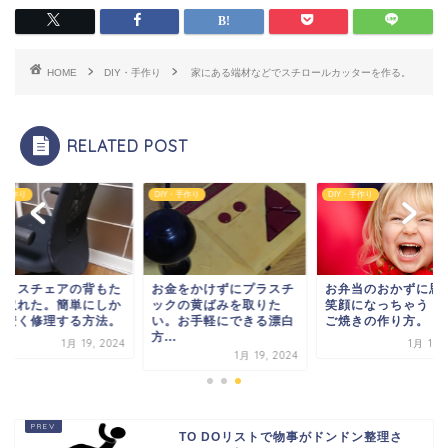
HOME
DIY・手作り
家にある端材などでスチロールカッターを作る。
RELATED POST
Y・手作り
DIY・手作り
DIY・手作り
フィスチェアの背もた
お金をかけずにプラスチ
お弁当のおかずに思
が取れた。簡単にしか
ックの黄ばみを取りた
笑顔になっちゃう！
超安く修理する方法。
い。お手軽にできる漂白
ご焼きの作り方。
方...
1月 19, 2024
1月 19, 
1月 19, 2024
TO DOリストで物事がドンドン整理さ