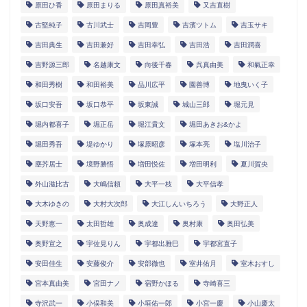
原田ひ香
原田まりる
原田真裕美
又吉直樹
古堅純子
古川武士
吉岡豊
吉濱ツトム
吉玉サキ
吉田典生
吉田兼好
吉田幸弘
吉田浩
吉田潤喜
吉野源三郎
名越康文
向後千春
呉真由美
和氣正幸
和田秀樹
和田裕美
品川広平
園善博
地曳いく子
坂口安吾
坂口恭平
坂東誠
城山三郎
堀元見
堀内都喜子
堀正岳
堀江貴文
堀田あきお&かよ
堀田秀吾
堤ゆかり
塚原昭彦
塚本亮
塩川治子
塵芥居士
境野勝悟
増田悦佐
増田明利
夏川賀央
外山滋比古
大嶋信頼
大平一枝
大平信孝
大木ゆきの
大村大次郎
大江しんいちろう
大野正人
天野恵一
太田哲雄
奥成達
奥村康
奥田弘美
奥野宣之
宇佐見りん
宇都出雅巳
宇都宮直子
安田佳生
安藤俊介
安部徹也
室井佑月
室木おすし
宮本真由美
宮田ナノ
宿野かほる
寺崎喜三
寺沢武一
小俣和美
小垣佑一郎
小宮一慶
小山慶太