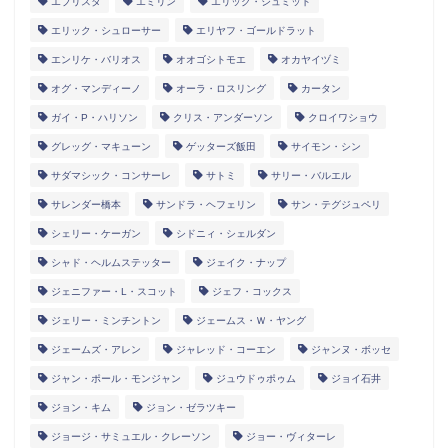
エブリスタ
エミリン
エリック・シュミット
エリック・シュローサー
エリヤフ・ゴールドラット
エンリケ・バリオス
オオゴシトモエ
オカヤイヅミ
オグ・マンディーノ
オーラ・ロスリング
カータン
ガイ・P・ハリソン
クリス・アンダーソン
クロイワショウ
グレッグ・マキューン
ゲッターズ飯田
サイモン・シン
サダマシック・コンサーレ
サトミ
サリー・バルエル
サレンダー橋本
サンドラ・ヘフェリン
サン・テグジュペリ
シェリー・ケーガン
シドニィ・シェルダン
シャド・ヘルムステッター
ジェイク・ナップ
ジェニファー・L・スコット
ジェフ・コックス
ジェリー・ミンチントン
ジェームス・Ｗ・ヤング
ジェームズ・アレン
ジャレッド・コーエン
ジャンヌ・ボッセ
ジャン・ポール・モンジャン
ジュウドゥポゥム
ジョイ石井
ジョン・キム
ジョン・ゼラツキー
ジョージ・サミュエル・クレーソン
ジョー・ヴィターレ