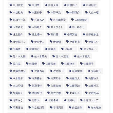
中川和宏
中川学
中村天風
中村恒子
中谷彰宏
中越裕史
中里桃子
中野孝次
中野陽介
丸山一昭
丹羽宇一郎
久住昌之
久木田裕常
二間瀬敏史
五木寛之
五箇野人
井上ひさし
井上ゆかり
井上智介
井上純一
井口晃
今野清志
仲宗根敏之
仲曽良ハミ
伊丹十三
伊東明
伊藤亜衣
伊藤佑介
伊藤整
伊藤洋志
伊藤真
伊藤羊一
佐々木圭一
佐々木大輔
佐々木常夫
佐々木正悟
佐々木豊文
佐久協
佐藤優
佐藤富雄
佐藤恵美
佐藤愛子
佐藤美由紀
佐藤義典
佐野洋子
保坂祐希
光浦靖子
八木龍平
内海桂子
内澤旬子
内藤誼人
内館牧子
出口治明
切通理作
加藤俊徳
加藤昌治
加藤諦三
加藤陽子
勝間和代
勢古浩爾
北尾トロ
北村裕花
北野さき
北野大
北野希織
北野武
千原ジュニア
千田琢哉
午堂登紀雄
半澤周三
南雲吉則
印南敦史