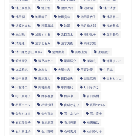
池上奈生美
池上彰
池井戸潤
池永陽
池田清彦
池田潤
池田範子
池田貴将
池田香代子
池谷裕二
沢渡あまね
河田真誠
油沼
法月綸太郎
浅倉秋成
浅生鴨
浅田すぐる
浜口直太
海野凪子
淀川長治
清好延
清水ともみ
清水克衛
清永安雄
清田隆之(桃山商事)
清野由美
渋谷直角
渡辺健介
渡邊康弘
滝乃みわこ
潮凪洋介
瀧靖之
瀬尾まいこ
火坂雅志
為末大
犬塚壮志
玉置妙憂
生月誠
田中泰延
田原真人
田口信教
田坂広志
田村セツコ
田村浩二
田村由美
甲野善紀
町田そのこ
町田真知子
白取春彦
白澤卓二
百田尚樹
相原コージ
相沢沙呼
眞鍋かをり
真田つづる
矢作ちはる
矢作直樹
石井あらた
石井貴士
石原加受子
石原新菜
石川光陽
石川拓治
石川真理子
石川英輔
石村友見
石田ゆり子