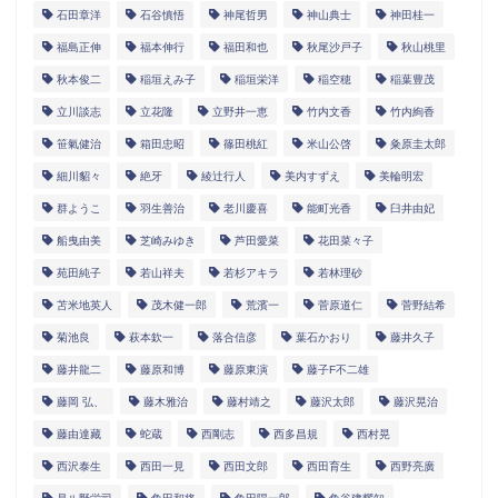
石田章洋
石谷慎悟
神尾哲男
神山典士
神田桂一
福島正伸
福本伸行
福田和也
秋尾沙戸子
秋山桃里
秋本俊二
稲垣えみ子
稲垣栄洋
稲空穂
稲葉豊茂
立川談志
立花隆
立野井一恵
竹内文香
竹内絢香
笹氣健治
箱田忠昭
篠田桃紅
米山公啓
粂原圭太郎
細川貂々
絶牙
綾辻行人
美内すずえ
美輪明宏
群ようこ
羽生善治
老川慶喜
能町光香
臼井由妃
船曳由美
芝崎みゆき
芦田愛菜
花田菜々子
苑田純子
若山祥夫
若杉アキラ
若林理砂
苫米地英人
茂木健一郎
荒濱一
菅原道仁
菅野結希
菊池良
萩本欽一
落合信彦
葉石かおり
藤井久子
藤井龍二
藤原和博
藤原東演
藤子F不二雄
藤岡 弘、
藤木雅治
藤村靖之
藤沢太郎
藤沢晃治
藤由達藏
蛇蔵
西剛志
西多昌規
西村晃
西沢泰生
西田一見
西田文郎
西田育生
西野亮廣