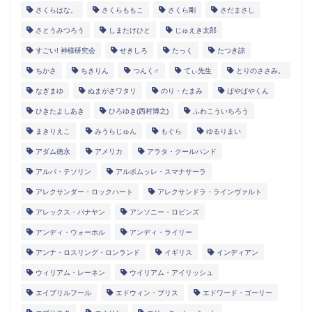
さくらはな。
さくらももこ
さくら剛
さだまさし
さとうみつろう
しまたけひと
じゅえき太郎
すごい! 神様研究会
せきしろ
たっく
たつき諒
ちかさ
ちきりん
つんく♂
てぃ先生
とりのささみ。
なぎまゆ
ぬまがさワタリ
のり・たまみ
ぱやぱやくん
ひきたよしあき
ひろゆき(西村博之)
ふわこういちろう
まきりえこ
みうらじゅん
もぐら
ゆるりまい
アダム徳永
アメリカ
アラタ・クールハンド
アルパ・テソリン
アルボムッレ・スマナサーラ
アレクサンダー・ロックハート
アレクサンドラ・ラインヴァルト
アレックス・バナヤン
アンソニー・ロビンズ
アンディ・ウォーホル
アンディ・ライリー
アンナ・ロスリング・ロンランド
イギリス
インディアン
ウィリアム・レーネン
ウイリアム・アイリッシュ
エイプリルフール
エドウィン・ブリス
エドワード・ゴーリー