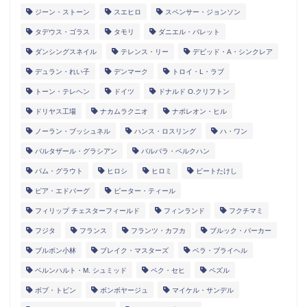
ジーン・ストーン
スエヒロ
スペンサー・ジョンソン
タデウス・ゴラス
タモリ
ダニエル・バレット
ダンシングスネイル
テレンス・リー
デビッド・A・シンクレア
デュラン・れい子
デンマーク
トロイ・L・ラブ
トーン・テレヘン
ドイツ
ドナルド O.クリフトン
ドリヤス工場
ナカムラクニオ
ナポレオン・ヒル
ノーラン・ブッシュネル
ハンス・ロスリング
ハ・ワン
バルタザール・グラシアン
バルバラ・ベルクハン
パム・グラウト
ヒロシ
ヒロミ
ビートたけし
ピア・エドバーグ
ピーター・ティール
フィリップ チェスターフィールド
フィンランド
フクチマミ
フジタ
フランス
フランツ・カフカ
ブルック・バーカー
ブルボン小林
ブレイク・マスターズ
ベラ・ブライヘル
ベルンハルト・M. シュミッド
ペク・セヒ
ペズル
ボブ・トビン
ボンボヤージュ
マイケル・サンデル