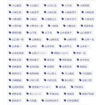
小山薫堂
小山龍介
小川仁志
小川糸
小林哲朗
小林弘幸
小林昌平
小林正観
小林眞理子
小林聡美
小栗成男
小椋佳
小池龍之介
小泉今日子
小泉吉宏
小澤竹俊
小野寺S一貴
小飼弾
小鷹信光
尾原和啓
尾関宗園
山下哲
山下清
山中恵美子
山口恵梨子
山口裕一郎
山崎将志
山崎武也
山崎洋実
山嵜一也
山本兼一
山本尚
山本幸美
山本甲士
山本良一
山本鈴美香
山田ズーニー
岡崎かつひろ
岡本一志
岡本太郎
岡本敏子
岡本裕
岡田朝雄
岩中祥史
岩崎夏海
岩本武範
岩淵匡
岩男忠幸
島崎信
島田洋七
島田紳助
川上和人
川上徹也
川北義則
川嶋隆義
川本三郎
川村元気
影山明仁
志多三郎
志茂田景樹
情景師アラーキー
成毛眞
戸田智弘
房野史典
所ジョージ
手塚治虫
指南役
新渡戸稲造
新田祥子
日垣隆
日比野佐和子
日野原重明