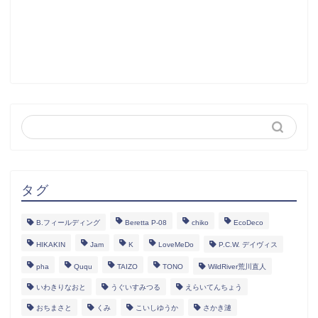
タグ
B.フィールディング
Beretta P-08
chiko
EcoDeco
HIKAKIN
Jam
K
LoveMeDo
P.C.W. デイヴィス
pha
Ququ
TAIZO
TONO
WildRiver荒川直人
いわきりなおと
うぐいすみつる
えらいてんちょう
おちまさと
くみ
こいしゆうか
さかき漣