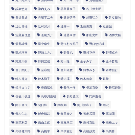
見ル野栄司
角田和将
角田陽一郎
角谷建耀知
設楽悠介
諏内えみ
谷島香奈子
谷川俊太郎
豊沢豊雄
赤塚不二夫
越智啓子
越野弘之
足立紀尚
辻山良雄
辻村深月
辻秀一
近藤史恵
近藤誠
近藤麻理恵
道尾秀介
遠藤周作
郡山史郎
酒井大輔
酒井雄哉
里中李生
野々村友紀子
野口悠紀雄
野地秩嘉
野崎ふみこ
野敬也
野村克也
野澤卓央
野瀬大樹
野田宜成
野田隆
金子みすゞ
金子哲雄
金子由紀子
金容雲
金川顕教
鈴木みき
鈴木信行
鈴木啓介
鈴木尚子
鈴木淳
鈴木義幸
鉄拳
鏡リュウジ
長南瑞生
長尾一洋
長沼直樹
長沼睦雄
長谷川俊道
長谷川嘉哉
長野慶太
門井慶喜
関下昌代
関口梓
関根勤
阿川佐和子
雨穴
青木仁志
飯倉晴武
飯田泰之
養老孟司
高城剛
高埜利彦
高山文彦
高嶌幸広
高村直助
高橋ユキ
高橋健太郎
高橋学
高橋宣行
高橋政史
高橋歩