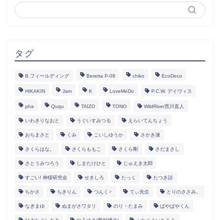
タグ
B.フィールディング
Beretta P-08
chiko
EcoDeco
HIKAKIN
Jam
K
LoveMeDo
P.C.W. デイヴィス
pha
Ququ
TAIZO
TONO
WildRiver荒川直人
いわきりなおと
うぐいすみつる
えらいてんちょう
おちまさと
くみ
こいしゆうか
さかき漣
さくらはな。
さくらももこ
さくら剛
さだまさし
さとうみつろう
しまたけひと
じゅえき太郎
すごい! 神様研究会
せきしろ
たっく
たつき諒
ちかさ
ちきりん
つんく♂
てぃ先生
とりのささみ。
なぎまゆ
ぬまがさワタリ
のり・たまみ
ぱやぱやくん