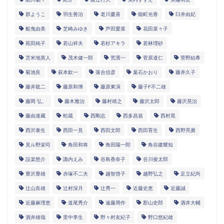
群ようこ
羽生善治
老川慶喜
能町光香
臼井由妃
船曳由美
芝崎みゆき
芦田愛菜
花田菜々子
苑田純子
若山祥夫
若杉アキラ
若林理砂
苫米地英人
茂木健一郎
荒濱一
菅原道仁
菅野結希
菊池良
萩本欽一
落合信彦
葉石かおり
藤井久子
藤井龍二
藤原和博
藤原東演
藤子F不二雄
藤岡 弘、
藤木雅治
藤村靖之
藤沢太郎
藤沢晃治
藤由達藏
蛇蔵
西剛志
西多昌規
西村晃
西沢泰生
西田一見
西田文郎
西田育生
西野亮廣
見ル野栄司
角田和将
角田陽一郎
角谷建耀知
設楽悠介
諏内えみ
谷島香奈子
谷川俊太郎
豊沢豊雄
赤塚不二夫
越智啓子
越野弘之
足立紀尚
辻山良雄
辻村深月
辻秀一
近藤史恵
近藤誠
近藤麻理恵
道尾秀介
遠藤周作
郡山史郎
酒井大輔
酒井雄哉
里中李生
野々村友紀子
野口悠紀雄