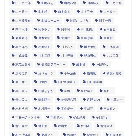
山口裕一郎
山崎将志
山崎武也
山崎洋実
山嵜一也
山本兼一
山本尚
山本幸美
山本甲士
山本良一
山本鈴美香
山田ズーニー
岡崎かつひろ
岡本一志
岡本太郎
岡本敏子
岡本裕
岡田朝雄
岩中祥史
岩崎夏海
岩本武範
岩淵匡
岩男忠幸
島崎信
島田洋七
島田紳助
川上和人
川上徹也
川北義則
川嶋隆義
川本三郎
川村元気
影山明仁
志多三郎
志茂田景樹
情景師アラーキー
成毛眞
戸田智弘
房野史典
所ジョージ
手塚治虫
指南役
新渡戸稲造
新田祥子
日垣隆
日比野佐和子
日野原重明
早川義夫
旺季志ずか
星渉
星野陽子
春明力
景山民夫
晴山陽一
曽根原久司
月野るな(
木暮太一
木村秋則
木村耕一
本多信一
本田健
本田直之
本要約チャンネル
本郷和人
杉山頴男
杉田淳子
村上春樹
村上龍
村山太一
村山斉
村瀬幸浩
村田沙耶香
東村アキコ
松原始
松原照子
松岡修造