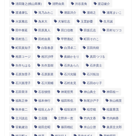
清田隆之(桃山商事)
清野由美
渋谷直角
渡辺健介
渡邊康弘
滝乃みわこ
潮凪洋介
瀧靖之
瀬尾まいこ
火坂雅志
為末大
犬塚壮志
玉置妙憂
生月誠
田中泰延
田原真人
田口信教
田坂広志
田村セツコ
田村浩二
田村由美
甲野善紀
町田そのこ
町田真知子
白取春彦
白澤卓二
百田尚樹
相原コージ
相沢沙呼
眞鍋かをり
真田つづる
矢作ちはる
矢作直樹
石井あらた
石井貴士
石原加受子
石原新菜
石川光陽
石川拓治
石川真理子
石川英輔
石村友見
石田ゆり子
石田章洋
石谷慎悟
神尾哲男
神山典士
神田桂一
福島正伸
福本伸行
福田和也
秋尾沙戸子
秋山桃里
秋本俊二
稲垣えみ子
稲垣栄洋
稲空穂
稲葉豊茂
立川談志
立花隆
立野井一恵
竹内文香
竹内絢香
笹氣健治
箱田忠昭
篠田桃紅
米山公啓
粂原圭太郎
細川貂々
絶牙
綾辻行人
美内すずえ
美輪明宏