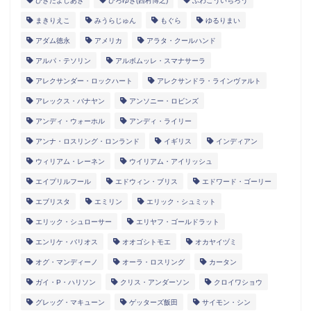
ひきたよしあき
ひろゆき(西村博之)
ふわこういちろう
まきりえこ
みうらじゅん
もぐら
ゆるりまい
アダム徳永
アメリカ
アラタ・クールハンド
アルパ・テソリン
アルボムッレ・スマナサーラ
アレクサンダー・ロックハート
アレクサンドラ・ラインヴァルト
アレックス・バナヤン
アンソニー・ロビンズ
アンディ・ウォーホル
アンディ・ライリー
アンナ・ロスリング・ロンランド
イギリス
インディアン
ウィリアム・レーネン
ウイリアム・アイリッシュ
エイプリルフール
エドウィン・ブリス
エドワード・ゴーリー
エブリスタ
エミリン
エリック・シュミット
エリック・シュローサー
エリヤフ・ゴールドラット
エンリケ・バリオス
オオゴシトモエ
オカヤイヅミ
オグ・マンディーノ
オーラ・ロスリング
カータン
ガイ・P・ハリソン
クリス・アンダーソン
クロイワショウ
グレッグ・マキューン
ゲッターズ飯田
サイモン・シン