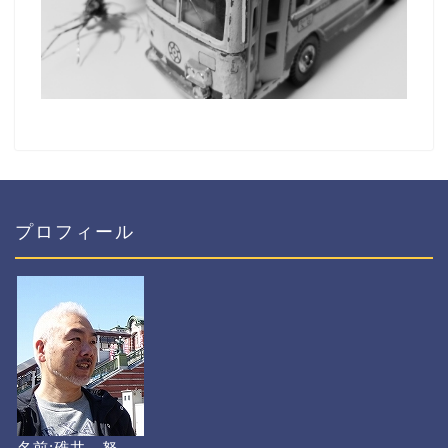
プロフィール
名前:碓井 努