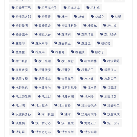
松崎五三男
松平洋史子
松本人志
松村卓
松浦弥太郎
松重豊
林一
林修
林成之
林望
枡野俊明
架神恭介
柳田理科雄
桂歌丸
桐生操
桜井識子
梅原大吾
森博嗣
森岡清史
森川暁子
森拓郎
森永卓郎
森谷和正
森達也
植松努
植西聰
椎原崇
椎名号
椎名誠
槙孝子
権田真吾
横山光昭
横山泰行
樹木希林
樺沢紫苑
橋富政彦
櫻井勝彦
櫻井弘
櫻井祐子
武田信夫
武田友紀
武田惇志
毎田祥子
水上健
水島広子
水野敬也
永井孝尚
江戸川乱歩
江本勝
江田証
池上奈生美
池上彰
池井戸潤
池永陽
池田清彦
池田潤
池田範子
池田貴将
池田香代子
池谷裕二
沢渡あまね
河田真誠
油沼
法月綸太郎
浅倉秋成
浅生鴨
浅田すぐる
浜口直太
海野凪子
淀川長治
清好延
清水ともみ
清水克衛
清永安雄