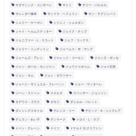
サダマシック・コンサーレ
サトミ
サリー・バルエル
サレンダー橋本
サンドラ・ヘフェリン
サン・テグジュペリ
シェリー・ケーガン
シドニィ・シェルダン
シャド・ヘルムステッター
ジェイク・ナップ
ジェニファー・L・スコット
ジェフ・コックス
ジェリー・ミンチントン
ジェームス・Ｗ・ヤング
ジェームズ・アレン
ジャレッド・コーエン
ジャンヌ・ボッセ
ジャン・ポール・モンジャン
ジュウドゥポゥム
ジョイ石井
ジョン・キム
ジョン・ゼラツキー
ジョージ・サミュエル・クレーソン
ジョー・ヴィターレ
ジーン・ストーン
スエヒロ
スペンサー・ジョンソン
タデウス・ゴラス
タモリ
ダニエル・バレット
ダンシングスネイル
テレンス・リー
デビッド・A・シンクレア
デュラン・れい子
デンマーク
トロイ・L・ラブ
トーン・テレヘン
ドイツ
ドナルド O.クリフトン