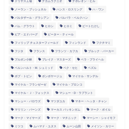
ドリヤス工場
ナカムラクニオ
ナポレオン・ヒル
ノーラン・ブッシュネル
ハンス・ロスリング
ハ・ワン
バルタザール・グラシアン
バルバラ・ベルクハン
パム・グラウト
ヒロシ
ヒロミ
ビートたけし
ピア・エドバーグ
ピーター・ティール
フィリップ チェスターフィールド
フィンランド
フクチマミ
フジタ
フランス
フランツ・カフカ
ブルック・バーカー
ブルボン小林
ブレイク・マスターズ
ベラ・ブライヘル
ベルンハルト・M. シュミッド
ペク・セヒ
ペズル
ボブ・トビン
ボンボヤージュ
マイケル・サンデル
マイケル・フランゼーゼ
マイケル・プロンコ
マイケル・Ｊ・フォックス
マシュー・D・ラプラント
マシュー・バロウズ
マツダユカ
マネー・ヘッタ・チャン
マリリン・バーンズ
マーカス バッキンガム
マーク・ボイル
マーク・マイヤーズ
マーク・マチニック
マーシー・シャイモフ
ミツコ
ムハマド・ユヌス
ムーン山田
メイソン・カリー