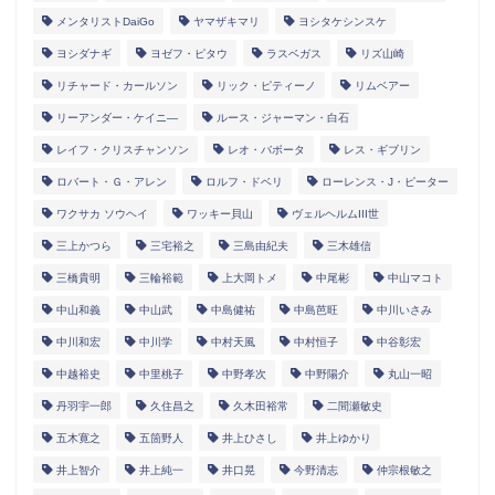
メンタリストDaiGo
ヤマザキマリ
ヨシタケシンスケ
ヨシダナギ
ヨゼフ・ピタウ
ラスベガス
リズ山崎
リチャード・カールソン
リック・ピティーノ
リムベアー
リーアンダー・ケイニ―
ルース・ジャーマン・白石
レイフ・クリスチャンソン
レオ・バボータ
レス・ギブリン
ロバート・Ｇ・アレン
ロルフ・ドベリ
ローレンス・J・ピーター
ワクサカ ソウヘイ
ワッキー貝山
ヴェルヘルムIII世
三上かつら
三宅裕之
三島由紀夫
三木雄信
三橋貴明
三輪裕範
上大岡トメ
中尾彬
中山マコト
中山和義
中山武
中島健祐
中島芭旺
中川いさみ
中川和宏
中川学
中村天風
中村恒子
中谷彰宏
中越裕史
中里桃子
中野孝次
中野陽介
丸山一昭
丹羽宇一郎
久住昌之
久木田裕常
二間瀬敏史
五木寛之
五箇野人
井上ひさし
井上ゆかり
井上智介
井上純一
井口晃
今野清志
仲宗根敏之