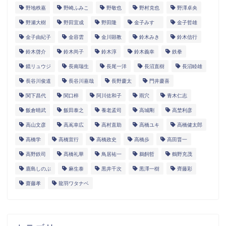
野地秩嘉
野崎ふみこ
野敬也
野村克也
野澤卓央
野瀬大樹
野田宜成
野田隆
金子みすゞ
金子哲雄
金子由紀子
金容雲
金川顕教
鈴木みき
鈴木信行
鈴木啓介
鈴木尚子
鈴木淳
鈴木義幸
鉄拳
鏡リュウジ
長南瑞生
長尾一洋
長沼直樹
長沼睦雄
長谷川俊道
長谷川嘉哉
長野慶太
門井慶喜
関下昌代
関口梓
阿川佐和子
雨穴
青木仁志
飯倉晴武
飯田泰之
養老孟司
高城剛
高埜利彦
高山文彦
高嶌幸広
高村直助
高橋ユキ
高橋健太郎
高橋学
高橋宣行
高橋政史
高橋歩
高田晋一
高野鉄司
髙橋礼華
鳥居祐一
鵜飼哲
鶴野充茂
鹿島しのぶ
麻生泰
黒井千次
黒澤一樹
齊藤彩
齋藤孝
龍羽ワタナベ