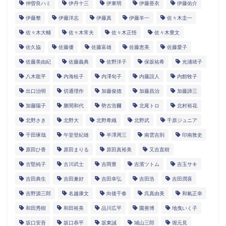
仲曽良ハミ
伊丹十三
伊東明
伊藤亜衣
伊藤佑介
伊藤整
伊藤洋志
伊藤真
伊藤羊一
佐々木圭一
佐々木大輔
佐々木常夫
佐々木正悟
佐々木豊文
佐久協
佐藤優
佐藤富雄
佐藤恵美
佐藤愛子
佐藤美由紀
佐藤義典
佐野洋子
保坂祐希
光浦靖子
八木龍平
内海桂子
内澤旬子
内藤誼人
内館牧子
出口治明
切通理作
加藤俊徳
加藤昌治
加藤諦三
加藤陽子
勝間和代
勢古浩爾
北尾トロ
北村裕花
北野さき
北野大
北野希織
北野武
千原ジュニア
千田琢哉
午堂登紀雄
半澤周三
南雲吉則
印南敦史
原田ひ香
原田まりる
原田真裕美
又吉直樹
古堅純子
古川武士
吉岡豊
吉濱ツトム
吉玉サキ
吉田典生
吉田兼好
吉田幸弘
吉田浩
吉田潤喜
吉野源三郎
名越康文
向後千春
呉真由美
和氣正幸
和田秀樹
和田裕美
品川広平
園善博
地曳いく子
坂口安吾
坂口恭平
坂東誠
城山三郎
堀元見