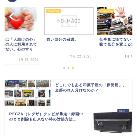
思う事
普段思う事
失敗に学ぶ
なたは「人助けの心」
強い自分の召還。
仕事量に慌てない！
普通の人に利用されて
吸で気分を変える方
いけない。心のすり
.
11月 22, 2025
1月 19, 
1月 19, 2024
どこにでもある和菓子屋の「伊勢屋」。
全部のれん分けなのか？
REGZA（レグザ）テレビが暴走！録画中
のまま削除も出来ない時の対処方法...