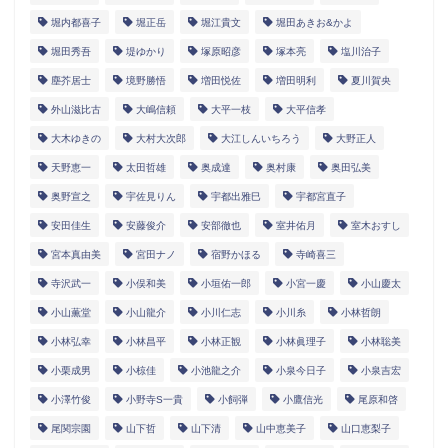
堀内都喜子
堀正岳
堀江貴文
堀田あきお&かよ
堀田秀吾
堤ゆかり
塚原昭彦
塚本亮
塩川治子
塵芥居士
境野勝悟
増田悦佐
増田明利
夏川賀央
外山滋比古
大嶋信頼
大平一枝
大平信孝
大木ゆきの
大村大次郎
大江しんいちろう
大野正人
天野恵一
太田哲雄
奥成達
奥村康
奥田弘美
奥野宣之
宇佐見りん
宇都出雅巳
宇都宮直子
安田佳生
安藤俊介
安部徹也
室井佑月
室木おすし
宮本真由美
宮田ナノ
宿野かほる
寺崎喜三
寺沢武一
小俣和美
小垣佑一郎
小宮一慶
小山慶太
小山薫堂
小山龍介
小川仁志
小川糸
小林哲朗
小林弘幸
小林昌平
小林正観
小林眞理子
小林聡美
小栗成男
小椋佳
小池龍之介
小泉今日子
小泉吉宏
小澤竹俊
小野寺S一貴
小飼弾
小鷹信光
尾原和啓
尾関宗園
山下哲
山下清
山中恵美子
山口恵梨子