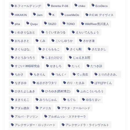
B.フィールディング
Beretta P-08
chiko
EcoDeco
HIKAKIN
Jam
K
LoveMeDo
P.C.W. デイヴィス
pha
Ququ
TAIZO
TONO
WildRiver荒川直人
いわきりなおと
うぐいすみつる
えらいてんちょう
おちまさと
くみ
こいしゆうか
さかき漣
さくらはな。
さくらももこ
さくら剛
さだまさし
さとうみつろう
しまたけひと
じゅえき太郎
すごい! 神様研究会
せきしろ
たっく
たつき諒
ちかさ
ちきりん
つんく♂
てぃ先生
とりのささみ。
なぎまゆ
ぬまがさワタリ
のり・たまみ
ぱやぱやくん
ひきたよしあき
ひろゆき(西村博之)
ふわこういちろう
まきりえこ
みうらじゅん
もぐら
ゆるりまい
アダム徳永
アメリカ
アラタ・クールハンド
アルパ・テソリン
アルボムッレ・スマナサーラ
アレクサンダー・ロックハート
アレクサンドラ・ラインヴァルト