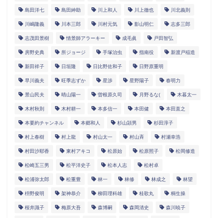
島田洋七
島田紳助
川上和人
川上徹也
川北義則
川嶋隆義
川本三郎
川村元気
影山明仁
志多三郎
志茂田景樹
情景師アラーキー
成毛眞
戸田智弘
房野史典
所ジョージ
手塚治虫
指南役
新渡戸稲造
新田祥子
日垣隆
日比野佐和子
日野原重明
早川義夫
旺季志ずか
星渉
星野陽子
春明力
景山民夫
晴山陽一
曽根原久司
月野るな(
木暮太一
木村秋則
木村耕一
本多信一
本田健
本田直之
本要約チャンネル
本郷和人
杉山頴男
杉田淳子
村上春樹
村上龍
村山太一
村山斉
村瀬幸浩
村田沙耶香
東村アキコ
松原始
松原照子
松岡修造
松崎五三男
松平洋史子
松本人志
松村卓
松浦弥太郎
松重豊
林一
林修
林成之
林望
枡野俊明
架神恭介
柳田理科雄
桂歌丸
桐生操
桜井識子
梅原大吾
森博嗣
森岡清史
森川暁子