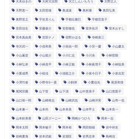
大木ゆきの
大村大次郎
大江しんいちろう
大野正人
天野恵一
太田哲雄
奥成達
奥村康
奥田弘美
奥野宣之
宇佐見りん
宇都出雅巳
宇都宮直子
安田佳生
安藤俊介
安部徹也
室井佑月
室木おすし
宮本真由美
宮田ナノ
宿野かほる
寺崎喜三
寺沢武一
小俣和美
小垣佑一郎
小宮一慶
小山慶太
小山薫堂
小山龍介
小川仁志
小川糸
小林哲朗
小林弘幸
小林昌平
小林正観
小林眞理子
小林聡美
小栗成男
小椋佳
小池龍之介
小泉今日子
小泉吉宏
小澤竹俊
小野寺S一貴
小飼弾
小鷹信光
尾原和啓
尾関宗園
山下哲
山下清
山中恵美子
山口恵梨子
山口裕一郎
山崎将志
山崎武也
山崎洋実
山嵜一也
山本兼一
山本尚
山本幸美
山本甲士
山本良一
山本鈴美香
山田ズーニー
岡崎かつひろ
岡本一志
岡本太郎
岡本敏子
岡本裕
岡田朝雄
岩中祥史
岩崎夏海
岩本武範
岩淵匡
岩男忠幸
島崎信