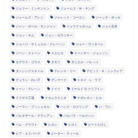
ジェリー・ミンチントン
ジェームス・Ｗ・ヤング
ジェームズ・アレン
ジャレッド・コーエン
ジャンヌ・ボッセ
ジャン・ポール・モンジャン
ジュウドゥポゥム
ジョイ石井
ジョン・キム
ジョン・ゼラツキー
ジョージ・サミュエル・クレーソン
ジョー・ヴィターレ
ジーン・ストーン
スエヒロ
スペンサー・ジョンソン
タデウス・ゴラス
タモリ
ダニエル・バレット
ダンシングスネイル
テレンス・リー
デビッド・A・シンクレア
デュラン・れい子
デンマーク
トロイ・L・ラブ
トーン・テレヘン
ドイツ
ドナルド O.クリフトン
ドリヤス工場
ナカムラクニオ
ナポレオン・ヒル
ノーラン・ブッシュネル
ハンス・ロスリング
ハ・ワン
バルタザール・グラシアン
バルバラ・ベルクハン
パム・グラウト
ヒロシ
ヒロミ
ビートたけし
ピア・エドバーグ
ピーター・ティール