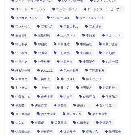
レイフ・クリスチャンソン
レオ・バボータ
レス・ギブリン
ロバート・Ｇ・アレン
ロルフ・ドベリ
ローレンス・J・ピーター
ワクサカ ソウヘイ
ワッキー貝山
ヴェルヘルムIII世
三上かつら
三宅裕之
三島由紀夫
三木雄信
三橋貴明
三輪裕範
上大岡トメ
中尾彬
中山マコト
中山和義
中山武
中島健祐
中島芭旺
中川いさみ
中川和宏
中川学
中村天風
中村恒子
中谷彰宏
中越裕史
中里桃子
中野孝次
中野陽介
丸山一昭
丹羽宇一郎
久住昌之
久木田裕常
二間瀬敏史
五木寛之
五箇野人
井上ひさし
井上ゆかり
井上智介
井上純一
井口晃
今野清志
仲宗根敏之
仲曽良ハミ
伊丹十三
伊東明
伊藤亜衣
伊藤佑介
伊藤整
伊藤洋志
伊藤真
伊藤羊一
佐々木圭一
佐々木大輔
佐々木常夫
佐々木正悟
佐々木豊文
佐久協
佐藤優
佐藤富雄
佐藤恵美
佐藤愛子
佐藤美由紀
佐藤義典
佐野洋子
保坂祐希
光浦靖子