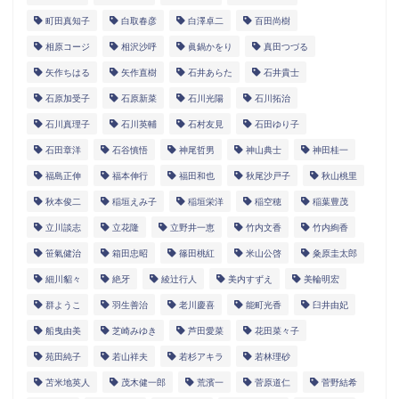
町田真知子
白取春彦
白澤卓二
百田尚樹
相原コージ
相沢沙呼
眞鍋かをり
真田つづる
矢作ちはる
矢作直樹
石井あらた
石井貴士
石原加受子
石原新菜
石川光陽
石川拓治
石川真理子
石川英輔
石村友見
石田ゆり子
石田章洋
石谷慎悟
神尾哲男
神山典士
神田桂一
福島正伸
福本伸行
福田和也
秋尾沙戸子
秋山桃里
秋本俊二
稲垣えみ子
稲垣栄洋
稲空穂
稲葉豊茂
立川談志
立花隆
立野井一恵
竹内文香
竹内絢香
笹氣健治
箱田忠昭
篠田桃紅
米山公啓
粂原圭太郎
細川貂々
絶牙
綾辻行人
美内すずえ
美輪明宏
群ようこ
羽生善治
老川慶喜
能町光香
臼井由妃
船曳由美
芝崎みゆき
芦田愛菜
花田菜々子
苑田純子
若山祥夫
若杉アキラ
若林理砂
苫米地英人
茂木健一郎
荒濱一
菅原道仁
菅野結希