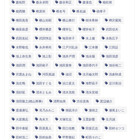
森拓郎
森永卓郎
森谷和正
森達也
植松努
植西聰
椎原崇
椎名号
椎名誠
槙孝子
権田真吾
横山光昭
横山泰行
樹木希林
樺沢紫苑
橋富政彦
櫻井勝彦
櫻井弘
櫻井祐子
武田信夫
武田友紀
武田惇志
毎田祥子
水上健
水島広子
水野敬也
永井孝尚
江戸川乱歩
江本勝
江田証
池上奈生美
池上彰
池井戸潤
池永陽
池田清彦
池田潤
池田範子
池田貴将
池田香代子
池谷裕二
沢渡あまね
河田真誠
油沼
法月綸太郎
浅倉秋成
浅生鴨
浅田すぐる
浜口直太
海野凪子
淀川長治
清好延
清水ともみ
清水克衛
清永安雄
清田隆之(桃山商事)
清野由美
渋谷直角
渡辺健介
渡邊康弘
滝乃みわこ
潮凪洋介
瀧靖之
瀬尾まいこ
火坂雅志
為末大
犬塚壮志
玉置妙憂
生月誠
田中泰延
田原真人
田口信教
田坂広志
田村セツコ
田村浩二
田村由美
甲野善紀
町田そのこ