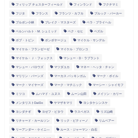
フィリップ チェスターフィールド
フィンランド
フクチマミ
フジタ
フランス
フランツ・カフカ
ブルック・バーカー
ブルボン小林
ブレイク・マスターズ
ベラ・ブライヘル
ベルンハルト・M. シュミッド
ペク・セヒ
ペズル
ボブ・トビン
ボンボヤージュ
マイケル・サンデル
マイケル・フランゼーゼ
マイケル・プロンコ
マイケル・Ｊ・フォックス
マシュー・D・ラプラント
マシュー・バロウズ
マツダユカ
マネー・ヘッタ・チャン
マリリン・バーンズ
マーカス バッキンガム
マーク・ボイル
マーク・マイヤーズ
マーク・マチニック
マーシー・シャイモフ
ミツコ
ムハマド・ユヌス
ムーン山田
メイソン・カリー
メンタリストDaiGo
ヤマザキマリ
ヨシタケシンスケ
ヨシダナギ
ヨゼフ・ピタウ
ラスベガス
リズ山崎
リチャード・カールソン
リック・ピティーノ
リムベアー
リーアンダー・ケイニ―
ルース・ジャーマン・白石