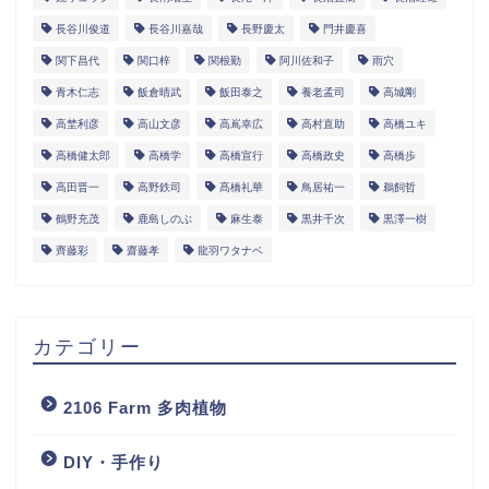
長谷川俊道
長谷川嘉哉
長野慶太
門井慶喜
関下昌代
関口梓
関根勤
阿川佐和子
雨穴
青木仁志
飯倉晴武
飯田泰之
養老孟司
高城剛
高埜利彦
高山文彦
高嶌幸広
高村直助
高橋ユキ
高橋健太郎
高橋学
高橋宣行
高橋政史
高橋歩
高田晋一
高野鉄司
髙橋礼華
鳥居祐一
鵜飼哲
鶴野充茂
鹿島しのぶ
麻生泰
黒井千次
黒澤一樹
齊藤彩
齋藤孝
龍羽ワタナベ
カテゴリー
2106 Farm 多肉植物
DIY・手作り