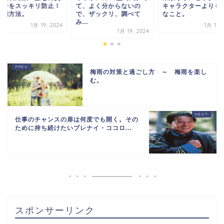
や汗をスッキリ防止！
て、よく分からないの
キャラクターよりも
解消方法。
で、ザックリ、調べて
なこと。
み...
1月 19, 2024
1月 19, 
1月 19, 2024
梅雨の対策と過ごし方 ～ 梅雨を楽し
む。
仕事のチャンスの扉は何度でも開く。その
ために持ち続けたいブレナイ・ココロ...
スポンサーリンク