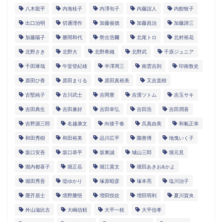
八木龍平
内海桂子
内澤旬子
内藤誼人
内館牧子
出口治明
切通理作
加藤俊徳
加藤昌治
加藤諦三
加藤陽子
勝間和代
勢古浩爾
北尾トロ
北村裕花
北野さき
北野大
北野希織
北野武
千原ジュニア
千田琢哉
午堂登紀雄
半澤周三
南雲吉則
印南敦史
原田ひ香
原田まりる
原田真裕美
又吉直樹
古堅純子
古川武士
吉岡豊
吉濱ツトム
吉玉サキ
吉田典生
吉田兼好
吉田幸弘
吉田浩
吉田潤喜
吉野源三郎
名越康文
向後千春
呉真由美
和氣正幸
和田秀樹
和田裕美
品川広平
園善博
地曳いく子
坂口安吾
坂口恭平
坂東誠
城山三郎
堀元見
堀内都喜子
堀正岳
堀江貴文
堀田あきお&かよ
堀田秀吾
堤ゆかり
塚原昭彦
塚本亮
塩川治子
塵芥居士
境野勝悟
増田悦佐
増田明利
夏川賀央
外山滋比古
大嶋信頼
大平一枝
大平信孝