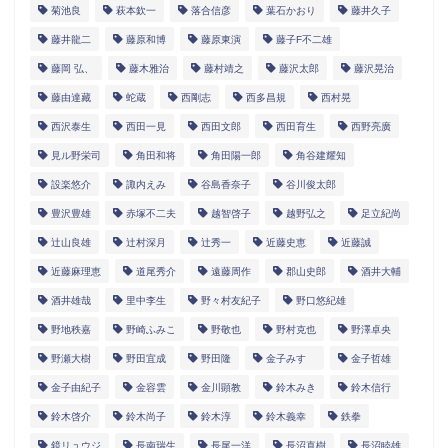
菊池良
萩本欽一
落合信彦
葉石かおり
藤井久子
藤井龍二
藤原和博
藤原東演
藤子F不二雄
藤岡 弘、
藤木雅治
藤村靖之
藤沢太郎
藤沢晃治
藤由達藏
蛇蔵
西剛志
西多昌規
西村晃
西沢泰生
西田一見
西田文郎
西田育生
西野亮廣
見ル野栄司
角田和将
角田陽一郎
角谷建耀知
設楽悠介
諏内えみ
谷島香奈子
谷川俊太郎
豊沢豊雄
赤塚不二夫
越智啓子
越野弘之
足立紀尚
辻山良雄
辻村深月
辻秀一
近藤史恵
近藤誠
近藤麻理恵
道尾秀介
遠藤周作
郡山史郎
酒井大輔
酒井雄哉
里中李生
野々村友紀子
野口悠紀雄
野地秩嘉
野崎ふみこ
野敬也
野村克也
野澤卓央
野瀬大樹
野田宜成
野田隆
金子みすゞ
金子哲雄
金子由紀子
金容雲
金川顕教
鈴木みき
鈴木信行
鈴木啓介
鈴木尚子
鈴木淳
鈴木義幸
鉄拳
鏡リュウジ
長南瑞生
長尾一洋
長沼直樹
長沼睦雄