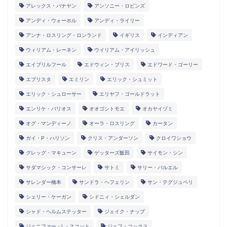
アレックス・バナヤン
アンソニー・ロビンズ
アンディ・ウォーホル
アンディ・ライリー
アンナ・ロスリング・ロンランド
イギリス
インディアン
ウィリアム・レーネン
ウイリアム・アイリッシュ
エイプリルフール
エドウィン・ブリス
エドワード・ゴーリー
エブリスタ
エミリン
エリック・シュミット
エリック・シュローサー
エリヤフ・ゴールドラット
エンリケ・バリオス
オオゴシトモエ
オカヤイヅミ
オグ・マンディーノ
オーラ・ロスリング
カータン
ガイ・P・ハリソン
クリス・アンダーソン
クロイワショウ
グレッグ・マキューン
ゲッターズ飯田
サイモン・シン
サダマシック・コンサーレ
サトミ
サリー・バルエル
サレンダー橋本
サンドラ・ヘフェリン
サン・テグジュペリ
シェリー・ケーガン
シドニィ・シェルダン
シャド・ヘルムステッター
ジェイク・ナップ
ジェニファー・L・スコット
ジェフ・コックス