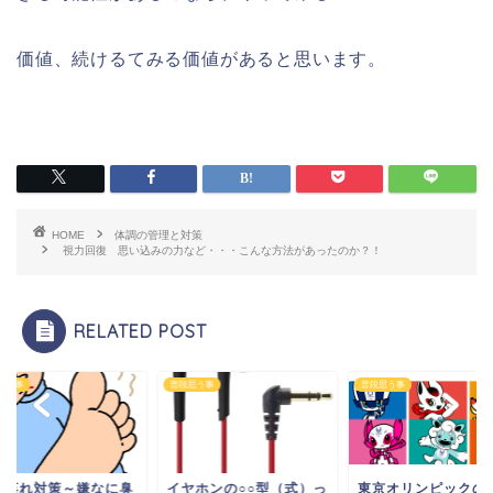
価値、続けるてみる価値があると思います。
HOME
体調の管理と対策
視力回復 思い込みの力など・・・こんな方法があったのか？！
RELATED POST
思う事
普段思う事
普段思う事
の蒸れ対策～嫌なに臭
イヤホンの○○型（式）っ
東京オリンピックの