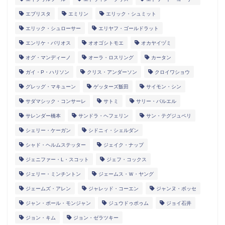
エブリスタ
エミリン
エリック・シュミット
エリック・シュローサー
エリヤフ・ゴールドラット
エンリケ・バリオス
オオゴシトモエ
オカヤイヅミ
オグ・マンディーノ
オーラ・ロスリング
カータン
ガイ・P・ハリソン
クリス・アンダーソン
クロイワショウ
グレッグ・マキューン
ゲッターズ飯田
サイモン・シン
サダマシック・コンサーレ
サトミ
サリー・バルエル
サレンダー橋本
サンドラ・ヘフェリン
サン・テグジュペリ
シェリー・ケーガン
シドニィ・シェルダン
シャド・ヘルムステッター
ジェイク・ナップ
ジェニファー・L・スコット
ジェフ・コックス
ジェリー・ミンチントン
ジェームス・Ｗ・ヤング
ジェームズ・アレン
ジャレッド・コーエン
ジャンヌ・ボッセ
ジャン・ポール・モンジャン
ジュウドゥポゥム
ジョイ石井
ジョン・キム
ジョン・ゼラツキー