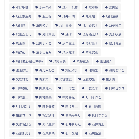
水野敬也
永井孝尚
江戸川乱歩
江本勝
江田証
池上奈生美
池上彰
池井戸潤
池永陽
池田清彦
池田潤
池田範子
池田貴将
池田香代子
池谷裕二
沢渡あまね
河田真誠
油沼
法月綸太郎
浅倉秋成
浅生鴨
浅田すぐる
浜口直太
海野凪子
淀川長治
清好延
清水ともみ
清水克衛
清永安雄
清田隆之(桃山商事)
清野由美
渋谷直角
渡辺健介
渡邊康弘
滝乃みわこ
潮凪洋介
瀧靖之
瀬尾まいこ
火坂雅志
為末大
犬塚壮志
玉置妙憂
生月誠
田中泰延
田原真人
田口信教
田坂広志
田村セツコ
田村浩二
田村由美
甲野善紀
町田そのこ
町田真知子
白取春彦
白澤卓二
百田尚樹
相原コージ
相沢沙呼
眞鍋かをり
真田つづる
矢作ちはる
矢作直樹
石井あらた
石井貴士
石原加受子
石原新菜
石川光陽
石川拓治