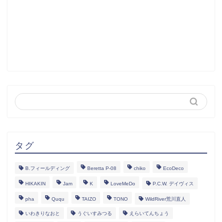
タグ
B.フィールディング
Beretta P-08
chiko
EcoDeco
HIKAKIN
Jam
K
LoveMeDo
P.C.W. デイヴィス
pha
Ququ
TAIZO
TONO
WildRiver荒川直人
いわきりなおと
うぐいすみつる
えらいてんちょう