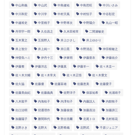
中山和義
中山武
中島健祐
中島芭旺
中川いさみ
中川和宏
中川学
中村天風
中村恒子
中谷彰宏
中越裕史
中里桃子
中野孝次
中野陽介
丸山一昭
丹羽宇一郎
久住昌之
久木田裕常
二間瀬敏史
五木寛之
五箇野人
井上ひさし
井上ゆかり
井上智介
井上純一
井口晃
今野清志
仲宗根敏之
仲曽良ハミ
伊丹十三
伊東明
伊藤亜衣
伊藤佑介
伊藤整
伊藤洋志
伊藤真
伊藤羊一
佐々木圭一
佐々木大輔
佐々木常夫
佐々木正悟
佐々木豊文
佐久協
佐藤優
佐藤富雄
佐藤恵美
佐藤愛子
佐藤美由紀
佐藤義典
佐野洋子
保坂祐希
光浦靖子
八木龍平
内海桂子
内澤旬子
内藤誼人
内館牧子
出口治明
切通理作
加藤俊徳
加藤昌治
加藤諦三
加藤陽子
勝間和代
勢古浩爾
北尾トロ
北村裕花
北野さき
北野大
北野希織
北野武
千原ジュニア