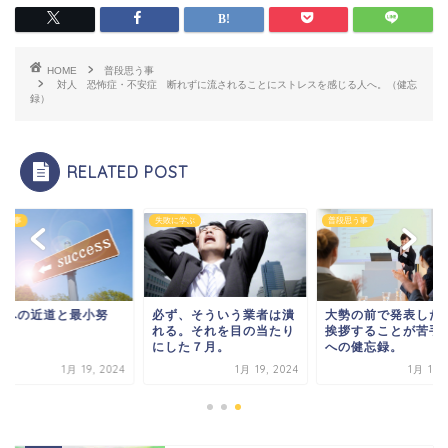
HOME
普段思う事
対人 恐怖症・不安症 断れずに流されることにストレスを感じる人へ。（健忘
録）
RELATED POST
思う事
失敗に学ぶ
普段思う事
功への近道と最小努
必ず、そういう業者は潰
大勢の前で発表した
。
れる。それを目の当たり
挨拶することが苦手
にした７月。
への健忘録。
1月 19, 2024
1月 19, 2024
1月 19, 