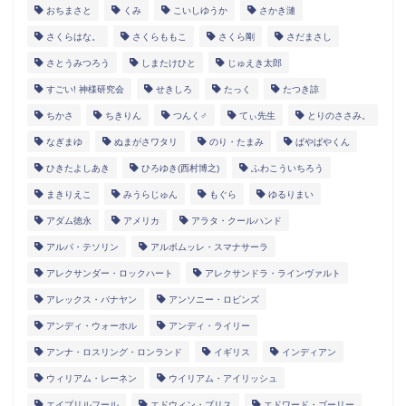
おちまさと
くみ
こいしゆうか
さかき漣
さくらはな。
さくらももこ
さくら剛
さだまさし
さとうみつろう
しまたけひと
じゅえき太郎
すごい! 神様研究会
せきしろ
たっく
たつき諒
ちかさ
ちきりん
つんく♂
てぃ先生
とりのささみ。
なぎまゆ
ぬまがさワタリ
のり・たまみ
ぱやぱやくん
ひきたよしあき
ひろゆき(西村博之)
ふわこういちろう
まきりえこ
みうらじゅん
もぐら
ゆるりまい
アダム徳永
アメリカ
アラタ・クールハンド
アルパ・テソリン
アルボムッレ・スマナサーラ
アレクサンダー・ロックハート
アレクサンドラ・ラインヴァルト
アレックス・バナヤン
アンソニー・ロビンズ
アンディ・ウォーホル
アンディ・ライリー
アンナ・ロスリング・ロンランド
イギリス
インディアン
ウィリアム・レーネン
ウイリアム・アイリッシュ
エイプリルフール
エドウィン・ブリス
エドワード・ゴーリー