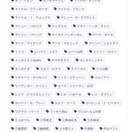
ボブ・トビン
ボンボヤージュ
マイケル・サンデル
マイケル・フランゼーゼ
マイケル・プロンコ
マイケル・Ｊ・フォックス
マシュー・D・ラプラント
マシュー・バロウズ
マツダユカ
マネー・ヘッタ・チャン
マリリン・バーンズ
マーカス バッキンガム
マーク・ボイル
マーク・マイヤーズ
マーク・マチニック
マーシー・シャイモフ
ミツコ
ムハマド・ユヌス
ムーン山田
メイソン・カリー
メンタリストDaiGo
ヤマザキマリ
ヨシタケシンスケ
ヨシダナギ
ヨゼフ・ピタウ
ラスベガス
リズ山崎
リチャード・カールソン
リック・ピティーノ
リムベアー
リーアンダー・ケイニ―
ルース・ジャーマン・白石
レイフ・クリスチャンソン
レオ・バボータ
レス・ギブリン
ロバート・Ｇ・アレン
ロルフ・ドベリ
ローレンス・J・ピーター
ワクサカ ソウヘイ
ワッキー貝山
ヴェルヘルムIII世
三上かつら
三宅裕之
三島由紀夫
三木雄信
三橋貴明
三輪裕範
上大岡トメ
中尾彬
中山マコト