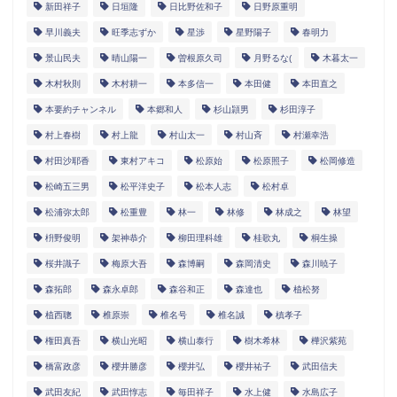
新田祥子
日垣隆
日比野佐和子
日野原重明
早川義夫
旺季志ずか
星渉
星野陽子
春明力
景山民夫
晴山陽一
曽根原久司
月野るな(
木暮太一
木村秋則
木村耕一
本多信一
本田健
本田直之
本要約チャンネル
本郷和人
杉山頴男
杉田淳子
村上春樹
村上龍
村山太一
村山斉
村瀬幸浩
村田沙耶香
東村アキコ
松原始
松原照子
松岡修造
松崎五三男
松平洋史子
松本人志
松村卓
松浦弥太郎
松重豊
林一
林修
林成之
林望
枡野俊明
架神恭介
柳田理科雄
桂歌丸
桐生操
桜井識子
梅原大吾
森博嗣
森岡清史
森川暁子
森拓郎
森永卓郎
森谷和正
森達也
植松努
植西聰
椎原崇
椎名号
椎名誠
槙孝子
権田真吾
横山光昭
横山泰行
樹木希林
樺沢紫苑
橋富政彦
櫻井勝彦
櫻井弘
櫻井祐子
武田信夫
武田友紀
武田惇志
毎田祥子
水上健
水島広子