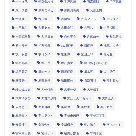
千田琢哉
午堂登紀雄
半澤周三
南雲吉則
印南敦史
原田ひ香
原田まりる
原田真裕美
又吉直樹
古堅純子
古川武士
吉岡豊
吉濱ツトム
吉玉サキ
吉田典生
吉田兼好
吉田幸弘
吉田浩
吉田潤喜
吉野源三郎
名越康文
向後千春
呉真由美
和氣正幸
和田秀樹
和田裕美
品川広平
園善博
地曳いく子
坂口安吾
坂口恭平
坂東誠
城山三郎
堀元見
堀内都喜子
堀正岳
堀江貴文
堀田あきお&かよ
堀田秀吾
堤ゆかり
塚原昭彦
塚本亮
塩川治子
塵芥居士
境野勝悟
増田悦佐
増田明利
夏川賀央
外山滋比古
大嶋信頼
大平一枝
大平信孝
大木ゆきの
大村大次郎
大江しんいちろう
大野正人
天野恵一
太田哲雄
奥成達
奥村康
奥田弘美
奥野宣之
宇佐見りん
宇都出雅巳
宇都宮直子
安田佳生
安藤俊介
安部徹也
室井佑月
室木おすし
宮本真由美
宮田ナノ
宿野かほる
寺崎喜三