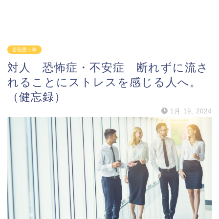
普段思う事
対人 恐怖症・不安症 断れずに流さ
れることにストレスを感じる人へ。
（健忘録）
1月 19, 2024