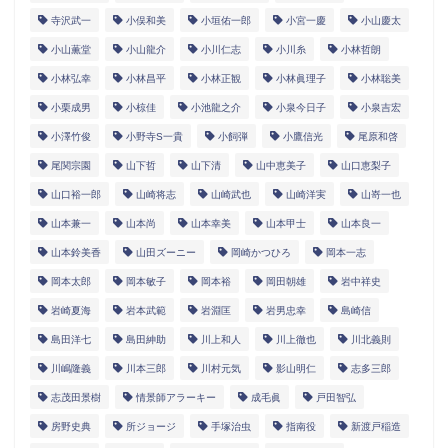
寺沢武一
小俣和美
小垣佑一郎
小宮一慶
小山慶太
小山薫堂
小山龍介
小川仁志
小川糸
小林哲朗
小林弘幸
小林昌平
小林正観
小林眞理子
小林聡美
小栗成男
小椋佳
小池龍之介
小泉今日子
小泉吉宏
小澤竹俊
小野寺S一貴
小飼弾
小鷹信光
尾原和啓
尾関宗園
山下哲
山下清
山中恵美子
山口恵梨子
山口裕一郎
山崎将志
山崎武也
山崎洋実
山嵜一也
山本兼一
山本尚
山本幸美
山本甲士
山本良一
山本鈴美香
山田ズーニー
岡崎かつひろ
岡本一志
岡本太郎
岡本敏子
岡本裕
岡田朝雄
岩中祥史
岩崎夏海
岩本武範
岩淵匡
岩男忠幸
島崎信
島田洋七
島田紳助
川上和人
川上徹也
川北義則
川嶋隆義
川本三郎
川村元気
影山明仁
志多三郎
志茂田景樹
情景師アラーキー
成毛眞
戸田智弘
房野史典
所ジョージ
手塚治虫
指南役
新渡戸稲造