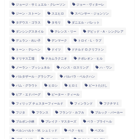
ジョージ・サミュエル・クレーソン
ジョー・ヴィターレ
ジーン・ストーン
スエヒロ
スペンサー・ジョンソン
タデウス・ゴラス
タモリ
ダニエル・バレット
ダンシングスネイル
テレンス・リー
デビッド・A・シンクレア
デュラン・れい子
デンマーク
トロイ・L・ラブ
トーン・テレヘン
ドイツ
ドナルド O.クリフトン
ドリヤス工場
ナカムラクニオ
ナポレオン・ヒル
ノーラン・ブッシュネル
ハンス・ロスリング
ハ・ワン
バルタザール・グラシアン
バルバラ・ベルクハン
パム・グラウト
ヒロシ
ヒロミ
ビートたけし
ピア・エドバーグ
ピーター・ティール
フィリップ チェスターフィールド
フィンランド
フクチマミ
フジタ
フランス
フランツ・カフカ
ブルック・バーカー
ブルボン小林
ブレイク・マスターズ
ベラ・ブライヘル
ベルンハルト・M. シュミッド
ペク・セヒ
ペズル