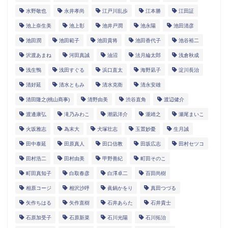
水野敬也
永井孝尚
江戸川乱歩
江本勝
江田証
池上奈生美
池上彰
池井戸潤
池永陽
池田清彦
池田潤
池田範子
池田貴将
池田香代子
池谷裕二
沢渡あまね
河田真誠
油沼
法月綸太郎
浅倉秋成
浅生鴨
浅田すぐる
浜口直太
海野凪子
淀川長治
清好延
清水ともみ
清水克衛
清永安雄
清田隆之(桃山商事)
清野由美
渋谷直角
渡辺健介
渡邊康弘
滝乃みわこ
潮凪洋介
瀧靖之
瀬尾まいこ
火坂雅志
為末大
犬塚壮志
玉置妙憂
生月誠
田中泰延
田原真人
田口信教
田坂広志
田村セツコ
田村浩二
田村由美
甲野善紀
町田そのこ
町田真知子
白取春彦
白澤卓二
百田尚樹
相原コージ
相沢沙呼
眞鍋かをり
真田つづる
矢作ちはる
矢作直樹
石井あらた
石井貴士
石原加受子
石原新菜
石川光陽
石川拓治