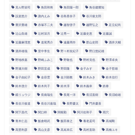
見ル野栄司
角田和将
角田陽一郎
角谷建耀知
設楽悠介
諏内えみ
谷島香奈子
谷川俊太郎
豊沢豊雄
赤塚不二夫
越智啓子
越野弘之
足立紀尚
辻山良雄
辻村深月
辻秀一
近藤史恵
近藤誠
近藤麻理恵
道尾秀介
遠藤周作
郡山史郎
酒井大輔
酒井雄哉
里中李生
野々村友紀子
野口悠紀雄
野地秩嘉
野崎ふみこ
野敬也
野村克也
野澤卓央
野瀬大樹
野田宜成
野田隆
金子みすゞ
金子哲雄
金子由紀子
金容雲
金川顕教
鈴木みき
鈴木信行
鈴木啓介
鈴木尚子
鈴木淳
鈴木義幸
鉄拳
鏡リュウジ
長南瑞生
長尾一洋
長沼直樹
長沼睦雄
長谷川俊道
長谷川嘉哉
長野慶太
門井慶喜
関下昌代
関口梓
関根勤
阿川佐和子
雨穴
青木仁志
飯倉晴武
飯田泰之
養老孟司
高城剛
高埜利彦
高山文彦
高嶌幸広
高村直助
高橋ユキ