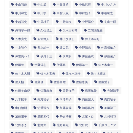
中山和義
中山武
中島健祐
中島芭旺
中川いさみ
中川和宏
中川学
中村天風
中村恒子
中谷彰宏
中越裕史
中里桃子
中野孝次
中野陽介
丸山一昭
丹羽宇一郎
久住昌之
久木田裕常
二間瀬敏史
五木寛之
五箇野人
井上ひさし
井上ゆかり
井上智介
井上純一
井口晃
今野清志
仲宗根敏之
仲曽良ハミ
伊丹十三
伊東明
伊藤亜衣
伊藤佑介
伊藤整
伊藤洋志
伊藤真
伊藤羊一
佐々木圭一
佐々木大輔
佐々木常夫
佐々木正悟
佐々木豊文
佐久協
佐藤優
佐藤富雄
佐藤恵美
佐藤愛子
佐藤美由紀
佐藤義典
佐野洋子
保坂祐希
光浦靖子
八木龍平
内海桂子
内澤旬子
内藤誼人
内館牧子
出口治明
切通理作
加藤俊徳
加藤昌治
加藤諦三
加藤陽子
勝間和代
勢古浩爾
北尾トロ
北村裕花
北野さき
北野大
北野希織
北野武
千原ジュニア