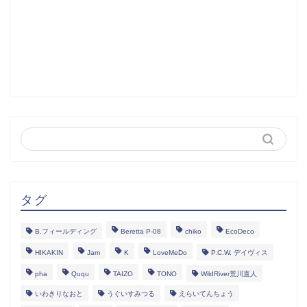
タグ
B.フィールディング
Beretta P-08
chiko
EcoDeco
HIKAKIN
Jam
K
LoveMeDo
P.C.W. デイヴィス
pha
Ququ
TAIZO
TONO
WildRiver荒川直人
いわきりなおと
うぐいすみつる
えらいてんちょう