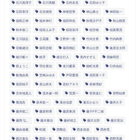
石川真理子
石川英輔
石村友見
石田ゆり子
石田章洋
石谷慎悟
神尾哲男
神山典士
神田桂一
福島正伸
福本伸行
福田和也
秋尾沙戸子
秋山桃里
秋本俊二
稲垣えみ子
稲垣栄洋
稲空穂
稲葉豊茂
立川談志
立花隆
立野井一恵
竹内文香
竹内絢香
笹氣健治
箱田忠昭
篠田桃紅
米山公啓
粂原圭太郎
細川貂々
絶牙
綾辻行人
美内すずえ
美輪明宏
群ようこ
羽生善治
老川慶喜
能町光香
臼井由妃
船曳由美
芝崎みゆき
芦田愛菜
花田菜々子
苑田純子
若山祥夫
若杉アキラ
若林理砂
苫米地英人
茂木健一郎
荒濱一
菅原道仁
菅野結希
菊池良
萩本欽一
落合信彦
葉石かおり
藤井久子
藤井龍二
藤原和博
藤原東演
藤子F不二雄
藤岡 弘、
藤木雅治
藤村靖之
藤沢太郎
藤沢晃治
藤由達藏
蛇蔵
西剛志
西多昌規
西村晃
西沢泰生
西田一見
西田文郎
西田育生
西野亮廣