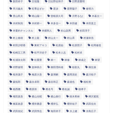
新田祥子
日垣隆
日比野佐和子
日野原重明
早川義夫
旺季志ずか
星渉
星野陽子
春明力
景山民夫
晴山陽一
曽根原久司
月野るな(
木暮太一
木村秋則
木村耕一
本多信一
本田健
本田直之
本要約チャンネル
本郷和人
杉山頴男
杉田淳子
村上春樹
村上龍
村山太一
村山斉
村瀬幸浩
村田沙耶香
東村アキコ
松原始
松原照子
松岡修造
松崎五三男
松平洋史子
松本人志
松村卓
松浦弥太郎
松重豊
林一
林修
林成之
林望
枡野俊明
架神恭介
柳田理科雄
桂歌丸
桐生操
桜井識子
梅原大吾
森博嗣
森岡清史
森川暁子
森拓郎
森永卓郎
森谷和正
森達也
植松努
植西聰
椎原崇
椎名号
椎名誠
槙孝子
権田真吾
横山光昭
横山泰行
樹木希林
樺沢紫苑
橋富政彦
櫻井勝彦
櫻井弘
櫻井祐子
武田信夫
武田友紀
武田惇志
毎田祥子
水上健
水島広子