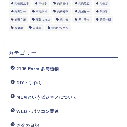
高橋健太郎
高橋学
高橋宣行
高橋政史
高橋歩
高田晋一
高野鉄司
髙橋礼華
鳥居祐一
鵜飼哲
鶴野充茂
鹿島しのぶ
麻生泰
黒井千次
黒澤一樹
齊藤彩
齋藤孝
龍羽ワタナベ
カテゴリー
2106 Farm 多肉植物
DIY・手作り
MLMというビジネスについて
WEB・パソコン関連
お金の日記