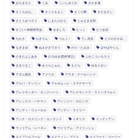
おちまさと
くみ
こいしゆうか
さかき漣
さくらはな。
さくらももこ
さくら剛
さだまさし
さとうみつろう
しまたけひと
じゅえき太郎
すごい! 神様研究会
せきしろ
たっく
たつき諒
ちかさ
ちきりん
つんく♂
てぃ先生
とりのささみ。
なぎまゆ
ぬまがさワタリ
のり・たまみ
ぱやぱやくん
ひきたよしあき
ひろゆき(西村博之)
ふわこういちろう
まきりえこ
みうらじゅん
もぐら
ゆるりまい
アダム徳永
アメリカ
アラタ・クールハンド
アルパ・テソリン
アルボムッレ・スマナサーラ
アレクサンダー・ロックハート
アレクサンドラ・ラインヴァルト
アレックス・バナヤン
アンソニー・ロビンズ
アンディ・ウォーホル
アンディ・ライリー
アンナ・ロスリング・ロンランド
イギリス
インディアン
ウィリアム・レーネン
ウイリアム・アイリッシュ
エイプリルフール
エドウィン・ブリス
エドワード・ゴーリー