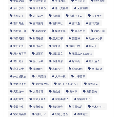
千田琢哉
午堂登紀雄
半澤周三
南雲吉則
印南敦史
原田ひ香
原田まりる
原田真裕美
又吉直樹
古堅純子
古川武士
吉岡豊
吉濱ツトム
吉玉サキ
吉田典生
吉田兼好
吉田幸弘
吉田浩
吉田潤喜
吉野源三郎
名越康文
向後千春
呉真由美
和氣正幸
和田秀樹
和田裕美
品川広平
園善博
地曳いく子
坂口安吾
坂口恭平
坂東誠
城山三郎
堀元見
堀内都喜子
堀正岳
堀江貴文
堀田あきお&かよ
堀田秀吾
堤ゆかり
塚原昭彦
塚本亮
塩川治子
塵芥居士
境野勝悟
増田悦佐
増田明利
夏川賀央
外山滋比古
大嶋信頼
大平一枝
大平信孝
大木ゆきの
大村大次郎
大江しんいちろう
大野正人
天野恵一
太田哲雄
奥成達
奥村康
奥田弘美
奥野宣之
宇佐見りん
宇都出雅巳
宇都宮直子
安田佳生
安藤俊介
安部徹也
室井佑月
室木おすし
宮本真由美
宮田ナノ
宿野かほる
寺崎喜三