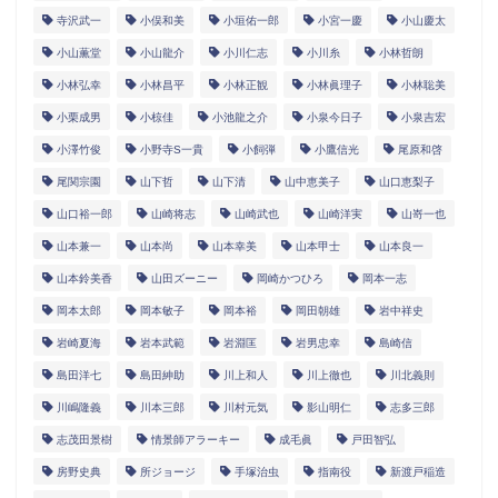
寺沢武一
小俣和美
小垣佑一郎
小宮一慶
小山慶太
小山薫堂
小山龍介
小川仁志
小川糸
小林哲朗
小林弘幸
小林昌平
小林正観
小林眞理子
小林聡美
小栗成男
小椋佳
小池龍之介
小泉今日子
小泉吉宏
小澤竹俊
小野寺S一貴
小飼弾
小鷹信光
尾原和啓
尾関宗園
山下哲
山下清
山中恵美子
山口恵梨子
山口裕一郎
山崎将志
山崎武也
山崎洋実
山嵜一也
山本兼一
山本尚
山本幸美
山本甲士
山本良一
山本鈴美香
山田ズーニー
岡崎かつひろ
岡本一志
岡本太郎
岡本敏子
岡本裕
岡田朝雄
岩中祥史
岩崎夏海
岩本武範
岩淵匡
岩男忠幸
島崎信
島田洋七
島田紳助
川上和人
川上徹也
川北義則
川嶋隆義
川本三郎
川村元気
影山明仁
志多三郎
志茂田景樹
情景師アラーキー
成毛眞
戸田智弘
房野史典
所ジョージ
手塚治虫
指南役
新渡戸稲造