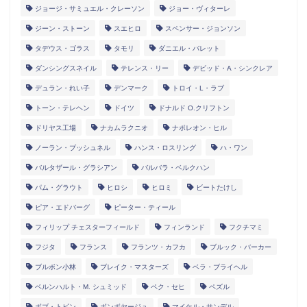
ジョージ・サミュエル・クレーソン
ジョー・ヴィターレ
ジーン・ストーン
スエヒロ
スペンサー・ジョンソン
タデウス・ゴラス
タモリ
ダニエル・バレット
ダンシングスネイル
テレンス・リー
デビッド・A・シンクレア
デュラン・れい子
デンマーク
トロイ・L・ラブ
トーン・テレヘン
ドイツ
ドナルド O.クリフトン
ドリヤス工場
ナカムラクニオ
ナポレオン・ヒル
ノーラン・ブッシュネル
ハンス・ロスリング
ハ・ワン
バルタザール・グラシアン
バルバラ・ベルクハン
パム・グラウト
ヒロシ
ヒロミ
ビートたけし
ピア・エドバーグ
ピーター・ティール
フィリップ チェスターフィールド
フィンランド
フクチマミ
フジタ
フランス
フランツ・カフカ
ブルック・バーカー
ブルボン小林
ブレイク・マスターズ
ベラ・ブライヘル
ベルンハルト・M. シュミッド
ペク・セヒ
ペズル
ボブ・トビン
ボンボヤージュ
マイケル・サンデル