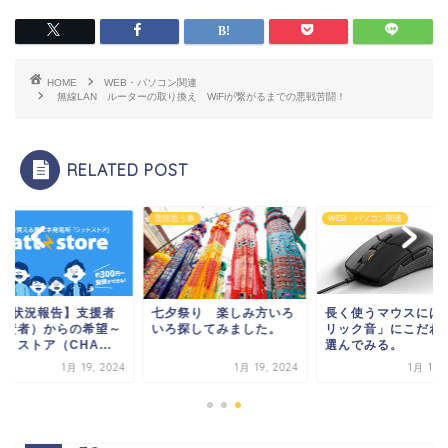
HOME
WEB・パソコン関連
無線LAN ルーターの取り換え WiFiが繋がるまでの悪戦苦闘！
RELATED POST
普段思う事
WEB・パソコン関連
3/8状況報告】支援者
七夕祭り 楽しみ方いろ
長く使うマウスには
投資者）からの希望～
いろ探してみました。
リック音」にこだわ
トストア（CHA...
選んでみる。
1月 19, 2024
1月 19, 2024
1月 19, 