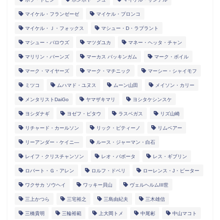
マイケル・フランゼーゼ
マイケル・プロンコ
マイケル・Ｊ・フォックス
マシュー・D・ラプラント
マシュー・バロウズ
マツダユカ
マネー・ヘッタ・チャン
マリリン・バーンズ
マーカス バッキンガム
マーク・ボイル
マーク・マイヤーズ
マーク・マチニック
マーシー・シャイモフ
ミツコ
ムハマド・ユヌス
ムーン山田
メイソン・カリー
メンタリストDaiGo
ヤマザキマリ
ヨシタケシンスケ
ヨシダナギ
ヨゼフ・ピタウ
ラスベガス
リズ山崎
リチャード・カールソン
リック・ピティーノ
リムベアー
リーアンダー・ケイニ―
ルース・ジャーマン・白石
レイフ・クリスチャンソン
レオ・バボータ
レス・ギブリン
ロバート・Ｇ・アレン
ロルフ・ドベリ
ローレンス・J・ピーター
ワクサカ ソウヘイ
ワッキー貝山
ヴェルヘルムIII世
三上かつら
三宅裕之
三島由紀夫
三木雄信
三橋貴明
三輪裕範
上大岡トメ
中尾彬
中山マコト