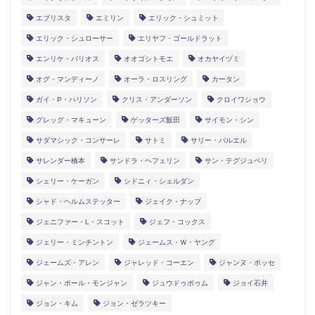
エブリスタ
エミリン
エリック・シュミット
エリック・シュローサー
エリヤフ・ゴールドラット
エンリケ・バリオス
オオゴシトモエ
オカヤイヅミ
オグ・マンディーノ
オーラ・ロスリング
カータン
ガイ・P・ハリソン
クリス・アンダーソン
クロイワショウ
グレッグ・マキューン
ゲッターズ飯田
サイモン・シン
サダマシック・コンサーレ
サトミ
サリー・バルエル
サレンダー橋本
サンドラ・ヘフェリン
サン・テグジュペリ
シェリー・ケーガン
シドニィ・シェルダン
シャド・ヘルムステッター
ジェイク・ナップ
ジェニファー・L・スコット
ジェフ・コックス
ジェリー・ミンチントン
ジェームス・Ｗ・ヤング
ジェームズ・アレン
ジャレッド・コーエン
ジャンヌ・ボッセ
ジャン・ポール・モンジャン
ジュウドゥポゥム
ジョイ石井
ジョン・キム
ジョン・ゼラツキー