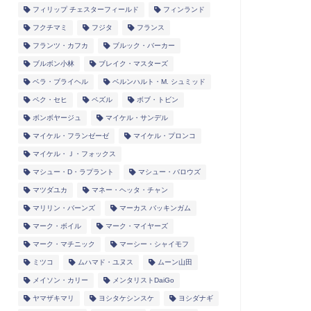
フィリップ チェスターフィールド
フィンランド
フクチマミ
フジタ
フランス
フランツ・カフカ
ブルック・バーカー
ブルボン小林
ブレイク・マスターズ
ベラ・ブライヘル
ベルンハルト・M. シュミッド
ペク・セヒ
ペズル
ボブ・トビン
ボンボヤージュ
マイケル・サンデル
マイケル・フランゼーゼ
マイケル・プロンコ
マイケル・Ｊ・フォックス
マシュー・D・ラプラント
マシュー・バロウズ
マツダユカ
マネー・ヘッタ・チャン
マリリン・バーンズ
マーカス バッキンガム
マーク・ボイル
マーク・マイヤーズ
マーク・マチニック
マーシー・シャイモフ
ミツコ
ムハマド・ユヌス
ムーン山田
メイソン・カリー
メンタリストDaiGo
ヤマザキマリ
ヨシタケシンスケ
ヨシダナギ