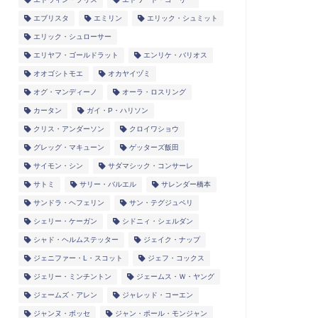
エブリスタ
エミリン
エリック・シュミット
エリック・シュローサー
エリヤフ・ゴールドラット
エンリケ・バリオス
オオゴシトモエ
オカヤイヅミ
オグ・マンディーノ
オーラ・ロスリング
カータン
ガイ・P・ハリソン
クリス・アンダーソン
クロイワショウ
グレッグ・マキューン
ゲッターズ飯田
サイモン・シン
サダマシック・コンサーレ
サトミ
サリー・バルエル
サレンダー橋本
サンドラ・ヘフェリン
サン・テグジュペリ
シェリー・ケーガン
シドニィ・シェルダン
シャド・ヘルムステッター
ジェイク・ナップ
ジェニファー・L・スコット
ジェフ・コックス
ジェリー・ミンチントン
ジェームス・Ｗ・ヤング
ジェームズ・アレン
ジャレッド・コーエン
ジャンヌ・ボッセ
ジャン・ポール・モンジャン