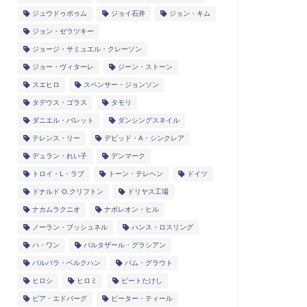
ジュウドゥポゥム
ジョイ石井
ジョン・キム
ジョン・ゼラツキー
ジョージ・サミュエル・クレーソン
ジョー・ヴィターレ
ジーン・ストーン
スエヒロ
スペンサー・ジョンソン
タデウス・ゴラス
タモリ
ダニエル・バレット
ダンシングスネイル
テレンス・リー
デビッド・A・シンクレア
デュラン・れい子
デンマーク
トロイ・L・ラブ
トーン・テレヘン
ドイツ
ドナルド O.クリフトン
ドリヤス工場
ナカムラクニオ
ナポレオン・ヒル
ノーラン・ブッシュネル
ハンス・ロスリング
ハ・ワン
バルタザール・グラシアン
バルバラ・ベルクハン
パム・グラウト
ヒロシ
ヒロミ
ビートたけし
ピア・エドバーグ
ピーター・ティール