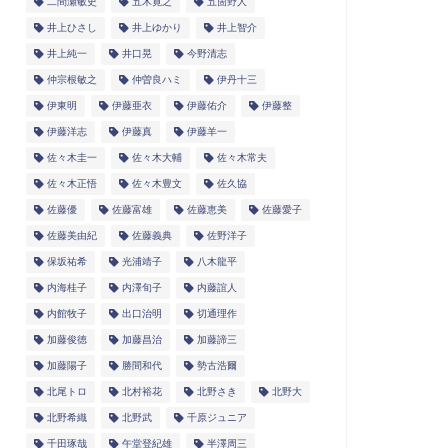
二間瀬敏史
五木寛之
五箇野人
井上ひさし
井上ゆかり
井上智介
井上純一
井口晃
今野清志
仲宗根敏之
仲曽良ハミ
伊丹十三
伊東明
伊藤亜衣
伊藤佑介
伊藤整
伊藤洋志
伊藤真
伊藤羊一
佐々木圭一
佐々木大輔
佐々木常夫
佐々木正悟
佐々木豊文
佐久協
佐藤優
佐藤富雄
佐藤恵美
佐藤愛子
佐藤美由紀
佐藤義典
佐野洋子
保坂祐希
光浦靖子
八木龍平
内海桂子
内澤旬子
内藤誼人
内館牧子
出口治明
切通理作
加藤俊徳
加藤昌治
加藤諦三
加藤陽子
勝間和代
勢古浩爾
北尾トロ
北村裕花
北野さき
北野大
北野希織
北野武
千原ジュニア
千田琢哉
午堂登紀雄
半澤周三