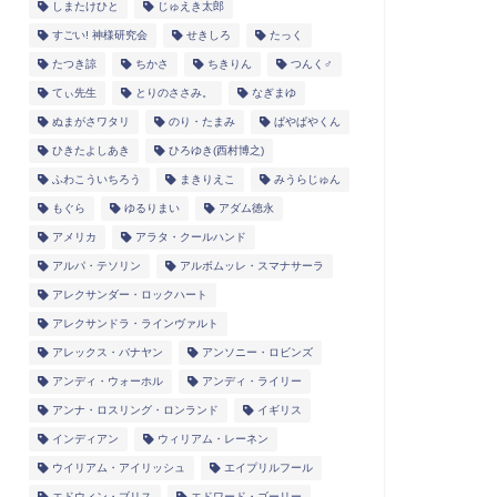
しまたけひと
じゅえき太郎
すごい! 神様研究会
せきしろ
たっく
たつき諒
ちかさ
ちきりん
つんく♂
てぃ先生
とりのささみ。
なぎまゆ
ぬまがさワタリ
のり・たまみ
ぱやぱやくん
ひきたよしあき
ひろゆき(西村博之)
ふわこういちろう
まきりえこ
みうらじゅん
もぐら
ゆるりまい
アダム徳永
アメリカ
アラタ・クールハンド
アルパ・テソリン
アルボムッレ・スマナサーラ
アレクサンダー・ロックハート
アレクサンドラ・ラインヴァルト
アレックス・バナヤン
アンソニー・ロビンズ
アンディ・ウォーホル
アンディ・ライリー
アンナ・ロスリング・ロンランド
イギリス
インディアン
ウィリアム・レーネン
ウイリアム・アイリッシュ
エイプリルフール
エドウィン・ブリス
エドワード・ゴーリー