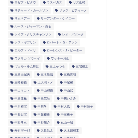
ヨゼフ・ピタウ
ラスベガス
リズ山崎
リチャード・カールソン
リック・ピティーノ
リムベアー
リーアンダー・ケイニ―
ルース・ジャーマン・白石
レイフ・クリスチャンソン
レオ・バボータ
レス・ギブリン
ロバート・Ｇ・アレン
ロルフ・ドベリ
ローレンス・J・ピーター
ワクサカ ソウヘイ
ワッキー貝山
ヴェルヘルムIII世
三上かつら
三宅裕之
三島由紀夫
三木雄信
三橋貴明
三輪裕範
上大岡トメ
中尾彬
中山マコト
中山和義
中山武
中島健祐
中島芭旺
中川いさみ
中川和宏
中川学
中村天風
中村恒子
中谷彰宏
中越裕史
中里桃子
中野孝次
中野陽介
丸山一昭
丹羽宇一郎
久住昌之
久木田裕常