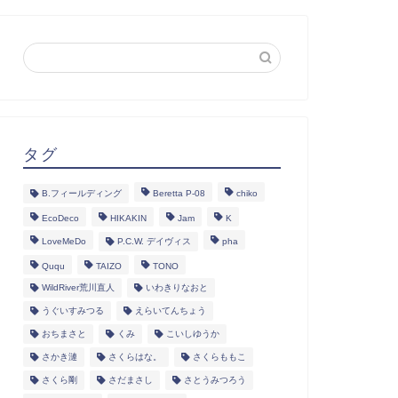
タグ
B.フィールディング
Beretta P-08
chiko
EcoDeco
HIKAKIN
Jam
K
LoveMeDo
P.C.W. デイヴィス
pha
Ququ
TAIZO
TONO
WildRiver荒川直人
いわきりなおと
うぐいすみつる
えらいてんちょう
おちまさと
くみ
こいしゆうか
さかき漣
さくらはな。
さくらももこ
さくら剛
さだまさし
さとうみつろう