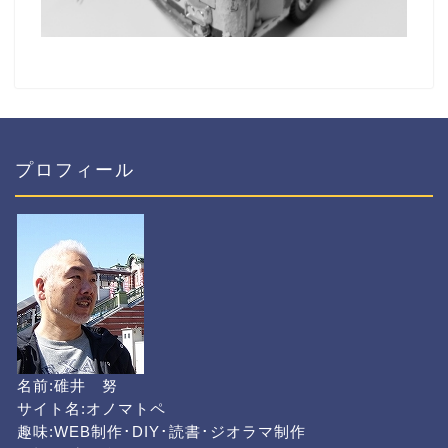
プロフィール
名前:碓井 努
サイト名:オノマトペ
趣味:WEB制作･DIY･読書･ジオラマ制作