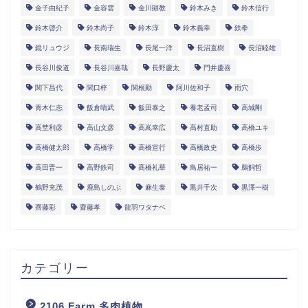
金子由紀子
金容雲
金川顕教
鈴木みき
鈴木信行
鈴木啓介
鈴木尚子
鈴木淳
鈴木義幸
鉄拳
鏡リュウジ
長南瑞生
長尾一洋
長沼直樹
長沼睦雄
長谷川俊道
長谷川嘉哉
長野慶太
門井慶喜
関下昌代
関口梓
関根勤
阿川佐和子
雨穴
青木仁志
飯倉晴武
飯田泰之
養老孟司
高城剛
高埜利彦
高山文彦
高嶌幸広
高村直助
高橋ユキ
高橋健太郎
高橋学
高橋宣行
高橋政史
高橋歩
高田晋一
高野鉄司
髙橋礼華
鳥居祐一
鵜飼哲
鶴野充茂
鹿島しのぶ
麻生泰
黒井千次
黒澤一樹
齊藤彩
齋藤孝
龍羽ワタナベ
カテゴリー
2106 Farm 多肉植物