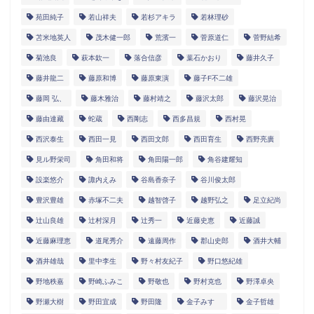
苑田純子
若山祥夫
若杉アキラ
若林理砂
苫米地英人
茂木健一郎
荒濱一
菅原道仁
菅野結希
菊池良
萩本欽一
落合信彦
葉石かおり
藤井久子
藤井龍二
藤原和博
藤原東演
藤子F不二雄
藤岡 弘、
藤木雅治
藤村靖之
藤沢太郎
藤沢晃治
藤由達藏
蛇蔵
西剛志
西多昌規
西村晃
西沢泰生
西田一見
西田文郎
西田育生
西野亮廣
見ル野栄司
角田和将
角田陽一郎
角谷建耀知
設楽悠介
諏内えみ
谷島香奈子
谷川俊太郎
豊沢豊雄
赤塚不二夫
越智啓子
越野弘之
足立紀尚
辻山良雄
辻村深月
辻秀一
近藤史恵
近藤誠
近藤麻理恵
道尾秀介
遠藤周作
郡山史郎
酒井大輔
酒井雄哉
里中李生
野々村友紀子
野口悠紀雄
野地秩嘉
野崎ふみこ
野敬也
野村克也
野澤卓央
野瀬大樹
野田宜成
野田隆
金子みすゞ
金子哲雄