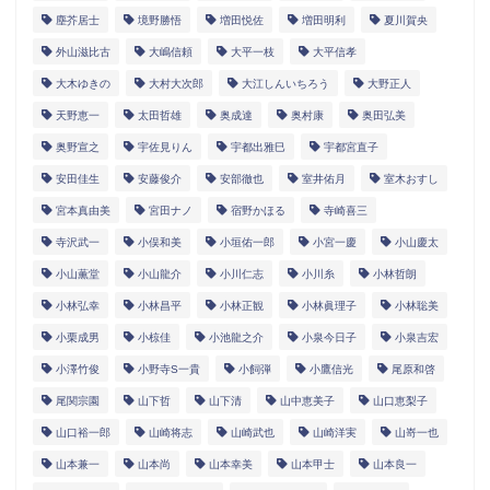
塵芥居士
境野勝悟
増田悦佐
増田明利
夏川賀央
外山滋比古
大嶋信頼
大平一枝
大平信孝
大木ゆきの
大村大次郎
大江しんいちろう
大野正人
天野恵一
太田哲雄
奥成達
奥村康
奥田弘美
奥野宣之
宇佐見りん
宇都出雅巳
宇都宮直子
安田佳生
安藤俊介
安部徹也
室井佑月
室木おすし
宮本真由美
宮田ナノ
宿野かほる
寺崎喜三
寺沢武一
小俣和美
小垣佑一郎
小宮一慶
小山慶太
小山薫堂
小山龍介
小川仁志
小川糸
小林哲朗
小林弘幸
小林昌平
小林正観
小林眞理子
小林聡美
小栗成男
小椋佳
小池龍之介
小泉今日子
小泉吉宏
小澤竹俊
小野寺S一貴
小飼弾
小鷹信光
尾原和啓
尾関宗園
山下哲
山下清
山中恵美子
山口恵梨子
山口裕一郎
山崎将志
山崎武也
山崎洋実
山嵜一也
山本兼一
山本尚
山本幸美
山本甲士
山本良一