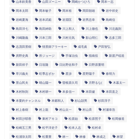
山本鈴美香
山田ズーニー
岡崎かつひろ
岡本一志
岡本太郎
岡本敏子
岡本裕
岡田朝雄
岩中祥史
岩崎夏海
岩本武範
岩淵匡
岩男忠幸
島崎信
島田洋七
島田紳助
川上和人
川上徹也
川北義則
川嶋隆義
川本三郎
川村元気
影山明仁
志多三郎
志茂田景樹
情景師アラーキー
成毛眞
戸田智弘
房野史典
所ジョージ
手塚治虫
指南役
新渡戸稲造
新田祥子
日垣隆
日比野佐和子
日野原重明
早川義夫
旺季志ずか
星渉
星野陽子
春明力
景山民夫
晴山陽一
曽根原久司
月野るな(
木暮太一
木村秋則
木村耕一
本多信一
本田健
本田直之
本要約チャンネル
本郷和人
杉山頴男
杉田淳子
村上春樹
村上龍
村山太一
村山斉
村瀬幸浩
村田沙耶香
東村アキコ
松原始
松原照子
松岡修造
松崎五三男
松平洋史子
松本人志
松村卓
松浦弥太郎
松重豊
林一
林修
林成之
林望