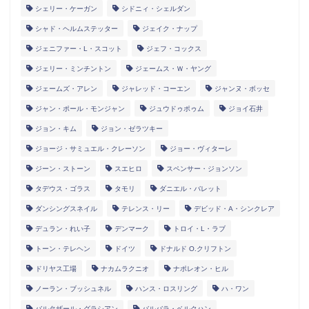
シェリー・ケーガン
シドニィ・シェルダン
シャド・ヘルムステッター
ジェイク・ナップ
ジェニファー・L・スコット
ジェフ・コックス
ジェリー・ミンチントン
ジェームス・Ｗ・ヤング
ジェームズ・アレン
ジャレッド・コーエン
ジャンヌ・ボッセ
ジャン・ポール・モンジャン
ジュウドゥポゥム
ジョイ石井
ジョン・キム
ジョン・ゼラツキー
ジョージ・サミュエル・クレーソン
ジョー・ヴィターレ
ジーン・ストーン
スエヒロ
スペンサー・ジョンソン
タデウス・ゴラス
タモリ
ダニエル・バレット
ダンシングスネイル
テレンス・リー
デビッド・A・シンクレア
デュラン・れい子
デンマーク
トロイ・L・ラブ
トーン・テレヘン
ドイツ
ドナルド O.クリフトン
ドリヤス工場
ナカムラクニオ
ナポレオン・ヒル
ノーラン・ブッシュネル
ハンス・ロスリング
ハ・ワン
バルタザール・グラシアン
バルバラ・ベルクハン