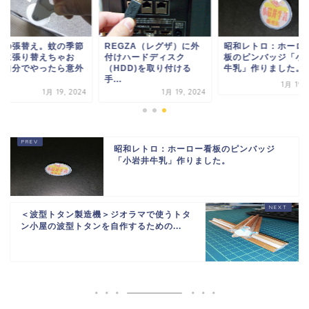
戸の張替え。蚊の季節
REGZA（レグザ）に外
昭和レトロ：ホーロ
前に張り替えちゃお
付けハードディスク
板のピンバッジ「小
！自分でやったら意外
（HDD)を取り付ける
牛乳」作りました。
.
手...
1月 19, 
1月 19, 2024
1月 19, 2024
昭和レトロ：ホーロー看板のピンバッジ
「小岩井牛乳」作りました。
＜波型トタン製造機＞ジオラマで使うトタ
ン小屋の波型トタンを自作するための...