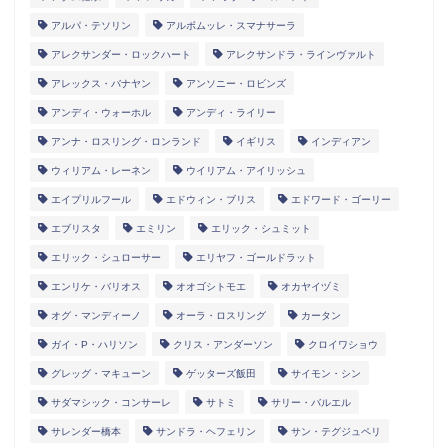
アルパ・テソリン
アルボムッレ・スマナサーラ
アレクサンダー・ロックハート
アレクサンドラ・ラインヴァルト
アレックス・バナヤン
アンソニー・ロビンズ
アンディ・ウォーホル
アンディ・ライリー
アンナ・ロスリング・ロンランド
イギリス
インディアン
ウィリアム・レーネン
ウイリアム・アイリッシュ
エイプリルフール
エドウィン・ブリス
エドワード・ゴーリー
エブリスタ
エミリン
エリック・シュミット
エリック・シュローサー
エリヤフ・ゴールドラット
エンリケ・バリオス
オオゴシトモエ
オカヤイヅミ
オグ・マンディーノ
オーラ・ロスリング
カータン
ガイ・P・ハリソン
クリス・アンダーソン
クロイワショウ
グレッグ・マキューン
ゲッターズ飯田
サイモン・シン
サダマシック・コンサーレ
サトミ
サリー・バルエル
サレンダー橋本
サンドラ・ヘフェリン
サン・テグジュペリ