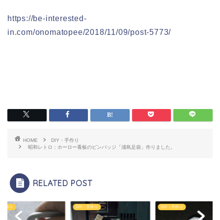
https://be-interested-
in.com/onomatopee/2018/11/09/post-5773/
HOME
DIY・手作り
昭和レトロ：ホーロー看板のピンバッジ「浦島足袋」作りました。
RELATED POST
Y・手作り
DIY・手作り
DIY・手作り