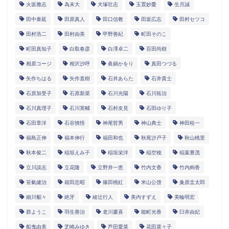
火坂雅志
為末大
犬塚壮志
玉置妙憂
生月誠
田中泰延
田原真人
田口信教
田坂広志
田村セツコ
田村浩二
田村由美
甲野善紀
町田そのこ
町田真知子
白取春彦
白澤卓二
百田尚樹
相原コージ
相沢沙呼
眞鍋かをり
真田つづる
矢作ちはる
矢作直樹
石井あらた
石井貴士
石原加受子
石原新菜
石川光陽
石川拓治
石川真理子
石川英輔
石村友見
石田ゆり子
石田章洋
石谷慎悟
神尾哲男
神山典士
神田桂一
福島正伸
福本伸行
福田和也
秋尾沙戸子
秋山桃里
秋本俊二
稲垣えみ子
稲垣栄洋
稲空穂
稲葉豊茂
立川談志
立花隆
立野井一恵
竹内文香
竹内絢香
笹氣健治
箱田忠昭
篠田桃紅
米山公啓
粂原圭太郎
細川貂々
絶牙
綾辻行人
美内すずえ
美輪明宏
群ようこ
羽生善治
老川慶喜
能町光香
臼井由妃
船曳由美
芝崎みゆき
芦田愛菜
花田菜々子