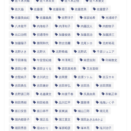
佐々木大輔
佐々木常夫
佐々木正悟
佐々木豊文
佐久協
佐藤優
佐藤富雄
佐藤恵美
佐藤愛子
佐藤美由紀
佐藤義典
佐野洋子
保坂祐希
光浦靖子
八木龍平
内海桂子
内澤旬子
内藤誼人
内館牧子
出口治明
切通理作
加藤俊徳
加藤昌治
加藤諦三
加藤陽子
勝間和代
勢古浩爾
北尾トロ
北村裕花
北野さき
北野大
北野希織
北野武
千原ジュニア
千田琢哉
午堂登紀雄
半澤周三
南雲吉則
印南敦史
原田ひ香
原田まりる
原田真裕美
又吉直樹
古堅純子
古川武士
吉岡豊
吉濱ツトム
吉玉サキ
吉田典生
吉田兼好
吉田幸弘
吉田浩
吉田潤喜
吉野源三郎
名越康文
向後千春
呉真由美
和氣正幸
和田秀樹
和田裕美
品川広平
園善博
地曳いく子
坂口安吾
坂口恭平
坂東誠
城山三郎
堀元見
堀内都喜子
堀正岳
堀江貴文
堀田あきお&かよ
堀田秀吾
堤ゆかり
塚原昭彦
塚本亮
塩川治子