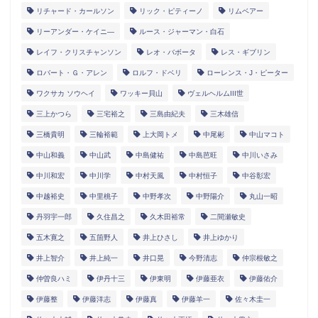
リチャード・カールソン
リック・ピティーノ
リムベアー
リーアンダー・ケイニ―
ルース・ジャーマン・白石
レイフ・クリスチャンソン
レオ・バボータ
レス・ギブリン
ロバート・Ｇ・アレン
ロルフ・ドベリ
ローレンス・J・ピーター
ワクサカ ソウヘイ
ワッキー貝山
ヴェルヘルムIII世
三上かつら
三宅裕之
三島由紀夫
三木雄信
三橋貴明
三輪裕範
上大岡トメ
中尾彬
中山マコト
中山和義
中山武
中島健祐
中島芭旺
中川いさみ
中川和宏
中川学
中村天風
中村恒子
中谷彰宏
中越裕史
中里桃子
中野孝次
中野陽介
丸山一昭
丹羽宇一郎
久住昌之
久木田裕常
二間瀬敏史
五木寛之
五箇野人
井上ひさし
井上ゆかり
井上智介
井上純一
井口晃
今野清志
仲宗根敏之
仲曽良ハミ
伊丹十三
伊東明
伊藤亜衣
伊藤佑介
伊藤整
伊藤洋志
伊藤真
伊藤羊一
佐々木圭一