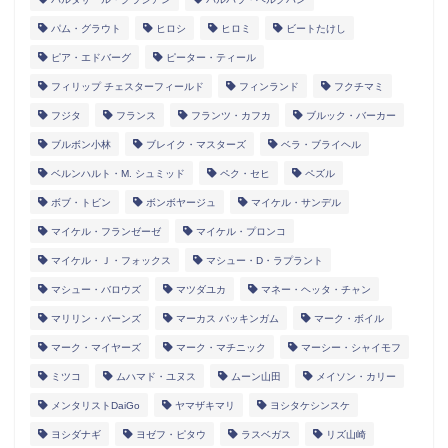
パム・グラウト
ヒロシ
ヒロミ
ビートたけし
ピア・エドバーグ
ピーター・ティール
フィリップ チェスターフィールド
フィンランド
フクチマミ
フジタ
フランス
フランツ・カフカ
ブルック・バーカー
ブルボン小林
ブレイク・マスターズ
ベラ・ブライヘル
ベルンハルト・M. シュミッド
ペク・セヒ
ペズル
ボブ・トビン
ボンボヤージュ
マイケル・サンデル
マイケル・フランゼーゼ
マイケル・プロンコ
マイケル・Ｊ・フォックス
マシュー・D・ラプラント
マシュー・バロウズ
マツダユカ
マネー・ヘッタ・チャン
マリリン・バーンズ
マーカス バッキンガム
マーク・ボイル
マーク・マイヤーズ
マーク・マチニック
マーシー・シャイモフ
ミツコ
ムハマド・ユヌス
ムーン山田
メイソン・カリー
メンタリストDaiGo
ヤマザキマリ
ヨシタケシンスケ
ヨシダナギ
ヨゼフ・ピタウ
ラスベガス
リズ山崎