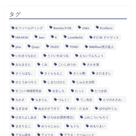
タグ
B.フィールディング
Beretta P-08
chiko
EcoDeco
HIKAKIN
Jam
K
LoveMeDo
P.C.W. デイヴィス
pha
Ququ
TAIZO
TONO
WildRiver荒川直人
いわきりなおと
うぐいすみつる
えらいてんちょう
おちまさと
くみ
こいしゆうか
さかき漣
さくらはな。
さくらももこ
さくら剛
さだまさし
さとうみつろう
しまたけひと
じゅえき太郎
すごい! 神様研究会
せきしろ
たっく
たつき諒
ちかさ
ちきりん
つんく♂
てぃ先生
とりのささみ。
なぎまゆ
ぬまがさワタリ
のり・たまみ
ぱやぱやくん
ひきたよしあき
ひろゆき(西村博之)
ふわこういちろう
まきりえこ
みうらじゅん
もぐら
ゆるりまい
アダム徳永
アメリカ
アラタ・クールハンド