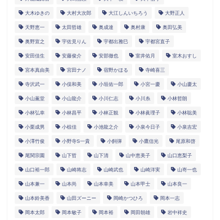
大木ゆきの
大村大次郎
大江しんいちろう
大野正人
天野恵一
太田哲雄
奥成達
奥村康
奥田弘美
奥野宣之
宇佐見りん
宇都出雅巳
宇都宮直子
安田佳生
安藤俊介
安部徹也
室井佑月
室木おすし
宮本真由美
宮田ナノ
宿野かほる
寺崎喜三
寺沢武一
小俣和美
小垣佑一郎
小宮一慶
小山慶太
小山薫堂
小山龍介
小川仁志
小川糸
小林哲朗
小林弘幸
小林昌平
小林正観
小林眞理子
小林聡美
小栗成男
小椋佳
小池龍之介
小泉今日子
小泉吉宏
小澤竹俊
小野寺S一貴
小飼弾
小鷹信光
尾原和啓
尾関宗園
山下哲
山下清
山中恵美子
山口恵梨子
山口裕一郎
山崎将志
山崎武也
山崎洋実
山嵜一也
山本兼一
山本尚
山本幸美
山本甲士
山本良一
山本鈴美香
山田ズーニー
岡崎かつひろ
岡本一志
岡本太郎
岡本敏子
岡本裕
岡田朝雄
岩中祥史