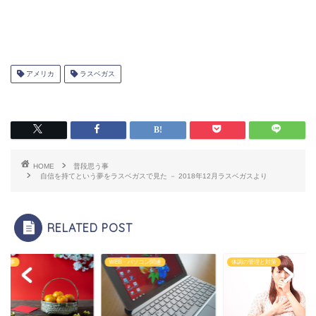
アメリカ
ラスベガス
HOME
普段思う事
自信を持てという夢をラスベガスで見た － 2018年12月ラスベガスより
RELATED POST
思う事
WEB・パソコン関連
体調の管理と対策