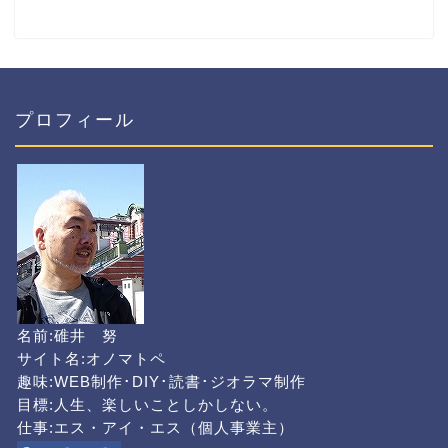
プロフィール
名前:碓井 努
サイト名:オノマトペ
趣味:WEB制作･DIY･読書･ジオラマ制作
目標:人生、楽しいことしかしない。
仕事:エス・アイ・エス（個人事業主）