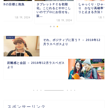
021年の目標と抱負
タブレットＰＣを初期
しゃっくり・ひゃっ
化。こじれるとややこし
り かなり高確率で
いのでプロにお任せを。
リと止まる方法！
販...
1月 19, 2024
1月 19, 
1月 19, 2024
それ、ポジティブに言う？ － 2018年12
月ラスベガスより
距離感と会話 － 2018年12月ラスベガス
より
スポンサーリンク