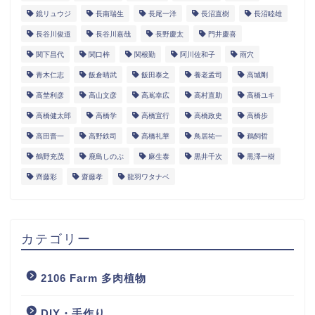
鏡リュウジ
長南瑞生
長尾一洋
長沼直樹
長沼睦雄
長谷川俊道
長谷川嘉哉
長野慶太
門井慶喜
関下昌代
関口梓
関根勤
阿川佐和子
雨穴
青木仁志
飯倉晴武
飯田泰之
養老孟司
高城剛
高埜利彦
高山文彦
高嶌幸広
高村直助
高橋ユキ
高橋健太郎
高橋学
高橋宣行
高橋政史
高橋歩
高田晋一
高野鉄司
髙橋礼華
鳥居祐一
鵜飼哲
鶴野充茂
鹿島しのぶ
麻生泰
黒井千次
黒澤一樹
齊藤彩
齋藤孝
龍羽ワタナベ
カテゴリー
2106 Farm 多肉植物
DIY・手作り