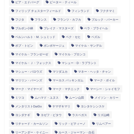
ピア・エドバーグ
ピーター・ティール
フィリップ チェスターフィールド
フィンランド
フクチマミ
フジタ
フランス
フランツ・カフカ
ブルック・バーカー
ブルボン小林
ブレイク・マスターズ
ベラ・ブライヘル
ベルンハルト・M. シュミッド
ペク・セヒ
ペズル
ボブ・トビン
ボンボヤージュ
マイケル・サンデル
マイケル・フランゼーゼ
マイケル・プロンコ
マイケル・Ｊ・フォックス
マシュー・D・ラプラント
マシュー・バロウズ
マツダユカ
マネー・ヘッタ・チャン
マリリン・バーンズ
マーカス バッキンガム
マーク・ボイル
マーク・マイヤーズ
マーク・マチニック
マーシー・シャイモフ
ミツコ
ムハマド・ユヌス
ムーン山田
メイソン・カリー
メンタリストDaiGo
ヤマザキマリ
ヨシタケシンスケ
ヨシダナギ
ヨゼフ・ピタウ
ラスベガス
リズ山崎
リチャード・カールソン
リック・ピティーノ
リムベアー
リーアンダー・ケイニ―
ルース・ジャーマン・白石