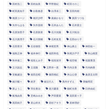
田村浩二
田村由美
甲野善紀
町田そのこ
町田真知子
白取春彦
白澤卓二
百田尚樹
相原コージ
相沢沙呼
眞鍋かをり
真田つづる
矢作ちはる
矢作直樹
石井あらた
石井貴士
石原加受子
石原新菜
石川光陽
石川拓治
石川真理子
石川英輔
石村友見
石田ゆり子
石田章洋
石谷慎悟
神尾哲男
神山典士
神田桂一
福島正伸
福本伸行
福田和也
秋尾沙戸子
秋山桃里
秋本俊二
稲垣えみ子
稲垣栄洋
稲空穂
稲葉豊茂
立川談志
立花隆
立野井一恵
竹内文香
竹内絢香
笹氣健治
箱田忠昭
篠田桃紅
米山公啓
粂原圭太郎
細川貂々
絶牙
綾辻行人
美内すずえ
美輪明宏
群ようこ
羽生善治
老川慶喜
能町光香
臼井由妃
船曳由美
芝崎みゆき
芦田愛菜
花田菜々子
苑田純子
若山祥夫
若杉アキラ
若林理砂