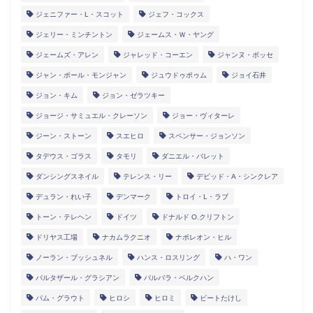
ジェニファー・L・スコット
ジェフ・コックス
ジェリー・ミンチントン
ジェームス・Ｗ・ヤング
ジェームズ・アレン
ジャレッド・コーエン
ジャンヌ・ボッセ
ジャン・ポール・モンジャン
ジュウドゥポゥム
ジョイ石井
ジョン・キム
ジョン・ゼラツキー
ジョージ・サミュエル・クレーソン
ジョー・ヴィターレ
ジーン・ストーン
スエヒロ
スペンサー・ジョンソン
タデウス・ゴラス
タモリ
ダニエル・バレット
ダンシングスネイル
テレンス・リー
デビッド・A・シンクレア
デュラン・れい子
デンマーク
トロイ・L・ラブ
トーン・テレヘン
ドイツ
ドナルド O.クリフトン
ドリヤス工場
ナカムラクニオ
ナポレオン・ヒル
ノーラン・ブッシュネル
ハンス・ロスリング
ハ・ワン
バルタザール・グラシアン
バルバラ・ベルクハン
パム・グラウト
ヒロシ
ヒロミ
ビートたけし