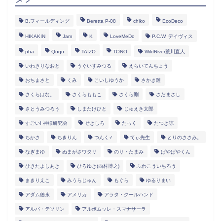
B.フィールディング
Beretta P-08
chiko
EcoDeco
HIKAKIN
Jam
K
LoveMeDo
P.C.W. デイヴィス
pha
Ququ
TAIZO
TONO
WildRiver荒川直人
いわきりなおと
うぐいすみつる
えらいてんちょう
おちまさと
くみ
こいしゆうか
さかき漣
さくらはな。
さくらももこ
さくら剛
さだまさし
さとうみつろう
しまたけひと
じゅえき太郎
すごい! 神様研究会
せきしろ
たっく
たつき諒
ちかさ
ちきりん
つんく♂
てぃ先生
とりのささみ。
なぎまゆ
ぬまがさワタリ
のり・たまみ
ぱやぱやくん
ひきたよしあき
ひろゆき(西村博之)
ふわこういちろう
まきりえこ
みうらじゅん
もぐら
ゆるりまい
アダム徳永
アメリカ
アラタ・クールハンド
アルパ・テソリン
アルボムッレ・スマナサーラ