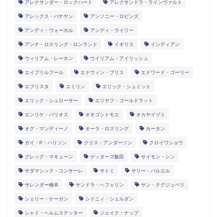
アレクサンダー・ロックハート
アレクサンドラ・ラインヴァルト
アレックス・バナヤン
アンソニー・ロビンズ
アンディ・ウォーホル
アンディ・ライリー
アンナ・ロスリング・ロンランド
イギリス
インディアン
ウィリアム・レーネン
ウイリアム・アイリッシュ
エイプリルフール
エドウィン・ブリス
エドワード・ゴーリー
エブリスタ
エミリン
エリック・シュミット
エリック・シュローサー
エリヤフ・ゴールドラット
エンリケ・バリオス
オオゴシトモエ
オカヤイヅミ
オグ・マンディーノ
オーラ・ロスリング
カータン
ガイ・P・ハリソン
クリス・アンダーソン
クロイワショウ
グレッグ・マキューン
ゲッターズ飯田
サイモン・シン
サダマシック・コンサーレ
サトミ
サリー・バルエル
サレンダー橋本
サンドラ・ヘフェリン
サン・テグジュペリ
シェリー・ケーガン
シドニィ・シェルダン
シャド・ヘルムステッター
ジェイク・ナップ