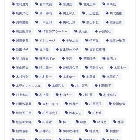
岩崎夏海
岩本武範
岩淵匡
岩男忠幸
島崎信
島田洋七
島田紳助
川上和人
川上徹也
川北義則
川嶋隆義
川本三郎
川村元気
影山明仁
志多三郎
志茂田景樹
情景師アラーキー
成毛眞
戸田智弘
房野史典
所ジョージ
手塚治虫
指南役
新渡戸稲造
新田祥子
日垣隆
日比野佐和子
日野原重明
早川義夫
旺季志ずか
星渉
星野陽子
春明力
景山民夫
晴山陽一
曽根原久司
月野るな(
木暮太一
木村秋則
木村耕一
本多信一
本田健
本田直之
本要約チャンネル
本郷和人
杉山頴男
杉田淳子
村上春樹
村上龍
村山太一
村山斉
村瀬幸浩
村田沙耶香
東村アキコ
松原始
松原照子
松岡修造
松崎五三男
松平洋史子
松本人志
松村卓
松浦弥太郎
松重豊
林一
林修
林成之
林望
枡野俊明
架神恭介
柳田理科雄
桂歌丸
桐生操