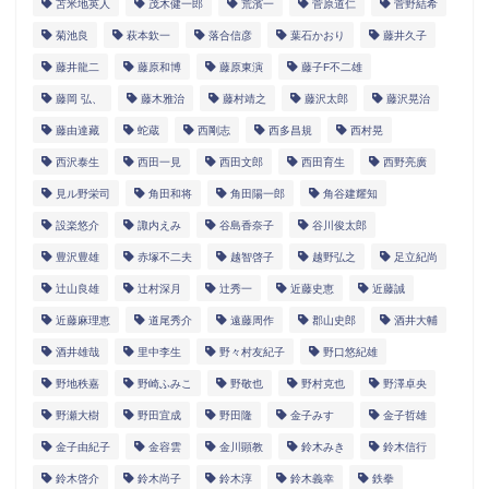
苫米地英人
茂木健一郎
荒濱一
菅原道仁
菅野結希
菊池良
萩本欽一
落合信彦
葉石かおり
藤井久子
藤井龍二
藤原和博
藤原東演
藤子F不二雄
藤岡 弘、
藤木雅治
藤村靖之
藤沢太郎
藤沢晃治
藤由達藏
蛇蔵
西剛志
西多昌規
西村晃
西沢泰生
西田一見
西田文郎
西田育生
西野亮廣
見ル野栄司
角田和将
角田陽一郎
角谷建耀知
設楽悠介
諏内えみ
谷島香奈子
谷川俊太郎
豊沢豊雄
赤塚不二夫
越智啓子
越野弘之
足立紀尚
辻山良雄
辻村深月
辻秀一
近藤史恵
近藤誠
近藤麻理恵
道尾秀介
遠藤周作
郡山史郎
酒井大輔
酒井雄哉
里中李生
野々村友紀子
野口悠紀雄
野地秩嘉
野崎ふみこ
野敬也
野村克也
野澤卓央
野瀬大樹
野田宜成
野田隆
金子みすゞ
金子哲雄
金子由紀子
金容雲
金川顕教
鈴木みき
鈴木信行
鈴木啓介
鈴木尚子
鈴木淳
鈴木義幸
鉄拳