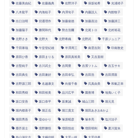
佐藤美由紀
佐藤義典
佐野洋子
保坂祐希
光浦靖子
八木龍平
内海桂子
内澤旬子
内藤誼人
内館牧子
出口治明
切通理作
加藤俊徳
加藤昌治
加藤諦三
加藤陽子
勝間和代
勢古浩爾
北尾トロ
北村裕花
北野さき
北野大
北野希織
北野武
千原ジュニア
千田琢哉
午堂登紀雄
半澤周三
南雲吉則
印南敦史
原田ひ香
原田まりる
原田真裕美
又吉直樹
古堅純子
古川武士
吉岡豊
吉濱ツトム
吉玉サキ
吉田典生
吉田兼好
吉田幸弘
吉田浩
吉田潤喜
吉野源三郎
名越康文
向後千春
呉真由美
和氣正幸
和田秀樹
和田裕美
品川広平
園善博
地曳いく子
坂口安吾
坂口恭平
坂東誠
城山三郎
堀元見
堀内都喜子
堀正岳
堀江貴文
堀田あきお&かよ
堀田秀吾
堤ゆかり
塚原昭彦
塚本亮
塩川治子
塵芥居士
境野勝悟
増田悦佐
増田明利
夏川賀央
外山滋比古
大嶋信頼
大平一枝
大平信孝