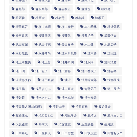
桜井識子
梅原大吾
森博嗣
森岡清史
森川暁子
森拓郎
森永卓郎
森谷和正
森達也
植松努
植西聰
椎原崇
椎名号
椎名誠
槙孝子
権田真吾
横山光昭
横山泰行
樹木希林
樺沢紫苑
橋富政彦
櫻井勝彦
櫻井弘
櫻井祐子
武田信夫
武田友紀
武田惇志
毎田祥子
水上健
水島広子
水野敬也
永井孝尚
江戸川乱歩
江本勝
江田証
池上奈生美
池上彰
池井戸潤
池永陽
池田清彦
池田潤
池田範子
池田貴将
池田香代子
池谷裕二
沢渡あまね
河田真誠
油沼
法月綸太郎
浅倉秋成
浅生鴨
浅田すぐる
浜口直太
海野凪子
淀川長治
清好延
清水ともみ
清水克衛
清永安雄
清田隆之(桃山商事)
清野由美
渋谷直角
渡辺健介
渡邊康弘
滝乃みわこ
潮凪洋介
瀧靖之
瀬尾まいこ
火坂雅志
為末大
犬塚壮志
玉置妙憂
生月誠
田中泰延
田原真人
田口信教
田坂広志
田村セツコ