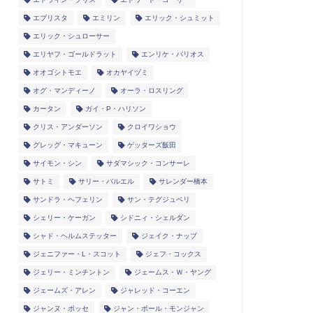
エブリスタ
エミリン
エリック・シュミット
エリック・シュローサー
エリヤフ・ゴールドラット
エンリケ・バリオス
オオゴシトモエ
オカヤイヅミ
オグ・マンディーノ
オーラ・ロスリング
カータン
ガイ・P・ハリソン
クリス・アンダーソン
クロイワショウ
グレッグ・マキューン
ゲッターズ飯田
サイモン・シン
サダマシック・コンサーレ
サトミ
サリー・バルエル
サレンダー橋本
サンドラ・ヘフェリン
サン・テグジュペリ
シェリー・ケーガン
シドニィ・シェルダン
シャド・ヘルムステッター
ジェイク・ナップ
ジェニファー・L・スコット
ジェフ・コックス
ジェリー・ミンチントン
ジェームス・Ｗ・ヤング
ジェームズ・アレン
ジャレッド・コーエン
ジャンヌ・ボッセ
ジャン・ポール・モンジャン