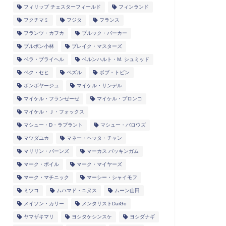
フィリップ チェスターフィールド
フィンランド
フクチマミ
フジタ
フランス
フランツ・カフカ
ブルック・バーカー
ブルボン小林
ブレイク・マスターズ
ベラ・ブライヘル
ベルンハルト・M. シュミッド
ペク・セヒ
ペズル
ボブ・トビン
ボンボヤージュ
マイケル・サンデル
マイケル・フランゼーゼ
マイケル・プロンコ
マイケル・Ｊ・フォックス
マシュー・D・ラプラント
マシュー・バロウズ
マツダユカ
マネー・ヘッタ・チャン
マリリン・バーンズ
マーカス バッキンガム
マーク・ボイル
マーク・マイヤーズ
マーク・マチニック
マーシー・シャイモフ
ミツコ
ムハマド・ユヌス
ムーン山田
メイソン・カリー
メンタリストDaiGo
ヤマザキマリ
ヨシタケシンスケ
ヨシダナギ