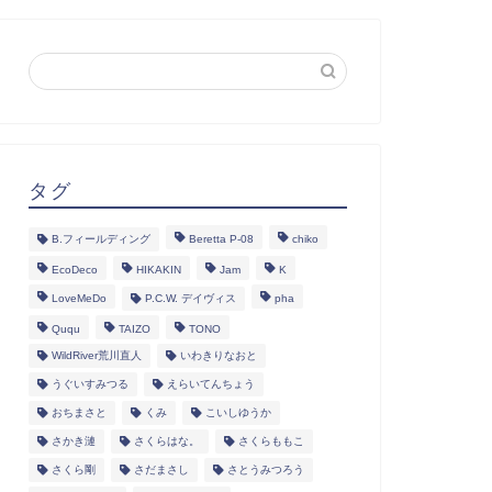
タグ
B.フィールディング
Beretta P-08
chiko
EcoDeco
HIKAKIN
Jam
K
LoveMeDo
P.C.W. デイヴィス
pha
Ququ
TAIZO
TONO
WildRiver荒川直人
いわきりなおと
うぐいすみつる
えらいてんちょう
おちまさと
くみ
こいしゆうか
さかき漣
さくらはな。
さくらももこ
さくら剛
さだまさし
さとうみつろう