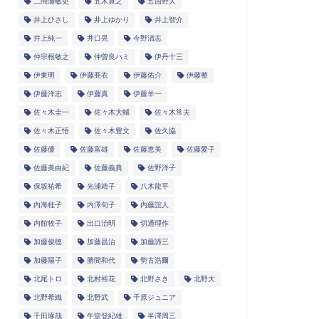
二間瀬敏史
五木寛之
五箇野人
井上ひさし
井上ゆかり
井上智介
井上純一
井口晃
今野清志
仲宗根敏之
仲曽良ハミ
伊丹十三
伊東明
伊藤亜衣
伊藤佑介
伊藤整
伊藤洋志
伊藤真
伊藤羊一
佐々木圭一
佐々木大輔
佐々木常夫
佐々木正悟
佐々木豊文
佐久協
佐藤優
佐藤富雄
佐藤恵美
佐藤愛子
佐藤美由紀
佐藤義典
佐野洋子
保坂祐希
光浦靖子
八木龍平
内海桂子
内澤旬子
内藤誼人
内館牧子
出口治明
切通理作
加藤俊徳
加藤昌治
加藤諦三
加藤陽子
勝間和代
勢古浩爾
北尾トロ
北村裕花
北野さき
北野大
北野希織
北野武
千原ジュニア
千田琢哉
午堂登紀雄
半澤周三