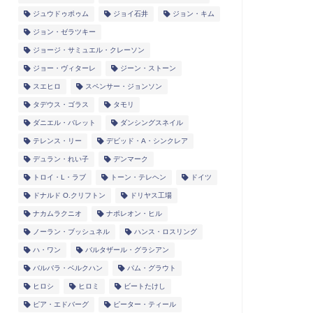
ジュウドゥポゥム
ジョイ石井
ジョン・キム
ジョン・ゼラツキー
ジョージ・サミュエル・クレーソン
ジョー・ヴィターレ
ジーン・ストーン
スエヒロ
スペンサー・ジョンソン
タデウス・ゴラス
タモリ
ダニエル・バレット
ダンシングスネイル
テレンス・リー
デビッド・A・シンクレア
デュラン・れい子
デンマーク
トロイ・L・ラブ
トーン・テレヘン
ドイツ
ドナルド O.クリフトン
ドリヤス工場
ナカムラクニオ
ナポレオン・ヒル
ノーラン・ブッシュネル
ハンス・ロスリング
ハ・ワン
バルタザール・グラシアン
バルバラ・ベルクハン
パム・グラウト
ヒロシ
ヒロミ
ビートたけし
ピア・エドバーグ
ピーター・ティール