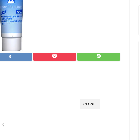
CLOSE
い？