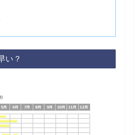
ン
早い？