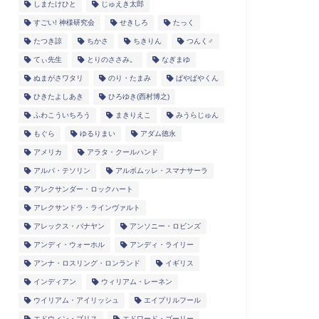
しまたけひと
じゅえき太郎
すごい! 神様研究会
せきしろ
たっく
たつき諒
ちかさ
ちきりん
つんく♂
てぃ先生
とりのささみ。
なぎまゆ
ぬまがさワタリ
のり・たまみ
ぱやぱやくん
ひきたよしあき
ひろゆき(西村博之)
ふわこういちろう
まきりえこ
みうらじゅん
もぐら
ゆるりまい
アダム徳永
アメリカ
アラタ・クールハンド
アルパ・テソリン
アルボムッレ・スマナサーラ
アレクサンダー・ロックハート
アレクサンドラ・ラインヴァルト
アレックス・バナヤン
アンソニー・ロビンズ
アンディ・ウォーホル
アンディ・ライリー
アンナ・ロスリング・ロンランド
イギリス
インディアン
ウィリアム・レーネン
ウイリアム・アイリッシュ
エイプリルフール
エドウィン・ブリス
エドワード・ゴーリー