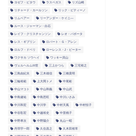
ヨゼフ・ピタウ
ラスベガス
リズ山崎
リチャード・カールソン
リック・ピティーノ
リムベアー
リーアンダー・ケイニ―
ルース・ジャーマン・白石
レイフ・クリスチャンソン
レオ・バボータ
レス・ギブリン
ロバート・Ｇ・アレン
ロルフ・ドベリ
ローレンス・J・ピーター
ワクサカ ソウヘイ
ワッキー貝山
ヴェルヘルムIII世
三上かつら
三宅裕之
三島由紀夫
三木雄信
三橋貴明
三輪裕範
上大岡トメ
中尾彬
中山マコト
中山和義
中山武
中島健祐
中島芭旺
中川いさみ
中川和宏
中川学
中村天風
中村恒子
中谷彰宏
中越裕史
中里桃子
中野孝次
中野陽介
丸山一昭
丹羽宇一郎
久住昌之
久木田裕常