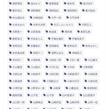
堀田秀吾
堤ゆかり
塚原昭彦
塚本亮
塩川治子
塵芥居士
境野勝悟
増田悦佐
増田明利
夏川賀央
外山滋比古
大嶋信頼
大平一枝
大平信孝
大木ゆきの
大村大次郎
大江しんいちろう
大野正人
天野恵一
太田哲雄
奥成達
奥村康
奥田弘美
奥野宣之
宇佐見りん
宇都出雅巳
宇都宮直子
安田佳生
安藤俊介
安部徹也
室井佑月
室木おすし
宮本真由美
宮田ナノ
宿野かほる
寺崎喜三
寺沢武一
小俣和美
小垣佑一郎
小宮一慶
小山慶太
小山薫堂
小山龍介
小川仁志
小川糸
小林哲朗
小林弘幸
小林昌平
小林正観
小林眞理子
小林聡美
小栗成男
小椋佳
小池龍之介
小泉今日子
小泉吉宏
小澤竹俊
小野寺S一貴
小飼弾
小鷹信光
尾原和啓
尾関宗園
山下哲
山下清
山中恵美子
山口恵梨子
山口裕一郎
山崎将志
山崎武也
山崎洋実
山嵜一也