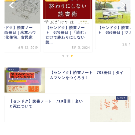
センドク】読書ノー
【センドク】読書ノー
【センドク】読書ノ
 285冊目｜米軍ハウ
ト 676冊目｜「読む」
ト 656冊目｜ツナ
、文化住宅、古民家
だけで終わりにしない
.
読...
2月 11, 
6月 12, 2019
3月 5, 2024
【センドク】読書ノート 708冊目｜タイ
ムマシンをつくろう！
【センドク】読書ノート 710冊目｜老い
と死について