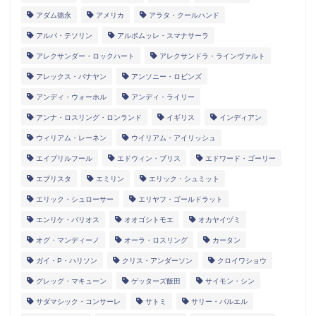
アダム徳永
アメリカ
アラタ・クールハンド
アルパ・テソリン
アルボムッレ・スマナサーラ
アレクサンダー・ロックハート
アレクサンドラ・ラインヴァルト
アレックス・バナヤン
アンソニー・ロビンズ
アンディ・ウォーホル
アンディ・ライリー
アンナ・ロスリング・ロンランド
イギリス
インディアン
ウィリアム・レーネン
ウイリアム・アイリッシュ
エイプリルフール
エドウィン・ブリス
エドワード・ゴーリー
エブリスタ
エミリン
エリック・シュミット
エリック・シュローサー
エリヤフ・ゴールドラット
エンリケ・バリオス
オオゴシトモエ
オカヤイヅミ
オグ・マンディーノ
オーラ・ロスリング
カータン
ガイ・P・ハリソン
クリス・アンダーソン
クロイワショウ
グレッグ・マキューン
ゲッターズ飯田
サイモン・シン
サダマシック・コンサーレ
サトミ
サリー・バルエル