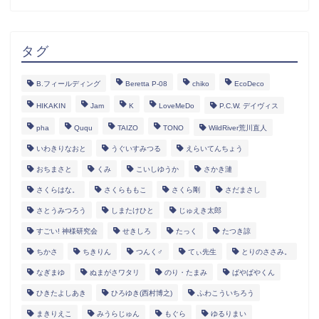
タグ
B.フィールディング
Beretta P-08
chiko
EcoDeco
HIKAKIN
Jam
K
LoveMeDo
P.C.W. デイヴィス
pha
Ququ
TAIZO
TONO
WildRiver荒川直人
いわきりなおと
うぐいすみつる
えらいてんちょう
おちまさと
くみ
こいしゆうか
さかき漣
さくらはな。
さくらももこ
さくら剛
さだまさし
さとうみつろう
しまたけひと
じゅえき太郎
すごい! 神様研究会
せきしろ
たっく
たつき諒
ちかさ
ちきりん
つんく♂
てぃ先生
とりのささみ。
なぎまゆ
ぬまがさワタリ
のり・たまみ
ぱやぱやくん
ひきたよしあき
ひろゆき(西村博之)
ふわこういちろう
まきりえこ
みうらじゅん
もぐら
ゆるりまい