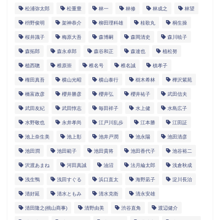
松浦弥太郎
松重豊
林一
林修
林成之
林望
枡野俊明
架神恭介
柳田理科雄
桂歌丸
桐生操
桜井識子
梅原大吾
森博嗣
森岡清史
森川暁子
森拓郎
森永卓郎
森谷和正
森達也
植松努
植西聰
椎原崇
椎名号
椎名誠
槙孝子
権田真吾
横山光昭
横山泰行
樹木希林
樺沢紫苑
橋富政彦
櫻井勝彦
櫻井弘
櫻井祐子
武田信夫
武田友紀
武田惇志
毎田祥子
水上健
水島広子
水野敬也
永井孝尚
江戸川乱歩
江本勝
江田証
池上奈生美
池上彰
池井戸潤
池永陽
池田清彦
池田潤
池田範子
池田貴将
池田香代子
池谷裕二
沢渡あまね
河田真誠
油沼
法月綸太郎
浅倉秋成
浅生鴨
浅田すぐる
浜口直太
海野凪子
淀川長治
清好延
清水ともみ
清水克衛
清永安雄
清田隆之(桃山商事)
清野由美
渋谷直角
渡辺健介