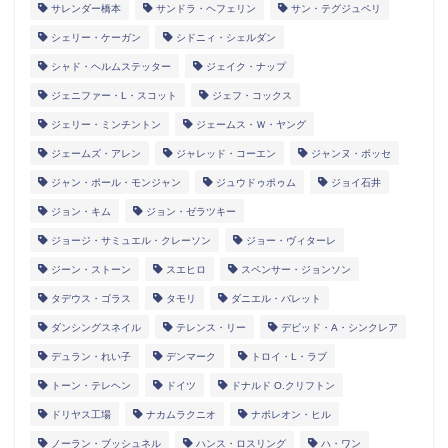
サレンダー橋本
サンドラ・ヘフェリン
サン・テグジュペリ
シェリー・ケーガン
シドニィ・シェルダン
シャド・ヘルムステッター
ジェイク・ナップ
ジェニファー・L・スコット
ジェフ・コックス
ジェリー・ミンチントン
ジェームス・Ｗ・ヤング
ジェームズ・アレン
ジャレッド・コーエン
ジャンヌ・ボッセ
ジャン・ポール・モンジャン
ジュウドゥポゥム
ジョイ石井
ジョン・キム
ジョン・ゼラツキー
ジョージ・サミュエル・クレーソン
ジョー・ヴィターレ
ジーン・ストーン
スエヒロ
スペンサー・ジョンソン
タデウス・ゴラス
タモリ
ダニエル・バレット
ダンシングスネイル
テレンス・リー
デビッド・A・シンクレア
デュラン・れい子
デンマーク
トロイ・L・ラブ
トーン・テレヘン
ドイツ
ドナルド O.クリフトン
ドリヤス工場
ナカムラクニオ
ナポレオン・ヒル
ノーラン・ブッシュネル
ハンス・ロスリング
ハ・ワン