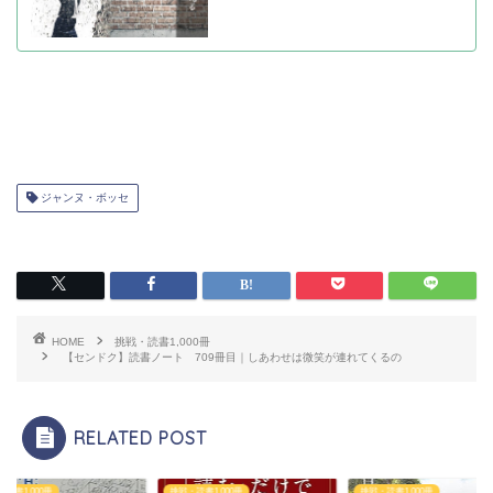
ジャンヌ・ボッセ
HOME
挑戦・読書1,000冊
【センドク】読書ノート 709冊目｜しあわせは微笑が連れてくるの
RELATED POST
読書1,000冊
挑戦・読書1,000冊
挑戦・読書1,000冊