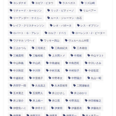
ヨシダナギ
ヨゼフ・ピタウ
ラスベガス
リズ山崎
リチャード・カールソン
リック・ピティーノ
リムベアー
リーアンダー・ケイニ―
ルース・ジャーマン・白石
レイフ・クリスチャンソン
レオ・バボータ
レス・ギブリン
ロバート・Ｇ・アレン
ロルフ・ドベリ
ローレンス・J・ピーター
ワクサカ ソウヘイ
ワッキー貝山
ヴェルヘルムIII世
三上かつら
三宅裕之
三島由紀夫
三木雄信
三橋貴明
三輪裕範
上大岡トメ
中尾彬
中山マコト
中山和義
中山武
中島健祐
中島芭旺
中川いさみ
中川和宏
中川学
中村天風
中村恒子
中谷彰宏
中越裕史
中里桃子
中野孝次
中野陽介
丸山一昭
丹羽宇一郎
久住昌之
久木田裕常
二間瀬敏史
五木寛之
五箇野人
井上ひさし
井上ゆかり
井上智介
井上純一
井口晃
今野清志
仲宗根敏之
仲曽良ハミ
伊丹十三
伊東明
伊藤亜衣
伊藤佑介
伊藤整
伊藤洋志
伊藤真
伊藤羊一
佐々木圭一