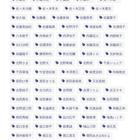
佐々木大輔
佐々木常夫
佐々木正悟
佐々木豊文
佐久協
佐藤優
佐藤富雄
佐藤恵美
佐藤愛子
佐藤美由紀
佐藤義典
佐野洋子
保坂祐希
光浦靖子
八木龍平
内海桂子
内澤旬子
内藤誼人
内館牧子
出口治明
切通理作
加藤俊徳
加藤昌治
加藤諦三
加藤陽子
勝間和代
勢古浩爾
北尾トロ
北村裕花
北野さき
北野大
北野希織
北野武
千原ジュニア
千田琢哉
午堂登紀雄
半澤周三
南雲吉則
印南敦史
原田ひ香
原田まりる
原田真裕美
又吉直樹
古堅純子
古川武士
吉岡豊
吉濱ツトム
吉玉サキ
吉田典生
吉田兼好
吉田幸弘
吉田浩
吉田潤喜
吉野源三郎
名越康文
向後千春
呉真由美
和氣正幸
和田秀樹
和田裕美
品川広平
園善博
地曳いく子
坂口安吾
坂口恭平
坂東誠
城山三郎
堀元見
堀内都喜子
堀正岳
堀江貴文
堀田あきお&かよ