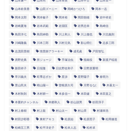
山本兼一
山本尚
山本幸美
山本甲士
山本良一
山本鈴美香
山田ズーニー
岡崎かつひろ
岡本一志
岡本太郎
岡本敏子
岡本裕
岡田朝雄
岩中祥史
岩崎夏海
岩本武範
岩淵匡
岩男忠幸
島崎信
島田洋七
島田紳助
川上和人
川上徹也
川北義則
川嶋隆義
川本三郎
川村元気
影山明仁
志多三郎
志茂田景樹
情景師アラーキー
成毛眞
戸田智弘
房野史典
所ジョージ
手塚治虫
指南役
新渡戸稲造
新田祥子
日垣隆
日比野佐和子
日野原重明
早川義夫
旺季志ずか
星渉
星野陽子
春明力
景山民夫
晴山陽一
曽根原久司
月野るな(
木暮太一
木村秋則
木村耕一
本多信一
本田健
本田直之
本要約チャンネル
本郷和人
杉山頴男
杉田淳子
村上春樹
村上龍
村山太一
村山斉
村瀬幸浩
村田沙耶香
東村アキコ
松原始
松原照子
松岡修造
松崎五三男
松平洋史子
松本人志
松村卓