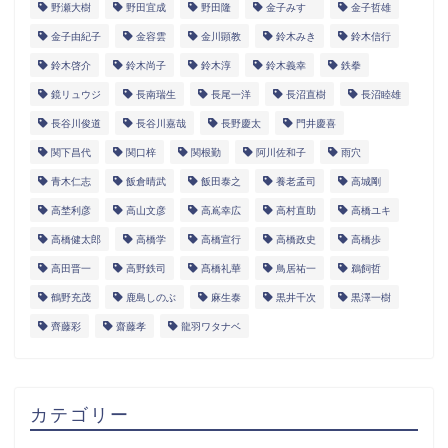
野瀬大樹
野田宜成
野田隆
金子みすゞ
金子哲雄
金子由紀子
金容雲
金川顕教
鈴木みき
鈴木信行
鈴木啓介
鈴木尚子
鈴木淳
鈴木義幸
鉄拳
鏡リュウジ
長南瑞生
長尾一洋
長沼直樹
長沼睦雄
長谷川俊道
長谷川嘉哉
長野慶太
門井慶喜
関下昌代
関口梓
関根勤
阿川佐和子
雨穴
青木仁志
飯倉晴武
飯田泰之
養老孟司
高城剛
高埜利彦
高山文彦
高嶌幸広
高村直助
高橋ユキ
高橋健太郎
高橋学
高橋宣行
高橋政史
高橋歩
高田晋一
高野鉄司
髙橋礼華
鳥居祐一
鵜飼哲
鶴野充茂
鹿島しのぶ
麻生泰
黒井千次
黒澤一樹
齊藤彩
齋藤孝
龍羽ワタナベ
カテゴリー