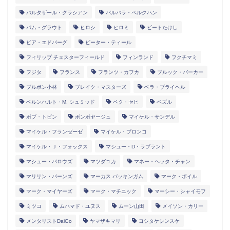
バルタザール・グラシアン
バルバラ・ベルクハン
パム・グラウト
ヒロシ
ヒロミ
ビートたけし
ピア・エドバーグ
ピーター・ティール
フィリップ チェスターフィールド
フィンランド
フクチマミ
フジタ
フランス
フランツ・カフカ
ブルック・バーカー
ブルボン小林
ブレイク・マスターズ
ベラ・ブライヘル
ベルンハルト・M. シュミッド
ペク・セヒ
ペズル
ボブ・トビン
ボンボヤージュ
マイケル・サンデル
マイケル・フランゼーゼ
マイケル・プロンコ
マイケル・Ｊ・フォックス
マシュー・D・ラプラント
マシュー・バロウズ
マツダユカ
マネー・ヘッタ・チャン
マリリン・バーンズ
マーカス バッキンガム
マーク・ボイル
マーク・マイヤーズ
マーク・マチニック
マーシー・シャイモフ
ミツコ
ムハマド・ユヌス
ムーン山田
メイソン・カリー
メンタリストDaiGo
ヤマザキマリ
ヨシタケシンスケ