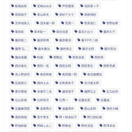
船曳由美
芝崎みゆき
芦田愛菜
花田菜々子
苑田純子
若山祥夫
若杉アキラ
若林理砂
苫米地英人
茂木健一郎
荒濱一
菅原道仁
菅野結希
菊池良
萩本欽一
落合信彦
葉石かおり
藤井久子
藤井龍二
藤原和博
藤原東演
藤子F不二雄
藤岡 弘、
藤木雅治
藤村靖之
藤沢太郎
藤沢晃治
藤由達藏
蛇蔵
西剛志
西多昌規
西村晃
西沢泰生
西田一見
西田文郎
西田育生
西野亮廣
見ル野栄司
角田和将
角田陽一郎
角谷建耀知
設楽悠介
諏内えみ
谷島香奈子
谷川俊太郎
豊沢豊雄
赤塚不二夫
越智啓子
越野弘之
足立紀尚
辻山良雄
辻村深月
辻秀一
近藤史恵
近藤誠
近藤麻理恵
道尾秀介
遠藤周作
郡山史郎
酒井大輔
酒井雄哉
里中李生
野々村友紀子
野口悠紀雄
野地秩嘉
野崎ふみこ
野敬也
野村克也
野澤卓央