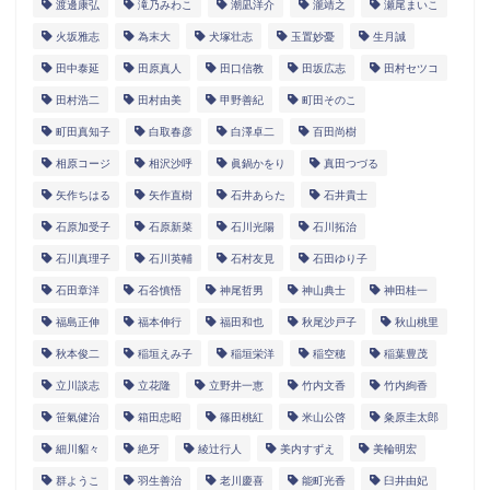
渡邊康弘
滝乃みわこ
潮凪洋介
瀧靖之
瀬尾まいこ
火坂雅志
為末大
犬塚壮志
玉置妙憂
生月誠
田中泰延
田原真人
田口信教
田坂広志
田村セツコ
田村浩二
田村由美
甲野善紀
町田そのこ
町田真知子
白取春彦
白澤卓二
百田尚樹
相原コージ
相沢沙呼
眞鍋かをり
真田つづる
矢作ちはる
矢作直樹
石井あらた
石井貴士
石原加受子
石原新菜
石川光陽
石川拓治
石川真理子
石川英輔
石村友見
石田ゆり子
石田章洋
石谷慎悟
神尾哲男
神山典士
神田桂一
福島正伸
福本伸行
福田和也
秋尾沙戸子
秋山桃里
秋本俊二
稲垣えみ子
稲垣栄洋
稲空穂
稲葉豊茂
立川談志
立花隆
立野井一恵
竹内文香
竹内絢香
笹氣健治
箱田忠昭
篠田桃紅
米山公啓
粂原圭太郎
細川貂々
絶牙
綾辻行人
美内すずえ
美輪明宏
群ようこ
羽生善治
老川慶喜
能町光香
臼井由妃