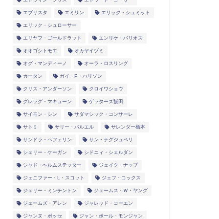
エブリスタ
エミリン
エリック・シュミット
エリック・シュローサー
エリヤフ・ゴールドラット
エンリケ・バリオス
オオゴシトモエ
オカヤイヅミ
オグ・マンディーノ
オーラ・ロスリング
カータン
ガイ・P・ハリソン
クリス・アンダーソン
クロイワショウ
グレッグ・マキューン
ゲッターズ飯田
サイモン・シン
サダマシック・コンサーレ
サトミ
サリー・バルエル
サレンダー橋本
サンドラ・ヘフェリン
サン・テグジュペリ
シェリー・ケーガン
シドニィ・シェルダン
シャド・ヘルムステッター
ジェイク・ナップ
ジェニファー・L・スコット
ジェフ・コックス
ジェリー・ミンチントン
ジェームス・Ｗ・ヤング
ジェームズ・アレン
ジャレッド・コーエン
ジャンヌ・ボッセ
ジャン・ポール・モンジャン