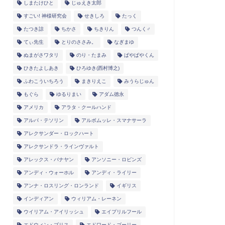
しまたけひと
じゅえき太郎
すごい! 神様研究会
せきしろ
たっく
たつき諒
ちかさ
ちきりん
つんく♂
てぃ先生
とりのささみ。
なぎまゆ
ぬまがさワタリ
のり・たまみ
ぱやぱやくん
ひきたよしあき
ひろゆき(西村博之)
ふわこういちろう
まきりえこ
みうらじゅん
もぐら
ゆるりまい
アダム徳永
アメリカ
アラタ・クールハンド
アルパ・テソリン
アルボムッレ・スマナサーラ
アレクサンダー・ロックハート
アレクサンドラ・ラインヴァルト
アレックス・バナヤン
アンソニー・ロビンズ
アンディ・ウォーホル
アンディ・ライリー
アンナ・ロスリング・ロンランド
イギリス
インディアン
ウィリアム・レーネン
ウイリアム・アイリッシュ
エイプリルフール
エドウィン・ブリス
エドワード・ゴーリー