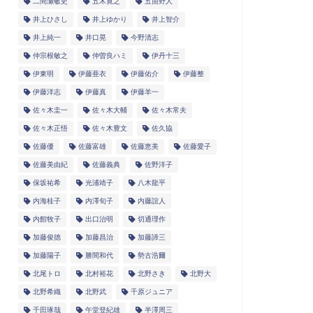
二間瀬敏史
五木寛之
五箇野人
井上ひさし
井上ゆかり
井上智介
井上純一
井口晃
今野清志
仲宗根敏之
仲曽良ハミ
伊丹十三
伊東明
伊藤亜衣
伊藤佑介
伊藤整
伊藤洋志
伊藤真
伊藤羊一
佐々木圭一
佐々木大輔
佐々木常夫
佐々木正悟
佐々木豊文
佐久協
佐藤優
佐藤富雄
佐藤恵美
佐藤愛子
佐藤美由紀
佐藤義典
佐野洋子
保坂祐希
光浦靖子
八木龍平
内海桂子
内澤旬子
内藤誼人
内館牧子
出口治明
切通理作
加藤俊徳
加藤昌治
加藤諦三
加藤陽子
勝間和代
勢古浩爾
北尾トロ
北村裕花
北野さき
北野大
北野希織
北野武
千原ジュニア
千田琢哉
午堂登紀雄
半澤周三