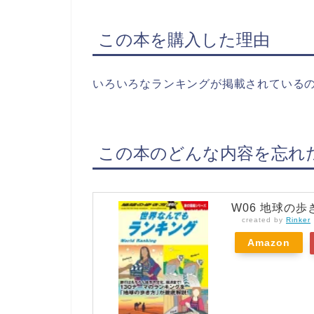
この本を購入した理由
いろいろなランキングが掲載されている
この本のどんな内容を忘れ
W06 地球の
created by
Rinker
Amazon