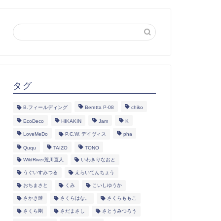
タグ
B.フィールディング
Beretta P-08
chiko
EcoDeco
HIKAKIN
Jam
K
LoveMeDo
P.C.W. デイヴィス
pha
Ququ
TAIZO
TONO
WildRiver荒川直人
いわきりなおと
うぐいすみつる
えらいてんちょう
おちまさと
くみ
こいしゆうか
さかき漣
さくらはな。
さくらももこ
さくら剛
さだまさし
さとうみつろう