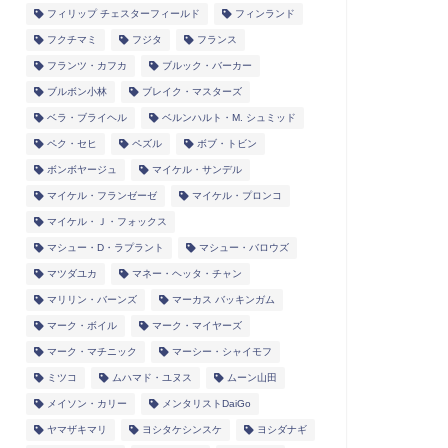
フィリップ チェスターフィールド
フィンランド
フクチマミ
フジタ
フランス
フランツ・カフカ
ブルック・バーカー
ブルボン小林
ブレイク・マスターズ
ベラ・ブライヘル
ベルンハルト・M. シュミッド
ペク・セヒ
ペズル
ボブ・トビン
ボンボヤージュ
マイケル・サンデル
マイケル・フランゼーゼ
マイケル・プロンコ
マイケル・Ｊ・フォックス
マシュー・D・ラプラント
マシュー・バロウズ
マツダユカ
マネー・ヘッタ・チャン
マリリン・バーンズ
マーカス バッキンガム
マーク・ボイル
マーク・マイヤーズ
マーク・マチニック
マーシー・シャイモフ
ミツコ
ムハマド・ユヌス
ムーン山田
メイソン・カリー
メンタリストDaiGo
ヤマザキマリ
ヨシタケシンスケ
ヨシダナギ