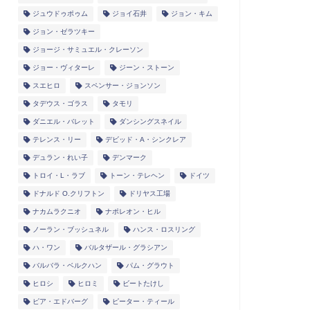
ジュウドゥポゥム
ジョイ石井
ジョン・キム
ジョン・ゼラツキー
ジョージ・サミュエル・クレーソン
ジョー・ヴィターレ
ジーン・ストーン
スエヒロ
スペンサー・ジョンソン
タデウス・ゴラス
タモリ
ダニエル・バレット
ダンシングスネイル
テレンス・リー
デビッド・A・シンクレア
デュラン・れい子
デンマーク
トロイ・L・ラブ
トーン・テレヘン
ドイツ
ドナルド O.クリフトン
ドリヤス工場
ナカムラクニオ
ナポレオン・ヒル
ノーラン・ブッシュネル
ハンス・ロスリング
ハ・ワン
バルタザール・グラシアン
バルバラ・ベルクハン
パム・グラウト
ヒロシ
ヒロミ
ビートたけし
ピア・エドバーグ
ピーター・ティール