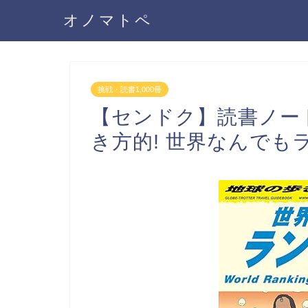
オノマトペ
挑戦・読書1,000冊
【センドク】読書ノート
き方的! 世界なんでも