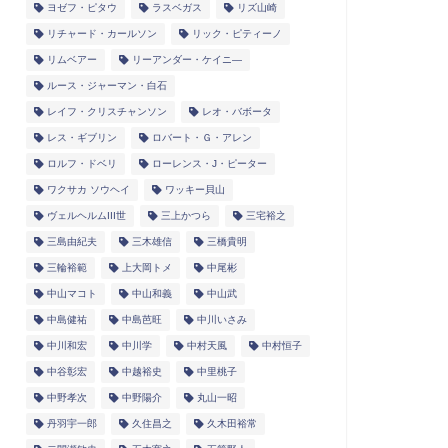
ヨゼフ・ピタウ
ラスベガス
リズ山崎
リチャード・カールソン
リック・ピティーノ
リムベアー
リーアンダー・ケイニ―
ルース・ジャーマン・白石
レイフ・クリスチャンソン
レオ・バボータ
レス・ギブリン
ロバート・Ｇ・アレン
ロルフ・ドベリ
ローレンス・J・ピーター
ワクサカ ソウヘイ
ワッキー貝山
ヴェルヘルムIII世
三上かつら
三宅裕之
三島由紀夫
三木雄信
三橋貴明
三輪裕範
上大岡トメ
中尾彬
中山マコト
中山和義
中山武
中島健祐
中島芭旺
中川いさみ
中川和宏
中川学
中村天風
中村恒子
中谷彰宏
中越裕史
中里桃子
中野孝次
中野陽介
丸山一昭
丹羽宇一郎
久住昌之
久木田裕常