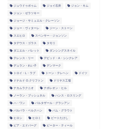
ジュウドゥポゥム
ジョイ石井
ジョン・キム
ジョン・ゼラツキー
ジョージ・サミュエル・クレーソン
ジョー・ヴィターレ
ジーン・ストーン
スエヒロ
スペンサー・ジョンソン
タデウス・ゴラス
タモリ
ダニエル・バレット
ダンシングスネイル
テレンス・リー
デビッド・A・シンクレア
デュラン・れい子
デンマーク
トロイ・L・ラブ
トーン・テレヘン
ドイツ
ドナルド O.クリフトン
ドリヤス工場
ナカムラクニオ
ナポレオン・ヒル
ノーラン・ブッシュネル
ハンス・ロスリング
ハ・ワン
バルタザール・グラシアン
バルバラ・ベルクハン
パム・グラウト
ヒロシ
ヒロミ
ビートたけし
ピア・エドバーグ
ピーター・ティール