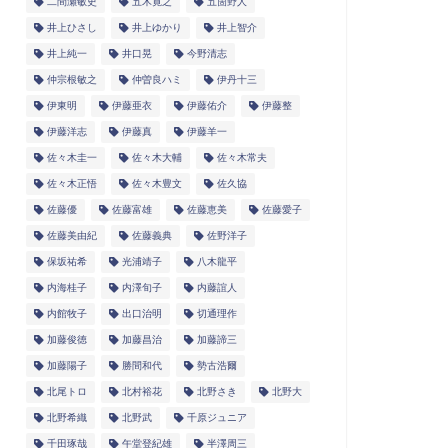
二間瀬敏史
五木寛之
五箇野人
井上ひさし
井上ゆかり
井上智介
井上純一
井口晃
今野清志
仲宗根敏之
仲曽良ハミ
伊丹十三
伊東明
伊藤亜衣
伊藤佑介
伊藤整
伊藤洋志
伊藤真
伊藤羊一
佐々木圭一
佐々木大輔
佐々木常夫
佐々木正悟
佐々木豊文
佐久協
佐藤優
佐藤富雄
佐藤恵美
佐藤愛子
佐藤美由紀
佐藤義典
佐野洋子
保坂祐希
光浦靖子
八木龍平
内海桂子
内澤旬子
内藤誼人
内館牧子
出口治明
切通理作
加藤俊徳
加藤昌治
加藤諦三
加藤陽子
勝間和代
勢古浩爾
北尾トロ
北村裕花
北野さき
北野大
北野希織
北野武
千原ジュニア
千田琢哉
午堂登紀雄
半澤周三