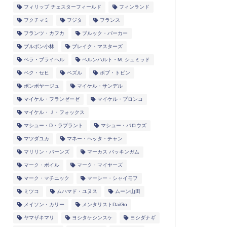
フィリップ チェスターフィールド
フィンランド
フクチマミ
フジタ
フランス
フランツ・カフカ
ブルック・バーカー
ブルボン小林
ブレイク・マスターズ
ベラ・ブライヘル
ベルンハルト・M. シュミッド
ペク・セヒ
ペズル
ボブ・トビン
ボンボヤージュ
マイケル・サンデル
マイケル・フランゼーゼ
マイケル・プロンコ
マイケル・Ｊ・フォックス
マシュー・D・ラプラント
マシュー・バロウズ
マツダユカ
マネー・ヘッタ・チャン
マリリン・バーンズ
マーカス バッキンガム
マーク・ボイル
マーク・マイヤーズ
マーク・マチニック
マーシー・シャイモフ
ミツコ
ムハマド・ユヌス
ムーン山田
メイソン・カリー
メンタリストDaiGo
ヤマザキマリ
ヨシタケシンスケ
ヨシダナギ