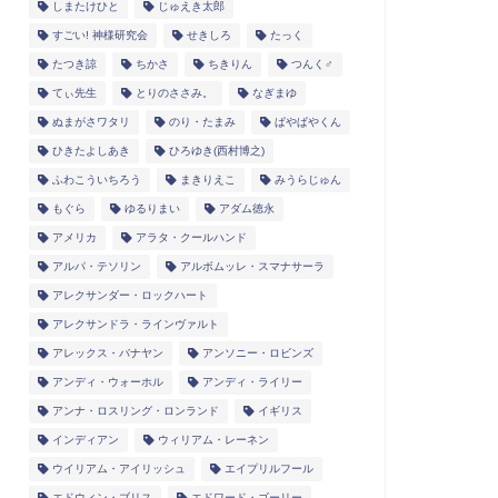
しまたけひと
じゅえき太郎
すごい! 神様研究会
せきしろ
たっく
たつき諒
ちかさ
ちきりん
つんく♂
てぃ先生
とりのささみ。
なぎまゆ
ぬまがさワタリ
のり・たまみ
ぱやぱやくん
ひきたよしあき
ひろゆき(西村博之)
ふわこういちろう
まきりえこ
みうらじゅん
もぐら
ゆるりまい
アダム徳永
アメリカ
アラタ・クールハンド
アルパ・テソリン
アルボムッレ・スマナサーラ
アレクサンダー・ロックハート
アレクサンドラ・ラインヴァルト
アレックス・バナヤン
アンソニー・ロビンズ
アンディ・ウォーホル
アンディ・ライリー
アンナ・ロスリング・ロンランド
イギリス
インディアン
ウィリアム・レーネン
ウイリアム・アイリッシュ
エイプリルフール
エドウィン・ブリス
エドワード・ゴーリー