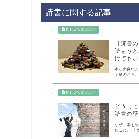
読書に関する記事
【読書の
読もうと
けでもい
本が大嫌いだ
子供のころ、
どうして
読書の壁
なぜ、本を読
たこと。 「