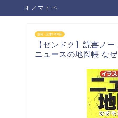
オノマトペ
挑戦・読書1,000冊
【センドク】読書ノー
ニュースの地図帳 な