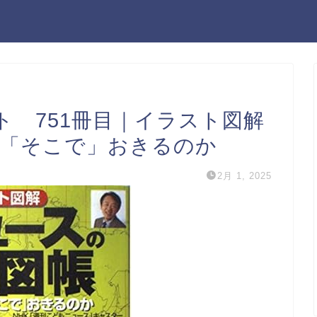
ト 751冊目｜イラスト図解
ぜ「そこで」おきるのか
2月 1, 2025