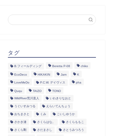
タグ
B.フィールディング
Beretta P-08
chiko
EcoDeco
HIKAKIN
Jam
K
LoveMeDo
P.C.W. デイヴィス
pha
Ququ
TAIZO
TONO
WildRiver荒川直人
いわきりなおと
うぐいすみつる
えらいてんちょう
おちまさと
くみ
こいしゆうか
さかき漣
さくらはな。
さくらももこ
さくら剛
さだまさし
さとうみつろう