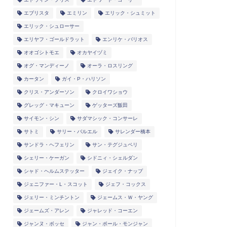
エブリスタ
エミリン
エリック・シュミット
エリック・シュローサー
エリヤフ・ゴールドラット
エンリケ・バリオス
オオゴシトモエ
オカヤイヅミ
オグ・マンディーノ
オーラ・ロスリング
カータン
ガイ・P・ハリソン
クリス・アンダーソン
クロイワショウ
グレッグ・マキューン
ゲッターズ飯田
サイモン・シン
サダマシック・コンサーレ
サトミ
サリー・バルエル
サレンダー橋本
サンドラ・ヘフェリン
サン・テグジュペリ
シェリー・ケーガン
シドニィ・シェルダン
シャド・ヘルムステッター
ジェイク・ナップ
ジェニファー・L・スコット
ジェフ・コックス
ジェリー・ミンチントン
ジェームス・Ｗ・ヤング
ジェームズ・アレン
ジャレッド・コーエン
ジャンヌ・ボッセ
ジャン・ポール・モンジャン