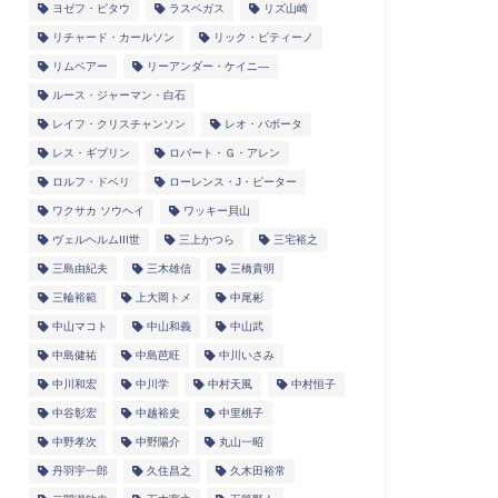
ヨゼフ・ピタウ
ラスベガス
リズ山崎
リチャード・カールソン
リック・ピティーノ
リムベアー
リーアンダー・ケイニ―
ルース・ジャーマン・白石
レイフ・クリスチャンソン
レオ・バボータ
レス・ギブリン
ロバート・Ｇ・アレン
ロルフ・ドベリ
ローレンス・J・ピーター
ワクサカ ソウヘイ
ワッキー貝山
ヴェルヘルムIII世
三上かつら
三宅裕之
三島由紀夫
三木雄信
三橋貴明
三輪裕範
上大岡トメ
中尾彬
中山マコト
中山和義
中山武
中島健祐
中島芭旺
中川いさみ
中川和宏
中川学
中村天風
中村恒子
中谷彰宏
中越裕史
中里桃子
中野孝次
中野陽介
丸山一昭
丹羽宇一郎
久住昌之
久木田裕常