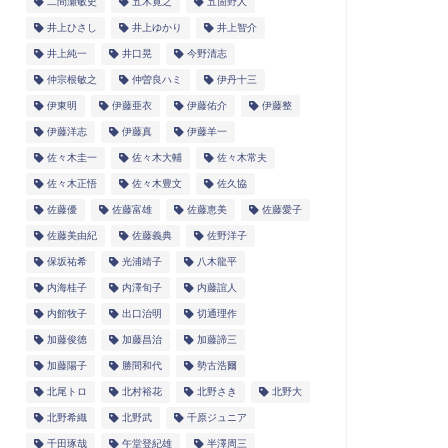
二間瀬敏史
五木寛之
五箇野人
井上ひさし
井上ゆかり
井上智介
井上純一
井口晃
今野清志
仲宗根敏之
仲曽良ハミ
伊丹十三
伊東明
伊藤亜衣
伊藤佑介
伊藤整
伊藤洋志
伊藤真
伊藤羊一
佐々木圭一
佐々木大輔
佐々木常夫
佐々木正悟
佐々木豊文
佐久協
佐藤優
佐藤富雄
佐藤恵美
佐藤愛子
佐藤美由紀
佐藤義典
佐野洋子
保坂祐希
光浦靖子
八木龍平
内海桂子
内澤旬子
内藤誼人
内館牧子
出口治明
切通理作
加藤俊徳
加藤昌治
加藤諦三
加藤陽子
勝間和代
勢古浩爾
北尾トロ
北村裕花
北野さき
北野大
北野希織
北野武
千原ジュニア
千田琢哉
午堂登紀雄
半澤周三