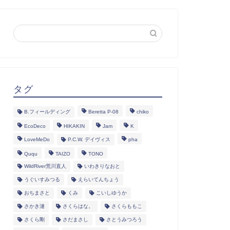
タグ
B.フィールディング
Beretta P-08
chiko
EcoDeco
HIKAKIN
Jam
K
LoveMeDo
P.C.W. デイヴィス
pha
Ququ
TAIZO
TONO
WildRiver荒川直人
いわきりなおと
うぐいすみつる
えらいてんちょう
おちまさと
くみ
こいしゆうか
さかき漣
さくらはな。
さくらももこ
さくら剛
さだまさし
さとうみつろう