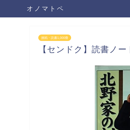
オノマトペ
挑戦・読書1,000冊
【センドク】読書ノート