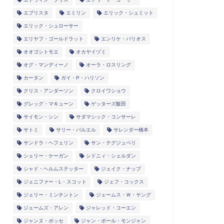
エブリスタ
エミリン
エリック・シュミット
エリック・シュローサー
エリヤフ・ゴールドラット
エンリケ・バリオス
オオゴシトモエ
オカヤイヅミ
オグ・マンディーノ
オーラ・ロスリング
カータン
ガイ・P・ハリソン
クリス・アンダーソン
クロイワショウ
グレッグ・マキューン
ゲッターズ飯田
サイモン・シン
サダマシック・コンサーレ
サトミ
サリー・バルエル
サレンダー橋本
サンドラ・ヘフェリン
サン・テグジュペリ
シェリー・ケーガン
シドニィ・シェルダン
シャド・ヘルムステッター
ジェイク・ナップ
ジェニファー・L・スコット
ジェフ・コックス
ジェリー・ミンチントン
ジェームス・Ｗ・ヤング
ジェームズ・アレン
ジャレッド・コーエン
ジャンヌ・ボッセ
ジャン・ポール・モンジャン