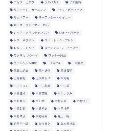
ヨゼフ・ピタウ
ラスベガス
リズ山崎
リチャード・カールソン
リック・ピティーノ
リムベアー
リーアンダー・ケイニ―
ルース・ジャーマン・白石
レイフ・クリスチャンソン
レオ・バボータ
レス・ギブリン
ロバート・Ｇ・アレン
ロルフ・ドベリ
ローレンス・J・ピーター
ワクサカ ソウヘイ
ワッキー貝山
ヴェルヘルムIII世
三上かつら
三宅裕之
三島由紀夫
三木雄信
三橋貴明
三輪裕範
上大岡トメ
中尾彬
中山マコト
中山和義
中山武
中島健祐
中島芭旺
中川いさみ
中川和宏
中川学
中村天風
中村恒子
中谷彰宏
中越裕史
中里桃子
中野孝次
中野陽介
丸山一昭
丹羽宇一郎
久住昌之
久木田裕常