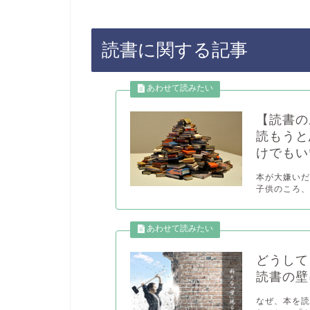
読書に関する記事
【読書の
読もうと
けでもい
本が大嫌いだ
子供のころ、
どうして
読書の壁
なぜ、本を読