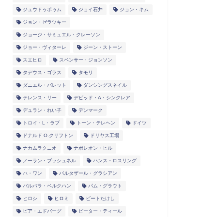
ジュウドゥポゥム
ジョイ石井
ジョン・キム
ジョン・ゼラツキー
ジョージ・サミュエル・クレーソン
ジョー・ヴィターレ
ジーン・ストーン
スエヒロ
スペンサー・ジョンソン
タデウス・ゴラス
タモリ
ダニエル・バレット
ダンシングスネイル
テレンス・リー
デビッド・A・シンクレア
デュラン・れい子
デンマーク
トロイ・L・ラブ
トーン・テレヘン
ドイツ
ドナルド O.クリフトン
ドリヤス工場
ナカムラクニオ
ナポレオン・ヒル
ノーラン・ブッシュネル
ハンス・ロスリング
ハ・ワン
バルタザール・グラシアン
バルバラ・ベルクハン
パム・グラウト
ヒロシ
ヒロミ
ビートたけし
ピア・エドバーグ
ピーター・ティール