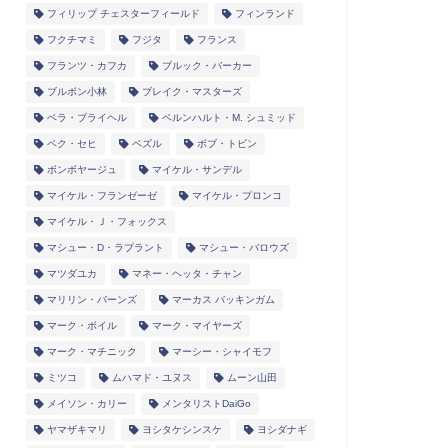
フィリップ チェスターフィールド
フィンランド
フクチマミ
フジタ
フランス
フランツ・カフカ
ブルック・バーカー
ブルボン小林
ブレイク・マスターズ
ベラ・ブライヘル
ベルンハルト・M. シュミッド
ペク・セヒ
ペズル
ボブ・トビン
ボンボヤージュ
マイケル・サンデル
マイケル・フランゼーゼ
マイケル・プロンコ
マイケル・Ｊ・フォックス
マシュー・D・ラプラント
マシュー・バロウズ
マツダユカ
マネー・ヘッタ・チャン
マリリン・バーンズ
マーカス バッキンガム
マーク・ボイル
マーク・マイヤーズ
マーク・マチニック
マーシー・シャイモフ
ミツコ
ムハマド・ユヌス
ムーン山田
メイソン・カリー
メンタリストDaiGo
ヤマザキマリ
ヨシタケシンスケ
ヨシダナギ