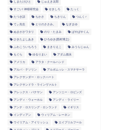
しまたけひと
じゅえき太郎
すごい! 神様研究会
せきしろ
たっく
たつき諒
ちかさ
ちきりん
つんく♂
てぃ先生
とりのささみ。
なぎまゆ
ぬまがさワタリ
のり・たまみ
ぱやぱやくん
ひきたよしあき
ひろゆき(西村博之)
ふわこういちろう
まきりえこ
みうらじゅん
もぐら
ゆるりまい
アダム徳永
アメリカ
アラタ・クールハンド
アルパ・テソリン
アルボムッレ・スマナサーラ
アレクサンダー・ロックハート
アレクサンドラ・ラインヴァルト
アレックス・バナヤン
アンソニー・ロビンズ
アンディ・ウォーホル
アンディ・ライリー
アンナ・ロスリング・ロンランド
イギリス
インディアン
ウィリアム・レーネン
ウイリアム・アイリッシュ
エイプリルフール
エドウィン・ブリス
エドワード・ゴーリー