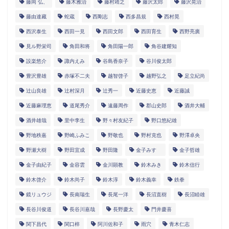
藤岡 弘、
藤木雅治
藤村靖之
藤沢太郎
藤沢晃治
藤由達藏
蛇蔵
西剛志
西多昌規
西村晃
西沢泰生
西田一見
西田文郎
西田育生
西野亮廣
見ル野栄司
角田和将
角田陽一郎
角谷建耀知
設楽悠介
諏内えみ
谷島香奈子
谷川俊太郎
豊沢豊雄
赤塚不二夫
越智啓子
越野弘之
足立紀尚
辻山良雄
辻村深月
辻秀一
近藤史恵
近藤誠
近藤麻理恵
道尾秀介
遠藤周作
郡山史郎
酒井大輔
酒井雄哉
里中李生
野々村友紀子
野口悠紀雄
野地秩嘉
野崎ふみこ
野敬也
野村克也
野澤卓央
野瀬大樹
野田宜成
野田隆
金子みすゞ
金子哲雄
金子由紀子
金容雲
金川顕教
鈴木みき
鈴木信行
鈴木啓介
鈴木尚子
鈴木淳
鈴木義幸
鉄拳
鏡リュウジ
長南瑞生
長尾一洋
長沼直樹
長沼睦雄
長谷川俊道
長谷川嘉哉
長野慶太
門井慶喜
関下昌代
関口梓
阿川佐和子
雨穴
青木仁志