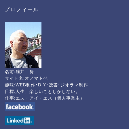
プロフィール
名前:碓井 努
サイト名:オノマトペ
趣味:WEB制作･DIY･読書･ジオラマ制作
目標:人生、楽しいことしかしない。
仕事:エス・アイ・エス（個人事業主）