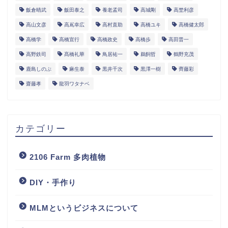
飯倉晴武
飯田泰之
養老孟司
高城剛
高埜利彦
高山文彦
高嶌幸広
高村直助
高橋ユキ
高橋健太郎
高橋学
高橋宣行
高橋政史
高橋歩
高田晋一
高野鉄司
髙橋礼華
鳥居祐一
鵜飼哲
鶴野充茂
鹿島しのぶ
麻生泰
黒井千次
黒澤一樹
齊藤彩
齋藤孝
龍羽ワタナベ
カテゴリー
2106 Farm 多肉植物
DIY・手作り
MLMというビジネスについて