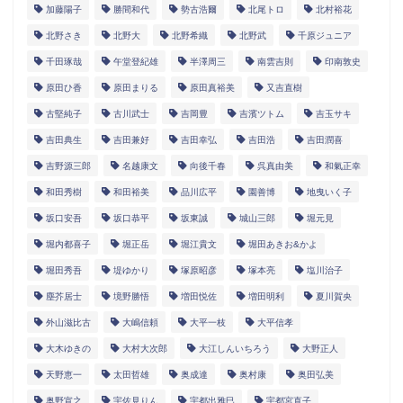
加藤陽子
勝間和代
勢古浩爾
北尾トロ
北村裕花
北野さき
北野大
北野希織
北野武
千原ジュニア
千田琢哉
午堂登紀雄
半澤周三
南雲吉則
印南敦史
原田ひ香
原田まりる
原田真裕美
又吉直樹
古堅純子
古川武士
吉岡豊
吉濱ツトム
吉玉サキ
吉田典生
吉田兼好
吉田幸弘
吉田浩
吉田潤喜
吉野源三郎
名越康文
向後千春
呉真由美
和氣正幸
和田秀樹
和田裕美
品川広平
園善博
地曳いく子
坂口安吾
坂口恭平
坂東誠
城山三郎
堀元見
堀内都喜子
堀正岳
堀江貴文
堀田あきお&かよ
堀田秀吾
堤ゆかり
塚原昭彦
塚本亮
塩川治子
塵芥居士
境野勝悟
増田悦佐
増田明利
夏川賀央
外山滋比古
大嶋信頼
大平一枝
大平信孝
大木ゆきの
大村大次郎
大江しんいちろう
大野正人
天野恵一
太田哲雄
奥成達
奥村康
奥田弘美
奥野宣之
宇佐見りん
宇都出雅巳
宇都宮直子