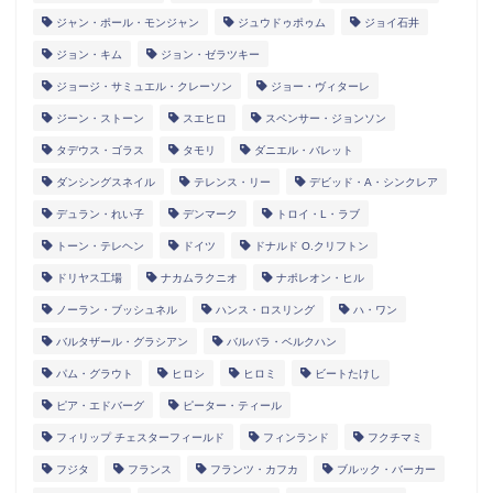
ジャン・ポール・モンジャン
ジュウドゥポゥム
ジョイ石井
ジョン・キム
ジョン・ゼラツキー
ジョージ・サミュエル・クレーソン
ジョー・ヴィターレ
ジーン・ストーン
スエヒロ
スペンサー・ジョンソン
タデウス・ゴラス
タモリ
ダニエル・バレット
ダンシングスネイル
テレンス・リー
デビッド・A・シンクレア
デュラン・れい子
デンマーク
トロイ・L・ラブ
トーン・テレヘン
ドイツ
ドナルド O.クリフトン
ドリヤス工場
ナカムラクニオ
ナポレオン・ヒル
ノーラン・ブッシュネル
ハンス・ロスリング
ハ・ワン
バルタザール・グラシアン
バルバラ・ベルクハン
パム・グラウト
ヒロシ
ヒロミ
ビートたけし
ピア・エドバーグ
ピーター・ティール
フィリップ チェスターフィールド
フィンランド
フクチマミ
フジタ
フランス
フランツ・カフカ
ブルック・バーカー