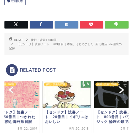
辻山良雄
HOME
挑戦・読書1,000冊
【センドク】読書ノート 783冊目｜本屋、はじめました: 新刊書店Title開業の
記録
RELATED POST
読書1,000冊
挑戦・読書1,000冊
挑戦・読書1,000冊
センドク】読書ノー
【センドク】読書ノー
【センドク】読書ノ
 356冊目｜つかれた
ト 20冊目｜イギリスは
ト 803冊目｜パワ
きに読む海外旅日記
おいしい
ジック 論理の鎖で相..
8月 22, 2019
9月 20, 2018
5月 17, 