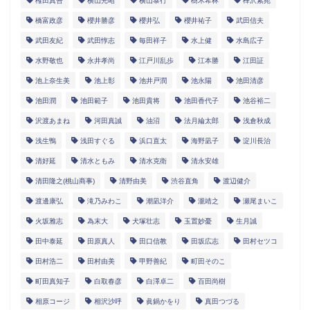
権田真吾
横山光昭
横山泰行
樹木希林
樺沢紫苑
橋富政彦
櫻井勝彦
櫻井弘
櫻井祐子
武田信夫
武田友紀
武田惇志
毎田祥子
水上健
水島広子
水野敬也
永井孝尚
江戸川乱歩
江本勝
江田証
池上奈生美
池上彰
池井戸潤
池永陽
池田清彦
池田潤
池田範子
池田貴将
池田香代子
池谷裕二
沢渡あまね
河田真誠
油沼
法月綸太郎
浅倉秋成
浅生鴨
浅田すぐる
浜口直太
海野凪子
淀川長治
清好延
清水ともみ
清水克衛
清永安雄
清田隆之(桃山商事)
清野由美
渋谷直角
渡辺健介
渡邊康弘
滝乃みわこ
潮凪洋介
瀧靖之
瀬尾まいこ
火坂雅志
為末大
犬塚壮志
玉置妙憂
生月誠
田中泰延
田原真人
田口信教
田坂広志
田村セツコ
田村浩二
田村由美
甲野善紀
町田そのこ
町田真知子
白取春彦
白澤卓二
百田尚樹
相原コージ
相沢沙呼
眞鍋かをり
真田つづる