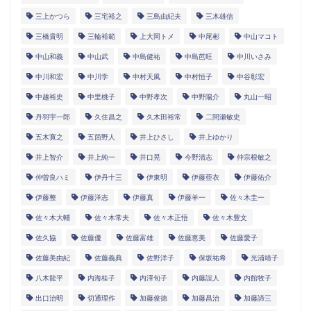
三上かつら
三宅裕之
三島由紀夫
三木雄信
三橋貴明
三輪裕範
上大岡トメ
中尾彬
中山マコト
中山和義
中山武
中島健祐
中島芭旺
中川いさみ
中川和宏
中川学
中村天風
中村恒子
中谷彰宏
中越裕史
中里桃子
中野孝次
中野陽介
丸山一昭
丹羽宇一郎
久住昌之
久木田裕常
二間瀬敏史
五木寛之
五箇野人
井上ひさし
井上ゆかり
井上智介
井上純一
井口晃
今野清志
仲宗根敏之
仲曽良ハミ
伊丹十三
伊東明
伊藤亜衣
伊藤佑介
伊藤整
伊藤洋志
伊藤真
伊藤羊一
佐々木圭一
佐々木大輔
佐々木常夫
佐々木正悟
佐々木豊文
佐久協
佐藤優
佐藤富雄
佐藤恵美
佐藤愛子
佐藤美由紀
佐藤義典
佐野洋子
保坂祐希
光浦靖子
八木龍平
内海桂子
内澤旬子
内藤誼人
内館牧子
出口治明
切通理作
加藤俊徳
加藤昌治
加藤諦三