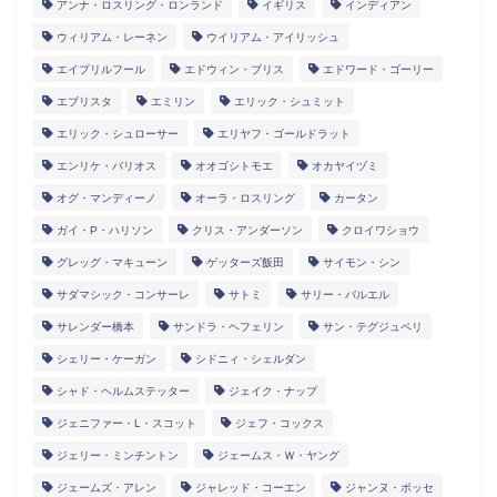
アンナ・ロスリング・ロンランド
イギリス
インディアン
ウィリアム・レーネン
ウイリアム・アイリッシュ
エイプリルフール
エドウィン・ブリス
エドワード・ゴーリー
エブリスタ
エミリン
エリック・シュミット
エリック・シュローサー
エリヤフ・ゴールドラット
エンリケ・バリオス
オオゴシトモエ
オカヤイヅミ
オグ・マンディーノ
オーラ・ロスリング
カータン
ガイ・P・ハリソン
クリス・アンダーソン
クロイワショウ
グレッグ・マキューン
ゲッターズ飯田
サイモン・シン
サダマシック・コンサーレ
サトミ
サリー・バルエル
サレンダー橋本
サンドラ・ヘフェリン
サン・テグジュペリ
シェリー・ケーガン
シドニィ・シェルダン
シャド・ヘルムステッター
ジェイク・ナップ
ジェニファー・L・スコット
ジェフ・コックス
ジェリー・ミンチントン
ジェームス・Ｗ・ヤング
ジェームズ・アレン
ジャレッド・コーエン
ジャンヌ・ボッセ