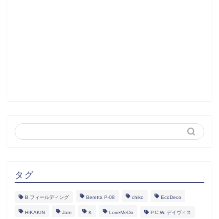
タグ
B.フィールディング
Beretta P-08
chiko
EcoDeco
HIKAKIN
Jam
K
LoveMeDo
P.C.W. デイヴィス