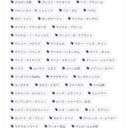
ブルボン小林
ブレイク・マスターズ
ベラ・ブライヘル
ベルンハルト・M. シュミッド
ペク・セヒ
ペズル
ボブ・トビン
ボンボヤージュ
マイケル・サンデル
マイケル・フランゼーゼ
マイケル・プロンコ
マイケル・Ｊ・フォックス
マシュー・D・ラプラント
マシュー・バロウズ
マツダユカ
マネー・ヘッタ・チャン
マリリン・バーンズ
マーカス バッキンガム
マーク・ボイル
マーク・マイヤーズ
マーク・マチニック
マーシー・シャイモフ
ミツコ
ムハマド・ユヌス
ムーン山田
メイソン・カリー
メンタリストDaiGo
ヤマザキマリ
ヨシタケシンスケ
ヨシダナギ
ヨゼフ・ピタウ
ラスベガス
リズ山崎
リチャード・カールソン
リック・ピティーノ
リムベアー
リーアンダー・ケイニ―
ルース・ジャーマン・白石
レイフ・クリスチャンソン
レオ・バボータ
レス・ギブリン
ロバート・Ｇ・アレン
ロルフ・ドベリ
ローレンス・J・ピーター
ワクサカ ソウヘイ
ワッキー貝山
ヴェルヘルムIII世