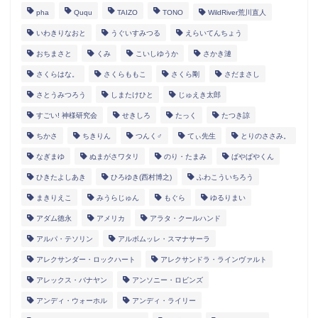
pha
Ququ
TAIZO
TONO
WildRiver荒川直人
いわきりなおと
うぐいすみつる
えらいてんちょう
おちまさと
くみ
こいしゆうか
さかき漣
さくらはな。
さくらももこ
さくら剛
さだまさし
さとうみつろう
しまたけひと
じゅえき太郎
すごい! 神様研究会
せきしろ
たっく
たつき諒
ちかさ
ちきりん
つんく♂
てぃ先生
とりのささみ。
なぎまゆ
ぬまがさワタリ
のり・たまみ
ぱやぱやくん
ひきたよしあき
ひろゆき(西村博之)
ふわこういちろう
まきりえこ
みうらじゅん
もぐら
ゆるりまい
アダム徳永
アメリカ
アラタ・クールハンド
アルパ・テソリン
アルボムッレ・スマナサーラ
アレクサンダー・ロックハート
アレクサンドラ・ラインヴァルト
アレックス・バナヤン
アンソニー・ロビンズ
アンディ・ウォーホル
アンディ・ライリー