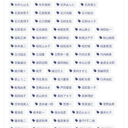
矢作ちはる
矢作直樹
石井あらた
石井貴士
石原加受子
石原新菜
石川光陽
石川拓治
石川真理子
石川英輔
石村友見
石田ゆり子
石田章洋
石谷慎悟
神尾哲男
神山典士
神田桂一
福島正伸
福本伸行
福田和也
秋尾沙戸子
秋山桃里
秋本俊二
稲垣えみ子
稲垣栄洋
稲空穂
稲葉豊茂
立川談志
立花隆
立野井一恵
竹内文香
竹内絢香
笹氣健治
箱田忠昭
篠田桃紅
米山公啓
粂原圭太郎
細川貂々
絶牙
綾辻行人
美内すずえ
美輪明宏
群ようこ
羽生善治
老川慶喜
能町光香
臼井由妃
船曳由美
芝崎みゆき
芦田愛菜
花田菜々子
苑田純子
若山祥夫
若杉アキラ
若林理砂
苫米地英人
茂木健一郎
荒濱一
菅原道仁
菅野結希
菊池良
萩本欽一
落合信彦
葉石かおり
藤井久子
藤井龍二
藤原和博
藤原東演
藤子F不二雄