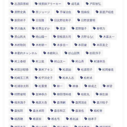
志茂田景樹
情景師アラーキー
成毛眞
戸田智弘
房野史典
所ジョージ
手塚治虫
指南役
新渡戸稲造
新田祥子
日垣隆
日比野佐和子
日野原重明
早川義夫
旺季志ずか
星渉
星野陽子
春明力
景山民夫
晴山陽一
曽根原久司
月野るな(
木暮太一
木村秋則
木村耕一
本多信一
本田健
本田直之
本要約チャンネル
本郷和人
杉山頴男
杉田淳子
村上春樹
村上龍
村山太一
村山斉
村瀬幸浩
村田沙耶香
東村アキコ
松原始
松原照子
松岡修造
松崎五三男
松平洋史子
松本人志
松村卓
松浦弥太郎
松重豊
林一
林修
林成之
林望
枡野俊明
架神恭介
柳田理科雄
桂歌丸
桐生操
桜井識子
梅原大吾
森博嗣
森岡清史
森川暁子
森拓郎
森永卓郎
森谷和正
森達也
植松努
植西聰
椎原崇
椎名号
椎名誠
槙孝子