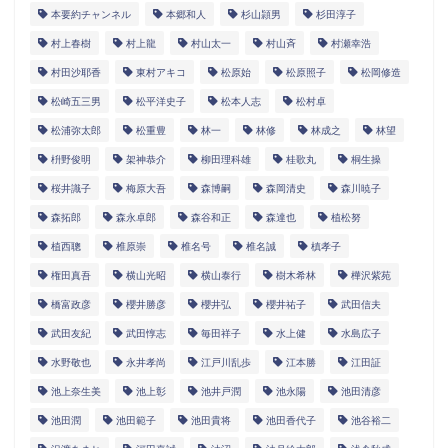
本要約チャンネル
本郷和人
杉山頴男
杉田淳子
村上春樹
村上龍
村山太一
村山斉
村瀬幸浩
村田沙耶香
東村アキコ
松原始
松原照子
松岡修造
松崎五三男
松平洋史子
松本人志
松村卓
松浦弥太郎
松重豊
林一
林修
林成之
林望
枡野俊明
架神恭介
柳田理科雄
桂歌丸
桐生操
桜井識子
梅原大吾
森博嗣
森岡清史
森川暁子
森拓郎
森永卓郎
森谷和正
森達也
植松努
植西聰
椎原崇
椎名号
椎名誠
槙孝子
権田真吾
横山光昭
横山泰行
樹木希林
樺沢紫苑
橋富政彦
櫻井勝彦
櫻井弘
櫻井祐子
武田信夫
武田友紀
武田惇志
毎田祥子
水上健
水島広子
水野敬也
永井孝尚
江戸川乱歩
江本勝
江田証
池上奈生美
池上彰
池井戸潤
池永陽
池田清彦
池田潤
池田範子
池田貴将
池田香代子
池谷裕二