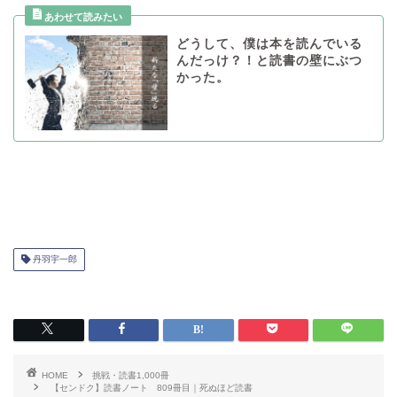
どうして、僕は本を読んでいる
んだっけ？！と読書の壁にぶつ
かった。
丹羽宇一郎
HOME
挑戦・読書1,000冊
【センドク】読書ノート 809冊目｜死ぬほど読書