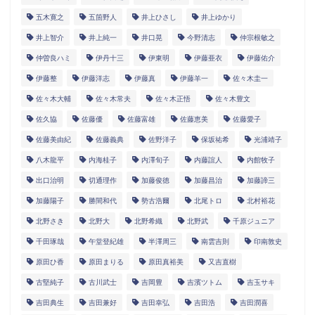
五木寛之
五箇野人
井上ひさし
井上ゆかり
井上智介
井上純一
井口晃
今野清志
仲宗根敏之
仲曽良ハミ
伊丹十三
伊東明
伊藤亜衣
伊藤佑介
伊藤整
伊藤洋志
伊藤真
伊藤羊一
佐々木圭一
佐々木大輔
佐々木常夫
佐々木正悟
佐々木豊文
佐久協
佐藤優
佐藤富雄
佐藤恵美
佐藤愛子
佐藤美由紀
佐藤義典
佐野洋子
保坂祐希
光浦靖子
八木龍平
内海桂子
内澤旬子
内藤誼人
内館牧子
出口治明
切通理作
加藤俊徳
加藤昌治
加藤諦三
加藤陽子
勝間和代
勢古浩爾
北尾トロ
北村裕花
北野さき
北野大
北野希織
北野武
千原ジュニア
千田琢哉
午堂登紀雄
半澤周三
南雲吉則
印南敦史
原田ひ香
原田まりる
原田真裕美
又吉直樹
古堅純子
古川武士
吉岡豊
吉濱ツトム
吉玉サキ
吉田典生
吉田兼好
吉田幸弘
吉田浩
吉田潤喜