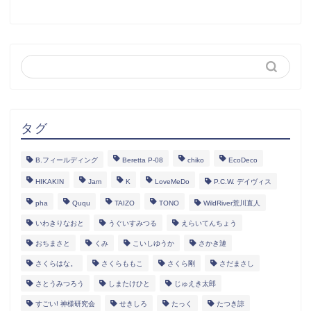
タグ
B.フィールディング
Beretta P-08
chiko
EcoDeco
HIKAKIN
Jam
K
LoveMeDo
P.C.W. デイヴィス
pha
Ququ
TAIZO
TONO
WildRiver荒川直人
いわきりなおと
うぐいすみつる
えらいてんちょう
おちまさと
くみ
こいしゆうか
さかき漣
さくらはな。
さくらももこ
さくら剛
さだまさし
さとうみつろう
しまたけひと
じゅえき太郎
すごい! 神様研究会
せきしろ
たっく
たつき諒