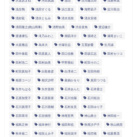
沢渡あまね
河田真誠
油沼
法月綸太郎
浅倉秋成
浅生鴨
浅田すぐる
浜口直太
海野凪子
淀川長治
清好延
清水ともみ
清水克衛
清永安雄
清田隆之(桃山商事)
清野由美
渋谷直角
渡辺健介
渡邊康弘
滝乃みわこ
潮凪洋介
瀧靖之
瀬尾まいこ
火坂雅志
為末大
犬塚壮志
玉置妙憂
生月誠
田中泰延
田原真人
田口信教
田坂広志
田村セツコ
田村浩二
田村由美
甲野善紀
町田そのこ
町田真知子
白取春彦
白澤卓二
百田尚樹
相原コージ
相沢沙呼
眞鍋かをり
真田つづる
矢作ちはる
矢作直樹
石井あらた
石井貴士
石原加受子
石原新菜
石川光陽
石川拓治
石川真理子
石川英輔
石村友見
石田ゆり子
石田章洋
石谷慎悟
神尾哲男
神山典士
神田桂一
福島正伸
福本伸行
福田和也
秋尾沙戸子
秋山桃里
秋本俊二
稲垣えみ子
稲垣栄洋
稲空穂
稲葉豊茂