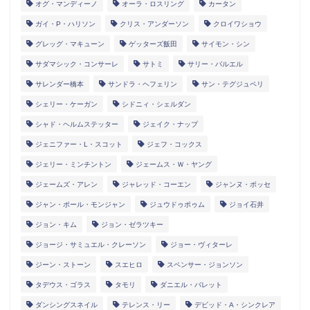
オグ・マンディーノ
オーラ・ロスリング
カータン
ガイ・P・ハリソン
クリス・アンダーソン
クロイワショウ
グレッグ・マキューン
ゲッターズ飯田
サイモン・シン
サダマシック・コンサーレ
サトミ
サリー・バルエル
サレンダー橋本
サンドラ・ヘフェリン
サン・テグジュペリ
シェリー・ケーガン
シドニィ・シェルダン
シャド・ヘルムステッター
ジェイク・ナップ
ジェニファー・L・スコット
ジェフ・コックス
ジェリー・ミンチントン
ジェームス・Ｗ・ヤング
ジェームズ・アレン
ジャレッド・コーエン
ジャンヌ・ボッセ
ジャン・ポール・モンジャン
ジュウドゥポゥム
ジョイ石井
ジョン・キム
ジョン・ゼラツキー
ジョージ・サミュエル・クレーソン
ジョー・ヴィターレ
ジーン・ストーン
スエヒロ
スペンサー・ジョンソン
タデウス・ゴラス
タモリ
ダニエル・バレット
ダンシングスネイル
テレンス・リー
デビッド・A・シンクレア