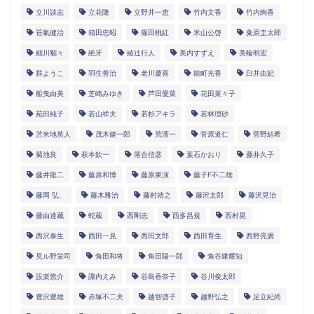
立川談志
立花隆
立野井一恵
竹内文香
竹内絢香
笹氣健治
箱田忠昭
篠田桃紅
米山公啓
粂原圭太郎
細川貂々
絶牙
綾辻行人
美内すずえ
美輪明宏
群ようこ
羽生善治
老川慶喜
能町光香
臼井由妃
船曳由美
芝崎みゆき
芦田愛菜
花田菜々子
苑田純子
若山祥夫
若杉アキラ
若林理砂
苫米地英人
茂木健一郎
荒濱一
菅原道仁
菅野結希
菊池良
萩本欽一
落合信彦
葉石かおり
藤井久子
藤井龍二
藤原和博
藤原東演
藤子F不二雄
藤岡 弘、
藤木雅治
藤村靖之
藤沢太郎
藤沢晃治
藤由達藏
蛇蔵
西剛志
西多昌規
西村晃
西沢泰生
西田一見
西田文郎
西田育生
西野亮廣
見ル野栄司
角田和将
角田陽一郎
角谷建耀知
設楽悠介
諏内えみ
谷島香奈子
谷川俊太郎
豊沢豊雄
赤塚不二夫
越智啓子
越野弘之
足立紀尚