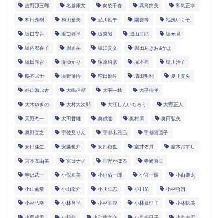
吉野源三郎
名越康文
向後千春
呉真由美
和氣正幸
和田秀樹
和田裕美
品川広平
園善博
地曳いく子
坂口安吾
坂口恭平
坂東誠
城山三郎
堀元見
堀内都喜子
堀正岳
堀江貴文
堀田あきお&かよ
堀田秀吾
堤ゆかり
塚原昭彦
塚本亮
塩川治子
塵芥居士
境野勝悟
増田悦佐
増田明利
夏川賀央
外山滋比古
大嶋信頼
大平一枝
大平信孝
大木ゆきの
大村大次郎
大江しんいちろう
大野正人
天野恵一
太田哲雄
奥成達
奥村康
奥田弘美
奥野宣之
宇佐見りん
宇都出雅巳
宇都宮直子
安田佳生
安藤俊介
安部徹也
室井佑月
室木おすし
宮本真由美
宮田ナノ
宿野かほる
寺崎喜三
寺沢武一
小俣和美
小垣佑一郎
小宮一慶
小山慶太
小山薫堂
小山龍介
小川仁志
小川糸
小林哲朗
小林弘幸
小林昌平
小林正観
小林眞理子
小林聡美
小栗成男
小椋佳
小池龍之介
小泉今日子
小泉吉宏