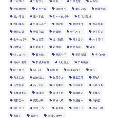
辻山良雄
辻村深月
辻秀一
近藤史恵
近藤誠
近藤麻理恵
道尾秀介
遠藤周作
郡山史郎
酒井大輔
酒井雄哉
里中李生
野々村友紀子
野口悠紀雄
野地秩嘉
野崎ふみこ
野敬也
野村克也
野澤卓央
野瀬大樹
野田宜成
野田隆
金子みすゞ
金子哲雄
金子由紀子
金容雲
金川顕教
鈴木みき
鈴木信行
鈴木啓介
鈴木尚子
鈴木淳
鈴木義幸
鉄拳
鏡リュウジ
長南瑞生
長尾一洋
長沼直樹
長沼睦雄
長谷川俊道
長谷川嘉哉
長野慶太
門井慶喜
関下昌代
関口梓
関根勤
阿川佐和子
雨穴
青木仁志
飯倉晴武
飯田泰之
養老孟司
高城剛
高埜利彦
高山文彦
高嶌幸広
高村直助
高橋ユキ
高橋健太郎
高橋学
高橋宣行
高橋政史
高橋歩
高田晋一
高野鉄司
髙橋礼華
鳥居祐一
鵜飼哲
鶴野充茂
鹿島しのぶ
麻生泰
黒井千次
黒澤一樹
齊藤彩
齋藤孝
龍羽ワタナベ