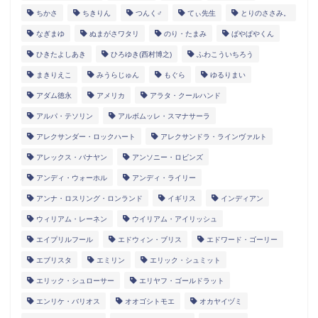
ちかさ
ちきりん
つんく♂
てぃ先生
とりのささみ。
なぎまゆ
ぬまがさワタリ
のり・たまみ
ぱやぱやくん
ひきたよしあき
ひろゆき(西村博之)
ふわこういちろう
まきりえこ
みうらじゅん
もぐら
ゆるりまい
アダム徳永
アメリカ
アラタ・クールハンド
アルパ・テソリン
アルボムッレ・スマナサーラ
アレクサンダー・ロックハート
アレクサンドラ・ラインヴァルト
アレックス・バナヤン
アンソニー・ロビンズ
アンディ・ウォーホル
アンディ・ライリー
アンナ・ロスリング・ロンランド
イギリス
インディアン
ウィリアム・レーネン
ウイリアム・アイリッシュ
エイプリルフール
エドウィン・ブリス
エドワード・ゴーリー
エブリスタ
エミリン
エリック・シュミット
エリック・シュローサー
エリヤフ・ゴールドラット
エンリケ・バリオス
オオゴシトモエ
オカヤイヅミ