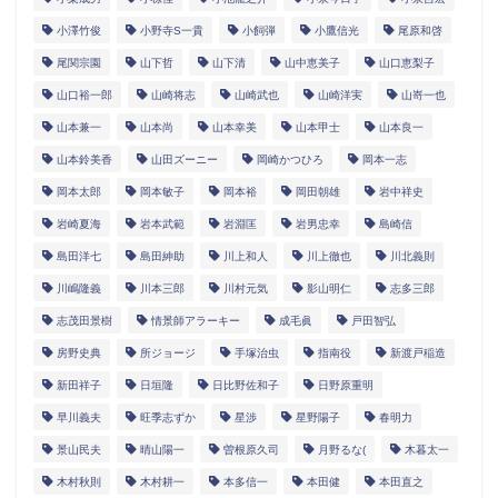
小澤竹俊
小野寺S一貴
小飼弾
小鷹信光
尾原和啓
尾関宗園
山下哲
山下清
山中恵美子
山口恵梨子
山口裕一郎
山崎将志
山崎武也
山崎洋実
山嵜一也
山本兼一
山本尚
山本幸美
山本甲士
山本良一
山本鈴美香
山田ズーニー
岡崎かつひろ
岡本一志
岡本太郎
岡本敏子
岡本裕
岡田朝雄
岩中祥史
岩崎夏海
岩本武範
岩淵匡
岩男忠幸
島崎信
島田洋七
島田紳助
川上和人
川上徹也
川北義則
川嶋隆義
川本三郎
川村元気
影山明仁
志多三郎
志茂田景樹
情景師アラーキー
成毛眞
戸田智弘
房野史典
所ジョージ
手塚治虫
指南役
新渡戸稲造
新田祥子
日垣隆
日比野佐和子
日野原重明
早川義夫
旺季志ずか
星渉
星野陽子
春明力
景山民夫
晴山陽一
曽根原久司
月野るな(
木暮太一
木村秋則
木村耕一
本多信一
本田健
本田直之