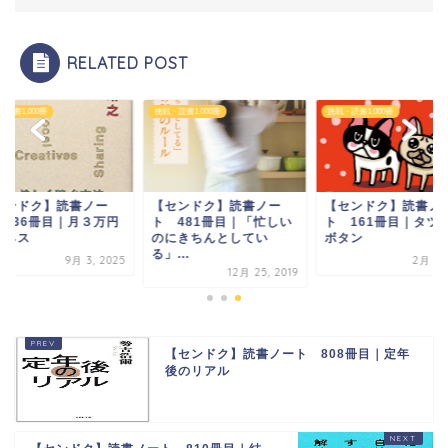
RELATED POST
読書1,000冊
挑戦・読書1,000冊
挑戦・読書1,000冊
センドク】読書ノー
【センドク】読書ノー
【センドク】読書ノ
 836冊目｜月３万円
ト 481冊目｜「忙しい
ト 161冊目｜タツ
ジネス
のにきちんとしてい
ボタン
る」...
9月 3, 2025
2月 8, 
12月 25, 2019
【センドク】読書ノート 808冊目｜定年
後のリアル