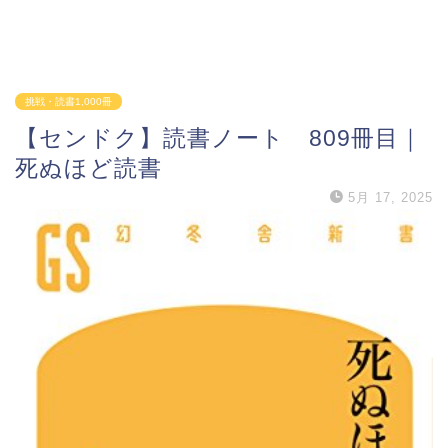
挑戦・読書1,000冊
【センドク】読書ノート 809冊目｜
死ぬほど読書
5月 17, 2025