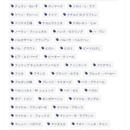
デュラン・れい子
デンマーク
トロイ・L・ラブ
トーン・テレヘン
ドイツ
ドナルド O.クリフトン
ドリヤス工場
ナカムラクニオ
ナポレオン・ヒル
ノーラン・ブッシュネル
ハンス・ロスリング
ハ・ワン
バルタザール・グラシアン
バルバラ・ベルクハン
パム・グラウト
ヒロシ
ヒロミ
ビートたけし
ピア・エドバーグ
ピーター・ティール
フィリップ チェスターフィールド
フィンランド
フクチマミ
フジタ
フランス
フランツ・カフカ
ブルック・バーカー
ブルボン小林
ブレイク・マスターズ
ベラ・ブライヘル
ベルンハルト・M. シュミッド
ペク・セヒ
ペズル
ボブ・トビン
ボンボヤージュ
マイケル・サンデル
マイケル・フランゼーゼ
マイケル・プロンコ
マイケル・Ｊ・フォックス
マシュー・D・ラプラント
マシュー・バロウズ
マツダユカ
マネー・ヘッタ・チャン