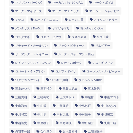
マリリン・バーンズ
マーカス バッキンガム
マーク・ボイル
マーク・マイヤーズ
マーク・マチニック
マーシー・シャイモフ
ミツコ
ムハマド・ユヌス
ムーン山田
メイソン・カリー
メンタリストDaiGo
ヤマザキマリ
ヨシタケシンスケ
ヨシダナギ
ヨゼフ・ピタウ
ラスベガス
リズ山崎
リチャード・カールソン
リック・ピティーノ
リムベアー
リーアンダー・ケイニ―
ルース・ジャーマン・白石
レイフ・クリスチャンソン
レオ・バボータ
レス・ギブリン
ロバート・Ｇ・アレン
ロルフ・ドベリ
ローレンス・J・ピーター
ワクサカ ソウヘイ
ワッキー貝山
ヴェルヘルムIII世
三上かつら
三宅裕之
三島由紀夫
三木雄信
三橋貴明
三輪裕範
上大岡トメ
中尾彬
中山マコト
中山和義
中山武
中島健祐
中島芭旺
中川いさみ
中川和宏
中川学
中村天風
中村恒子
中谷彰宏
中越裕史
中里桃子
中野孝次
中野陽介
丸山一昭
丹羽宇一郎
久住昌之
久木田裕常
二間瀬敏史