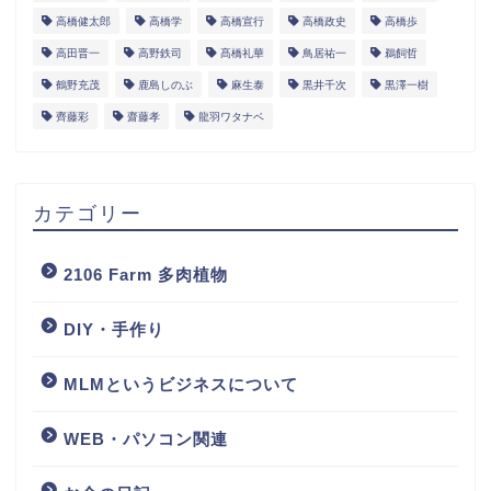
高橋健太郎
高橋学
高橋宣行
高橋政史
高橋歩
高田晋一
高野鉄司
髙橋礼華
鳥居祐一
鵜飼哲
鶴野充茂
鹿島しのぶ
麻生泰
黒井千次
黒澤一樹
齊藤彩
齋藤孝
龍羽ワタナベ
カテゴリー
2106 Farm 多肉植物
DIY・手作り
MLMというビジネスについて
WEB・パソコン関連