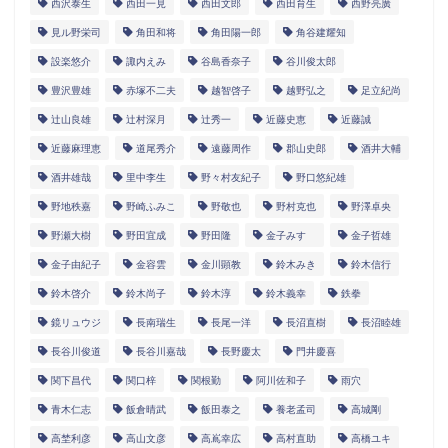
西沢泰生
西田一見
西田文郎
西田育生
西野亮廣
見ル野栄司
角田和将
角田陽一郎
角谷建耀知
設楽悠介
諏内えみ
谷島香奈子
谷川俊太郎
豊沢豊雄
赤塚不二夫
越智啓子
越野弘之
足立紀尚
辻山良雄
辻村深月
辻秀一
近藤史恵
近藤誠
近藤麻理恵
道尾秀介
遠藤周作
郡山史郎
酒井大輔
酒井雄哉
里中李生
野々村友紀子
野口悠紀雄
野地秩嘉
野崎ふみこ
野敬也
野村克也
野澤卓央
野瀬大樹
野田宜成
野田隆
金子みすゞ
金子哲雄
金子由紀子
金容雲
金川顕教
鈴木みき
鈴木信行
鈴木啓介
鈴木尚子
鈴木淳
鈴木義幸
鉄拳
鏡リュウジ
長南瑞生
長尾一洋
長沼直樹
長沼睦雄
長谷川俊道
長谷川嘉哉
長野慶太
門井慶喜
関下昌代
関口梓
関根勤
阿川佐和子
雨穴
青木仁志
飯倉晴武
飯田泰之
養老孟司
高城剛
高埜利彦
高山文彦
高嶌幸広
高村直助
高橋ユキ