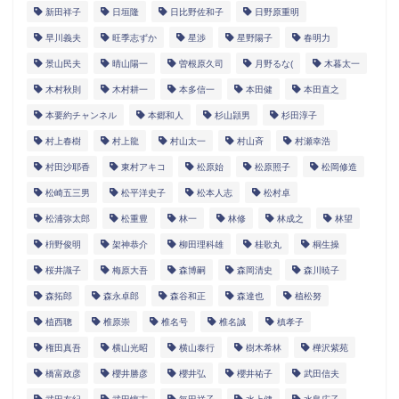
新田祥子
日垣隆
日比野佐和子
日野原重明
早川義夫
旺季志ずか
星渉
星野陽子
春明力
景山民夫
晴山陽一
曽根原久司
月野るな(
木暮太一
木村秋則
木村耕一
本多信一
本田健
本田直之
本要約チャンネル
本郷和人
杉山頴男
杉田淳子
村上春樹
村上龍
村山太一
村山斉
村瀬幸浩
村田沙耶香
東村アキコ
松原始
松原照子
松岡修造
松崎五三男
松平洋史子
松本人志
松村卓
松浦弥太郎
松重豊
林一
林修
林成之
林望
枡野俊明
架神恭介
柳田理科雄
桂歌丸
桐生操
桜井識子
梅原大吾
森博嗣
森岡清史
森川暁子
森拓郎
森永卓郎
森谷和正
森達也
植松努
植西聰
椎原崇
椎名号
椎名誠
槙孝子
権田真吾
横山光昭
横山泰行
樹木希林
樺沢紫苑
橋富政彦
櫻井勝彦
櫻井弘
櫻井祐子
武田信夫