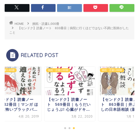
HOME
挑戦・読書1,000冊
【センドク】読書ノート 833冊目｜病院に行くほどではない不調に医師がした
こと
RELATED POST
読書1,000冊
挑戦・読書1,000冊
挑戦・読書1,000冊
センドク】読書ノー
【センドク】読書ノー
【センドク】読書ノ
 232冊目｜マンガ ほ
ト 569冊目｜もうだい
ト 863冊目｜井上
とに怖いブラックバ...
じょうぶ! 心臓がドキ...
しの日本語相談 (新潮.
4月 20, 2019
3月 22, 2020
1月 16, 