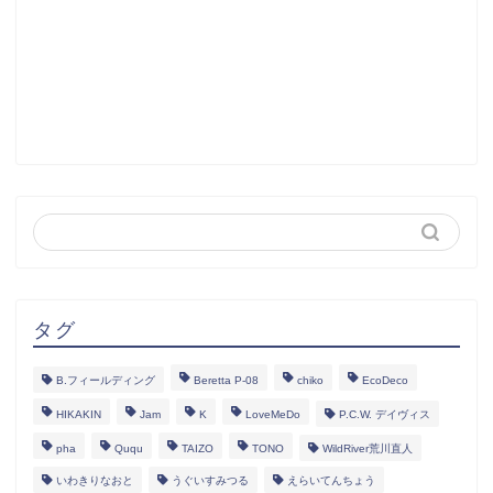
タグ
B.フィールディング
Beretta P-08
chiko
EcoDeco
HIKAKIN
Jam
K
LoveMeDo
P.C.W. デイヴィス
pha
Ququ
TAIZO
TONO
WildRiver荒川直人
いわきりなおと
うぐいすみつる
えらいてんちょう