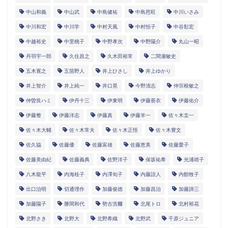
中山和義
中山武
中島健祐
中島芭旺
中川いさみ
中川和宏
中川学
中村天風
中村恒子
中谷彰宏
中越裕史
中里桃子
中野孝次
中野陽介
丸山一昭
丹羽宇一郎
久住昌之
久木田裕常
二間瀬敏史
五木寛之
五箇野人
井上ひさし
井上ゆかり
井上智介
井上純一
井口晃
今野清志
仲宗根敏之
仲曽良ハミ
伊丹十三
伊東明
伊藤亜衣
伊藤佑介
伊藤整
伊藤洋志
伊藤真
伊藤羊一
佐々木圭一
佐々木大輔
佐々木常夫
佐々木正悟
佐々木豊文
佐久協
佐藤優
佐藤富雄
佐藤恵美
佐藤愛子
佐藤美由紀
佐藤義典
佐野洋子
保坂祐希
光浦靖子
八木龍平
内海桂子
内澤旬子
内藤誼人
内館牧子
出口治明
切通理作
加藤俊徳
加藤昌治
加藤諦三
加藤陽子
勝間和代
勢古浩爾
北尾トロ
北村裕花
北野さき
北野大
北野希織
北野武
千原ジュニア