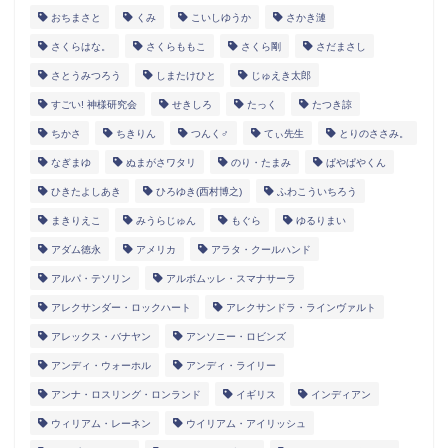
おちまさと
くみ
こいしゆうか
さかき漣
さくらはな。
さくらももこ
さくら剛
さだまさし
さとうみつろう
しまたけひと
じゅえき太郎
すごい! 神様研究会
せきしろ
たっく
たつき諒
ちかさ
ちきりん
つんく♂
てぃ先生
とりのささみ。
なぎまゆ
ぬまがさワタリ
のり・たまみ
ぱやぱやくん
ひきたよしあき
ひろゆき(西村博之)
ふわこういちろう
まきりえこ
みうらじゅん
もぐら
ゆるりまい
アダム徳永
アメリカ
アラタ・クールハンド
アルパ・テソリン
アルボムッレ・スマナサーラ
アレクサンダー・ロックハート
アレクサンドラ・ラインヴァルト
アレックス・バナヤン
アンソニー・ロビンズ
アンディ・ウォーホル
アンディ・ライリー
アンナ・ロスリング・ロンランド
イギリス
インディアン
ウィリアム・レーネン
ウイリアム・アイリッシュ