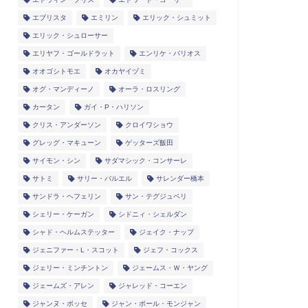
エブリスタ
エミリン
エリック・シュミット
エリック・シュローサー
エリヤフ・ゴールドラット
エンリケ・バリオス
オオゴシトモエ
オカヤイヅミ
オグ・マンディーノ
オーラ・ロスリング
カータン
ガイ・P・ハリソン
クリス・アンダーソン
クロイワショウ
グレッグ・マキューン
ゲッターズ飯田
サイモン・シン
サダマシック・コンサーレ
サトミ
サリー・バルエル
サレンダー橋本
サンドラ・ヘフェリン
サン・テグジュペリ
シェリー・ケーガン
シドニィ・シェルダン
シャド・ヘルムステッター
ジェイク・ナップ
ジェニファー・L・スコット
ジェフ・コックス
ジェリー・ミンチントン
ジェームス・Ｗ・ヤング
ジェームズ・アレン
ジャレッド・コーエン
ジャンヌ・ボッセ
ジャン・ポール・モンジャン