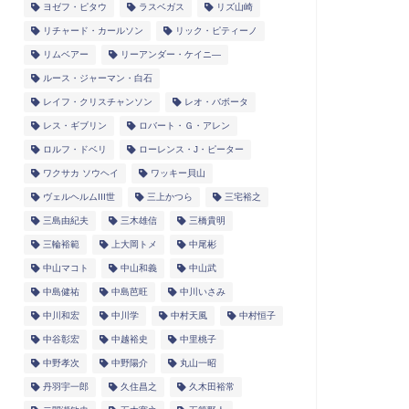
ヨゼフ・ピタウ
ラスベガス
リズ山崎
リチャード・カールソン
リック・ピティーノ
リムベアー
リーアンダー・ケイニ―
ルース・ジャーマン・白石
レイフ・クリスチャンソン
レオ・バボータ
レス・ギブリン
ロバート・Ｇ・アレン
ロルフ・ドベリ
ローレンス・J・ピーター
ワクサカ ソウヘイ
ワッキー貝山
ヴェルヘルムIII世
三上かつら
三宅裕之
三島由紀夫
三木雄信
三橋貴明
三輪裕範
上大岡トメ
中尾彬
中山マコト
中山和義
中山武
中島健祐
中島芭旺
中川いさみ
中川和宏
中川学
中村天風
中村恒子
中谷彰宏
中越裕史
中里桃子
中野孝次
中野陽介
丸山一昭
丹羽宇一郎
久住昌之
久木田裕常