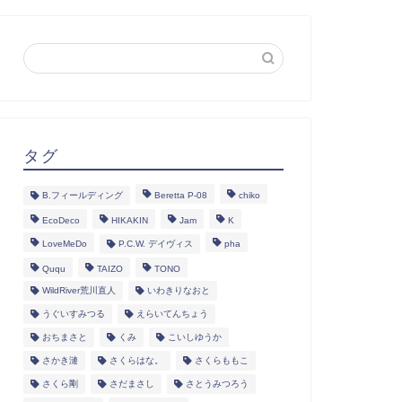
タグ
B.フィールディング
Beretta P-08
chiko
EcoDeco
HIKAKIN
Jam
K
LoveMeDo
P.C.W. デイヴィス
pha
Ququ
TAIZO
TONO
WildRiver荒川直人
いわきりなおと
うぐいすみつる
えらいてんちょう
おちまさと
くみ
こいしゆうか
さかき漣
さくらはな。
さくらももこ
さくら剛
さだまさし
さとうみつろう