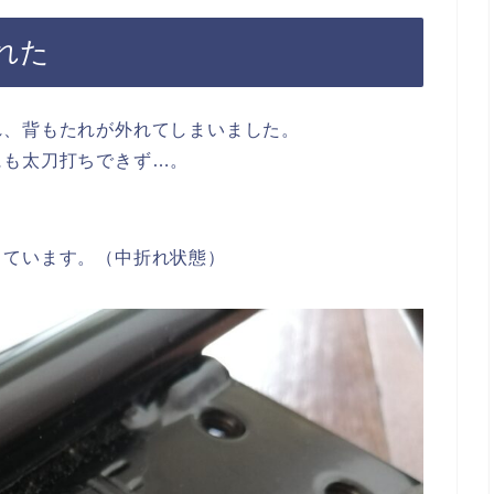
れた
れ、背もたれが外れてしまいました。
にも太刀打ちできず…。
っています。（中折れ状態）