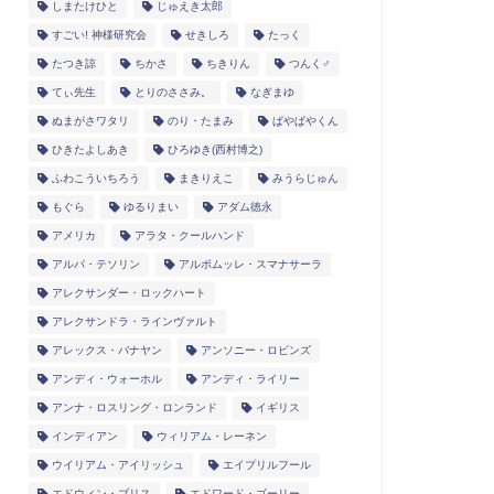
しまたけひと
じゅえき太郎
すごい! 神様研究会
せきしろ
たっく
たつき諒
ちかさ
ちきりん
つんく♂
てぃ先生
とりのささみ。
なぎまゆ
ぬまがさワタリ
のり・たまみ
ぱやぱやくん
ひきたよしあき
ひろゆき(西村博之)
ふわこういちろう
まきりえこ
みうらじゅん
もぐら
ゆるりまい
アダム徳永
アメリカ
アラタ・クールハンド
アルパ・テソリン
アルボムッレ・スマナサーラ
アレクサンダー・ロックハート
アレクサンドラ・ラインヴァルト
アレックス・バナヤン
アンソニー・ロビンズ
アンディ・ウォーホル
アンディ・ライリー
アンナ・ロスリング・ロンランド
イギリス
インディアン
ウィリアム・レーネン
ウイリアム・アイリッシュ
エイプリルフール
エドウィン・ブリス
エドワード・ゴーリー