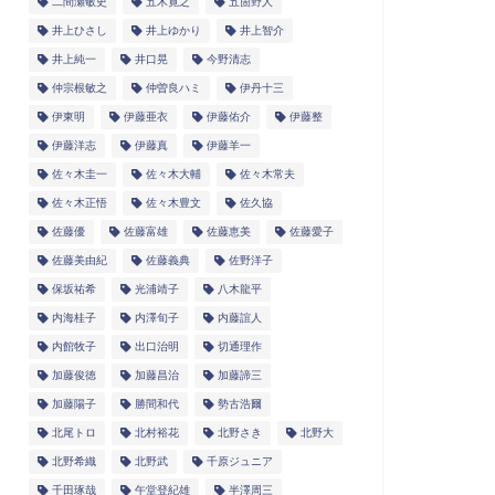
二間瀬敏史
五木寛之
五箇野人
井上ひさし
井上ゆかり
井上智介
井上純一
井口晃
今野清志
仲宗根敏之
仲曽良ハミ
伊丹十三
伊東明
伊藤亜衣
伊藤佑介
伊藤整
伊藤洋志
伊藤真
伊藤羊一
佐々木圭一
佐々木大輔
佐々木常夫
佐々木正悟
佐々木豊文
佐久協
佐藤優
佐藤富雄
佐藤恵美
佐藤愛子
佐藤美由紀
佐藤義典
佐野洋子
保坂祐希
光浦靖子
八木龍平
内海桂子
内澤旬子
内藤誼人
内館牧子
出口治明
切通理作
加藤俊徳
加藤昌治
加藤諦三
加藤陽子
勝間和代
勢古浩爾
北尾トロ
北村裕花
北野さき
北野大
北野希織
北野武
千原ジュニア
千田琢哉
午堂登紀雄
半澤周三