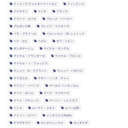
フィリップ チェスターフィールド
フィンランド
フクチマミ
フジタ
フランス
フランツ・カフカ
ブルック・バーカー
ブルボン小林
ブレイク・マスターズ
ベラ・ブライヘル
ベルンハルト・M. シュミッド
ペク・セヒ
ペズル
ボブ・トビン
ボンボヤージュ
マイケル・サンデル
マイケル・フランゼーゼ
マイケル・プロンコ
マイケル・Ｊ・フォックス
マシュー・D・ラプラント
マシュー・バロウズ
マツダユカ
マネー・ヘッタ・チャン
マリリン・バーンズ
マーカス バッキンガム
マーク・ボイル
マーク・マイヤーズ
マーク・マチニック
マーシー・シャイモフ
ミツコ
ムハマド・ユヌス
ムーン山田
メイソン・カリー
メンタリストDaiGo
ヤマザキマリ
ヨシタケシンスケ
ヨシダナギ