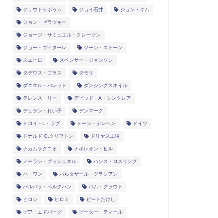
ジュウドゥポゥム
ジョイ石井
ジョン・キム
ジョン・ゼラツキー
ジョージ・サミュエル・クレーソン
ジョー・ヴィターレ
ジーン・ストーン
スエヒロ
スペンサー・ジョンソン
タデウス・ゴラス
タモリ
ダニエル・バレット
ダンシングスネイル
テレンス・リー
デビッド・A・シンクレア
デュラン・れい子
デンマーク
トロイ・L・ラブ
トーン・テレヘン
ドイツ
ドナルド O.クリフトン
ドリヤス工場
ナカムラクニオ
ナポレオン・ヒル
ノーラン・ブッシュネル
ハンス・ロスリング
ハ・ワン
バルタザール・グラシアン
バルバラ・ベルクハン
パム・グラウト
ヒロシ
ヒロミ
ビートたけし
ピア・エドバーグ
ピーター・ティール