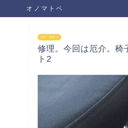
オノマトペ
DIY・手作り
修理。今回は厄介。椅
ト2