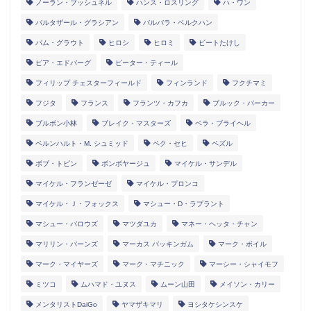
ノーラン・ブッシュネル
ハンス・ロスリング
ハ・ワン
バルタザール・グラシアン
バルバラ・ベルクハン
パム・グラウト
ヒロシ
ヒロミ
ビートたけし
ピア・エドバーグ
ピーター・ティール
フィリップ チェスターフィールド
フィンランド
フクチマミ
フジタ
フランス
フランツ・カフカ
ブルック・バーカー
ブルボン小林
ブレイク・マスターズ
ベラ・ブライヘル
ベルンハルト・M. シュミッド
ペク・セヒ
ペズル
ボブ・トビン
ボンボヤージュ
マイケル・サンデル
マイケル・フランゼーゼ
マイケル・プロンコ
マイケル・Ｊ・フォックス
マシュー・D・ラプラント
マシュー・バロウズ
マツダユカ
マネー・ヘッタ・チャン
マリリン・バーンズ
マーカス バッキンガム
マーク・ボイル
マーク・マイヤーズ
マーク・マチニック
マーシー・シャイモフ
ミツコ
ムハマド・ユヌス
ムーン山田
メイソン・カリー
メンタリストDaiGo
ヤマザキマリ
ヨシタケシンスケ