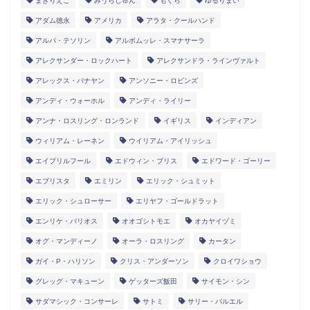
まきりえこ
みうらじゅん
もぐら
ゆるりまい
アダム徳永
アメリカ
アラタ・クールハンド
アルパ・テソリン
アルボムッレ・スマナサーラ
アレクサンダー・ロックハート
アレクサンドラ・ラインヴァルト
アレックス・バナヤン
アンソニー・ロビンズ
アンディ・ウォーホル
アンディ・ライリー
アンナ・ロスリング・ロンランド
イギリス
インディアン
ウィリアム・レーネン
ウイリアム・アイリッシュ
エイプリルフール
エドウィン・ブリス
エドワード・ゴーリー
エブリスタ
エミリン
エリック・シュミット
エリック・シュローサー
エリヤフ・ゴールドラット
エンリケ・バリオス
オオゴシトモエ
オカヤイヅミ
オグ・マンディーノ
オーラ・ロスリング
カータン
ガイ・P・ハリソン
クリス・アンダーソン
クロイワショウ
グレッグ・マキューン
ゲッターズ飯田
サイモン・シン
サダマシック・コンサーレ
サトミ
サリー・バルエル