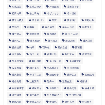
船曳由美
芝崎みゆき
芦田愛菜
花田菜々子
苑田純子
若山祥夫
若杉アキラ
若林理砂
苫米地英人
茂木健一郎
荒濱一
菅原道仁
菅野結希
菊池良
萩本欽一
落合信彦
葉石かおり
藤井久子
藤井龍二
藤原和博
藤原東演
藤子F不二雄
藤岡 弘、
藤木雅治
藤村靖之
藤沢太郎
藤沢晃治
藤由達藏
蛇蔵
西剛志
西多昌規
西村晃
西沢泰生
西田一見
西田文郎
西田育生
西野亮廣
見ル野栄司
角田和将
角田陽一郎
角谷建耀知
設楽悠介
諏内えみ
谷島香奈子
谷川俊太郎
豊沢豊雄
赤塚不二夫
越智啓子
越野弘之
足立紀尚
辻山良雄
辻村深月
辻秀一
近藤史恵
近藤誠
近藤麻理恵
道尾秀介
遠藤周作
郡山史郎
酒井大輔
酒井雄哉
里中李生
野々村友紀子
野口悠紀雄
野地秩嘉
野崎ふみこ
野敬也
野村克也
野澤卓央