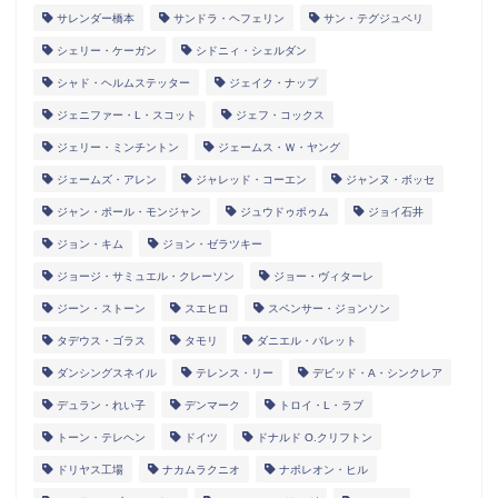
サレンダー橋本
サンドラ・ヘフェリン
サン・テグジュペリ
シェリー・ケーガン
シドニィ・シェルダン
シャド・ヘルムステッター
ジェイク・ナップ
ジェニファー・L・スコット
ジェフ・コックス
ジェリー・ミンチントン
ジェームス・Ｗ・ヤング
ジェームズ・アレン
ジャレッド・コーエン
ジャンヌ・ボッセ
ジャン・ポール・モンジャン
ジュウドゥポゥム
ジョイ石井
ジョン・キム
ジョン・ゼラツキー
ジョージ・サミュエル・クレーソン
ジョー・ヴィターレ
ジーン・ストーン
スエヒロ
スペンサー・ジョンソン
タデウス・ゴラス
タモリ
ダニエル・バレット
ダンシングスネイル
テレンス・リー
デビッド・A・シンクレア
デュラン・れい子
デンマーク
トロイ・L・ラブ
トーン・テレヘン
ドイツ
ドナルド O.クリフトン
ドリヤス工場
ナカムラクニオ
ナポレオン・ヒル