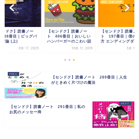
読書1,000冊
挑戦・読書1,000冊
挑戦・読書1,000冊
センドク】読書ノー
【センドク】読書ノー
【センドク】読書ノ
 838冊目｜ビッグバ
ト 406冊目｜おいしい
ト 197冊目｜僕の
宙論 (上)
ハンバーガーのこわい話
方 エンディングダイア
9月 17, 2025
10月 11, 2019
3月 16,
【センドク】読書ノート 289冊目｜人生
がときめく片づけの魔法
【センドク】読書ノート 291冊目｜私の
お尻のメッセー痔