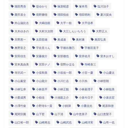
堀田秀吾
堤ゆかり
塚原昭彦
塚本亮
塩川治子
塵芥居士
境野勝悟
増田悦佐
増田明利
夏川賀央
外山滋比古
大嶋信頼
大平一枝
大平信孝
大木ゆきの
大村大次郎
大江しんいちろう
大野正人
天野恵一
太田哲雄
奥成達
奥村康
奥田弘美
奥野宣之
宇佐見りん
宇都出雅巳
宇都宮直子
安田佳生
安藤俊介
安部徹也
室井佑月
室木おすし
宮本真由美
宮田ナノ
宿野かほる
寺崎喜三
寺沢武一
小俣和美
小垣佑一郎
小宮一慶
小山慶太
小山薫堂
小山龍介
小川仁志
小川糸
小林哲朗
小林弘幸
小林昌平
小林正観
小林眞理子
小林聡美
小栗成男
小椋佳
小池龍之介
小泉今日子
小泉吉宏
小澤竹俊
小野寺S一貴
小飼弾
小鷹信光
尾原和啓
尾関宗園
山下哲
山下清
山中恵美子
山口恵梨子
山口裕一郎
山崎将志
山崎武也
山崎洋実
山嵜一也