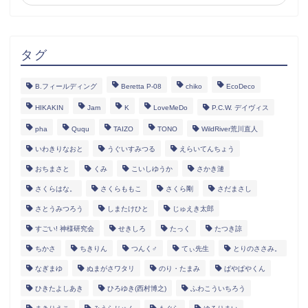
タグ
B.フィールディング
Beretta P-08
chiko
EcoDeco
HIKAKIN
Jam
K
LoveMeDo
P.C.W. デイヴィス
pha
Ququ
TAIZO
TONO
WildRiver荒川直人
いわきりなおと
うぐいすみつる
えらいてんちょう
おちまさと
くみ
こいしゆうか
さかき漣
さくらはな。
さくらももこ
さくら剛
さだまさし
さとうみつろう
しまたけひと
じゅえき太郎
すごい! 神様研究会
せきしろ
たっく
たつき諒
ちかさ
ちきりん
つんく♂
てぃ先生
とりのささみ。
なぎまゆ
ぬまがさワタリ
のり・たまみ
ぱやぱやくん
ひきたよしあき
ひろゆき(西村博之)
ふわこういちろう