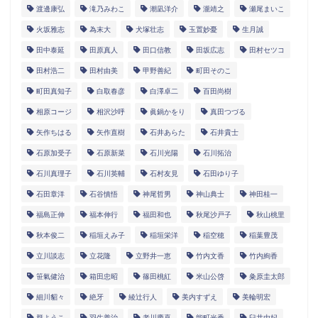
渡邊康弘
滝乃みわこ
潮凪洋介
瀧靖之
瀬尾まいこ
火坂雅志
為末大
犬塚壮志
玉置妙憂
生月誠
田中泰延
田原真人
田口信教
田坂広志
田村セツコ
田村浩二
田村由美
甲野善紀
町田そのこ
町田真知子
白取春彦
白澤卓二
百田尚樹
相原コージ
相沢沙呼
眞鍋かをり
真田つづる
矢作ちはる
矢作直樹
石井あらた
石井貴士
石原加受子
石原新菜
石川光陽
石川拓治
石川真理子
石川英輔
石村友見
石田ゆり子
石田章洋
石谷慎悟
神尾哲男
神山典士
神田桂一
福島正伸
福本伸行
福田和也
秋尾沙戸子
秋山桃里
秋本俊二
稲垣えみ子
稲垣栄洋
稲空穂
稲葉豊茂
立川談志
立花隆
立野井一恵
竹内文香
竹内絢香
笹氣健治
箱田忠昭
篠田桃紅
米山公啓
粂原圭太郎
細川貂々
絶牙
綾辻行人
美内すずえ
美輪明宏
群ようこ
羽生善治
老川慶喜
能町光香
臼井由妃