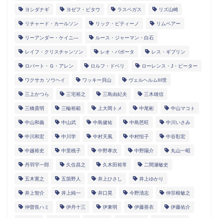
ヨシダナギ
ヨゼフ・ピタウ
ラスベガス
リズ山崎
リチャード・カールソン
リック・ピティーノ
リムベアー
リーアンダー・ケイニ―
ルース・ジャーマン・白石
レイフ・クリスチャンソン
レオ・バボータ
レス・ギブリン
ロバート・Ｇ・アレン
ロルフ・ドベリ
ローレンス・J・ピーター
ワクサカ ソウヘイ
ワッキー貝山
ヴェルヘルムIII世
三上かつら
三宅裕之
三島由紀夫
三木雄信
三橋貴明
三輪裕範
上大岡トメ
中尾彬
中山マコト
中山和義
中山武
中島健祐
中島芭旺
中川いさみ
中川和宏
中川学
中村天風
中村恒子
中谷彰宏
中越裕史
中里桃子
中野孝次
中野陽介
丸山一昭
丹羽宇一郎
久住昌之
久木田裕常
二間瀬敏史
五木寛之
五箇野人
井上ひさし
井上ゆかり
井上智介
井上純一
井口晃
今野清志
仲宗根敏之
仲曽良ハミ
伊丹十三
伊東明
伊藤亜衣
伊藤佑介