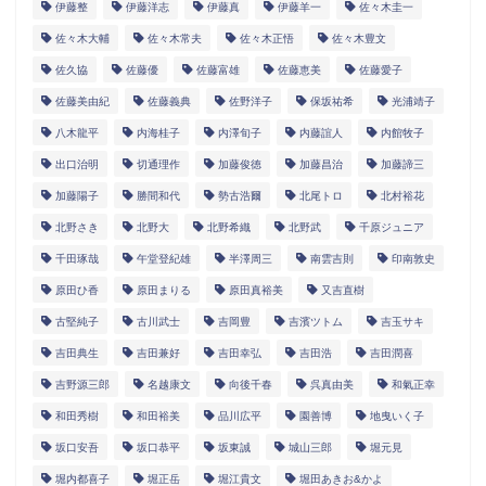
伊藤整
伊藤洋志
伊藤真
伊藤羊一
佐々木圭一
佐々木大輔
佐々木常夫
佐々木正悟
佐々木豊文
佐久協
佐藤優
佐藤富雄
佐藤恵美
佐藤愛子
佐藤美由紀
佐藤義典
佐野洋子
保坂祐希
光浦靖子
八木龍平
内海桂子
内澤旬子
内藤誼人
内館牧子
出口治明
切通理作
加藤俊徳
加藤昌治
加藤諦三
加藤陽子
勝間和代
勢古浩爾
北尾トロ
北村裕花
北野さき
北野大
北野希織
北野武
千原ジュニア
千田琢哉
午堂登紀雄
半澤周三
南雲吉則
印南敦史
原田ひ香
原田まりる
原田真裕美
又吉直樹
古堅純子
古川武士
吉岡豊
吉濱ツトム
吉玉サキ
吉田典生
吉田兼好
吉田幸弘
吉田浩
吉田潤喜
吉野源三郎
名越康文
向後千春
呉真由美
和氣正幸
和田秀樹
和田裕美
品川広平
園善博
地曳いく子
坂口安吾
坂口恭平
坂東誠
城山三郎
堀元見
堀内都喜子
堀正岳
堀江貴文
堀田あきお&かよ