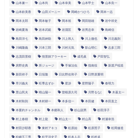
山本兼一
山本尚
山本幸美
山本甲士
山本良一
山本鈴美香
山田ズーニー
岡崎かつひろ
岡本一志
岡本太郎
岡本敏子
岡本裕
岡田朝雄
岩中祥史
岩崎夏海
岩本武範
岩淵匡
岩男忠幸
島崎信
島田洋七
島田紳助
川上和人
川上徹也
川北義則
川嶋隆義
川本三郎
川村元気
影山明仁
志多三郎
志茂田景樹
情景師アラーキー
成毛眞
戸田智弘
房野史典
所ジョージ
手塚治虫
指南役
新渡戸稲造
新田祥子
日垣隆
日比野佐和子
日野原重明
早川義夫
旺季志ずか
星渉
星野陽子
春明力
景山民夫
晴山陽一
曽根原久司
月野るな(
木暮太一
木村秋則
木村耕一
本多信一
本田健
本田直之
本要約チャンネル
本郷和人
杉山頴男
杉田淳子
村上春樹
村上龍
村山太一
村山斉
村瀬幸浩
村田沙耶香
東村アキコ
松原始
松原照子
松岡修造
松崎五三男
松平洋史子
松本人志
松村卓