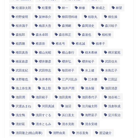
松浦弥太郎
松重豊
林一
林修
林成之
林望
枡野俊明
架神恭介
柳田理科雄
桂歌丸
桐生操
桜井識子
梅原大吾
森博嗣
森岡清史
森川暁子
森拓郎
森永卓郎
森谷和正
森達也
植松努
植西聰
椎原崇
椎名号
椎名誠
槙孝子
権田真吾
横山光昭
横山泰行
樹木希林
樺沢紫苑
橋富政彦
櫻井勝彦
櫻井弘
櫻井祐子
武田信夫
武田友紀
武田惇志
毎田祥子
水上健
水島広子
水野敬也
永井孝尚
江戸川乱歩
江本勝
江田証
池上奈生美
池上彰
池井戸潤
池永陽
池田清彦
池田潤
池田範子
池田貴将
池田香代子
池谷裕二
沢渡あまね
河田真誠
油沼
法月綸太郎
浅倉秋成
浅生鴨
浅田すぐる
浜口直太
海野凪子
淀川長治
清好延
清水ともみ
清水克衛
清永安雄
清田隆之(桃山商事)
清野由美
渋谷直角
渡辺健介