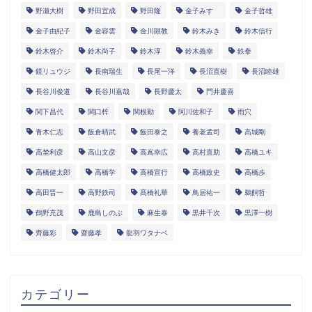
野瀬大樹
野田宜成
野田隆
金子みすゞ
金子哲雄
金子由紀子
金容雲
金川顕教
鈴木みき
鈴木信行
鈴木啓介
鈴木尚子
鈴木淳
鈴木義幸
鉄拳
鏡リュウジ
長南瑞生
長尾一洋
長沼直樹
長沼睦雄
長谷川俊道
長谷川嘉哉
長野慶太
門井慶喜
関下昌代
関口梓
関根勤
阿川佐和子
雨穴
青木仁志
飯倉晴武
飯田泰之
養老孟司
高城剛
高埜利彦
高山文彦
高嶌幸広
高村直助
高橋ユキ
高橋健太郎
高橋学
高橋宣行
高橋政史
高橋歩
高田晋一
高野鉄司
髙橋礼華
鳥居祐一
鵜飼哲
鶴野充茂
鹿島しのぶ
麻生泰
黒井千次
黒澤一樹
齊藤彩
齋藤孝
龍羽ワタナベ
カテゴリー