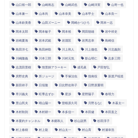
山口裕一郎
山崎将志
山崎武也
山崎洋実
山嵜一也
山本兼一
山本尚
山本幸美
山本甲士
山本良一
山本鈴美香
山田ズーニー
岡崎かつひろ
岡本一志
岡本太郎
岡本敏子
岡本裕
岡田朝雄
岩中祥史
岩崎夏海
岩本武範
岩淵匡
岩男忠幸
島崎信
島田洋七
島田紳助
川上和人
川上徹也
川北義則
川嶋隆義
川本三郎
川村元気
影山明仁
志多三郎
志茂田景樹
情景師アラーキー
成毛眞
戸田智弘
房野史典
所ジョージ
手塚治虫
指南役
新渡戸稲造
新田祥子
日垣隆
日比野佐和子
日野原重明
早川義夫
旺季志ずか
星渉
星野陽子
春明力
景山民夫
晴山陽一
曽根原久司
月野るな(
木暮太一
木村秋則
木村耕一
本多信一
本田健
本田直之
本要約チャンネル
本郷和人
杉山頴男
杉田淳子
村上春樹
村上龍
村山太一
村山斉
村瀬幸浩