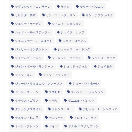
サダマシック・コンサーレ
サトミ
サリー・バルエル
サレンダー橋本
サンドラ・ヘフェリン
サン・テグジュペリ
シェリー・ケーガン
シドニィ・シェルダン
シャド・ヘルムステッター
ジェイク・ナップ
ジェニファー・L・スコット
ジェフ・コックス
ジェリー・ミンチントン
ジェームス・Ｗ・ヤング
ジェームズ・アレン
ジャレッド・コーエン
ジャンヌ・ボッセ
ジャン・ポール・モンジャン
ジュウドゥポゥム
ジョイ石井
ジョン・キム
ジョン・ゼラツキー
ジョージ・サミュエル・クレーソン
ジョー・ヴィターレ
ジーン・ストーン
スエヒロ
スペンサー・ジョンソン
タデウス・ゴラス
タモリ
ダニエル・バレット
ダンシングスネイル
テレンス・リー
デビッド・A・シンクレア
デュラン・れい子
デンマーク
トロイ・L・ラブ
トーン・テレヘン
ドイツ
ドナルド O.クリフトン