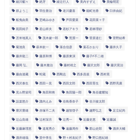
細川貂々
絶牙
綾辻行人
美内すずえ
美輪明宏
群ようこ
羽生善治
老川慶喜
能町光香
臼井由妃
船曳由美
芝崎みゆき
芦田愛菜
花田菜々子
苑田純子
若山祥夫
若杉アキラ
若林理砂
苫米地英人
茂木健一郎
荒濱一
菅原道仁
菅野結希
菊池良
萩本欽一
落合信彦
葉石かおり
藤井久子
藤井龍二
藤原和博
藤原東演
藤子F不二雄
藤岡 弘、
藤木雅治
藤村靖之
藤沢太郎
藤沢晃治
藤由達藏
蛇蔵
西剛志
西多昌規
西村晃
西沢泰生
西田一見
西田文郎
西田育生
西野亮廣
見ル野栄司
角田和将
角田陽一郎
角谷建耀知
設楽悠介
諏内えみ
谷島香奈子
谷川俊太郎
豊沢豊雄
赤塚不二夫
越智啓子
越野弘之
足立紀尚
辻山良雄
辻村深月
辻秀一
近藤史恵
近藤誠
近藤麻理恵
道尾秀介
遠藤周作
郡山史郎
酒井大輔
酒井雄哉
里中李生
野々村友紀子
野口悠紀雄