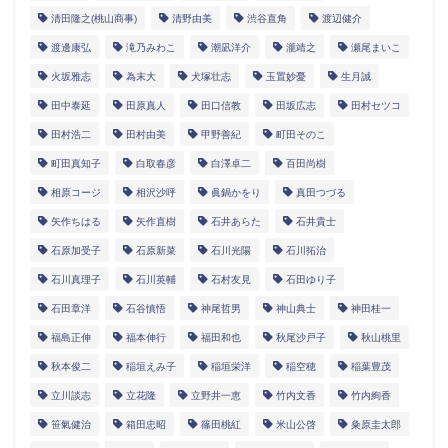
清田隆之(桃山商事)
清野由美
渋谷直角
渡辺健介
渡邊康弘
滝乃みわこ
潮凪洋介
瀧靖之
瀬尾まいこ
火坂雅志
為末大
犬塚壮志
玉置妙憂
生月誠
田中泰延
田原真人
田口信教
田坂広志
田村セツコ
田村浩二
田村由美
甲野善紀
町田そのこ
町田真知子
白取春彦
白澤卓二
百田尚樹
相原コージ
相沢沙呼
眞鍋かをり
真田つづる
矢作ちはる
矢作直樹
石井あらた
石井貴士
石原加受子
石原新菜
石川光陽
石川拓治
石川真理子
石川英輔
石村友見
石田ゆり子
石田章洋
石谷慎悟
神尾哲男
神山典士
神田桂一
福島正伸
福本伸行
福田和也
秋尾沙戸子
秋山桃里
秋本俊二
稲垣えみ子
稲垣栄洋
稲空穂
稲葉豊茂
立川談志
立花隆
立野井一恵
竹内文香
竹内絢香
笹氣健治
箱田忠昭
篠田桃紅
米山公啓
粂原圭太郎