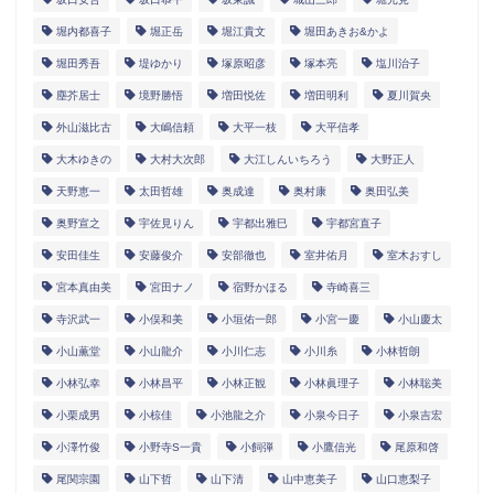
堀内都喜子
堀正岳
堀江貴文
堀田あきお&かよ
堀田秀吾
堤ゆかり
塚原昭彦
塚本亮
塩川治子
塵芥居士
境野勝悟
増田悦佐
増田明利
夏川賀央
外山滋比古
大嶋信頼
大平一枝
大平信孝
大木ゆきの
大村大次郎
大江しんいちろう
大野正人
天野恵一
太田哲雄
奥成達
奥村康
奥田弘美
奥野宣之
宇佐見りん
宇都出雅巳
宇都宮直子
安田佳生
安藤俊介
安部徹也
室井佑月
室木おすし
宮本真由美
宮田ナノ
宿野かほる
寺崎喜三
寺沢武一
小俣和美
小垣佑一郎
小宮一慶
小山慶太
小山薫堂
小山龍介
小川仁志
小川糸
小林哲朗
小林弘幸
小林昌平
小林正観
小林眞理子
小林聡美
小栗成男
小椋佳
小池龍之介
小泉今日子
小泉吉宏
小澤竹俊
小野寺S一貴
小飼弾
小鷹信光
尾原和啓
尾関宗園
山下哲
山下清
山中恵美子
山口恵梨子