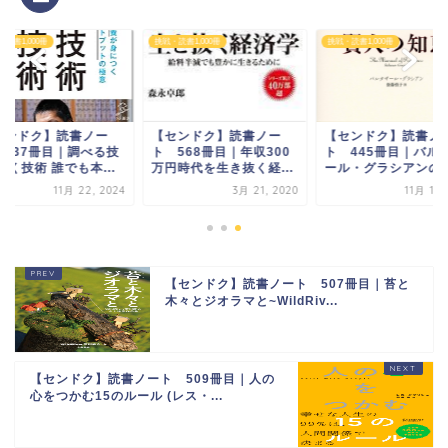
読書1,000冊
挑戦・読書1,000冊
挑戦・読書1,000冊
センドク】読書ノー
【センドク】読書ノー
【センドク】読書ノ
 737冊目｜調べる技
ト 568冊目｜年収300
ト 445冊目｜バル
書く技術 誰でも本...
万円時代を生き抜く経...
ール・グラシアンの 賢
11月 22, 2024
3月 21, 2020
11月 19,
【センドク】読書ノート 507冊目｜苔と
木々とジオラマと~WildRiv...
【センドク】読書ノート 509冊目｜人の
心をつかむ15のルール (レス・...