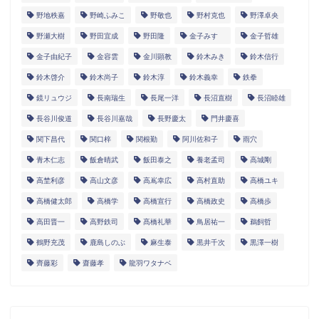
野地秩嘉
野崎ふみこ
野敬也
野村克也
野澤卓央
野瀬大樹
野田宜成
野田隆
金子みすゞ
金子哲雄
金子由紀子
金容雲
金川顕教
鈴木みき
鈴木信行
鈴木啓介
鈴木尚子
鈴木淳
鈴木義幸
鉄拳
鏡リュウジ
長南瑞生
長尾一洋
長沼直樹
長沼睦雄
長谷川俊道
長谷川嘉哉
長野慶太
門井慶喜
関下昌代
関口梓
関根勤
阿川佐和子
雨穴
青木仁志
飯倉晴武
飯田泰之
養老孟司
高城剛
高埜利彦
高山文彦
高嶌幸広
高村直助
高橋ユキ
高橋健太郎
高橋学
高橋宣行
高橋政史
高橋歩
高田晋一
高野鉄司
髙橋礼華
鳥居祐一
鵜飼哲
鶴野充茂
鹿島しのぶ
麻生泰
黒井千次
黒澤一樹
齊藤彩
齋藤孝
龍羽ワタナベ