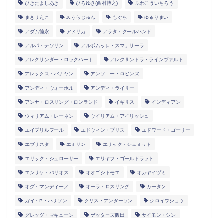
ひきたよしあき
ひろゆき(西村博之)
ふわこういちろう
まきりえこ
みうらじゅん
もぐら
ゆるりまい
アダム徳永
アメリカ
アラタ・クールハンド
アルパ・テソリン
アルボムッレ・スマナサーラ
アレクサンダー・ロックハート
アレクサンドラ・ラインヴァルト
アレックス・バナヤン
アンソニー・ロビンズ
アンディ・ウォーホル
アンディ・ライリー
アンナ・ロスリング・ロンランド
イギリス
インディアン
ウィリアム・レーネン
ウイリアム・アイリッシュ
エイプリルフール
エドウィン・ブリス
エドワード・ゴーリー
エブリスタ
エミリン
エリック・シュミット
エリック・シュローサー
エリヤフ・ゴールドラット
エンリケ・バリオス
オオゴシトモエ
オカヤイヅミ
オグ・マンディーノ
オーラ・ロスリング
カータン
ガイ・P・ハリソン
クリス・アンダーソン
クロイワショウ
グレッグ・マキューン
ゲッターズ飯田
サイモン・シン