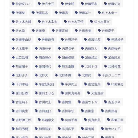
仲曽良ハミ
伊丹十三
伊東明
伊藤亜衣
伊藤佑介
伊藤整
伊藤洋志
伊藤真
伊藤羊一
佐々木圭一
佐々木大輔
佐々木常夫
佐々木正悟
佐々木豊文
佐久協
佐藤優
佐藤富雄
佐藤恵美
佐藤愛子
佐藤美由紀
佐藤義典
佐野洋子
保坂祐希
光浦靖子
八木龍平
内海桂子
内澤旬子
内藤誼人
内館牧子
出口治明
切通理作
加藤俊徳
加藤昌治
加藤諦三
加藤陽子
勝間和代
勢古浩爾
北尾トロ
北村裕花
北野さき
北野大
北野希織
北野武
千原ジュニア
千田琢哉
午堂登紀雄
半澤周三
南雲吉則
印南敦史
原田ひ香
原田まりる
原田真裕美
又吉直樹
古堅純子
古川武士
吉岡豊
吉濱ツトム
吉玉サキ
吉田典生
吉田兼好
吉田幸弘
吉田浩
吉田潤喜
吉野源三郎
名越康文
向後千春
呉真由美
和氣正幸
和田秀樹
和田裕美
品川広平
園善博
地曳いく子
坂口安吾
坂口恭平
坂東誠
城山三郎
堀元見