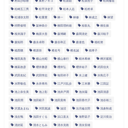
村田沙耶香
東村アキコ
松原始
松原照子
松岡修造
松崎五三男
松平洋史子
松本人志
松村卓
松浦弥太郎
松重豊
林一
林修
林成之
林望
枡野俊明
架神恭介
柳田理科雄
桂歌丸
桐生操
桜井識子
梅原大吾
森博嗣
森岡清史
森川暁子
森拓郎
森永卓郎
森谷和正
森達也
植松努
植西聰
椎原崇
椎名号
椎名誠
槙孝子
権田真吾
横山光昭
横山泰行
樹木希林
樺沢紫苑
橋富政彦
櫻井勝彦
櫻井弘
櫻井祐子
武田信夫
武田友紀
武田惇志
毎田祥子
水上健
水島広子
水野敬也
永井孝尚
江戸川乱歩
江本勝
江田証
池上奈生美
池上彰
池井戸潤
池永陽
池田清彦
池田潤
池田範子
池田貴将
池田香代子
池谷裕二
沢渡あまね
河田真誠
油沼
法月綸太郎
浅倉秋成
浅生鴨
浅田すぐる
浜口直太
海野凪子
淀川長治
清好延
清水ともみ
清水克衛
清永安雄