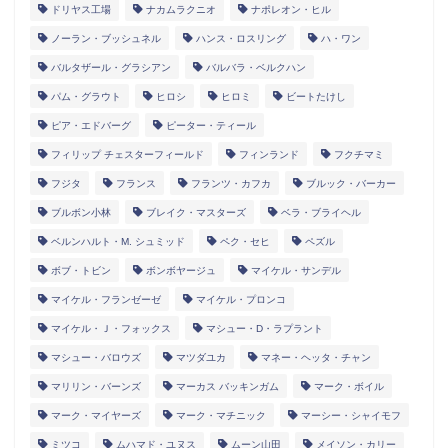
ドリヤス工場
ナカムラクニオ
ナポレオン・ヒル
ノーラン・ブッシュネル
ハンス・ロスリング
ハ・ワン
バルタザール・グラシアン
バルバラ・ベルクハン
パム・グラウト
ヒロシ
ヒロミ
ビートたけし
ピア・エドバーグ
ピーター・ティール
フィリップ チェスターフィールド
フィンランド
フクチマミ
フジタ
フランス
フランツ・カフカ
ブルック・バーカー
ブルボン小林
ブレイク・マスターズ
ベラ・ブライヘル
ベルンハルト・M. シュミッド
ペク・セヒ
ペズル
ボブ・トビン
ボンボヤージュ
マイケル・サンデル
マイケル・フランゼーゼ
マイケル・プロンコ
マイケル・Ｊ・フォックス
マシュー・D・ラプラント
マシュー・バロウズ
マツダユカ
マネー・ヘッタ・チャン
マリリン・バーンズ
マーカス バッキンガム
マーク・ボイル
マーク・マイヤーズ
マーク・マチニック
マーシー・シャイモフ
ミツコ
ムハマド・ユヌス
ムーン山田
メイソン・カリー