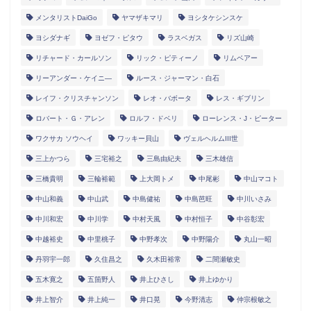
メンタリストDaiGo
ヤマザキマリ
ヨシタケシンスケ
ヨシダナギ
ヨゼフ・ピタウ
ラスベガス
リズ山崎
リチャード・カールソン
リック・ピティーノ
リムベアー
リーアンダー・ケイニ―
ルース・ジャーマン・白石
レイフ・クリスチャンソン
レオ・バボータ
レス・ギブリン
ロバート・Ｇ・アレン
ロルフ・ドベリ
ローレンス・J・ピーター
ワクサカ ソウヘイ
ワッキー貝山
ヴェルヘルムIII世
三上かつら
三宅裕之
三島由紀夫
三木雄信
三橋貴明
三輪裕範
上大岡トメ
中尾彬
中山マコト
中山和義
中山武
中島健祐
中島芭旺
中川いさみ
中川和宏
中川学
中村天風
中村恒子
中谷彰宏
中越裕史
中里桃子
中野孝次
中野陽介
丸山一昭
丹羽宇一郎
久住昌之
久木田裕常
二間瀬敏史
五木寛之
五箇野人
井上ひさし
井上ゆかり
井上智介
井上純一
井口晃
今野清志
仲宗根敏之