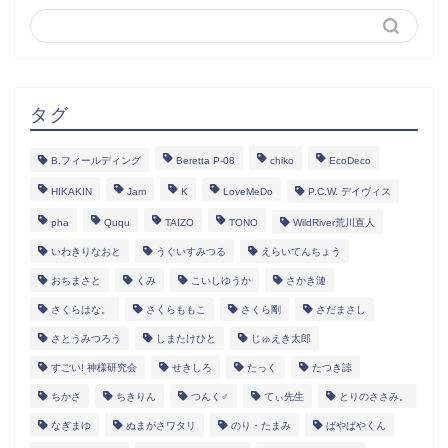
タグ
B.フィールディング
Beretta P-08
chiko
EcoDeco
HIKAKIN
Jam
K
LoveMeDo
P.C.W. デイヴィス
pha
Ququ
TAIZO
TONO
WildRiver荒川直人
いわきりなおと
うぐいすみつる
えらいてんちょう
おちまさと
くみ
こいしゆうか
さかき漣
さくらはな。
さくらももこ
さくら剛
さだまさし
さとうみつろう
しまたけひと
じゅえき太郎
すごい! 神様研究会
せきしろ
たっく
たつき諒
ちかさ
ちきりん
つんく♂
てぃ先生
とりのささみ。
なぎまゆ
ぬまがさワタリ
のり・たまみ
ぱやぱやくん