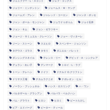
ジェニファー・L・スコット
ジェフ・コックス
ジェリー・ミンチントン
ジェームス・Ｗ・ヤング
ジェームズ・アレン
ジャレッド・コーエン
ジャンヌ・ボッセ
ジャン・ポール・モンジャン
ジュウドゥポゥム
ジョイ石井
ジョン・キム
ジョン・ゼラツキー
ジョージ・サミュエル・クレーソン
ジョー・ヴィターレ
ジーン・ストーン
スエヒロ
スペンサー・ジョンソン
タデウス・ゴラス
タモリ
ダニエル・バレット
ダンシングスネイル
テレンス・リー
デビッド・A・シンクレア
デュラン・れい子
デンマーク
トロイ・L・ラブ
トーン・テレヘン
ドイツ
ドナルド O.クリフトン
ドリヤス工場
ナカムラクニオ
ナポレオン・ヒル
ノーラン・ブッシュネル
ハンス・ロスリング
ハ・ワン
バルタザール・グラシアン
バルバラ・ベルクハン
パム・グラウト
ヒロシ
ヒロミ
ビートたけし
ピア・エドバーグ
ピーター・ティール