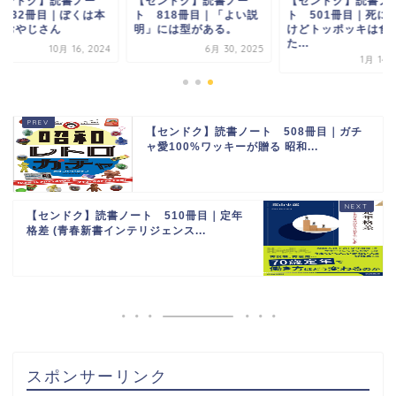
センドク】読書ノー
【センドク】読書ノー
【センドク】読書ノ
 732冊目｜ぼくは本
ト 818冊目｜「よい説
ト 501冊目｜死に
のおやじさん
明」には型がある。
けどトッポッキは食
た...
10月 16, 2024
6月 30, 2025
1月 14, 
【センドク】読書ノート 508冊目｜ガチ
ャ愛100%ワッキーが贈る 昭和...
【センドク】読書ノート 510冊目｜定年
格差 (青春新書インテリジェンス...
スポンサーリンク