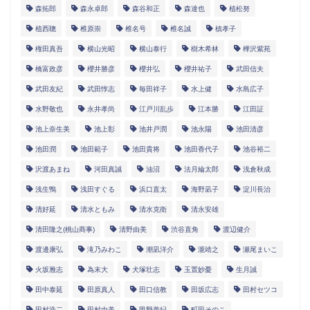
森拓郎
森永卓郎
森谷和正
森達也
植松努
植西聰
椎原崇
椎名号
椎名誠
槙孝子
権田真吾
横山光昭
横山泰行
樹木希林
樺沢紫苑
橋富政彦
櫻井勝彦
櫻井弘
櫻井祐子
武田信夫
武田友紀
武田惇志
毎田祥子
水上健
水島広子
水野敬也
永井孝尚
江戸川乱歩
江本勝
江田証
池上奈生美
池上彰
池井戸潤
池永陽
池田清彦
池田潤
池田範子
池田貴将
池田香代子
池谷裕二
沢渡あまね
河田真誠
油沼
法月綸太郎
浅倉秋成
浅生鴨
浅田すぐる
浜口直太
海野凪子
淀川長治
清好延
清水ともみ
清水克衛
清永安雄
清田隆之(桃山商事)
清野由美
渋谷直角
渡辺健介
渡邊康弘
滝乃みわこ
潮凪洋介
瀧靖之
瀬尾まいこ
火坂雅志
為末大
犬塚壮志
玉置妙憂
生月誠
田中泰延
田原真人
田口信教
田坂広志
田村セツコ
田村浩二
田村由美
甲野善紀
町田そのこ