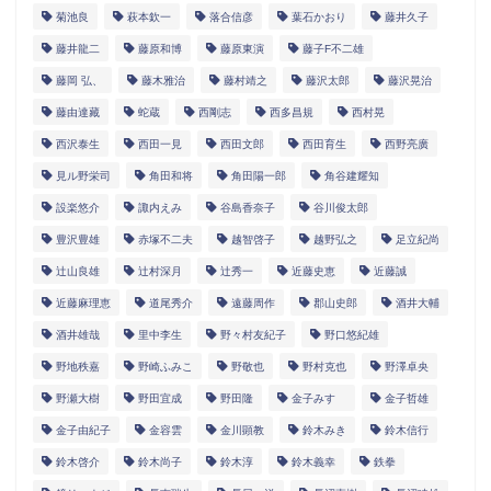
菊池良
萩本欽一
落合信彦
葉石かおり
藤井久子
藤井龍二
藤原和博
藤原東演
藤子F不二雄
藤岡 弘、
藤木雅治
藤村靖之
藤沢太郎
藤沢晃治
藤由達藏
蛇蔵
西剛志
西多昌規
西村晃
西沢泰生
西田一見
西田文郎
西田育生
西野亮廣
見ル野栄司
角田和将
角田陽一郎
角谷建耀知
設楽悠介
諏内えみ
谷島香奈子
谷川俊太郎
豊沢豊雄
赤塚不二夫
越智啓子
越野弘之
足立紀尚
辻山良雄
辻村深月
辻秀一
近藤史恵
近藤誠
近藤麻理恵
道尾秀介
遠藤周作
郡山史郎
酒井大輔
酒井雄哉
里中李生
野々村友紀子
野口悠紀雄
野地秩嘉
野崎ふみこ
野敬也
野村克也
野澤卓央
野瀬大樹
野田宜成
野田隆
金子みすゞ
金子哲雄
金子由紀子
金容雲
金川顕教
鈴木みき
鈴木信行
鈴木啓介
鈴木尚子
鈴木淳
鈴木義幸
鉄拳