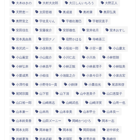
大木ゆきの
大村大次郎
大江しんいちろう
大野正人
天野恵一
太田哲雄
奥成達
奥村康
奥田弘美
奥野宣之
宇佐見りん
宇都出雅巳
宇都宮直子
安田佳生
安藤俊介
安部徹也
室井佑月
室木おすし
宮本真由美
宮田ナノ
宿野かほる
寺崎喜三
寺沢武一
小俣和美
小垣佑一郎
小宮一慶
小山慶太
小山薫堂
小山龍介
小川仁志
小川糸
小林哲朗
小林弘幸
小林昌平
小林正観
小林眞理子
小林聡美
小栗成男
小椋佳
小池龍之介
小泉今日子
小泉吉宏
小澤竹俊
小野寺S一貴
小飼弾
小鷹信光
尾原和啓
尾関宗園
山下哲
山下清
山中恵美子
山口恵梨子
山口裕一郎
山崎将志
山崎武也
山崎洋実
山嵜一也
山本兼一
山本尚
山本幸美
山本甲士
山本良一
山本鈴美香
山田ズーニー
岡崎かつひろ
岡本一志
岡本太郎
岡本敏子
岡本裕
岡田朝雄
岩中祥史
岩崎夏海
岩本武範
岩淵匡
岩男忠幸
島崎信