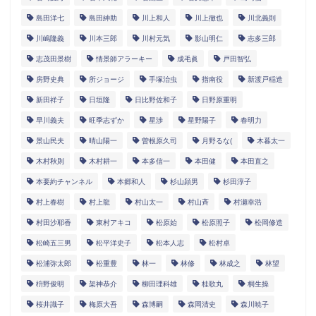
島田洋七
島田紳助
川上和人
川上徹也
川北義則
川嶋隆義
川本三郎
川村元気
影山明仁
志多三郎
志茂田景樹
情景師アラーキー
成毛眞
戸田智弘
房野史典
所ジョージ
手塚治虫
指南役
新渡戸稲造
新田祥子
日垣隆
日比野佐和子
日野原重明
早川義夫
旺季志ずか
星渉
星野陽子
春明力
景山民夫
晴山陽一
曽根原久司
月野るな(
木暮太一
木村秋則
木村耕一
本多信一
本田健
本田直之
本要約チャンネル
本郷和人
杉山頴男
杉田淳子
村上春樹
村上龍
村山太一
村山斉
村瀬幸浩
村田沙耶香
東村アキコ
松原始
松原照子
松岡修造
松崎五三男
松平洋史子
松本人志
松村卓
松浦弥太郎
松重豊
林一
林修
林成之
林望
枡野俊明
架神恭介
柳田理科雄
桂歌丸
桐生操
桜井識子
梅原大吾
森博嗣
森岡清史
森川暁子