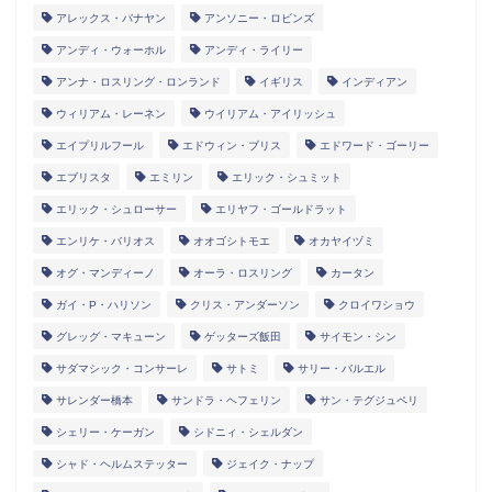
アレックス・バナヤン
アンソニー・ロビンズ
アンディ・ウォーホル
アンディ・ライリー
アンナ・ロスリング・ロンランド
イギリス
インディアン
ウィリアム・レーネン
ウイリアム・アイリッシュ
エイプリルフール
エドウィン・ブリス
エドワード・ゴーリー
エブリスタ
エミリン
エリック・シュミット
エリック・シュローサー
エリヤフ・ゴールドラット
エンリケ・バリオス
オオゴシトモエ
オカヤイヅミ
オグ・マンディーノ
オーラ・ロスリング
カータン
ガイ・P・ハリソン
クリス・アンダーソン
クロイワショウ
グレッグ・マキューン
ゲッターズ飯田
サイモン・シン
サダマシック・コンサーレ
サトミ
サリー・バルエル
サレンダー橋本
サンドラ・ヘフェリン
サン・テグジュペリ
シェリー・ケーガン
シドニィ・シェルダン
シャド・ヘルムステッター
ジェイク・ナップ