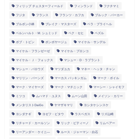
フィリップ チェスターフィールド
フィンランド
フクチマミ
フジタ
フランス
フランツ・カフカ
ブルック・バーカー
ブルボン小林
ブレイク・マスターズ
ベラ・ブライヘル
ベルンハルト・M. シュミッド
ペク・セヒ
ペズル
ボブ・トビン
ボンボヤージュ
マイケル・サンデル
マイケル・フランゼーゼ
マイケル・プロンコ
マイケル・Ｊ・フォックス
マシュー・D・ラプラント
マシュー・バロウズ
マツダユカ
マネー・ヘッタ・チャン
マリリン・バーンズ
マーカス バッキンガム
マーク・ボイル
マーク・マイヤーズ
マーク・マチニック
マーシー・シャイモフ
ミツコ
ムハマド・ユヌス
ムーン山田
メイソン・カリー
メンタリストDaiGo
ヤマザキマリ
ヨシタケシンスケ
ヨシダナギ
ヨゼフ・ピタウ
ラスベガス
リズ山崎
リチャード・カールソン
リック・ピティーノ
リムベアー
リーアンダー・ケイニ―
ルース・ジャーマン・白石