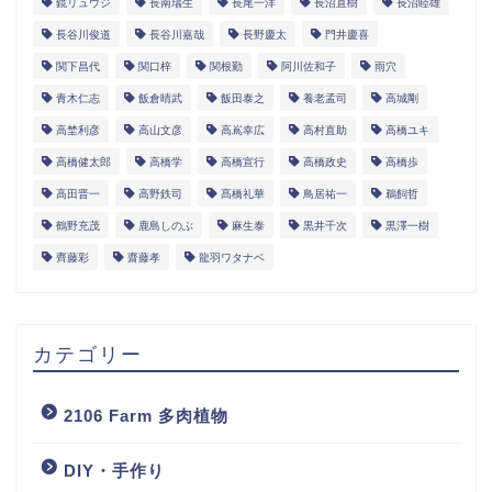
鏡リュウジ
長南瑞生
長尾一洋
長沼直樹
長沼睦雄
長谷川俊道
長谷川嘉哉
長野慶太
門井慶喜
関下昌代
関口梓
関根勤
阿川佐和子
雨穴
青木仁志
飯倉晴武
飯田泰之
養老孟司
高城剛
高埜利彦
高山文彦
高嶌幸広
高村直助
高橋ユキ
高橋健太郎
高橋学
高橋宣行
高橋政史
高橋歩
高田晋一
高野鉄司
髙橋礼華
鳥居祐一
鵜飼哲
鶴野充茂
鹿島しのぶ
麻生泰
黒井千次
黒澤一樹
齊藤彩
齋藤孝
龍羽ワタナベ
カテゴリー
2106 Farm 多肉植物
DIY・手作り