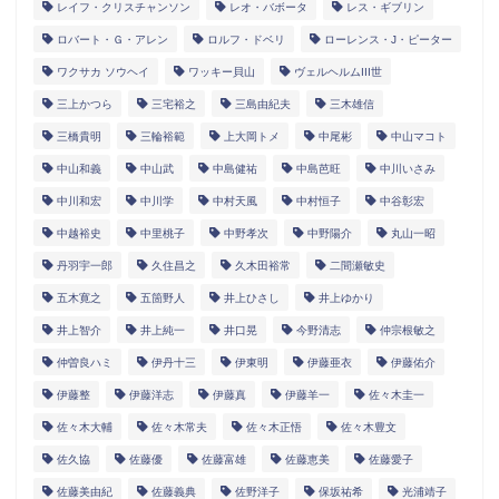
レイフ・クリスチャンソン
レオ・バボータ
レス・ギブリン
ロバート・Ｇ・アレン
ロルフ・ドベリ
ローレンス・J・ピーター
ワクサカ ソウヘイ
ワッキー貝山
ヴェルヘルムIII世
三上かつら
三宅裕之
三島由紀夫
三木雄信
三橋貴明
三輪裕範
上大岡トメ
中尾彬
中山マコト
中山和義
中山武
中島健祐
中島芭旺
中川いさみ
中川和宏
中川学
中村天風
中村恒子
中谷彰宏
中越裕史
中里桃子
中野孝次
中野陽介
丸山一昭
丹羽宇一郎
久住昌之
久木田裕常
二間瀬敏史
五木寛之
五箇野人
井上ひさし
井上ゆかり
井上智介
井上純一
井口晃
今野清志
仲宗根敏之
仲曽良ハミ
伊丹十三
伊東明
伊藤亜衣
伊藤佑介
伊藤整
伊藤洋志
伊藤真
伊藤羊一
佐々木圭一
佐々木大輔
佐々木常夫
佐々木正悟
佐々木豊文
佐久協
佐藤優
佐藤富雄
佐藤恵美
佐藤愛子
佐藤美由紀
佐藤義典
佐野洋子
保坂祐希
光浦靖子