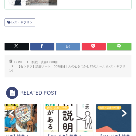
レス・ギブリン
HOME
挑戦・読書1,000冊
【センドク】読書ノート 509冊目｜人の心をつかむ15のルール (レス・ギブリ
ン)
RELATED POST
読書1,000冊
挑戦・読書1,000冊
挑戦・読書1,000冊