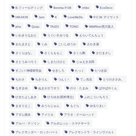
B.フィールディング
Beretta P-08
chiko
EcoDeco
HIKAKIN
Jam
K
LoveMeDo
P.C.W. デイヴィス
pha
Ququ
TAIZO
TONO
WildRiver荒川直人
いわきりなおと
うぐいすみつる
えらいてんちょう
おちまさと
くみ
こいしゆうか
さかき漣
さくらはな。
さくらももこ
さくら剛
さだまさし
さとうみつろう
しまたけひと
じゅえき太郎
すごい! 神様研究会
せきしろ
たっく
たつき諒
ちかさ
ちきりん
つんく♂
てぃ先生
とりのささみ。
なぎまゆ
ぬまがさワタリ
のり・たまみ
ぱやぱやくん
ひきたよしあき
ひろゆき(西村博之)
ふわこういちろう
まきりえこ
みうらじゅん
もぐら
ゆるりまい
アダム徳永
アメリカ
アラタ・クールハンド
アルパ・テソリン
アルボムッレ・スマナサーラ
アレクサンダー・ロックハート
アレクサンドラ・ラインヴァルト