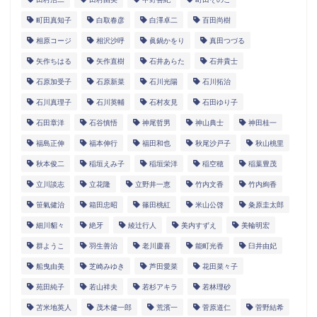
町田真知子
白取春彦
白澤卓二
百田尚樹
相原コージ
相沢沙呼
眞鍋かをり
真田つづる
矢作ちはる
矢作直樹
石井あらた
石井貴士
石原加受子
石原新菜
石川光陽
石川拓治
石川真理子
石川英輔
石村友見
石田ゆり子
石田章洋
石谷慎悟
神尾哲男
神山典士
神田桂一
福島正伸
福本伸行
福田和也
秋尾沙戸子
秋山桃里
秋本俊二
稲垣えみ子
稲垣栄洋
稲空穂
稲葉豊茂
立川談志
立花隆
立野井一恵
竹内文香
竹内絢香
笹氣健治
箱田忠昭
篠田桃紅
米山公啓
粂原圭太郎
細川貂々
絶牙
綾辻行人
美内すずえ
美輪明宏
群ようこ
羽生善治
老川慶喜
能町光香
臼井由妃
船曳由美
芝崎みゆき
芦田愛菜
花田菜々子
苑田純子
若山祥夫
若杉アキラ
若林理砂
苫米地英人
茂木健一郎
荒濱一
菅原道仁
菅野結希