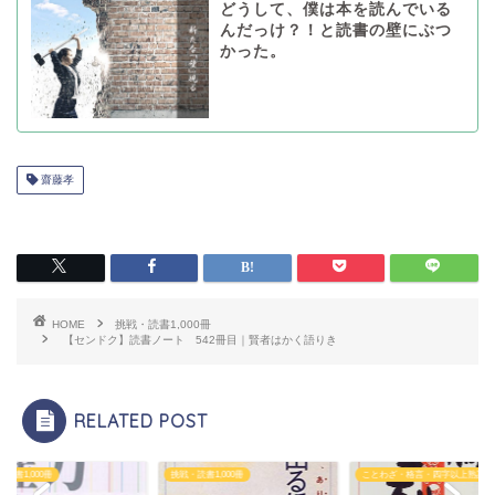
どうして、僕は本を読んでいる
んだっけ？！と読書の壁にぶつ
かった。
齋藤孝
HOME
挑戦・読書1,000冊
【センドク】読書ノート 542冊目｜賢者はかく語りき
RELATED POST
読書1,000冊
挑戦・読書1,000冊
ことわざ・格言・四字以上熟語