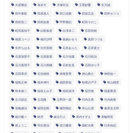
火坂雅志
為末大
犬塚壮志
玉置妙憂
生月誠
田中泰延
田原真人
田口信教
田坂広志
田村セツコ
田村浩二
田村由美
甲野善紀
町田そのこ
町田真知子
白取春彦
白澤卓二
百田尚樹
相原コージ
相沢沙呼
眞鍋かをり
真田つづる
矢作ちはる
矢作直樹
石井あらた
石井貴士
石原加受子
石原新菜
石川光陽
石川拓治
石川真理子
石川英輔
石村友見
石田ゆり子
石田章洋
石谷慎悟
神尾哲男
神山典士
神田桂一
福島正伸
福本伸行
福田和也
秋尾沙戸子
秋山桃里
秋本俊二
稲垣えみ子
稲垣栄洋
稲空穂
稲葉豊茂
立川談志
立花隆
立野井一恵
竹内文香
竹内絢香
笹氣健治
箱田忠昭
篠田桃紅
米山公啓
粂原圭太郎
細川貂々
絶牙
綾辻行人
美内すずえ
美輪明宏
群ようこ
羽生善治
老川慶喜
能町光香
臼井由妃