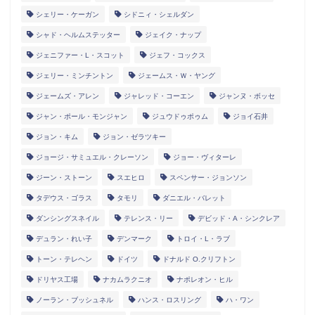
シェリー・ケーガン
シドニィ・シェルダン
シャド・ヘルムステッター
ジェイク・ナップ
ジェニファー・L・スコット
ジェフ・コックス
ジェリー・ミンチントン
ジェームス・Ｗ・ヤング
ジェームズ・アレン
ジャレッド・コーエン
ジャンヌ・ボッセ
ジャン・ポール・モンジャン
ジュウドゥポゥム
ジョイ石井
ジョン・キム
ジョン・ゼラツキー
ジョージ・サミュエル・クレーソン
ジョー・ヴィターレ
ジーン・ストーン
スエヒロ
スペンサー・ジョンソン
タデウス・ゴラス
タモリ
ダニエル・バレット
ダンシングスネイル
テレンス・リー
デビッド・A・シンクレア
デュラン・れい子
デンマーク
トロイ・L・ラブ
トーン・テレヘン
ドイツ
ドナルド O.クリフトン
ドリヤス工場
ナカムラクニオ
ナポレオン・ヒル
ノーラン・ブッシュネル
ハンス・ロスリング
ハ・ワン