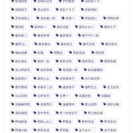
船曳由美
芝崎みゆき
芦田愛菜
花田菜々子
苑田純子
若山祥夫
若杉アキラ
若林理砂
苫米地英人
茂木健一郎
荒濱一
菅原道仁
菅野結希
菊池良
萩本欽一
落合信彦
葉石かおり
藤井久子
藤井龍二
藤原和博
藤原東演
藤子F不二雄
藤岡 弘、
藤木雅治
藤村靖之
藤沢太郎
藤沢晃治
藤由達藏
蛇蔵
西剛志
西多昌規
西村晃
西沢泰生
西田一見
西田文郎
西田育生
西野亮廣
見ル野栄司
角田和将
角田陽一郎
角谷建耀知
設楽悠介
諏内えみ
谷島香奈子
谷川俊太郎
豊沢豊雄
赤塚不二夫
越智啓子
越野弘之
足立紀尚
辻山良雄
辻村深月
辻秀一
近藤史恵
近藤誠
近藤麻理恵
道尾秀介
遠藤周作
郡山史郎
酒井大輔
酒井雄哉
里中李生
野々村友紀子
野口悠紀雄
野地秩嘉
野崎ふみこ
野敬也
野村克也
野澤卓央
野瀬大樹
野田宜成
野田隆
金子みすゞ
金子哲雄