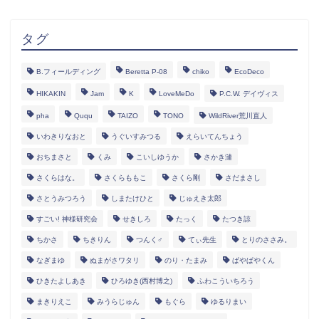
タグ
B.フィールディング
Beretta P-08
chiko
EcoDeco
HIKAKIN
Jam
K
LoveMeDo
P.C.W. デイヴィス
pha
Ququ
TAIZO
TONO
WildRiver荒川直人
いわきりなおと
うぐいすみつる
えらいてんちょう
おちまさと
くみ
こいしゆうか
さかき漣
さくらはな。
さくらももこ
さくら剛
さだまさし
さとうみつろう
しまたけひと
じゅえき太郎
すごい! 神様研究会
せきしろ
たっく
たつき諒
ちかさ
ちきりん
つんく♂
てぃ先生
とりのささみ。
なぎまゆ
ぬまがさワタリ
のり・たまみ
ぱやぱやくん
ひきたよしあき
ひろゆき(西村博之)
ふわこういちろう
まきりえこ
みうらじゅん
もぐら
ゆるりまい