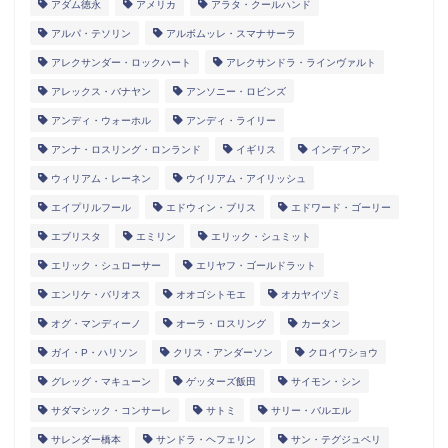
アダム徳永
アメリカ
アラタ・クールハンド
アルパ・テソリン
アルボムッレ・スマナサーラ
アレクサンダー・ロックハート
アレクサンドラ・ラインヴァルト
アレックス・バナヤン
アンソニー・ロビンズ
アンディ・ウォーホル
アンディ・ライリー
アンナ・ロスリング・ロンランド
イギリス
インディアン
ウィリアム・レーネン
ウイリアム・アイリッシュ
エイプリルフール
エドウィン・ブリス
エドワード・ゴーリー
エブリスタ
エミリン
エリック・シュミット
エリック・シュローサー
エリヤフ・ゴールドラット
エンリケ・バリオス
オオゴシトモエ
オカヤイヅミ
オグ・マンディーノ
オーラ・ロスリング
カータン
ガイ・P・ハリソン
クリス・アンダーソン
クロイワショウ
グレッグ・マキューン
ゲッターズ飯田
サイモン・シン
サダマシック・コンサーレ
サトミ
サリー・バルエル
サレンダー橋本
サンドラ・ヘフェリン
サン・テグジュペリ