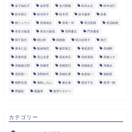
金子由紀子
金容雲
金川顕教
鈴木みき
鈴木信行
鈴木啓介
鈴木尚子
鈴木淳
鈴木義幸
鉄拳
鏡リュウジ
長南瑞生
長尾一洋
長沼直樹
長沼睦雄
長谷川俊道
長谷川嘉哉
長野慶太
門井慶喜
関下昌代
関口梓
関根勤
阿川佐和子
雨穴
青木仁志
飯倉晴武
飯田泰之
養老孟司
高城剛
高埜利彦
高山文彦
高嶌幸広
高村直助
高橋ユキ
高橋健太郎
高橋学
高橋宣行
高橋政史
高橋歩
高田晋一
高野鉄司
髙橋礼華
鳥居祐一
鵜飼哲
鶴野充茂
鹿島しのぶ
麻生泰
黒井千次
黒澤一樹
齊藤彩
齋藤孝
龍羽ワタナベ
カテゴリー