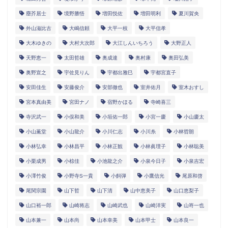
塵芥居士
境野勝悟
増田悦佐
増田明利
夏川賀央
外山滋比古
大嶋信頼
大平一枝
大平信孝
大木ゆきの
大村大次郎
大江しんいちろう
大野正人
天野恵一
太田哲雄
奥成達
奥村康
奥田弘美
奥野宣之
宇佐見りん
宇都出雅巳
宇都宮直子
安田佳生
安藤俊介
安部徹也
室井佑月
室木おすし
宮本真由美
宮田ナノ
宿野かほる
寺崎喜三
寺沢武一
小俣和美
小垣佑一郎
小宮一慶
小山慶太
小山薫堂
小山龍介
小川仁志
小川糸
小林哲朗
小林弘幸
小林昌平
小林正観
小林眞理子
小林聡美
小栗成男
小椋佳
小池龍之介
小泉今日子
小泉吉宏
小澤竹俊
小野寺S一貴
小飼弾
小鷹信光
尾原和啓
尾関宗園
山下哲
山下清
山中恵美子
山口恵梨子
山口裕一郎
山崎将志
山崎武也
山崎洋実
山嵜一也
山本兼一
山本尚
山本幸美
山本甲士
山本良一