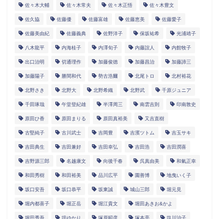
佐々木大輔
佐々木常夫
佐々木正悟
佐々木豊文
佐久協
佐藤優
佐藤富雄
佐藤恵美
佐藤愛子
佐藤美由紀
佐藤義典
佐野洋子
保坂祐希
光浦靖子
八木龍平
内海桂子
内澤旬子
内藤誼人
内館牧子
出口治明
切通理作
加藤俊徳
加藤昌治
加藤諦三
加藤陽子
勝間和代
勢古浩爾
北尾トロ
北村裕花
北野さき
北野大
北野希織
北野武
千原ジュニア
千田琢哉
午堂登紀雄
半澤周三
南雲吉則
印南敦史
原田ひ香
原田まりる
原田真裕美
又吉直樹
古堅純子
古川武士
吉岡豊
吉濱ツトム
吉玉サキ
吉田典生
吉田兼好
吉田幸弘
吉田浩
吉田潤喜
吉野源三郎
名越康文
向後千春
呉真由美
和氣正幸
和田秀樹
和田裕美
品川広平
園善博
地曳いく子
坂口安吾
坂口恭平
坂東誠
城山三郎
堀元見
堀内都喜子
堀正岳
堀江貴文
堀田あきお&かよ
堀田秀吾
堤ゆかり
塚原昭彦
塚本亮
塩川治子