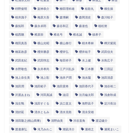
松浦弥太郎
松重豊
林一
林修
林成之
林望
枡野俊明
架神恭介
柳田理科雄
桂歌丸
桐生操
桜井識子
梅原大吾
森博嗣
森岡清史
森川暁子
森拓郎
森永卓郎
森谷和正
森達也
植松努
植西聰
椎原崇
椎名号
椎名誠
槙孝子
権田真吾
横山光昭
横山泰行
樹木希林
樺沢紫苑
橋富政彦
櫻井勝彦
櫻井弘
櫻井祐子
武田信夫
武田友紀
武田惇志
毎田祥子
水上健
水島広子
水野敬也
永井孝尚
江戸川乱歩
江本勝
江田証
池上奈生美
池上彰
池井戸潤
池永陽
池田清彦
池田潤
池田範子
池田貴将
池田香代子
池谷裕二
沢渡あまね
河田真誠
油沼
法月綸太郎
浅倉秋成
浅生鴨
浅田すぐる
浜口直太
海野凪子
淀川長治
清好延
清水ともみ
清水克衛
清永安雄
清田隆之(桃山商事)
清野由美
渋谷直角
渡辺健介
渡邊康弘
滝乃みわこ
潮凪洋介
瀧靖之
瀬尾まいこ