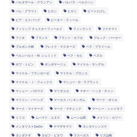
バルタザール・グラシアン
バルバラ・ベルクハン
パム・グラウト
ヒロシ
ヒロミ
ビートたけし
ピア・エドバーグ
ピーター・ティール
フィリップ チェスターフィールド
フィンランド
フクチマミ
フジタ
フランス
フランツ・カフカ
ブルック・バーカー
ブルボン小林
ブレイク・マスターズ
ベラ・ブライヘル
ベルンハルト・M. シュミッド
ペク・セヒ
ペズル
ボブ・トビン
ボンボヤージュ
マイケル・サンデル
マイケル・フランゼーゼ
マイケル・プロンコ
マイケル・Ｊ・フォックス
マシュー・D・ラプラント
マシュー・バロウズ
マツダユカ
マネー・ヘッタ・チャン
マリリン・バーンズ
マーカス バッキンガム
マーク・ボイル
マーク・マイヤーズ
マーク・マチニック
マーシー・シャイモフ
ミツコ
ムハマド・ユヌス
ムーン山田
メイソン・カリー
メンタリストDaiGo
ヤマザキマリ
ヨシタケシンスケ
ヨシダナギ
ヨゼフ・ピタウ
ラスベガス
リズ山崎