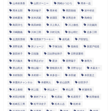
山本鈴美香
山田ズーニー
岡崎かつひろ
岡本一志
岡本太郎
岡本敏子
岡本裕
岡田朝雄
岩中祥史
岩崎夏海
岩本武範
岩淵匡
岩男忠幸
島崎信
島田洋七
島田紳助
川上和人
川上徹也
川北義則
川嶋隆義
川本三郎
川村元気
影山明仁
志多三郎
志茂田景樹
情景師アラーキー
成毛眞
戸田智弘
房野史典
所ジョージ
手塚治虫
指南役
新渡戸稲造
新田祥子
日垣隆
日比野佐和子
日野原重明
早川義夫
旺季志ずか
星渉
星野陽子
春明力
景山民夫
晴山陽一
曽根原久司
月野るな(
木暮太一
木村秋則
木村耕一
本多信一
本田健
本田直之
本要約チャンネル
本郷和人
杉山頴男
杉田淳子
村上春樹
村上龍
村山太一
村山斉
村瀬幸浩
村田沙耶香
東村アキコ
松原始
松原照子
松岡修造
松崎五三男
松平洋史子
松本人志
松村卓