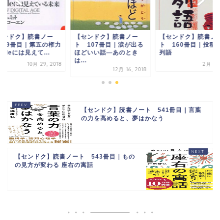
センドク】読書ノー
【センドク】読書ノー
【センドク】読書ノ
 59冊目｜第五の権力
ト 107冊目｜涙が出る
ト 160冊目｜投稿
ogleには見えて...
ほどいい話―あのとき
列語
は...
10月 29, 2018
2月 7, 
12月 16, 2018
【センドク】読書ノート 541冊目｜言葉
の力を高めると、夢はかなう
【センドク】読書ノート 543冊目｜もの
の見方が変わる 座右の寓話