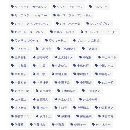
リチャード・カールソン
リック・ピティーノ
リムベアー
リーアンダー・ケイニ―
ルース・ジャーマン・白石
レイフ・クリスチャンソン
レオ・バボータ
レス・ギブリン
ロバート・Ｇ・アレン
ロルフ・ドベリ
ローレンス・J・ピーター
ワクサカ ソウヘイ
ワッキー貝山
ヴェルヘルムIII世
三上かつら
三宅裕之
三島由紀夫
三木雄信
三橋貴明
三輪裕範
上大岡トメ
中尾彬
中山マコト
中山和義
中山武
中島健祐
中島芭旺
中川いさみ
中川和宏
中川学
中村天風
中村恒子
中谷彰宏
中越裕史
中里桃子
中野孝次
中野陽介
丸山一昭
丹羽宇一郎
久住昌之
久木田裕常
二間瀬敏史
五木寛之
五箇野人
井上ひさし
井上ゆかり
井上智介
井上純一
井口晃
今野清志
仲宗根敏之
仲曽良ハミ
伊丹十三
伊東明
伊藤亜衣
伊藤佑介
伊藤整
伊藤洋志
伊藤真
伊藤羊一
佐々木圭一