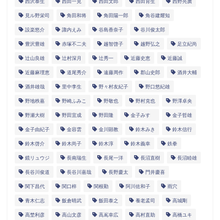
西沢泰生
西田一見
西田文郎
西田育生
西野亮廣
見ル野栄司
角田和将
角田陽一郎
角谷建耀知
設楽悠介
諏内えみ
谷島香奈子
谷川俊太郎
豊沢豊雄
赤塚不二夫
越智啓子
越野弘之
足立紀尚
辻山良雄
辻村深月
辻秀一
近藤史恵
近藤誠
近藤麻理恵
道尾秀介
遠藤周作
郡山史郎
酒井大輔
酒井雄哉
里中李生
野々村友紀子
野口悠紀雄
野地秩嘉
野崎ふみこ
野敬也
野村克也
野澤卓央
野瀬大樹
野田宜成
野田隆
金子みすゞ
金子哲雄
金子由紀子
金容雲
金川顕教
鈴木みき
鈴木信行
鈴木啓介
鈴木尚子
鈴木淳
鈴木義幸
鉄拳
鏡リュウジ
長南瑞生
長尾一洋
長沼直樹
長沼睦雄
長谷川俊道
長谷川嘉哉
長野慶太
門井慶喜
関下昌代
関口梓
関根勤
阿川佐和子
雨穴
青木仁志
飯倉晴武
飯田泰之
養老孟司
高城剛
高埜利彦
高山文彦
高嶌幸広
高村直助
高橋ユキ