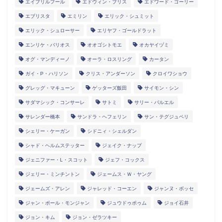
エイプリルフール
エドウィン・ブリス
エドワード・ゴーリー
エブリスタ
エミリン
エリック・シュミット
エリック・シュローサー
エリヤフ・ゴールドラット
エンリケ・バリオス
オオゴシトモエ
オカヤイヅミ
オグ・マンディーノ
オーラ・ロスリング
カータン
ガイ・P・ハリソン
クリス・アンダーソン
クロイワショウ
グレッグ・マキューン
ゲッターズ飯田
サイモン・シン
サダマシック・コンサーレ
サトミ
サリー・バルエル
サレンダー橋本
サンドラ・ヘフェリン
サン・テグジュペリ
シェリー・ケーガン
シドニィ・シェルダン
シャド・ヘルムステッター
ジェイク・ナップ
ジェニファー・L・スコット
ジェフ・コックス
ジェリー・ミンチントン
ジェームス・Ｗ・ヤング
ジェームズ・アレン
ジャレッド・コーエン
ジャンヌ・ボッセ
ジャン・ポール・モンジャン
ジュウドゥポゥム
ジョイ石井
ジョン・キム
ジョン・ゼラツキー