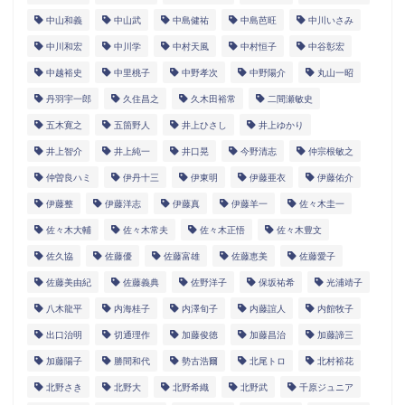
中山和義
中山武
中島健祐
中島芭旺
中川いさみ
中川和宏
中川学
中村天風
中村恒子
中谷彰宏
中越裕史
中里桃子
中野孝次
中野陽介
丸山一昭
丹羽宇一郎
久住昌之
久木田裕常
二間瀬敏史
五木寛之
五箇野人
井上ひさし
井上ゆかり
井上智介
井上純一
井口晃
今野清志
仲宗根敏之
仲曽良ハミ
伊丹十三
伊東明
伊藤亜衣
伊藤佑介
伊藤整
伊藤洋志
伊藤真
伊藤羊一
佐々木圭一
佐々木大輔
佐々木常夫
佐々木正悟
佐々木豊文
佐久協
佐藤優
佐藤富雄
佐藤恵美
佐藤愛子
佐藤美由紀
佐藤義典
佐野洋子
保坂祐希
光浦靖子
八木龍平
内海桂子
内澤旬子
内藤誼人
内館牧子
出口治明
切通理作
加藤俊徳
加藤昌治
加藤諦三
加藤陽子
勝間和代
勢古浩爾
北尾トロ
北村裕花
北野さき
北野大
北野希織
北野武
千原ジュニア