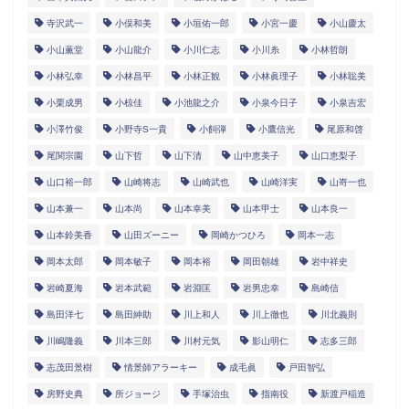
寺沢武一
小俣和美
小垣佑一郎
小宮一慶
小山慶太
小山薫堂
小山龍介
小川仁志
小川糸
小林哲朗
小林弘幸
小林昌平
小林正観
小林眞理子
小林聡美
小栗成男
小椋佳
小池龍之介
小泉今日子
小泉吉宏
小澤竹俊
小野寺S一貴
小飼弾
小鷹信光
尾原和啓
尾関宗園
山下哲
山下清
山中恵美子
山口恵梨子
山口裕一郎
山崎将志
山崎武也
山崎洋実
山嵜一也
山本兼一
山本尚
山本幸美
山本甲士
山本良一
山本鈴美香
山田ズーニー
岡崎かつひろ
岡本一志
岡本太郎
岡本敏子
岡本裕
岡田朝雄
岩中祥史
岩崎夏海
岩本武範
岩淵匡
岩男忠幸
島崎信
島田洋七
島田紳助
川上和人
川上徹也
川北義則
川嶋隆義
川本三郎
川村元気
影山明仁
志多三郎
志茂田景樹
情景師アラーキー
成毛眞
戸田智弘
房野史典
所ジョージ
手塚治虫
指南役
新渡戸稲造