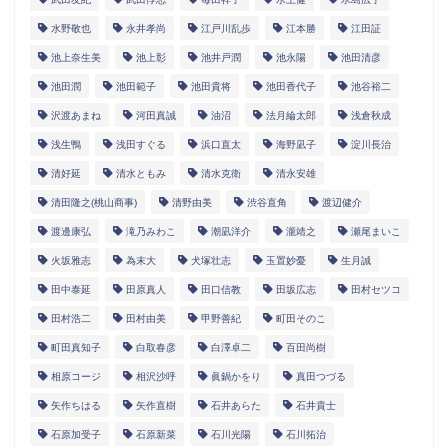
水野敬也
永井孝尚
江戸川乱歩
江本勝
江田証
池上奈生美
池上彰
池井戸潤
池永陽
池田清彦
池田潤
池田範子
池田貴将
池田香代子
池谷裕二
沢渡あまね
河田真誠
油沼
法月綸太郎
浅倉秋成
浅生鴨
浅田すぐる
浜口直太
海野凪子
淀川長治
清好延
清水ともみ
清水克衛
清永安雄
清田隆之(桃山商事)
清野由美
渋谷直角
渡辺健介
渡邊康弘
滝乃みわこ
潮凪洋介
瀧靖之
瀬尾まいこ
火坂雅志
為末大
犬塚壮志
玉置妙憂
生月誠
田中泰延
田原真人
田口信教
田坂広志
田村セツコ
田村浩二
田村由美
甲野善紀
町田そのこ
町田真知子
白取春彦
白澤卓二
百田尚樹
相原コージ
相沢沙呼
眞鍋かをり
真田つづる
矢作ちはる
矢作直樹
石井あらた
石井貴士
石原加受子
石原新菜
石川光陽
石川拓治