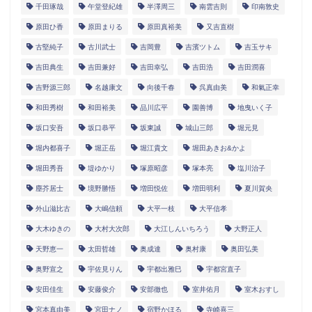
千田琢哉
午堂登紀雄
半澤周三
南雲吉則
印南敦史
原田ひ香
原田まりる
原田真裕美
又吉直樹
古堅純子
古川武士
吉岡豊
吉濱ツトム
吉玉サキ
吉田典生
吉田兼好
吉田幸弘
吉田浩
吉田潤喜
吉野源三郎
名越康文
向後千春
呉真由美
和氣正幸
和田秀樹
和田裕美
品川広平
園善博
地曳いく子
坂口安吾
坂口恭平
坂東誠
城山三郎
堀元見
堀内都喜子
堀正岳
堀江貴文
堀田あきお&かよ
堀田秀吾
堤ゆかり
塚原昭彦
塚本亮
塩川治子
塵芥居士
境野勝悟
増田悦佐
増田明利
夏川賀央
外山滋比古
大嶋信頼
大平一枝
大平信孝
大木ゆきの
大村大次郎
大江しんいちろう
大野正人
天野恵一
太田哲雄
奥成達
奥村康
奥田弘美
奥野宣之
宇佐見りん
宇都出雅巳
宇都宮直子
安田佳生
安藤俊介
安部徹也
室井佑月
室木おすし
宮本真由美
宮田ナノ
宿野かほる
寺崎喜三