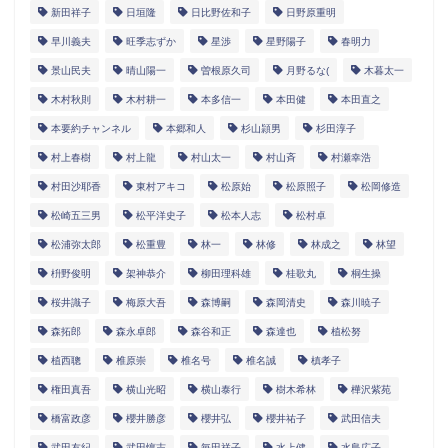
新田祥子
日垣隆
日比野佐和子
日野原重明
早川義夫
旺季志ずか
星渉
星野陽子
春明力
景山民夫
晴山陽一
曽根原久司
月野るな(
木暮太一
木村秋則
木村耕一
本多信一
本田健
本田直之
本要約チャンネル
本郷和人
杉山頴男
杉田淳子
村上春樹
村上龍
村山太一
村山斉
村瀬幸浩
村田沙耶香
東村アキコ
松原始
松原照子
松岡修造
松崎五三男
松平洋史子
松本人志
松村卓
松浦弥太郎
松重豊
林一
林修
林成之
林望
枡野俊明
架神恭介
柳田理科雄
桂歌丸
桐生操
桜井識子
梅原大吾
森博嗣
森岡清史
森川暁子
森拓郎
森永卓郎
森谷和正
森達也
植松努
植西聰
椎原崇
椎名号
椎名誠
槙孝子
権田真吾
横山光昭
横山泰行
樹木希林
樺沢紫苑
橋富政彦
櫻井勝彦
櫻井弘
櫻井祐子
武田信夫
武田友紀
武田惇志
毎田祥子
水上健
水島広子