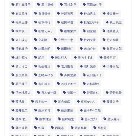
石川真理子
石川英輔
石村友見
石田ゆり子
石田章洋
石谷慎悟
神尾哲男
神山典士
神田桂一
福島正伸
福本伸行
福田和也
秋尾沙戸子
秋山桃里
秋本俊二
稲垣えみ子
稲垣栄洋
稲空穂
稲葉豊茂
立川談志
立花隆
立野井一恵
竹内文香
竹内絢香
笹氣健治
箱田忠昭
篠田桃紅
米山公啓
粂原圭太郎
細川貂々
絶牙
綾辻行人
美内すずえ
美輪明宏
群ようこ
羽生善治
老川慶喜
能町光香
臼井由妃
船曳由美
芝崎みゆき
芦田愛菜
花田菜々子
苑田純子
若山祥夫
若杉アキラ
若林理砂
苫米地英人
茂木健一郎
荒濱一
菅原道仁
菅野結希
菊池良
萩本欽一
落合信彦
葉石かおり
藤井久子
藤井龍二
藤原和博
藤原東演
藤子F不二雄
藤岡 弘、
藤木雅治
藤村靖之
藤沢太郎
藤沢晃治
藤由達藏
蛇蔵
西剛志
西多昌規
西村晃