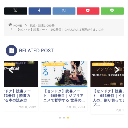
HOME
挑戦・読書1,000冊
【センドク】読書ノート 102冊目｜なぜあの人は整理がうまいのか
RELATED POST
読書1,000冊
挑戦・読書1,000冊
挑戦・読書1,000冊
センドク】読書ノー
【センドク】読書ノー
【センドク】読書ノ
 373冊目｜読書力―
ト 665冊目｜ジブリア
ト 653冊目｜イギ
功する本の読み方
ニメで哲学する 世界の...
人の、割り切ってシ
プ...
9月 8, 2019
2月 14, 2024
2月 11, 