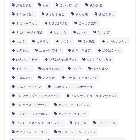
おちまさと
くみ
こいしゆうか
さかき漣
さくらはな。
さくらももこ
さくら剛
さだまさし
さとうみつろう
しまたけひと
じゅえき太郎
すごい! 神様研究会
せきしろ
たっく
たつき諒
ちかさ
ちきりん
つんく♂
てぃ先生
とりのささみ。
なぎまゆ
ぬまがさワタリ
のり・たまみ
ぱやぱやくん
ひきたよしあき
ひろゆき(西村博之)
ふわこういちろう
まきりえこ
みうらじゅん
もぐら
ゆるりまい
アダム徳永
アメリカ
アラタ・クールハンド
アルパ・テソリン
アルボムッレ・スマナサーラ
アレクサンダー・ロックハート
アレクサンドラ・ラインヴァルト
アレックス・バナヤン
アンソニー・ロビンズ
アンディ・ウォーホル
アンディ・ライリー
アンナ・ロスリング・ロンランド
イギリス
インディアン
ウィリアム・レーネン
ウイリアム・アイリッシュ