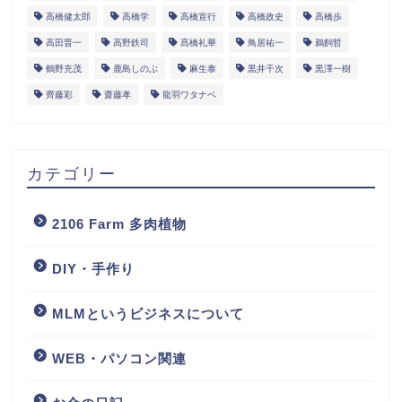
高橋健太郎
高橋学
高橋宣行
高橋政史
高橋歩
高田晋一
高野鉄司
髙橋礼華
鳥居祐一
鵜飼哲
鶴野充茂
鹿島しのぶ
麻生泰
黒井千次
黒澤一樹
齊藤彩
齋藤孝
龍羽ワタナベ
カテゴリー
2106 Farm 多肉植物
DIY・手作り
MLMというビジネスについて
WEB・パソコン関連