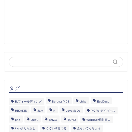
タグ
B.フィールディング
Beretta P-08
chiko
EcoDeco
HIKAKIN
Jam
K
LoveMeDo
P.C.W. デイヴィス
pha
Ququ
TAIZO
TONO
WildRiver荒川直人
いわきりなおと
うぐいすみつる
えらいてんちょう