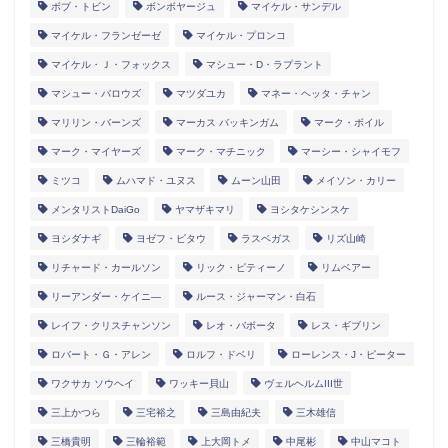
ボブ・トビン
ボンボヤージュ
マイケル・サンデル
マイケル・フランゼーゼ
マイケル・プロンコ
マイケル・Ｊ・フォックス
マシュー・D・ラプラント
マシュー・バロウズ
マツダユカ
マネー・ヘッタ・チャン
マリリン・バーンズ
マーカス バッキンガム
マーク・ボイル
マーク・マイヤーズ
マーク・マチニック
マーシー・シャイモフ
ミツコ
ムハマド・ユヌス
ムーン山田
メイソン・カリー
メンタリストDaiGo
ヤマザキマリ
ヨシタケシンスケ
ヨシダナギ
ヨゼフ・ピタウ
ラスベガス
リズ山崎
リチャード・カールソン
リック・ピティーノ
リムベアー
リーアンダー・ケイニ―
ルース・ジャーマン・白石
レイフ・クリスチャンソン
レオ・バボータ
レス・ギブリン
ロバート・Ｇ・アレン
ロルフ・ドベリ
ローレンス・J・ピーター
ワクサカ ソウヘイ
ワッキー貝山
ヴェルヘルムIII世
三上かつら
三宅裕之
三島由紀夫
三木雄信
三橋貴明
三輪裕範
上大岡トメ
中尾彬
中山マコト