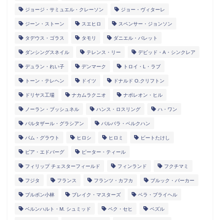
ジョージ・サミュエル・クレーソン
ジョー・ヴィターレ
ジーン・ストーン
スエヒロ
スペンサー・ジョンソン
タデウス・ゴラス
タモリ
ダニエル・バレット
ダンシングスネイル
テレンス・リー
デビッド・A・シンクレア
デュラン・れい子
デンマーク
トロイ・L・ラブ
トーン・テレヘン
ドイツ
ドナルド O.クリフトン
ドリヤス工場
ナカムラクニオ
ナポレオン・ヒル
ノーラン・ブッシュネル
ハンス・ロスリング
ハ・ワン
バルタザール・グラシアン
バルバラ・ベルクハン
パム・グラウト
ヒロシ
ヒロミ
ビートたけし
ピア・エドバーグ
ピーター・ティール
フィリップ チェスターフィールド
フィンランド
フクチマミ
フジタ
フランス
フランツ・カフカ
ブルック・バーカー
ブルボン小林
ブレイク・マスターズ
ベラ・ブライヘル
ベルンハルト・M. シュミッド
ペク・セヒ
ペズル