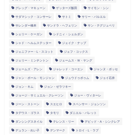
グレッグ・マキューン
ゲッターズ飯田
サイモン・シン
サダマシック・コンサーレ
サトミ
サリー・バルエル
サレンダー橋本
サンドラ・ヘフェリン
サン・テグジュペリ
シェリー・ケーガン
シドニィ・シェルダン
シャド・ヘルムステッター
ジェイク・ナップ
ジェニファー・L・スコット
ジェフ・コックス
ジェリー・ミンチントン
ジェームス・Ｗ・ヤング
ジェームズ・アレン
ジャレッド・コーエン
ジャンヌ・ボッセ
ジャン・ポール・モンジャン
ジュウドゥポゥム
ジョイ石井
ジョン・キム
ジョン・ゼラツキー
ジョージ・サミュエル・クレーソン
ジョー・ヴィターレ
ジーン・ストーン
スエヒロ
スペンサー・ジョンソン
タデウス・ゴラス
タモリ
ダニエル・バレット
ダンシングスネイル
テレンス・リー
デビッド・A・シンクレア
デュラン・れい子
デンマーク
トロイ・L・ラブ