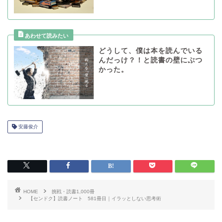
どうして、僕は本を読んでいる
んだっけ？！と読書の壁にぶつ
かった。
安藤俊介
HOME
挑戦・読書1,000冊
【センドク】読書ノート 581冊目｜イラッとしない思考術