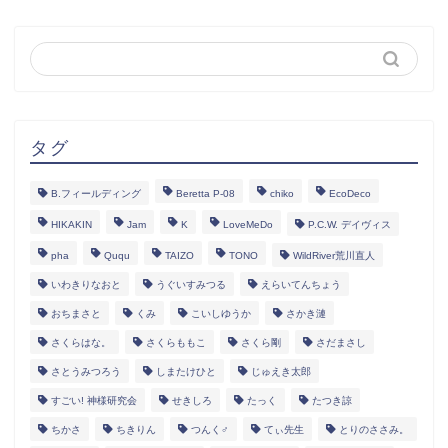
タグ
B.フィールディング
Beretta P-08
chiko
EcoDeco
HIKAKIN
Jam
K
LoveMeDo
P.C.W. デイヴィス
pha
Ququ
TAIZO
TONO
WildRiver荒川直人
いわきりなおと
うぐいすみつる
えらいてんちょう
おちまさと
くみ
こいしゆうか
さかき漣
さくらはな。
さくらももこ
さくら剛
さだまさし
さとうみつろう
しまたけひと
じゅえき太郎
すごい! 神様研究会
せきしろ
たっく
たつき諒
ちかさ
ちきりん
つんく♂
てぃ先生
とりのささみ。