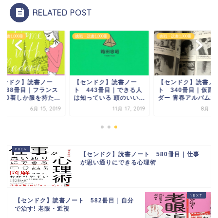
RELATED POST
読書1,000冊
挑戦・読書1,000冊
挑戦・読書1,000冊
センドク】読書ノー
【センドク】読書ノー
【センドク】読書ノ
 288冊目｜フランス
ト 443冊目｜できる人
ト 340冊目｜仮面
10着しか服を持た...
は知っている 頭のいい...
ダー 青春アルバム2
6月 15, 2019
11月 17, 2019
8月 6, 
【センドク】読書ノート 580冊目｜仕事
が思い通りにできる心理術
【センドク】読書ノート 582冊目｜自分
で治す! 老眼・近視