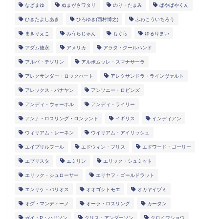
なぎまゆ
ぬまがさワタリ
のり・たまみ
ぱやぱやくん
ひきたよしあき
ひろゆき(西村博之)
ふわこういちろう
まきりえこ
みうらじゅん
もぐら
ゆるりまい
アダム徳永
アメリカ
アラタ・クールハンド
アルパ・テソリン
アルボムッレ・スマナサーラ
アレクサンダー・ロックハート
アレクサンドラ・ラインヴァルト
アレックス・バナヤン
アンソニー・ロビンズ
アンディ・ウォーホル
アンディ・ライリー
アンナ・ロスリング・ロンランド
イギリス
インディアン
ウィリアム・レーネン
ウイリアム・アイリッシュ
エイプリルフール
エドウィン・ブリス
エドワード・ゴーリー
エブリスタ
エミリン
エリック・シュミット
エリック・シュローサー
エリヤフ・ゴールドラット
エンリケ・バリオス
オオゴシトモエ
オカヤイヅミ
オグ・マンディーノ
オーラ・ロスリング
カータン
ガイ・P・ハリソン
クリス・アンダーソン
クロイワショウ