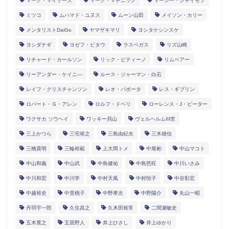
マーク・マイヤーズ
マーク・マチニック
マーシー・シャイモフ
ミツコ
ムハマド・ユヌス
ムーン山田
メイソン・カリー
メンタリストDaiGo
ヤマザキマリ
ヨシタケシンスケ
ヨシダナギ
ヨゼフ・ピタウ
ラスベガス
リズ山崎
リチャード・カールソン
リック・ピティーノ
リムベアー
リーアンダー・ケイニ―
ルース・ジャーマン・白石
レイフ・クリスチャンソン
レオ・バボータ
レス・ギブリン
ロバート・Ｇ・アレン
ロルフ・ドベリ
ローレンス・J・ピーター
ワクサカ ソウヘイ
ワッキー貝山
ヴェルヘルムIII世
三上かつら
三宅裕之
三島由紀夫
三木雄信
三橋貴明
三輪裕範
上大岡トメ
中尾彬
中山マコト
中山和義
中山武
中島健祐
中島芭旺
中川いさみ
中川和宏
中川学
中村天風
中村恒子
中谷彰宏
中越裕史
中里桃子
中野孝次
中野陽介
丸山一昭
丹羽宇一郎
久住昌之
久木田裕常
二間瀬敏史
五木寛之
五箇野人
井上ひさし
井上ゆかり