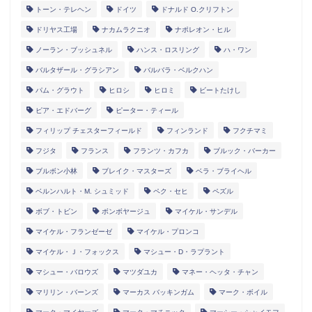
トーン・テレヘン
ドイツ
ドナルド O.クリフトン
ドリヤス工場
ナカムラクニオ
ナポレオン・ヒル
ノーラン・ブッシュネル
ハンス・ロスリング
ハ・ワン
バルタザール・グラシアン
バルバラ・ベルクハン
パム・グラウト
ヒロシ
ヒロミ
ビートたけし
ピア・エドバーグ
ピーター・ティール
フィリップ チェスターフィールド
フィンランド
フクチマミ
フジタ
フランス
フランツ・カフカ
ブルック・バーカー
ブルボン小林
ブレイク・マスターズ
ベラ・ブライヘル
ベルンハルト・M. シュミッド
ペク・セヒ
ペズル
ボブ・トビン
ボンボヤージュ
マイケル・サンデル
マイケル・フランゼーゼ
マイケル・プロンコ
マイケル・Ｊ・フォックス
マシュー・D・ラプラント
マシュー・バロウズ
マツダユカ
マネー・ヘッタ・チャン
マリリン・バーンズ
マーカス バッキンガム
マーク・ボイル