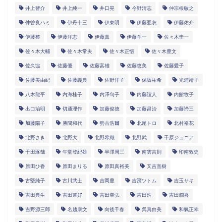
井上智介
井上純一
井口晃
今野清志
仲宗根敏之
仲曽良ハミ
伊丹十三
伊東明
伊藤亜衣
伊藤佑介
伊藤整
伊藤洋志
伊藤真
伊藤羊一
佐々木圭一
佐々木大輔
佐々木常夫
佐々木正悟
佐々木豊文
佐久協
佐藤優
佐藤富雄
佐藤恵美
佐藤愛子
佐藤美由紀
佐藤義典
佐野洋子
保坂祐希
光浦靖子
八木龍平
内海桂子
内澤旬子
内藤誼人
内館牧子
出口治明
切通理作
加藤俊徳
加藤昌治
加藤諦三
加藤陽子
勝間和代
勢古浩爾
北尾トロ
北村裕花
北野さき
北野大
北野希織
北野武
千原ジュニア
千田琢哉
午堂登紀雄
半澤周三
南雲吉則
印南敦史
原田ひ香
原田まりる
原田真裕美
又吉直樹
古堅純子
古川武士
吉岡豊
吉濱ツトム
吉玉サキ
吉田典生
吉田兼好
吉田幸弘
吉田浩
吉田潤喜
吉野源三郎
名越康文
向後千春
呉真由美
和氣正幸