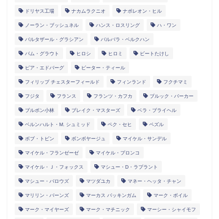
ドリヤス工場
ナカムラクニオ
ナポレオン・ヒル
ノーラン・ブッシュネル
ハンス・ロスリング
ハ・ワン
バルタザール・グラシアン
バルバラ・ベルクハン
パム・グラウト
ヒロシ
ヒロミ
ビートたけし
ピア・エドバーグ
ピーター・ティール
フィリップ チェスターフィールド
フィンランド
フクチマミ
フジタ
フランス
フランツ・カフカ
ブルック・バーカー
ブルボン小林
ブレイク・マスターズ
ベラ・ブライヘル
ベルンハルト・M. シュミッド
ペク・セヒ
ペズル
ボブ・トビン
ボンボヤージュ
マイケル・サンデル
マイケル・フランゼーゼ
マイケル・プロンコ
マイケル・Ｊ・フォックス
マシュー・D・ラプラント
マシュー・バロウズ
マツダユカ
マネー・ヘッタ・チャン
マリリン・バーンズ
マーカス バッキンガム
マーク・ボイル
マーク・マイヤーズ
マーク・マチニック
マーシー・シャイモフ