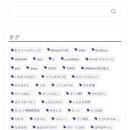
タグ
B.フィールディング
Beretta P-08
chiko
EcoDeco
HIKAKIN
Jam
K
LoveMeDo
P.C.W. デイヴィス
pha
Ququ
TAIZO
TONO
WildRiver荒川直人
いわきりなおと
うぐいすみつる
えらいてんちょう
おちまさと
くみ
こいしゆうか
さかき漣
さくらはな。
さくらももこ
さくら剛
さだまさし
さとうみつろう
しまたけひと
じゅえき太郎
すごい! 神様研究会
せきしろ
たっく
たつき諒
ちかさ
ちきりん
つんく♂
てぃ先生
とりのささみ。
なぎまゆ
ぬまがさワタリ
のり・たまみ
ぱやぱやくん