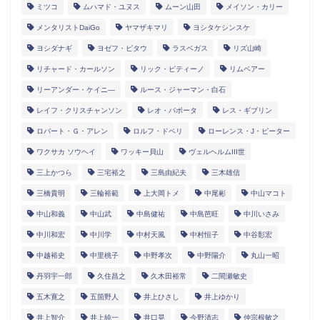
ミツコ
ムハマド・ユヌス
ムーン山田
メイソン・カリー
メンタリストDaiGo
ヤマザキマリ
ヨシタケシンスケ
ヨシダナギ
ヨゼフ・ピタウ
ラスベガス
リズ山崎
リチャード・カールソン
リック・ピティーノ
リムベアー
リーアンダー・ケイニ―
ルース・ジャーマン・白石
レイフ・クリスチャンソン
レオ・バボータ
レス・ギブリン
ロバート・Ｇ・アレン
ロルフ・ドベリ
ローレンス・J・ピーター
ワクサカ ソウヘイ
ワッキー貝山
ヴェルヘルムIII世
三上かつら
三宅裕之
三島由紀夫
三木雄信
三橋貴明
三輪裕範
上大岡トメ
中尾彬
中山マコト
中山和義
中山武
中島健祐
中島芭旺
中川いさみ
中川和宏
中川学
中村天風
中村恒子
中谷彰宏
中越裕史
中里桃子
中野孝次
中野陽介
丸山一昭
丹羽宇一郎
久住昌之
久木田裕常
二間瀬敏史
五木寛之
五箇野人
井上ひさし
井上ゆかり
井上智介
井上純一
井口晃
今野清志
仲宗根敏之