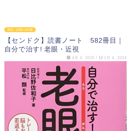
挑戦・読書1,000冊
【センドク】読書ノート 582冊目｜
自分で治す! 老眼・近視
4月 4, 2020
/
2月 4, 2024