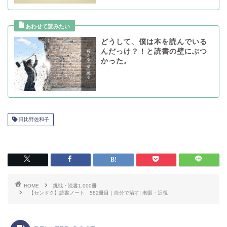
どうして、僕は本を読んでいる
んだっけ？！と読書の壁にぶつ
かった。
日比野佐和子
HOME
挑戦・読書1,000冊
【センドク】読書ノート 582冊目｜自分で治す! 老眼・近視