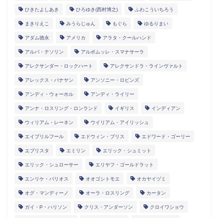
ひきたよしあき
ひろゆき(西村博之)
ふわこういちろう
まきりえこ
みうらじゅん
もぐら
ゆるりまい
アダム徳永
アメリカ
アラタ・クールハンド
アルパ・テソリン
アルボムッレ・スマナサーラ
アレクサンダー・ロックハート
アレクサンドラ・ラインヴァルト
アレックス・バナヤン
アンソニー・ロビンズ
アンディ・ウォーホル
アンディ・ライリー
アンナ・ロスリング・ロンランド
イギリス
インディアン
ウィリアム・レーネン
ウイリアム・アイリッシュ
エイプリルフール
エドウィン・ブリス
エドワード・ゴーリー
エブリスタ
エミリン
エリック・シュミット
エリック・シュローサー
エリヤフ・ゴールドラット
エンリケ・バリオス
オオゴシトモエ
オカヤイヅミ
オグ・マンディーノ
オーラ・ロスリング
カータン
ガイ・P・ハリソン
クリス・アンダーソン
クロイワショウ