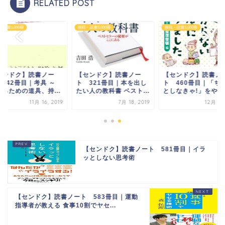
RELATED POST
読書1,000冊
挑戦・読書1,000冊
挑戦・読書1,000冊
センドク】読書ノー
【センドク】読書ノー
【センドク】読書ノ
 442冊目｜考具 ～
ト 321冊目｜本を出し
ト 460冊目｜「ち
えるための道具、持...
たい人の教科書 ベスト...
としなきゃ!」をやめた
11月 16, 2019
7月 18, 2019
12月 4, 
【センドク】読書ノート 581冊目｜イラ
ッとしない思考術
【センドク】読書ノート 583冊目｜運動
指導者が教える 食事10割でヤセ...