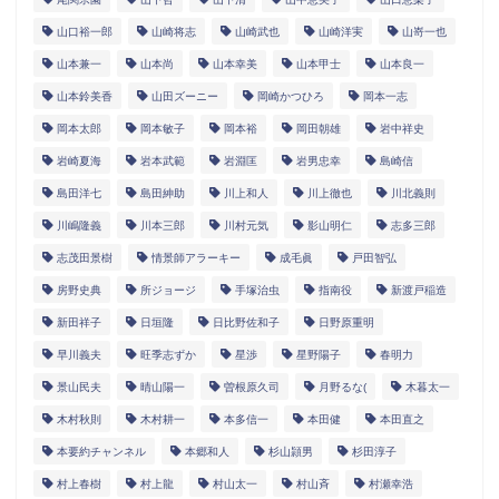
山口裕一郎
山崎将志
山崎武也
山崎洋実
山嵜一也
山本兼一
山本尚
山本幸美
山本甲士
山本良一
山本鈴美香
山田ズーニー
岡崎かつひろ
岡本一志
岡本太郎
岡本敏子
岡本裕
岡田朝雄
岩中祥史
岩崎夏海
岩本武範
岩淵匡
岩男忠幸
島崎信
島田洋七
島田紳助
川上和人
川上徹也
川北義則
川嶋隆義
川本三郎
川村元気
影山明仁
志多三郎
志茂田景樹
情景師アラーキー
成毛眞
戸田智弘
房野史典
所ジョージ
手塚治虫
指南役
新渡戸稲造
新田祥子
日垣隆
日比野佐和子
日野原重明
早川義夫
旺季志ずか
星渉
星野陽子
春明力
景山民夫
晴山陽一
曽根原久司
月野るな(
木暮太一
木村秋則
木村耕一
本多信一
本田健
本田直之
本要約チャンネル
本郷和人
杉山頴男
杉田淳子
村上春樹
村上龍
村山太一
村山斉
村瀬幸浩