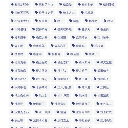
村田沙耶香
東村アキコ
松原始
松原照子
松岡修造
松崎五三男
松平洋史子
松本人志
松村卓
松浦弥太郎
松重豊
林一
林修
林成之
林望
枡野俊明
架神恭介
柳田理科雄
桂歌丸
桐生操
桜井識子
梅原大吾
森博嗣
森岡清史
森川暁子
森拓郎
森永卓郎
森谷和正
森達也
植松努
植西聰
椎原崇
椎名号
椎名誠
槙孝子
権田真吾
横山光昭
横山泰行
樹木希林
樺沢紫苑
橋富政彦
櫻井勝彦
櫻井弘
櫻井祐子
武田信夫
武田友紀
武田惇志
毎田祥子
水上健
水島広子
水野敬也
永井孝尚
江戸川乱歩
江本勝
江田証
池上奈生美
池上彰
池井戸潤
池永陽
池田清彦
池田潤
池田範子
池田貴将
池田香代子
池谷裕二
沢渡あまね
河田真誠
油沼
法月綸太郎
浅倉秋成
浅生鴨
浅田すぐる
浜口直太
海野凪子
淀川長治