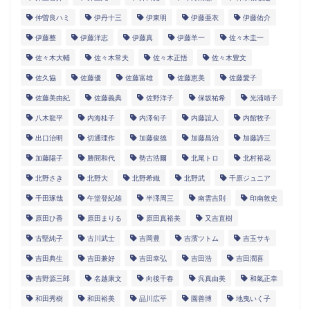
仲曽良ハミ
伊丹十三
伊東明
伊藤亜衣
伊藤佑介
伊藤整
伊藤洋志
伊藤真
伊藤羊一
佐々木圭一
佐々木大輔
佐々木常夫
佐々木正悟
佐々木豊文
佐久協
佐藤優
佐藤富雄
佐藤恵美
佐藤愛子
佐藤美由紀
佐藤義典
佐野洋子
保坂祐希
光浦靖子
八木龍平
内海桂子
内澤旬子
内藤誼人
内館牧子
出口治明
切通理作
加藤俊徳
加藤昌治
加藤諦三
加藤陽子
勝間和代
勢古浩爾
北尾トロ
北村裕花
北野さき
北野大
北野希織
北野武
千原ジュニア
千田琢哉
午堂登紀雄
半澤周三
南雲吉則
印南敦史
原田ひ香
原田まりる
原田真裕美
又吉直樹
古堅純子
古川武士
吉岡豊
吉濱ツトム
吉玉サキ
吉田典生
吉田兼好
吉田幸弘
吉田浩
吉田潤喜
吉野源三郎
名越康文
向後千春
呉真由美
和氣正幸
和田秀樹
和田裕美
品川広平
園善博
地曳いく子