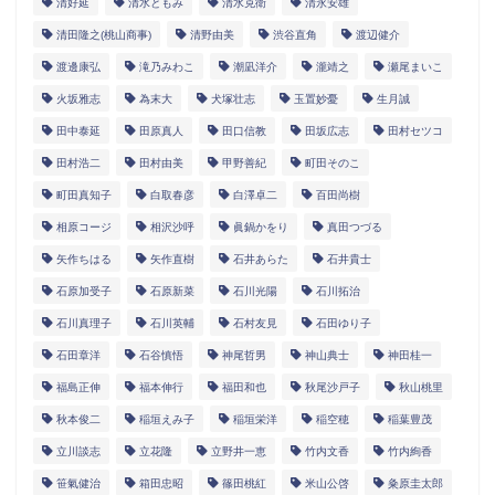
清好延
清水ともみ
清水克衛
清永安雄
清田隆之(桃山商事)
清野由美
渋谷直角
渡辺健介
渡邊康弘
滝乃みわこ
潮凪洋介
瀧靖之
瀬尾まいこ
火坂雅志
為末大
犬塚壮志
玉置妙憂
生月誠
田中泰延
田原真人
田口信教
田坂広志
田村セツコ
田村浩二
田村由美
甲野善紀
町田そのこ
町田真知子
白取春彦
白澤卓二
百田尚樹
相原コージ
相沢沙呼
眞鍋かをり
真田つづる
矢作ちはる
矢作直樹
石井あらた
石井貴士
石原加受子
石原新菜
石川光陽
石川拓治
石川真理子
石川英輔
石村友見
石田ゆり子
石田章洋
石谷慎悟
神尾哲男
神山典士
神田桂一
福島正伸
福本伸行
福田和也
秋尾沙戸子
秋山桃里
秋本俊二
稲垣えみ子
稲垣栄洋
稲空穂
稲葉豊茂
立川談志
立花隆
立野井一恵
竹内文香
竹内絢香
笹氣健治
箱田忠昭
篠田桃紅
米山公啓
粂原圭太郎