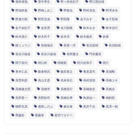
酒井雄哉
里中李生
野々村友紀子
野口悠紀雄
野地秩嘉
野崎ふみこ
野敬也
野村克也
野澤卓央
野瀬大樹
野田宜成
野田隆
金子みすゞ
金子哲雄
金子由紀子
金容雲
金川顕教
鈴木みき
鈴木信行
鈴木啓介
鈴木尚子
鈴木淳
鈴木義幸
鉄拳
鏡リュウジ
長南瑞生
長尾一洋
長沼直樹
長沼睦雄
長谷川俊道
長谷川嘉哉
長野慶太
門井慶喜
関下昌代
関口梓
関根勤
阿川佐和子
雨穴
青木仁志
飯倉晴武
飯田泰之
養老孟司
高城剛
高埜利彦
高山文彦
高嶌幸広
高村直助
高橋ユキ
高橋健太郎
高橋学
高橋宣行
高橋政史
高橋歩
高田晋一
高野鉄司
髙橋礼華
鳥居祐一
鵜飼哲
鶴野充茂
鹿島しのぶ
麻生泰
黒井千次
黒澤一樹
齊藤彩
齋藤孝
龍羽ワタナベ