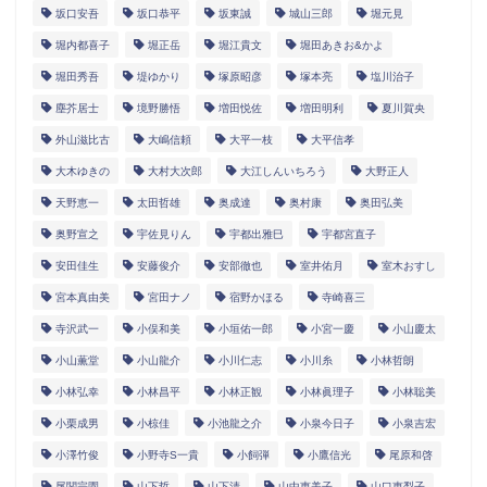
坂口安吾
坂口恭平
坂東誠
城山三郎
堀元見
堀内都喜子
堀正岳
堀江貴文
堀田あきお&かよ
堀田秀吾
堤ゆかり
塚原昭彦
塚本亮
塩川治子
塵芥居士
境野勝悟
増田悦佐
増田明利
夏川賀央
外山滋比古
大嶋信頼
大平一枝
大平信孝
大木ゆきの
大村大次郎
大江しんいちろう
大野正人
天野恵一
太田哲雄
奥成達
奥村康
奥田弘美
奥野宣之
宇佐見りん
宇都出雅巳
宇都宮直子
安田佳生
安藤俊介
安部徹也
室井佑月
室木おすし
宮本真由美
宮田ナノ
宿野かほる
寺崎喜三
寺沢武一
小俣和美
小垣佑一郎
小宮一慶
小山慶太
小山薫堂
小山龍介
小川仁志
小川糸
小林哲朗
小林弘幸
小林昌平
小林正観
小林眞理子
小林聡美
小栗成男
小椋佳
小池龍之介
小泉今日子
小泉吉宏
小澤竹俊
小野寺S一貴
小飼弾
小鷹信光
尾原和啓
尾関宗園
山下哲
山下清
山中恵美子
山口恵梨子