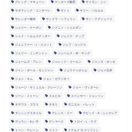
グレッグ・マキューン
ゲッターズ飯田
サイモン・シン
サダマシック・コンサーレ
サトミ
サリー・バルエル
サレンダー橋本
サンドラ・ヘフェリン
サン・テグジュペリ
シェリー・ケーガン
シドニィ・シェルダン
シャド・ヘルムステッター
ジェイク・ナップ
ジェニファー・L・スコット
ジェフ・コックス
ジェリー・ミンチントン
ジェームス・Ｗ・ヤング
ジェームズ・アレン
ジャレッド・コーエン
ジャンヌ・ボッセ
ジャン・ポール・モンジャン
ジュウドゥポゥム
ジョイ石井
ジョン・キム
ジョン・ゼラツキー
ジョージ・サミュエル・クレーソン
ジョー・ヴィターレ
ジーン・ストーン
スエヒロ
スペンサー・ジョンソン
タデウス・ゴラス
タモリ
ダニエル・バレット
ダンシングスネイル
テレンス・リー
デビッド・A・シンクレア
デュラン・れい子
デンマーク
トロイ・L・ラブ
トーン・テレヘン
ドイツ
ドナルド O.クリフトン