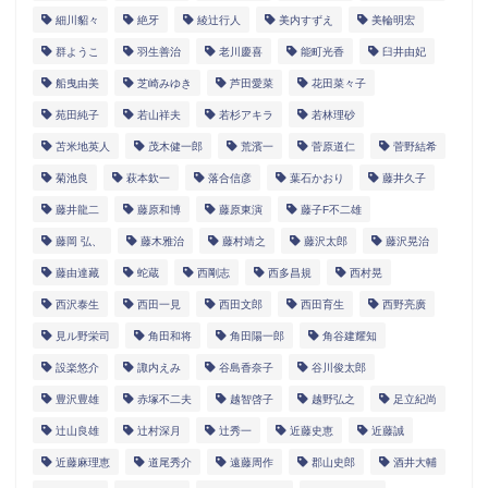
細川貂々
絶牙
綾辻行人
美内すずえ
美輪明宏
群ようこ
羽生善治
老川慶喜
能町光香
臼井由妃
船曳由美
芝崎みゆき
芦田愛菜
花田菜々子
苑田純子
若山祥夫
若杉アキラ
若林理砂
苫米地英人
茂木健一郎
荒濱一
菅原道仁
菅野結希
菊池良
萩本欽一
落合信彦
葉石かおり
藤井久子
藤井龍二
藤原和博
藤原東演
藤子F不二雄
藤岡 弘、
藤木雅治
藤村靖之
藤沢太郎
藤沢晃治
藤由達藏
蛇蔵
西剛志
西多昌規
西村晃
西沢泰生
西田一見
西田文郎
西田育生
西野亮廣
見ル野栄司
角田和将
角田陽一郎
角谷建耀知
設楽悠介
諏内えみ
谷島香奈子
谷川俊太郎
豊沢豊雄
赤塚不二夫
越智啓子
越野弘之
足立紀尚
辻山良雄
辻村深月
辻秀一
近藤史恵
近藤誠
近藤麻理恵
道尾秀介
遠藤周作
郡山史郎
酒井大輔