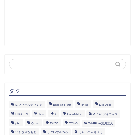
タグ
B.フィールディング
Beretta P-08
chiko
EcoDeco
HIKAKIN
Jam
K
LoveMeDo
P.C.W. デイヴィス
pha
Ququ
TAIZO
TONO
WildRiver荒川直人
いわきりなおと
うぐいすみつる
えらいてんちょう