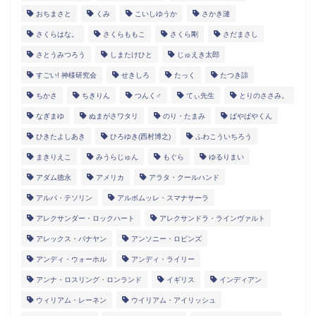
おちまさと
くみ
こいしゆうか
さかき漣
さくらはな。
さくらももこ
さくら剛
さだまさし
さとうみつろう
しまたけひと
じゅえき太郎
すごい! 神様研究会
せきしろ
たっく
たつき諒
ちかさ
ちきりん
つんく♂
てぃ先生
とりのささみ。
なぎまゆ
ぬまがさワタリ
のり・たまみ
ぱやぱやくん
ひきたよしあき
ひろゆき(西村博之)
ふわこういちろう
まきりえこ
みうらじゅん
もぐら
ゆるりまい
アダム徳永
アメリカ
アラタ・クールハンド
アルパ・テソリン
アルボムッレ・スマナサーラ
アレクサンダー・ロックハート
アレクサンドラ・ラインヴァルト
アレックス・バナヤン
アンソニー・ロビンズ
アンディ・ウォーホル
アンディ・ライリー
アンナ・ロスリング・ロンランド
イギリス
インディアン
ウィリアム・レーネン
ウイリアム・アイリッシュ