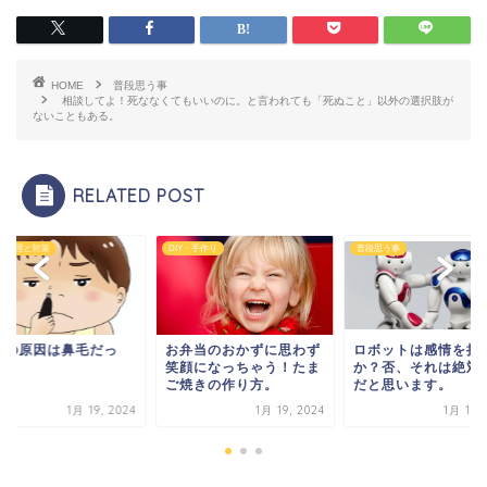
HOME
普段思う事
相談してよ！死ななくてもいいのに。と言われても「死ぬこと」以外の選択肢が
ないこともある。
RELATED POST
の管理と対策
DIY・手作り
普段思う事
害の原因は鼻毛だっ
お弁当のおかずに思わず
ロボットは感情を持
！
笑顔になっちゃう！たま
か？否、それは絶対
ご焼きの作り方。
だと思います。
1月 19, 2024
1月 19, 2024
1月 19, 