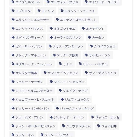
エイプリルフール
エドウィン・ブリス
エドワード・ゴーリー
エブリスタ
エミリン
エリック・シュミット
エリック・シュローサー
エリヤフ・ゴールドラット
エンリケ・バリオス
オオゴシトモエ
オカヤイヅミ
オグ・マンディーノ
オーラ・ロスリング
カータン
ガイ・P・ハリソン
クリス・アンダーソン
クロイワショウ
グレッグ・マキューン
ゲッターズ飯田
サイモン・シン
サダマシック・コンサーレ
サトミ
サリー・バルエル
サレンダー橋本
サンドラ・ヘフェリン
サン・テグジュペリ
シェリー・ケーガン
シドニィ・シェルダン
シャド・ヘルムステッター
ジェイク・ナップ
ジェニファー・L・スコット
ジェフ・コックス
ジェリー・ミンチントン
ジェームス・Ｗ・ヤング
ジェームズ・アレン
ジャレッド・コーエン
ジャンヌ・ボッセ
ジャン・ポール・モンジャン
ジュウドゥポゥム
ジョイ石井
ジョン・キム
ジョン・ゼラツキー