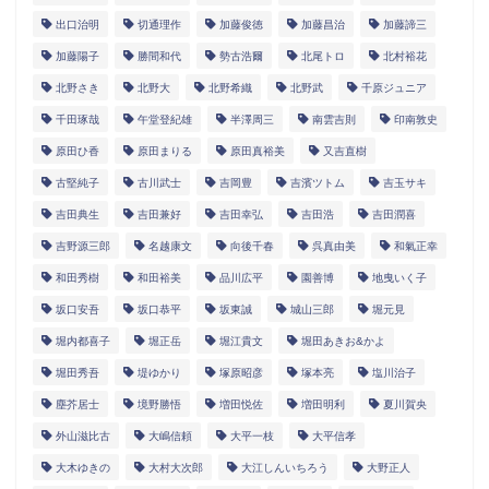
出口治明
切通理作
加藤俊徳
加藤昌治
加藤諦三
加藤陽子
勝間和代
勢古浩爾
北尾トロ
北村裕花
北野さき
北野大
北野希織
北野武
千原ジュニア
千田琢哉
午堂登紀雄
半澤周三
南雲吉則
印南敦史
原田ひ香
原田まりる
原田真裕美
又吉直樹
古堅純子
古川武士
吉岡豊
吉濱ツトム
吉玉サキ
吉田典生
吉田兼好
吉田幸弘
吉田浩
吉田潤喜
吉野源三郎
名越康文
向後千春
呉真由美
和氣正幸
和田秀樹
和田裕美
品川広平
園善博
地曳いく子
坂口安吾
坂口恭平
坂東誠
城山三郎
堀元見
堀内都喜子
堀正岳
堀江貴文
堀田あきお&かよ
堀田秀吾
堤ゆかり
塚原昭彦
塚本亮
塩川治子
塵芥居士
境野勝悟
増田悦佐
増田明利
夏川賀央
外山滋比古
大嶋信頼
大平一枝
大平信孝
大木ゆきの
大村大次郎
大江しんいちろう
大野正人