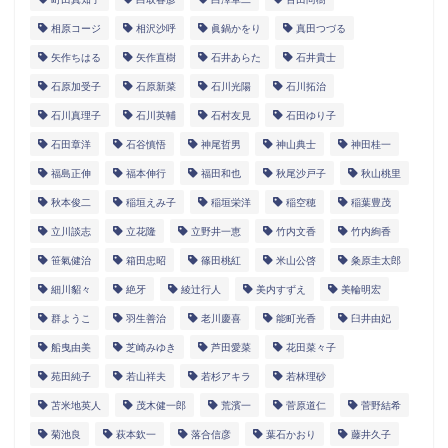
相原コージ
相沢沙呼
眞鍋かをり
真田つづる
矢作ちはる
矢作直樹
石井あらた
石井貴士
石原加受子
石原新菜
石川光陽
石川拓治
石川真理子
石川英輔
石村友見
石田ゆり子
石田章洋
石谷慎悟
神尾哲男
神山典士
神田桂一
福島正伸
福本伸行
福田和也
秋尾沙戸子
秋山桃里
秋本俊二
稲垣えみ子
稲垣栄洋
稲空穂
稲葉豊茂
立川談志
立花隆
立野井一恵
竹内文香
竹内絢香
笹氣健治
箱田忠昭
篠田桃紅
米山公啓
粂原圭太郎
細川貂々
絶牙
綾辻行人
美内すずえ
美輪明宏
群ようこ
羽生善治
老川慶喜
能町光香
臼井由妃
船曳由美
芝崎みゆき
芦田愛菜
花田菜々子
苑田純子
若山祥夫
若杉アキラ
若林理砂
苫米地英人
茂木健一郎
荒濱一
菅原道仁
菅野結希
菊池良
萩本欽一
落合信彦
葉石かおり
藤井久子