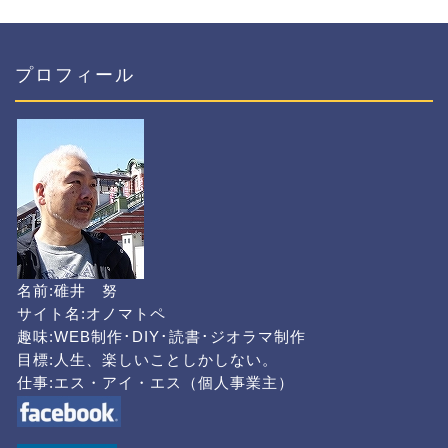
プロフィール
名前:碓井 努
サイト名:オノマトペ
趣味:WEB制作･DIY･読書･ジオラマ制作
目標:人生、楽しいことしかしない。
仕事:エス・アイ・エス（個人事業主）