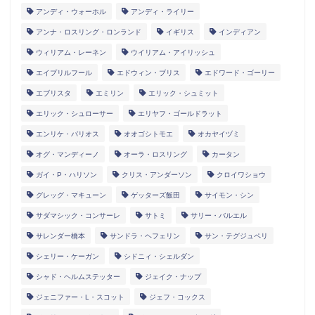
アンディ・ウォーホル
アンディ・ライリー
アンナ・ロスリング・ロンランド
イギリス
インディアン
ウィリアム・レーネン
ウイリアム・アイリッシュ
エイプリルフール
エドウィン・ブリス
エドワード・ゴーリー
エブリスタ
エミリン
エリック・シュミット
エリック・シュローサー
エリヤフ・ゴールドラット
エンリケ・バリオス
オオゴシトモエ
オカヤイヅミ
オグ・マンディーノ
オーラ・ロスリング
カータン
ガイ・P・ハリソン
クリス・アンダーソン
クロイワショウ
グレッグ・マキューン
ゲッターズ飯田
サイモン・シン
サダマシック・コンサーレ
サトミ
サリー・バルエル
サレンダー橋本
サンドラ・ヘフェリン
サン・テグジュペリ
シェリー・ケーガン
シドニィ・シェルダン
シャド・ヘルムステッター
ジェイク・ナップ
ジェニファー・L・スコット
ジェフ・コックス