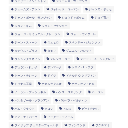
ジェリー・ミンチントン
ジェームス・Ｗ・ヤング
ジェームズ・アレン
ジャレッド・コーエン
ジャンヌ・ボッセ
ジャン・ポール・モンジャン
ジュウドゥポゥム
ジョイ石井
ジョン・キム
ジョン・ゼラツキー
ジョージ・サミュエル・クレーソン
ジョー・ヴィターレ
ジーン・ストーン
スエヒロ
スペンサー・ジョンソン
タデウス・ゴラス
タモリ
ダニエル・バレット
ダンシングスネイル
テレンス・リー
デビッド・A・シンクレア
デュラン・れい子
デンマーク
トロイ・L・ラブ
トーン・テレヘン
ドイツ
ドナルド O.クリフトン
ドリヤス工場
ナカムラクニオ
ナポレオン・ヒル
ノーラン・ブッシュネル
ハンス・ロスリング
ハ・ワン
バルタザール・グラシアン
バルバラ・ベルクハン
パム・グラウト
ヒロシ
ヒロミ
ビートたけし
ピア・エドバーグ
ピーター・ティール
フィリップ チェスターフィールド
フィンランド
フクチマミ