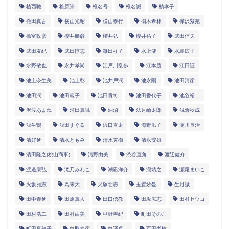
植西聰
椎原崇
椎名号
椎名誠
槙孝子
権田真吾
横山光昭
横山泰行
樹木希林
樺沢紫苑
橋富政彦
櫻井勝彦
櫻井弘
櫻井祐子
武田信夫
武田友紀
武田惇志
毎田祥子
水上健
水島広子
水野敬也
永井孝尚
江戸川乱歩
江本勝
江田証
池上奈生美
池上彰
池井戸潤
池永陽
池田清彦
池田潤
池田範子
池田貴将
池田香代子
池谷裕二
沢渡あまね
河田真誠
油沼
法月綸太郎
浅倉秋成
浅生鴨
浅田すぐる
浜口直太
海野凪子
淀川長治
清好延
清水ともみ
清水克衛
清永安雄
清田隆之(桃山商事)
清野由美
渋谷直角
渡辺健介
渡邊康弘
滝乃みわこ
潮凪洋介
瀧靖之
瀬尾まいこ
火坂雅志
為末大
犬塚壮志
玉置妙憂
生月誠
田中泰延
田原真人
田口信教
田坂広志
田村セツコ
田村浩二
田村由美
甲野善紀
町田そのこ
町田真知子
白取春彦
白澤卓二
百田尚樹