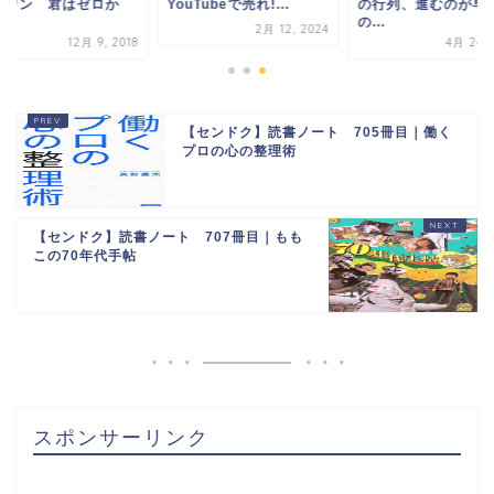
uTubeで売れ!...
の行列、進むのが早い
ゥ・ワン 君はゼロ
の...
ら...
2月 12, 2024
4月 24, 2020
12月 9, 
【センドク】読書ノート 705冊目｜働く
プロの心の整理術
【センドク】読書ノート 707冊目｜もも
この70年代手帖
スポンサーリンク