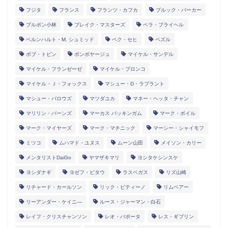
フジタ
フランス
フランツ・カフカ
ブルック・バーカー
ブルボン小林
ブレイク・マスターズ
ベラ・ブライヘル
ベルンハルト・M. シュミッド
ペク・セヒ
ペズル
ボブ・トビン
ボンボヤージュ
マイケル・サンデル
マイケル・フランゼーゼ
マイケル・プロンコ
マイケル・Ｊ・フォックス
マシュー・D・ラプラント
マシュー・バロウズ
マツダユカ
マネー・ヘッタ・チャン
マリリン・バーンズ
マーカス バッキンガム
マーク・ボイル
マーク・マイヤーズ
マーク・マチニック
マーシー・シャイモフ
ミツコ
ムハマド・ユヌス
ムーン山田
メイソン・カリー
メンタリストDaiGo
ヤマザキマリ
ヨシタケシンスケ
ヨシダナギ
ヨゼフ・ピタウ
ラスベガス
リズ山崎
リチャード・カールソン
リック・ピティーノ
リムベアー
リーアンダー・ケイニ―
ルース・ジャーマン・白石
レイフ・クリスチャンソン
レオ・バボータ
レス・ギブリン