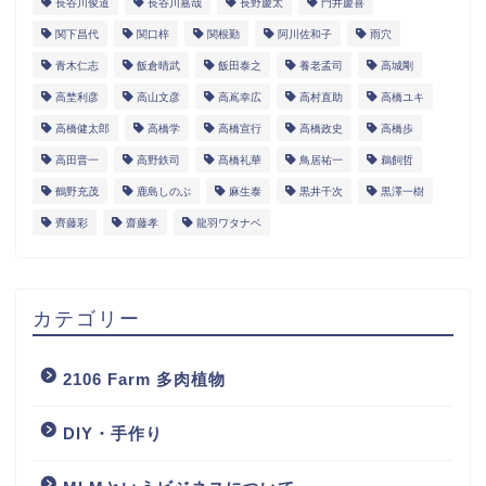
長谷川俊道
長谷川嘉哉
長野慶太
門井慶喜
関下昌代
関口梓
関根勤
阿川佐和子
雨穴
青木仁志
飯倉晴武
飯田泰之
養老孟司
高城剛
高埜利彦
高山文彦
高嶌幸広
高村直助
高橋ユキ
高橋健太郎
高橋学
高橋宣行
高橋政史
高橋歩
高田晋一
高野鉄司
髙橋礼華
鳥居祐一
鵜飼哲
鶴野充茂
鹿島しのぶ
麻生泰
黒井千次
黒澤一樹
齊藤彩
齋藤孝
龍羽ワタナベ
カテゴリー
2106 Farm 多肉植物
DIY・手作り