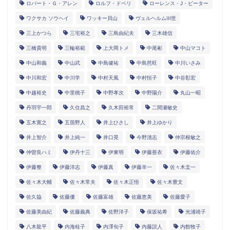
ロバート・Ｇ・アレン
ロルフ・ドベリ
ローレンス・J・ピーター
ワクサカ ソウヘイ
ワッキー貝山
ヴェルヘルムIII世
三上かつら
三宅裕之
三島由紀夫
三木雄信
三橋貴明
三輪裕範
上大岡トメ
中尾彬
中山マコト
中山和義
中山武
中島健祐
中島芭旺
中川いさみ
中川和宏
中川学
中村天風
中村恒子
中谷彰宏
中越裕史
中里桃子
中野孝次
中野陽介
丸山一昭
丹羽宇一郎
久住昌之
久木田裕常
二間瀬敏史
五木寛之
五箇野人
井上ひさし
井上ゆかり
井上智介
井上純一
井口晃
今野清志
仲宗根敏之
仲曽良ハミ
伊丹十三
伊東明
伊藤亜衣
伊藤佑介
伊藤整
伊藤洋志
伊藤真
伊藤羊一
佐々木圭一
佐々木大輔
佐々木常夫
佐々木正悟
佐々木豊文
佐久協
佐藤優
佐藤富雄
佐藤恵美
佐藤愛子
佐藤美由紀
佐藤義典
佐野洋子
保坂祐希
光浦靖子
八木龍平
内海桂子
内澤旬子
内藤誼人
内館牧子