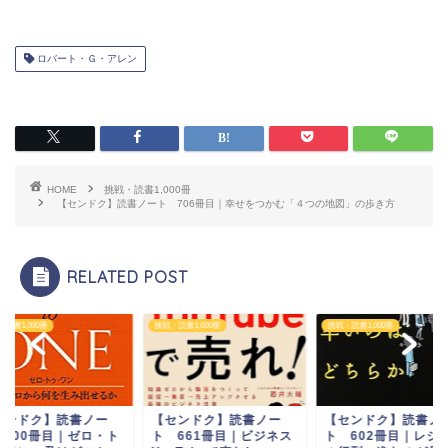
ロバート・Ｇ・アレン
HOME
挑戦・読書1,000冊
【センドク】読書ノート 706冊目｜幸せをつかむ「４つの地図」の歩き方
RELATED POST
読書1,000冊
挑戦・読書1,000冊
挑戦・読書1,000冊
センドク】読書ノー
【センドク】読書ノー
【センドク】読書ノ
 661冊目｜ビジネス
ト 602冊目｜レジ待ち
ト 100冊目｜ゼロ