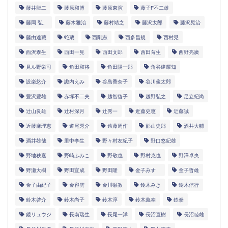
藤井龍二
藤原和博
藤原東演
藤子F不二雄
藤岡 弘、
藤木雅治
藤村靖之
藤沢太郎
藤沢晃治
藤由達藏
蛇蔵
西剛志
西多昌規
西村晃
西沢泰生
西田一見
西田文郎
西田育生
西野亮廣
見ル野栄司
角田和将
角田陽一郎
角谷建耀知
設楽悠介
諏内えみ
谷島香奈子
谷川俊太郎
豊沢豊雄
赤塚不二夫
越智啓子
越野弘之
足立紀尚
辻山良雄
辻村深月
辻秀一
近藤史恵
近藤誠
近藤麻理恵
道尾秀介
遠藤周作
郡山史郎
酒井大輔
酒井雄哉
里中李生
野々村友紀子
野口悠紀雄
野地秩嘉
野崎ふみこ
野敬也
野村克也
野澤卓央
野瀬大樹
野田宜成
野田隆
金子みすゞ
金子哲雄
金子由紀子
金容雲
金川顕教
鈴木みき
鈴木信行
鈴木啓介
鈴木尚子
鈴木淳
鈴木義幸
鉄拳
鏡リュウジ
長南瑞生
長尾一洋
長沼直樹
長沼睦雄