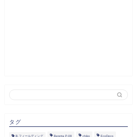
タグ
B.フィールディング
Beretta P-08
chiko
EcoDeco