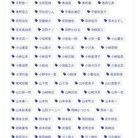
天野恵一
太田哲雄
奥成達
奥村康
奥田弘美
奥野宣之
宇佐見りん
宇都出雅巳
宇都宮直子
安田佳生
安藤俊介
安部徹也
室井佑月
室木おすし
宮本真由美
宮田ナノ
宿野かほる
寺崎喜三
寺沢武一
小俣和美
小垣佑一郎
小宮一慶
小山慶太
小山薫堂
小山龍介
小川仁志
小川糸
小林哲朗
小林弘幸
小林昌平
小林正観
小林眞理子
小林聡美
小栗成男
小椋佳
小池龍之介
小泉今日子
小泉吉宏
小澤竹俊
小野寺S一貴
小飼弾
小鷹信光
尾原和啓
尾関宗園
山下哲
山下清
山中恵美子
山口恵梨子
山口裕一郎
山崎将志
山崎武也
山崎洋実
山嵜一也
山本兼一
山本尚
山本幸美
山本甲士
山本良一
山本鈴美香
山田ズーニー
岡崎かつひろ
岡本一志
岡本太郎
岡本敏子
岡本裕
岡田朝雄
岩中祥史
岩崎夏海
岩本武範
岩淵匡
岩男忠幸
島崎信
島田洋七
島田紳助
川上和人
川上徹也
川北義則