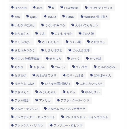
HIKAKIN
Jam
K
LoveMeDo
P.C.W. デイヴィス
pha
Ququ
TAIZO
TONO
WildRiver荒川直人
いわきりなおと
うぐいすみつる
えらいてんちょう
おちまさと
くみ
こいしゆうか
さかき漣
さくらはな。
さくらももこ
さくら剛
さだまさし
さとうみつろう
しまたけひと
じゅえき太郎
すごい! 神様研究会
せきしろ
たっく
たつき諒
ちかさ
ちきりん
つんく♂
てぃ先生
とりのささみ。
なぎまゆ
ぬまがさワタリ
のり・たまみ
ぱやぱやくん
ひきたよしあき
ひろゆき(西村博之)
ふわこういちろう
まきりえこ
みうらじゅん
もぐら
ゆるりまい
アダム徳永
アメリカ
アラタ・クールハンド
アルパ・テソリン
アルボムッレ・スマナサーラ
アレクサンダー・ロックハート
アレクサンドラ・ラインヴァルト
アレックス・バナヤン
アンソニー・ロビンズ