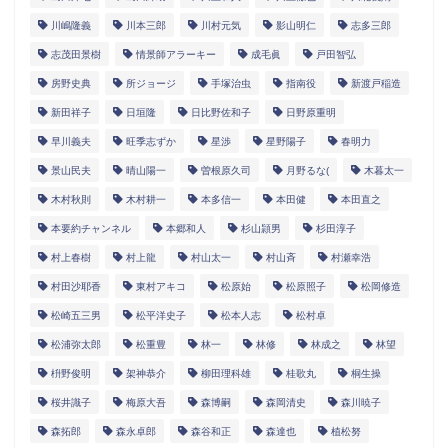
川嶋隆義
川本三郎
川村元気
影山明仁
志多三郎
志茂田景樹
情景師アラーキー
成毛眞
戸田智弘
房野史典
所ジョージ
手塚治虫
指南役
新渡戸稲造
新田祥子
日垣隆
日比野佐和子
日野原重明
早川義夫
旺季志ずか
星渉
星野陽子
春明力
景山民夫
晴山陽一
曽根原久司
月野るな(
木暮太一
木村秋則
木村耕一
本多信一
本田健
本田直之
本要約チャンネル
本郷和人
杉山頴男
杉田淳子
村上春樹
村上龍
村山太一
村山斉
村瀬幸浩
村田沙耶香
東村アキコ
松原始
松原照子
松岡修造
松崎五三男
松平洋史子
松本人志
松村卓
松浦弥太郎
松重豊
林一
林修
林成之
林望
枡野俊明
架神恭介
柳田理科雄
桂歌丸
桐生操
桜井識子
梅原大吾
森博嗣
森岡清史
森川暁子
森拓郎
森永卓郎
森谷和正
森達也
植松努