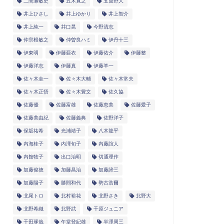
二間瀬敏史
五木寛之
五箇野人
井上ひさし
井上ゆかり
井上智介
井上純一
井口晃
今野清志
仲宗根敏之
仲曽良ハミ
伊丹十三
伊東明
伊藤亜衣
伊藤佑介
伊藤整
伊藤洋志
伊藤真
伊藤羊一
佐々木圭一
佐々木大輔
佐々木常夫
佐々木正悟
佐々木豊文
佐久協
佐藤優
佐藤富雄
佐藤恵美
佐藤愛子
佐藤美由紀
佐藤義典
佐野洋子
保坂祐希
光浦靖子
八木龍平
内海桂子
内澤旬子
内藤誼人
内館牧子
出口治明
切通理作
加藤俊徳
加藤昌治
加藤諦三
加藤陽子
勝間和代
勢古浩爾
北尾トロ
北村裕花
北野さき
北野大
北野希織
北野武
千原ジュニア
千田琢哉
午堂登紀雄
半澤周三