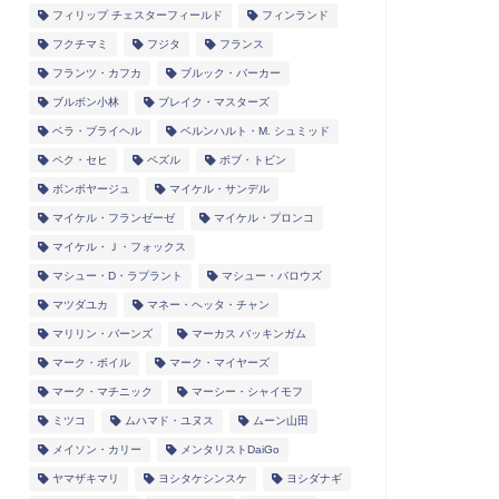
フィリップ チェスターフィールド
フィンランド
フクチマミ
フジタ
フランス
フランツ・カフカ
ブルック・バーカー
ブルボン小林
ブレイク・マスターズ
ベラ・ブライヘル
ベルンハルト・M. シュミッド
ペク・セヒ
ペズル
ボブ・トビン
ボンボヤージュ
マイケル・サンデル
マイケル・フランゼーゼ
マイケル・プロンコ
マイケル・Ｊ・フォックス
マシュー・D・ラプラント
マシュー・バロウズ
マツダユカ
マネー・ヘッタ・チャン
マリリン・バーンズ
マーカス バッキンガム
マーク・ボイル
マーク・マイヤーズ
マーク・マチニック
マーシー・シャイモフ
ミツコ
ムハマド・ユヌス
ムーン山田
メイソン・カリー
メンタリストDaiGo
ヤマザキマリ
ヨシタケシンスケ
ヨシダナギ