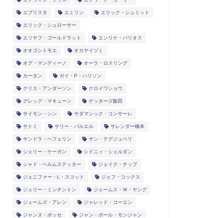
エブリスタ
エミリン
エリック・シュミット
エリック・シュローサー
エリヤフ・ゴールドラット
エンリケ・バリオス
オオゴシトモエ
オカヤイヅミ
オグ・マンディーノ
オーラ・ロスリング
カータン
ガイ・P・ハリソン
クリス・アンダーソン
クロイワショウ
グレッグ・マキューン
ゲッターズ飯田
サイモン・シン
サダマシック・コンサーレ
サトミ
サリー・バルエル
サレンダー橋本
サンドラ・ヘフェリン
サン・テグジュペリ
シェリー・ケーガン
シドニィ・シェルダン
シャド・ヘルムステッター
ジェイク・ナップ
ジェニファー・L・スコット
ジェフ・コックス
ジェリー・ミンチントン
ジェームス・Ｗ・ヤング
ジェームズ・アレン
ジャレッド・コーエン
ジャンヌ・ボッセ
ジャン・ポール・モンジャン