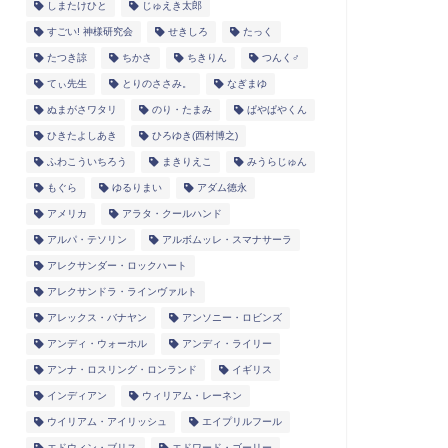
しまたけひと
じゅえき太郎
すごい! 神様研究会
せきしろ
たっく
たつき諒
ちかさ
ちきりん
つんく♂
てぃ先生
とりのささみ。
なぎまゆ
ぬまがさワタリ
のり・たまみ
ぱやぱやくん
ひきたよしあき
ひろゆき(西村博之)
ふわこういちろう
まきりえこ
みうらじゅん
もぐら
ゆるりまい
アダム徳永
アメリカ
アラタ・クールハンド
アルパ・テソリン
アルボムッレ・スマナサーラ
アレクサンダー・ロックハート
アレクサンドラ・ラインヴァルト
アレックス・バナヤン
アンソニー・ロビンズ
アンディ・ウォーホル
アンディ・ライリー
アンナ・ロスリング・ロンランド
イギリス
インディアン
ウィリアム・レーネン
ウイリアム・アイリッシュ
エイプリルフール
エドウィン・ブリス
エドワード・ゴーリー