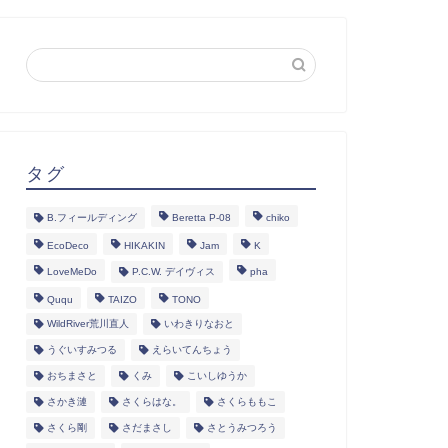
タグ
B.フィールディング
Beretta P-08
chiko
EcoDeco
HIKAKIN
Jam
K
LoveMeDo
P.C.W. デイヴィス
pha
Ququ
TAIZO
TONO
WildRiver荒川直人
いわきりなおと
うぐいすみつる
えらいてんちょう
おちまさと
くみ
こいしゆうか
さかき漣
さくらはな。
さくらももこ
さくら剛
さだまさし
さとうみつろう