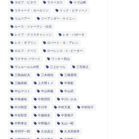
ヨゼフ・ピタウ
ラスベガス
リズ山崎
リチャード・カールソン
リック・ピティーノ
リムベアー
リーアンダー・ケイニ―
ルース・ジャーマン・白石
レイフ・クリスチャンソン
レオ・バボータ
レス・ギブリン
ロバート・Ｇ・アレン
ロルフ・ドベリ
ローレンス・J・ピーター
ワクサカ ソウヘイ
ワッキー貝山
ヴェルヘルムIII世
三上かつら
三宅裕之
三島由紀夫
三木雄信
三橋貴明
三輪裕範
上大岡トメ
中尾彬
中山マコト
中山和義
中山武
中島健祐
中島芭旺
中川いさみ
中川和宏
中川学
中村天風
中村恒子
中谷彰宏
中越裕史
中里桃子
中野孝次
中野陽介
丸山一昭
丹羽宇一郎
久住昌之
久木田裕常