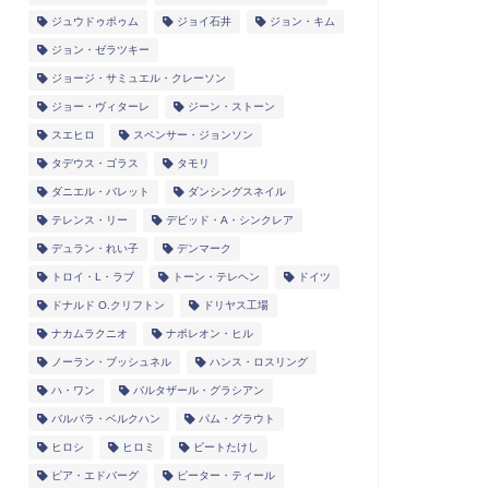
ジュウドゥポゥム
ジョイ石井
ジョン・キム
ジョン・ゼラツキー
ジョージ・サミュエル・クレーソン
ジョー・ヴィターレ
ジーン・ストーン
スエヒロ
スペンサー・ジョンソン
タデウス・ゴラス
タモリ
ダニエル・バレット
ダンシングスネイル
テレンス・リー
デビッド・A・シンクレア
デュラン・れい子
デンマーク
トロイ・L・ラブ
トーン・テレヘン
ドイツ
ドナルド O.クリフトン
ドリヤス工場
ナカムラクニオ
ナポレオン・ヒル
ノーラン・ブッシュネル
ハンス・ロスリング
ハ・ワン
バルタザール・グラシアン
バルバラ・ベルクハン
パム・グラウト
ヒロシ
ヒロミ
ビートたけし
ピア・エドバーグ
ピーター・ティール