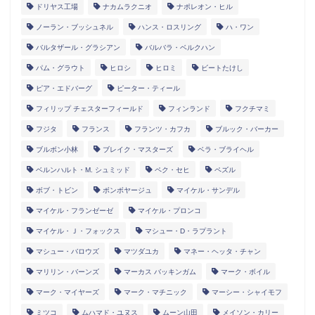
ドリヤス工場
ナカムラクニオ
ナポレオン・ヒル
ノーラン・ブッシュネル
ハンス・ロスリング
ハ・ワン
バルタザール・グラシアン
バルバラ・ベルクハン
パム・グラウト
ヒロシ
ヒロミ
ビートたけし
ピア・エドバーグ
ピーター・ティール
フィリップ チェスターフィールド
フィンランド
フクチマミ
フジタ
フランス
フランツ・カフカ
ブルック・バーカー
ブルボン小林
ブレイク・マスターズ
ベラ・ブライヘル
ベルンハルト・M. シュミッド
ペク・セヒ
ペズル
ボブ・トビン
ボンボヤージュ
マイケル・サンデル
マイケル・フランゼーゼ
マイケル・プロンコ
マイケル・Ｊ・フォックス
マシュー・D・ラプラント
マシュー・バロウズ
マツダユカ
マネー・ヘッタ・チャン
マリリン・バーンズ
マーカス バッキンガム
マーク・ボイル
マーク・マイヤーズ
マーク・マチニック
マーシー・シャイモフ
ミツコ
ムハマド・ユヌス
ムーン山田
メイソン・カリー