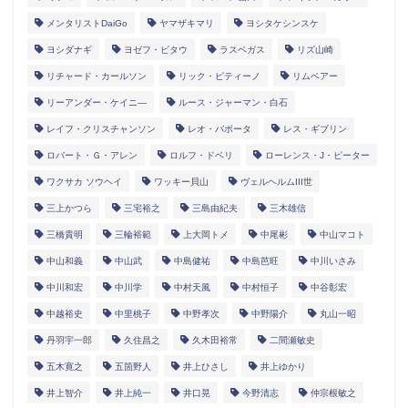
メンタリストDaiGo
ヤマザキマリ
ヨシタケシンスケ
ヨシダナギ
ヨゼフ・ピタウ
ラスベガス
リズ山崎
リチャード・カールソン
リック・ピティーノ
リムベアー
リーアンダー・ケイニ―
ルース・ジャーマン・白石
レイフ・クリスチャンソン
レオ・バボータ
レス・ギブリン
ロバート・Ｇ・アレン
ロルフ・ドベリ
ローレンス・J・ピーター
ワクサカ ソウヘイ
ワッキー貝山
ヴェルヘルムIII世
三上かつら
三宅裕之
三島由紀夫
三木雄信
三橋貴明
三輪裕範
上大岡トメ
中尾彬
中山マコト
中山和義
中山武
中島健祐
中島芭旺
中川いさみ
中川和宏
中川学
中村天風
中村恒子
中谷彰宏
中越裕史
中里桃子
中野孝次
中野陽介
丸山一昭
丹羽宇一郎
久住昌之
久木田裕常
二間瀬敏史
五木寛之
五箇野人
井上ひさし
井上ゆかり
井上智介
井上純一
井口晃
今野清志
仲宗根敏之