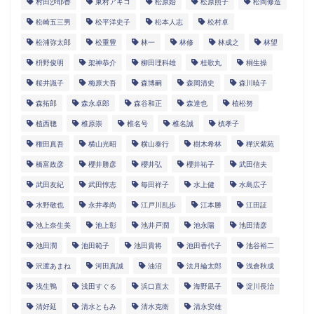
村田沙耶香
東村アキコ
松原始
松原照子
松岡修造
松崎五三男
松平洋史子
松本人志
松村卓
松浦弥太郎
松重豊
林一
林修
林成之
林望
枡野俊明
架神恭介
柳田理科雄
桂歌丸
桐生操
桜井識子
梅原大吾
森博嗣
森岡清史
森川暁子
森拓郎
森永卓郎
森谷和正
森達也
植松努
植西聰
椎原崇
椎名号
椎名誠
槙孝子
権田真吾
横山光昭
横山泰行
樹木希林
樺沢紫苑
橋富政彦
櫻井勝彦
櫻井弘
櫻井祐子
武田信夫
武田友紀
武田惇志
毎田祥子
水上健
水島広子
水野敬也
永井孝尚
江戸川乱歩
江本勝
江田証
池上奈生美
池上彰
池井戸潤
池永陽
池田清彦
池田潤
池田範子
池田貴将
池田香代子
池谷裕二
沢渡あまね
河田真誠
油沼
法月綸太郎
浅倉秋成
浅生鴨
浅田すぐる
浜口直太
海野凪子
淀川長治
清好延
清水ともみ
清水克衛
清永安雄