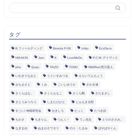
タグ
B.フィールディング
Beretta P-08
chiko
EcoDeco
HIKAKIN
Jam
K
LoveMeDo
P.C.W. デイヴィス
pha
Ququ
TAIZO
TONO
WildRiver荒川直人
いわきりなおと
うぐいすみつる
えらいてんちょう
おちまさと
くみ
こいしゆうか
さかき漣
さくらはな。
さくらももこ
さくら剛
さだまさし
さとうみつろう
しまたけひと
じゅえき太郎
すごい! 神様研究会
せきしろ
たっく
たつき諒
ちかさ
ちきりん
つんく♂
てぃ先生
とりのささみ。
なぎまゆ
ぬまがさワタリ
のり・たまみ
ぱやぱやくん