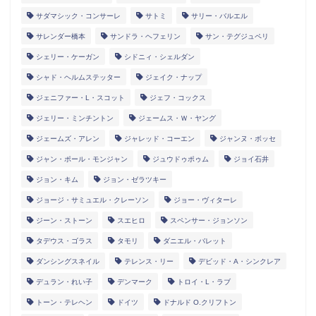
サダマシック・コンサーレ
サトミ
サリー・バルエル
サレンダー橋本
サンドラ・ヘフェリン
サン・テグジュペリ
シェリー・ケーガン
シドニィ・シェルダン
シャド・ヘルムステッター
ジェイク・ナップ
ジェニファー・L・スコット
ジェフ・コックス
ジェリー・ミンチントン
ジェームス・Ｗ・ヤング
ジェームズ・アレン
ジャレッド・コーエン
ジャンヌ・ボッセ
ジャン・ポール・モンジャン
ジュウドゥポゥム
ジョイ石井
ジョン・キム
ジョン・ゼラツキー
ジョージ・サミュエル・クレーソン
ジョー・ヴィターレ
ジーン・ストーン
スエヒロ
スペンサー・ジョンソン
タデウス・ゴラス
タモリ
ダニエル・バレット
ダンシングスネイル
テレンス・リー
デビッド・A・シンクレア
デュラン・れい子
デンマーク
トロイ・L・ラブ
トーン・テレヘン
ドイツ
ドナルド O.クリフトン