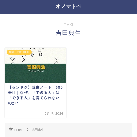
オノマトペ
― TAG ―
吉田典生
挑戦・読書1,000冊
【センドク】読書ノート 690
冊目｜なぜ、「できる人」は
「できる人」を育てられない
のか?
3月 9, 2024
HOME
吉田典生