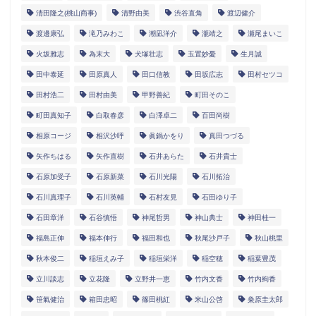
清田隆之(桃山商事)
清野由美
渋谷直角
渡辺健介
渡邊康弘
滝乃みわこ
潮凪洋介
瀧靖之
瀬尾まいこ
火坂雅志
為末大
犬塚壮志
玉置妙憂
生月誠
田中泰延
田原真人
田口信教
田坂広志
田村セツコ
田村浩二
田村由美
甲野善紀
町田そのこ
町田真知子
白取春彦
白澤卓二
百田尚樹
相原コージ
相沢沙呼
眞鍋かをり
真田つづる
矢作ちはる
矢作直樹
石井あらた
石井貴士
石原加受子
石原新菜
石川光陽
石川拓治
石川真理子
石川英輔
石村友見
石田ゆり子
石田章洋
石谷慎悟
神尾哲男
神山典士
神田桂一
福島正伸
福本伸行
福田和也
秋尾沙戸子
秋山桃里
秋本俊二
稲垣えみ子
稲垣栄洋
稲空穂
稲葉豊茂
立川談志
立花隆
立野井一恵
竹内文香
竹内絢香
笹氣健治
箱田忠昭
篠田桃紅
米山公啓
粂原圭太郎