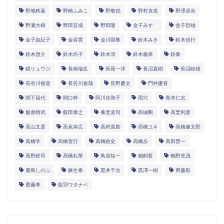
野地秩嘉
野崎ふみこ
野敬也
野村克也
野澤卓央
野瀬大樹
野田宜成
野田隆
金子みすゞ
金子哲雄
金子由紀子
金容雲
金川顕教
鈴木みき
鈴木信行
鈴木啓介
鈴木尚子
鈴木淳
鈴木義幸
鉄拳
鏡リュウジ
長南瑞生
長尾一洋
長沼直樹
長沼睦雄
長谷川俊道
長谷川嘉哉
長野慶太
門井慶喜
関下昌代
関口梓
阿川佐和子
雨穴
青木仁志
飯倉晴武
飯田泰之
養老孟司
高城剛
高埜利彦
高山文彦
高嶌幸広
高村直助
高橋ユキ
高橋健太郎
高橋学
高橋宣行
高橋政史
高橋歩
高田晋一
高野鉄司
髙橋礼華
鳥居祐一
鵜飼哲
鶴野充茂
鹿島しのぶ
麻生泰
黒井千次
黒澤一樹
齊藤彩
齋藤孝
龍羽ワタナベ