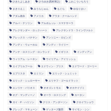
ひきたよしあき
ひろゆき(西村博之)
ふわこういちろう
まきりえこ
みうらじゅん
もぐら
ゆるりまい
アダム徳永
アメリカ
アラタ・クールハンド
アルパ・テソリン
アルボムッレ・スマナサーラ
アレクサンダー・ロックハート
アレクサンドラ・ラインヴァルト
アレックス・バナヤン
アンソニー・ロビンズ
アンディ・ウォーホル
アンディ・ライリー
アンナ・ロスリング・ロンランド
イギリス
インディアン
ウィリアム・レーネン
ウイリアム・アイリッシュ
エイプリルフール
エドウィン・ブリス
エドワード・ゴーリー
エブリスタ
エミリン
エリック・シュミット
エリック・シュローサー
エリヤフ・ゴールドラット
エンリケ・バリオス
オオゴシトモエ
オカヤイヅミ
オグ・マンディーノ
オーラ・ロスリング
カータン
ガイ・P・ハリソン
クリス・アンダーソン
クロイワショウ
グレッグ・マキューン
ゲッターズ飯田
サイモン・シン