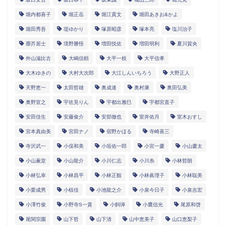
堀内都喜子
堀正岳
堀江貴文
堀田あきお&かよ
堀田秀吾
堤ゆかり
塚原昭彦
塚本亮
塩川治子
塵芥居士
境野勝悟
増田悦佐
増田明利
夏川賀央
外山滋比古
大嶋信頼
大平一枝
大平信孝
大木ゆきの
大村大次郎
大江しんいちろう
大野正人
天野恵一
太田哲雄
奥成達
奥村康
奥田弘美
奥野宣之
宇佐見りん
宇都出雅巳
宇都宮直子
安田佳生
安藤俊介
安部徹也
室井佑月
室木おすし
宮本真由美
宮田ナノ
宿野かほる
寺崎喜三
寺沢武一
小俣和美
小垣佑一郎
小宮一慶
小山慶太
小山薫堂
小山龍介
小川仁志
小川糸
小林哲朗
小林弘幸
小林昌平
小林正観
小林眞理子
小林聡美
小栗成男
小椋佳
小池龍之介
小泉今日子
小泉吉宏
小澤竹俊
小野寺S一貴
小飼弾
小鷹信光
尾原和啓
尾関宗園
山下哲
山下清
山中恵美子
山口恵梨子