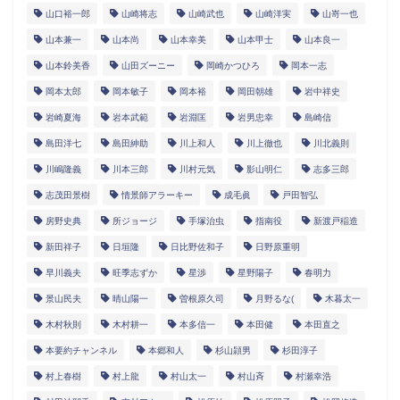
山口裕一郎
山崎将志
山崎武也
山崎洋実
山嵜一也
山本兼一
山本尚
山本幸美
山本甲士
山本良一
山本鈴美香
山田ズーニー
岡崎かつひろ
岡本一志
岡本太郎
岡本敏子
岡本裕
岡田朝雄
岩中祥史
岩崎夏海
岩本武範
岩淵匡
岩男忠幸
島崎信
島田洋七
島田紳助
川上和人
川上徹也
川北義則
川嶋隆義
川本三郎
川村元気
影山明仁
志多三郎
志茂田景樹
情景師アラーキー
成毛眞
戸田智弘
房野史典
所ジョージ
手塚治虫
指南役
新渡戸稲造
新田祥子
日垣隆
日比野佐和子
日野原重明
早川義夫
旺季志ずか
星渉
星野陽子
春明力
景山民夫
晴山陽一
曽根原久司
月野るな(
木暮太一
木村秋則
木村耕一
本多信一
本田健
本田直之
本要約チャンネル
本郷和人
杉山頴男
杉田淳子
村上春樹
村上龍
村山太一
村山斉
村瀬幸浩