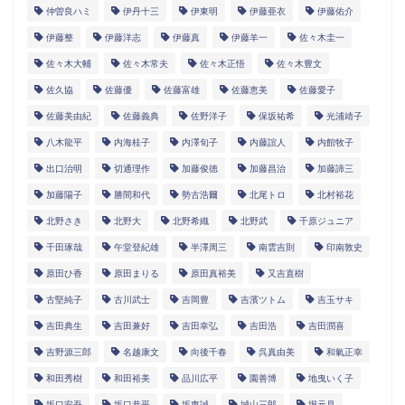
仲曽良ハミ
伊丹十三
伊東明
伊藤亜衣
伊藤佑介
伊藤整
伊藤洋志
伊藤真
伊藤羊一
佐々木圭一
佐々木大輔
佐々木常夫
佐々木正悟
佐々木豊文
佐久協
佐藤優
佐藤富雄
佐藤恵美
佐藤愛子
佐藤美由紀
佐藤義典
佐野洋子
保坂祐希
光浦靖子
八木龍平
内海桂子
内澤旬子
内藤誼人
内館牧子
出口治明
切通理作
加藤俊徳
加藤昌治
加藤諦三
加藤陽子
勝間和代
勢古浩爾
北尾トロ
北村裕花
北野さき
北野大
北野希織
北野武
千原ジュニア
千田琢哉
午堂登紀雄
半澤周三
南雲吉則
印南敦史
原田ひ香
原田まりる
原田真裕美
又吉直樹
古堅純子
古川武士
吉岡豊
吉濱ツトム
吉玉サキ
吉田典生
吉田兼好
吉田幸弘
吉田浩
吉田潤喜
吉野源三郎
名越康文
向後千春
呉真由美
和氣正幸
和田秀樹
和田裕美
品川広平
園善博
地曳いく子
坂口安吾
坂口恭平
坂東誠
城山三郎
堀元見