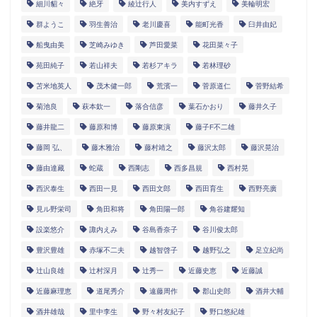
細川貂々
絶牙
綾辻行人
美内すずえ
美輪明宏
群ようこ
羽生善治
老川慶喜
能町光香
臼井由妃
船曳由美
芝崎みゆき
芦田愛菜
花田菜々子
苑田純子
若山祥夫
若杉アキラ
若林理砂
苫米地英人
茂木健一郎
荒濱一
菅原道仁
菅野結希
菊池良
萩本欽一
落合信彦
葉石かおり
藤井久子
藤井龍二
藤原和博
藤原東演
藤子F不二雄
藤岡 弘、
藤木雅治
藤村靖之
藤沢太郎
藤沢晃治
藤由達藏
蛇蔵
西剛志
西多昌規
西村晃
西沢泰生
西田一見
西田文郎
西田育生
西野亮廣
見ル野栄司
角田和将
角田陽一郎
角谷建耀知
設楽悠介
諏内えみ
谷島香奈子
谷川俊太郎
豊沢豊雄
赤塚不二夫
越智啓子
越野弘之
足立紀尚
辻山良雄
辻村深月
辻秀一
近藤史恵
近藤誠
近藤麻理恵
道尾秀介
遠藤周作
郡山史郎
酒井大輔
酒井雄哉
里中李生
野々村友紀子
野口悠紀雄