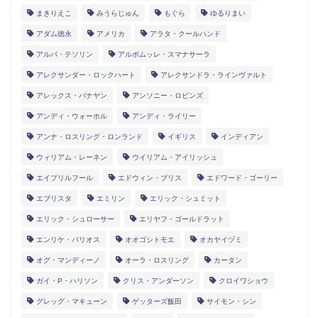
まきりえこ
みうらじゅん
もぐら
ゆるりまい
アダム徳永
アメリカ
アラタ・クールハンド
アルパ・テソリン
アルボムッレ・スマナサーラ
アレクサンダー・ロックハート
アレクサンドラ・ラインヴァルト
アレックス・バナヤン
アンソニー・ロビンズ
アンディ・ウォーホル
アンディ・ライリー
アンナ・ロスリング・ロンランド
イギリス
インディアン
ウィリアム・レーネン
ウイリアム・アイリッシュ
エイプリルフール
エドウィン・ブリス
エドワード・ゴーリー
エブリスタ
エミリン
エリック・シュミット
エリック・シュローサー
エリヤフ・ゴールドラット
エンリケ・バリオス
オオゴシトモエ
オカヤイヅミ
オグ・マンディーノ
オーラ・ロスリング
カータン
ガイ・P・ハリソン
クリス・アンダーソン
クロイワショウ
グレッグ・マキューン
ゲッターズ飯田
サイモン・シン