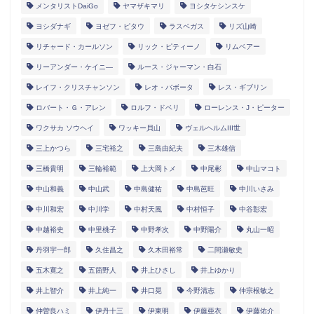
メンタリストDaiGo
ヤマザキマリ
ヨシタケシンスケ
ヨシダナギ
ヨゼフ・ピタウ
ラスベガス
リズ山崎
リチャード・カールソン
リック・ピティーノ
リムベアー
リーアンダー・ケイニ―
ルース・ジャーマン・白石
レイフ・クリスチャンソン
レオ・バボータ
レス・ギブリン
ロバート・Ｇ・アレン
ロルフ・ドベリ
ローレンス・J・ピーター
ワクサカ ソウヘイ
ワッキー貝山
ヴェルヘルムIII世
三上かつら
三宅裕之
三島由紀夫
三木雄信
三橋貴明
三輪裕範
上大岡トメ
中尾彬
中山マコト
中山和義
中山武
中島健祐
中島芭旺
中川いさみ
中川和宏
中川学
中村天風
中村恒子
中谷彰宏
中越裕史
中里桃子
中野孝次
中野陽介
丸山一昭
丹羽宇一郎
久住昌之
久木田裕常
二間瀬敏史
五木寛之
五箇野人
井上ひさし
井上ゆかり
井上智介
井上純一
井口晃
今野清志
仲宗根敏之
仲曽良ハミ
伊丹十三
伊東明
伊藤亜衣
伊藤佑介