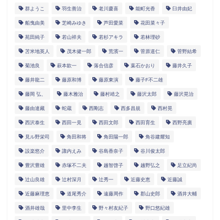
群ようこ
羽生善治
老川慶喜
能町光香
臼井由妃
船曳由美
芝崎みゆき
芦田愛菜
花田菜々子
苑田純子
若山祥夫
若杉アキラ
若林理砂
苫米地英人
茂木健一郎
荒濱一
菅原道仁
菅野結希
菊池良
萩本欽一
落合信彦
葉石かおり
藤井久子
藤井龍二
藤原和博
藤原東演
藤子F不二雄
藤岡 弘、
藤木雅治
藤村靖之
藤沢太郎
藤沢晃治
藤由達藏
蛇蔵
西剛志
西多昌規
西村晃
西沢泰生
西田一見
西田文郎
西田育生
西野亮廣
見ル野栄司
角田和将
角田陽一郎
角谷建耀知
設楽悠介
諏内えみ
谷島香奈子
谷川俊太郎
豊沢豊雄
赤塚不二夫
越智啓子
越野弘之
足立紀尚
辻山良雄
辻村深月
辻秀一
近藤史恵
近藤誠
近藤麻理恵
道尾秀介
遠藤周作
郡山史郎
酒井大輔
酒井雄哉
里中李生
野々村友紀子
野口悠紀雄