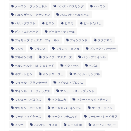
ノーラン・ブッシュネル
ハンス・ロスリング
ハ・ワン
バルタザール・グラシアン
バルバラ・ベルクハン
パム・グラウト
ヒロシ
ヒロミ
ビートたけし
ピア・エドバーグ
ピーター・ティール
フィリップ チェスターフィールド
フィンランド
フクチマミ
フジタ
フランス
フランツ・カフカ
ブルック・バーカー
ブルボン小林
ブレイク・マスターズ
ベラ・ブライヘル
ベルンハルト・M. シュミッド
ペク・セヒ
ペズル
ボブ・トビン
ボンボヤージュ
マイケル・サンデル
マイケル・フランゼーゼ
マイケル・プロンコ
マイケル・Ｊ・フォックス
マシュー・D・ラプラント
マシュー・バロウズ
マツダユカ
マネー・ヘッタ・チャン
マリリン・バーンズ
マーカス バッキンガム
マーク・ボイル
マーク・マイヤーズ
マーク・マチニック
マーシー・シャイモフ
ミツコ
ムハマド・ユヌス
ムーン山田
メイソン・カリー