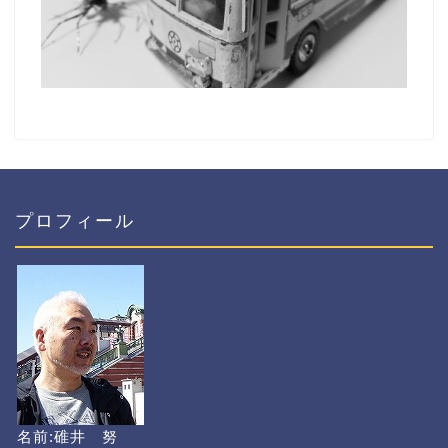
プロフィール
名前:碓井 努