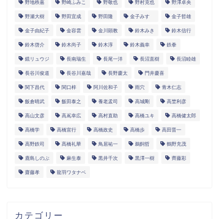
野地秩嘉
野崎ふみこ
野敬也
野村克也
野澤卓央
野瀬大樹
野田宜成
野田隆
金子みすゞ
金子哲雄
金子由紀子
金容雲
金川顕教
鈴木みき
鈴木信行
鈴木啓介
鈴木尚子
鈴木淳
鈴木義幸
鉄拳
鏡リュウジ
長南瑞生
長尾一洋
長沼直樹
長沼睦雄
長谷川俊道
長谷川嘉哉
長野慶太
門井慶喜
関下昌代
関口梓
阿川佐和子
雨穴
青木仁志
飯倉晴武
飯田泰之
養老孟司
高城剛
高埜利彦
高山文彦
高嶌幸広
高村直助
高橋ユキ
高橋健太郎
高橋学
高橋宣行
高橋政史
高橋歩
高田晋一
高野鉄司
髙橋礼華
鳥居祐一
鵜飼哲
鶴野充茂
鹿島しのぶ
麻生泰
黒井千次
黒澤一樹
齊藤彩
齋藤孝
龍羽ワタナベ
カテゴリー