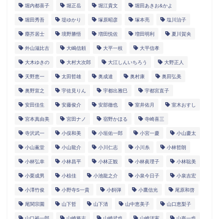
堀内都喜子
堀正岳
堀江貴文
堀田あきお&かよ
堀田秀吾
堤ゆかり
塚原昭彦
塚本亮
塩川治子
塵芥居士
境野勝悟
増田悦佐
増田明利
夏川賀央
外山滋比古
大嶋信頼
大平一枝
大平信孝
大木ゆきの
大村大次郎
大江しんいちろう
大野正人
天野恵一
太田哲雄
奥成達
奥村康
奥田弘美
奥野宣之
宇佐見りん
宇都出雅巳
宇都宮直子
安田佳生
安藤俊介
安部徹也
室井佑月
室木おすし
宮本真由美
宮田ナノ
宿野かほる
寺崎喜三
寺沢武一
小俣和美
小垣佑一郎
小宮一慶
小山慶太
小山薫堂
小山龍介
小川仁志
小川糸
小林哲朗
小林弘幸
小林昌平
小林正観
小林眞理子
小林聡美
小栗成男
小椋佳
小池龍之介
小泉今日子
小泉吉宏
小澤竹俊
小野寺S一貴
小飼弾
小鷹信光
尾原和啓
尾関宗園
山下哲
山下清
山中恵美子
山口恵梨子
山口裕一郎
山崎将志
山崎武也
山崎洋実
山嵜一也