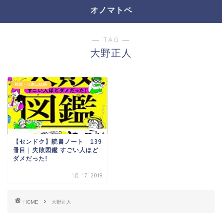
オノマトペ
― TAG ―
大野正人
挑戦・読書1,000冊
【センドク】読書ノート 139
冊目｜失敗図鑑 すごい人ほど
ダメだった!
1月 17, 2019
HOME
大野正人