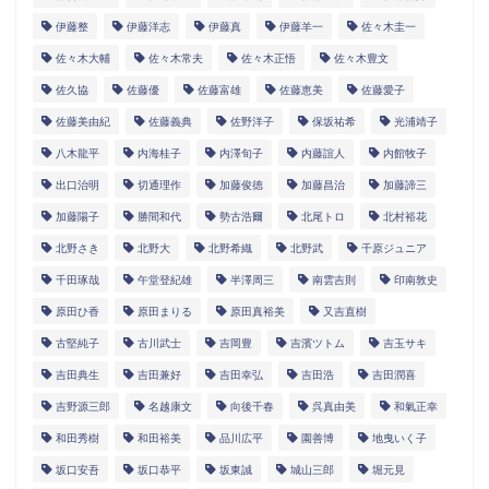
伊藤整
伊藤洋志
伊藤真
伊藤羊一
佐々木圭一
佐々木大輔
佐々木常夫
佐々木正悟
佐々木豊文
佐久協
佐藤優
佐藤富雄
佐藤恵美
佐藤愛子
佐藤美由紀
佐藤義典
佐野洋子
保坂祐希
光浦靖子
八木龍平
内海桂子
内澤旬子
内藤誼人
内館牧子
出口治明
切通理作
加藤俊徳
加藤昌治
加藤諦三
加藤陽子
勝間和代
勢古浩爾
北尾トロ
北村裕花
北野さき
北野大
北野希織
北野武
千原ジュニア
千田琢哉
午堂登紀雄
半澤周三
南雲吉則
印南敦史
原田ひ香
原田まりる
原田真裕美
又吉直樹
古堅純子
古川武士
吉岡豊
吉濱ツトム
吉玉サキ
吉田典生
吉田兼好
吉田幸弘
吉田浩
吉田潤喜
吉野源三郎
名越康文
向後千春
呉真由美
和氣正幸
和田秀樹
和田裕美
品川広平
園善博
地曳いく子
坂口安吾
坂口恭平
坂東誠
城山三郎
堀元見