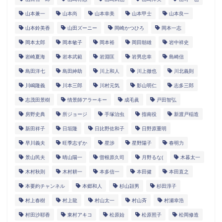
山本兼一
山本尚
山本幸美
山本甲士
山本良一
山本鈴美香
山田ズーニー
岡崎かつひろ
岡本一志
岡本太郎
岡本敏子
岡本裕
岡田朝雄
岩中祥史
岩崎夏海
岩本武範
岩淵匡
岩男忠幸
島崎信
島田洋七
島田紳助
川上和人
川上徹也
川北義則
川嶋隆義
川本三郎
川村元気
影山明仁
志多三郎
志茂田景樹
情景師アラーキー
成毛眞
戸田智弘
房野史典
所ジョージ
手塚治虫
指南役
新渡戸稲造
新田祥子
日垣隆
日比野佐和子
日野原重明
早川義夫
旺季志ずか
星渉
星野陽子
春明力
景山民夫
晴山陽一
曽根原久司
月野るな(
木暮太一
木村秋則
木村耕一
本多信一
本田健
本田直之
本要約チャンネル
本郷和人
杉山頴男
杉田淳子
村上春樹
村上龍
村山太一
村山斉
村瀬幸浩
村田沙耶香
東村アキコ
松原始
松原照子
松岡修造