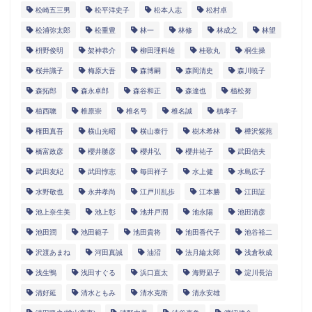
松崎五三男
松平洋史子
松本人志
松村卓
松浦弥太郎
松重豊
林一
林修
林成之
林望
枡野俊明
架神恭介
柳田理科雄
桂歌丸
桐生操
桜井識子
梅原大吾
森博嗣
森岡清史
森川暁子
森拓郎
森永卓郎
森谷和正
森達也
植松努
植西聰
椎原崇
椎名号
椎名誠
槙孝子
権田真吾
横山光昭
横山泰行
樹木希林
樺沢紫苑
橋富政彦
櫻井勝彦
櫻井弘
櫻井祐子
武田信夫
武田友紀
武田惇志
毎田祥子
水上健
水島広子
水野敬也
永井孝尚
江戸川乱歩
江本勝
江田証
池上奈生美
池上彰
池井戸潤
池永陽
池田清彦
池田潤
池田範子
池田貴将
池田香代子
池谷裕二
沢渡あまね
河田真誠
油沼
法月綸太郎
浅倉秋成
浅生鴨
浅田すぐる
浜口直太
海野凪子
淀川長治
清好延
清水ともみ
清水克衛
清永安雄