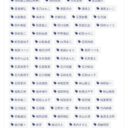
清田隆之(桃山商事)
清野由美
渋谷直角
渡辺健介
渡邊康弘
滝乃みわこ
潮凪洋介
瀧靖之
瀬尾まいこ
火坂雅志
為末大
犬塚壮志
玉置妙憂
生月誠
田中泰延
田原真人
田口信教
田坂広志
田村セツコ
田村浩二
田村由美
甲野善紀
町田そのこ
町田真知子
白取春彦
白澤卓二
百田尚樹
相原コージ
相沢沙呼
眞鍋かをり
真田つづる
矢作ちはる
矢作直樹
石井あらた
石井貴士
石原加受子
石原新菜
石川光陽
石川拓治
石川真理子
石川英輔
石村友見
石田ゆり子
石田章洋
石谷慎悟
神尾哲男
神山典士
神田桂一
福島正伸
福本伸行
福田和也
秋尾沙戸子
秋山桃里
秋本俊二
稲垣えみ子
稲垣栄洋
稲空穂
稲葉豊茂
立川談志
立花隆
立野井一恵
竹内文香
竹内絢香
笹氣健治
箱田忠昭
篠田桃紅
米山公啓
粂原圭太郎
細川貂々
絶牙
綾辻行人
美内すずえ
美輪明宏