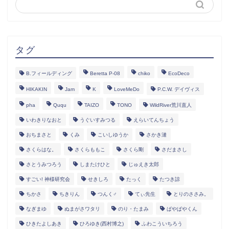
タグ
B.フィールディング
Beretta P-08
chiko
EcoDeco
HIKAKIN
Jam
K
LoveMeDo
P.C.W. デイヴィス
pha
Ququ
TAIZO
TONO
WildRiver荒川直人
いわきりなおと
うぐいすみつる
えらいてんちょう
おちまさと
くみ
こいしゆうか
さかき漣
さくらはな。
さくらももこ
さくら剛
さだまさし
さとうみつろう
しまたけひと
じゅえき太郎
すごい! 神様研究会
せきしろ
たっく
たつき諒
ちかさ
ちきりん
つんく♂
てぃ先生
とりのささみ。
なぎまゆ
ぬまがさワタリ
のり・たまみ
ぱやぱやくん
ひきたよしあき
ひろゆき(西村博之)
ふわこういちろう