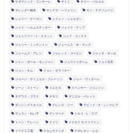
サダマシック・コンサーレ
サトミ
サリー・バルエル
サレンダー橋本
サンドラ・ヘフェリン
サン・テグジュペリ
シェリー・ケーガン
シドニィ・シェルダン
シャド・ヘルムステッター
ジェイク・ナップ
ジェニファー・L・スコット
ジェフ・コックス
ジェリー・ミンチントン
ジェームス・Ｗ・ヤング
ジェームズ・アレン
ジャレッド・コーエン
ジャンヌ・ボッセ
ジャン・ポール・モンジャン
ジュウドゥポゥム
ジョイ石井
ジョン・キム
ジョン・ゼラツキー
ジョージ・サミュエル・クレーソン
ジョー・ヴィターレ
ジーン・ストーン
スエヒロ
スペンサー・ジョンソン
タデウス・ゴラス
タモリ
ダニエル・バレット
ダンシングスネイル
テレンス・リー
デビッド・A・シンクレア
デュラン・れい子
デンマーク
トロイ・L・ラブ
トーン・テレヘン
ドイツ
ドナルド O.クリフトン
ドリヤス工場
ナカムラクニオ
ナポレオン・ヒル