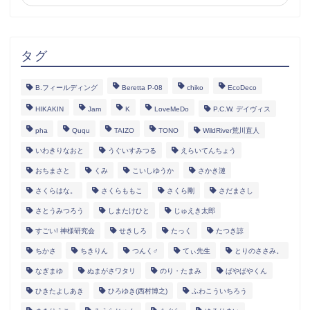
タグ
B.フィールディング
Beretta P-08
chiko
EcoDeco
HIKAKIN
Jam
K
LoveMeDo
P.C.W. デイヴィス
pha
Ququ
TAIZO
TONO
WildRiver荒川直人
いわきりなおと
うぐいすみつる
えらいてんちょう
おちまさと
くみ
こいしゆうか
さかき漣
さくらはな。
さくらももこ
さくら剛
さだまさし
さとうみつろう
しまたけひと
じゅえき太郎
すごい! 神様研究会
せきしろ
たっく
たつき諒
ちかさ
ちきりん
つんく♂
てぃ先生
とりのささみ。
なぎまゆ
ぬまがさワタリ
のり・たまみ
ぱやぱやくん
ひきたよしあき
ひろゆき(西村博之)
ふわこういちろう