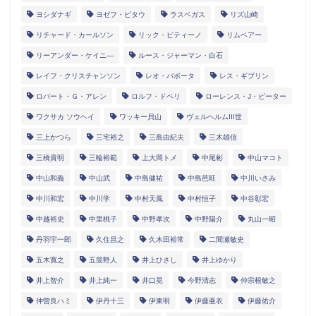
ヨシダナギ
ヨゼフ・ピタウ
ラスベガス
リズ山崎
リチャード・カールソン
リック・ピティーノ
リムベアー
リーアンダー・ケイニ―
ルース・ジャーマン・白石
レイフ・クリスチャンソン
レオ・バボータ
レス・ギブリン
ロバート・Ｇ・アレン
ロルフ・ドベリ
ローレンス・J・ピーター
ワクサカ ソウヘイ
ワッキー貝山
ヴェルヘルムIII世
三上かつら
三宅裕之
三島由紀夫
三木雄信
三橋貴明
三輪裕範
上大岡トメ
中尾彬
中山マコト
中山和義
中山武
中島健祐
中島芭旺
中川いさみ
中川和宏
中川学
中村天風
中村恒子
中谷彰宏
中越裕史
中里桃子
中野孝次
中野陽介
丸山一昭
丹羽宇一郎
久住昌之
久木田裕常
二間瀬敏史
五木寛之
五箇野人
井上ひさし
井上ゆかり
井上智介
井上純一
井口晃
今野清志
仲宗根敏之
仲曽良ハミ
伊丹十三
伊東明
伊藤亜衣
伊藤佑介