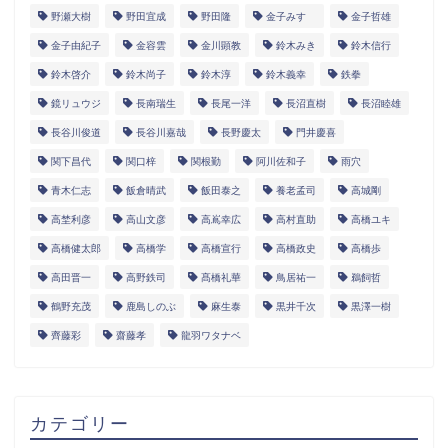
野瀬大樹
野田宜成
野田隆
金子みすゞ
金子哲雄
金子由紀子
金容雲
金川顕教
鈴木みき
鈴木信行
鈴木啓介
鈴木尚子
鈴木淳
鈴木義幸
鉄拳
鏡リュウジ
長南瑞生
長尾一洋
長沼直樹
長沼睦雄
長谷川俊道
長谷川嘉哉
長野慶太
門井慶喜
関下昌代
関口梓
関根勤
阿川佐和子
雨穴
青木仁志
飯倉晴武
飯田泰之
養老孟司
高城剛
高埜利彦
高山文彦
高嶌幸広
高村直助
高橋ユキ
高橋健太郎
高橋学
高橋宣行
高橋政史
高橋歩
高田晋一
高野鉄司
髙橋礼華
鳥居祐一
鵜飼哲
鶴野充茂
鹿島しのぶ
麻生泰
黒井千次
黒澤一樹
齊藤彩
齋藤孝
龍羽ワタナベ
カテゴリー