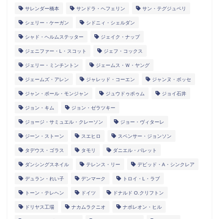
サレンダー橋本
サンドラ・ヘフェリン
サン・テグジュペリ
シェリー・ケーガン
シドニィ・シェルダン
シャド・ヘルムステッター
ジェイク・ナップ
ジェニファー・L・スコット
ジェフ・コックス
ジェリー・ミンチントン
ジェームス・Ｗ・ヤング
ジェームズ・アレン
ジャレッド・コーエン
ジャンヌ・ボッセ
ジャン・ポール・モンジャン
ジュウドゥポゥム
ジョイ石井
ジョン・キム
ジョン・ゼラツキー
ジョージ・サミュエル・クレーソン
ジョー・ヴィターレ
ジーン・ストーン
スエヒロ
スペンサー・ジョンソン
タデウス・ゴラス
タモリ
ダニエル・バレット
ダンシングスネイル
テレンス・リー
デビッド・A・シンクレア
デュラン・れい子
デンマーク
トロイ・L・ラブ
トーン・テレヘン
ドイツ
ドナルド O.クリフトン
ドリヤス工場
ナカムラクニオ
ナポレオン・ヒル