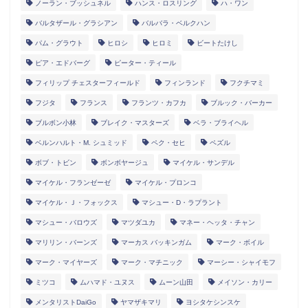
ノーラン・ブッシュネル
ハンス・ロスリング
ハ・ワン
バルタザール・グラシアン
バルバラ・ベルクハン
パム・グラウト
ヒロシ
ヒロミ
ビートたけし
ピア・エドバーグ
ピーター・ティール
フィリップ チェスターフィールド
フィンランド
フクチマミ
フジタ
フランス
フランツ・カフカ
ブルック・バーカー
ブルボン小林
ブレイク・マスターズ
ベラ・ブライヘル
ベルンハルト・M. シュミッド
ペク・セヒ
ペズル
ボブ・トビン
ボンボヤージュ
マイケル・サンデル
マイケル・フランゼーゼ
マイケル・プロンコ
マイケル・Ｊ・フォックス
マシュー・D・ラプラント
マシュー・バロウズ
マツダユカ
マネー・ヘッタ・チャン
マリリン・バーンズ
マーカス バッキンガム
マーク・ボイル
マーク・マイヤーズ
マーク・マチニック
マーシー・シャイモフ
ミツコ
ムハマド・ユヌス
ムーン山田
メイソン・カリー
メンタリストDaiGo
ヤマザキマリ
ヨシタケシンスケ