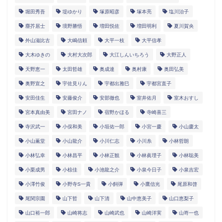
堀田秀吾
堤ゆかり
塚原昭彦
塚本亮
塩川治子
塵芥居士
境野勝悟
増田悦佐
増田明利
夏川賀央
外山滋比古
大嶋信頼
大平一枝
大平信孝
大木ゆきの
大村大次郎
大江しんいちろう
大野正人
天野恵一
太田哲雄
奥成達
奥村康
奥田弘美
奥野宣之
宇佐見りん
宇都出雅巳
宇都宮直子
安田佳生
安藤俊介
安部徹也
室井佑月
室木おすし
宮本真由美
宮田ナノ
宿野かほる
寺崎喜三
寺沢武一
小俣和美
小垣佑一郎
小宮一慶
小山慶太
小山薫堂
小山龍介
小川仁志
小川糸
小林哲朗
小林弘幸
小林昌平
小林正観
小林眞理子
小林聡美
小栗成男
小椋佳
小池龍之介
小泉今日子
小泉吉宏
小澤竹俊
小野寺S一貴
小飼弾
小鷹信光
尾原和啓
尾関宗園
山下哲
山下清
山中恵美子
山口恵梨子
山口裕一郎
山崎将志
山崎武也
山崎洋実
山嵜一也