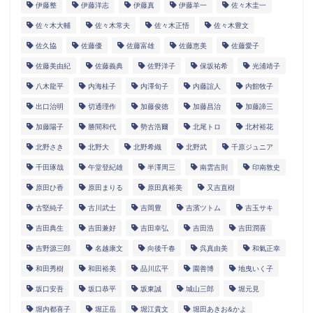
伊藤整
伊藤洋志
伊藤真
伊藤羊一
佐々木圭一
佐々木大輔
佐々木常夫
佐々木正悟
佐々木豊文
佐久協
佐藤優
佐藤富雄
佐藤恵美
佐藤愛子
佐藤美由紀
佐藤義典
佐野洋子
保坂祐希
光浦靖子
八木龍平
内海桂子
内澤旬子
内藤誼人
内館牧子
出口治明
切通理作
加藤俊徳
加藤昌治
加藤諦三
加藤陽子
勝間和代
勢古浩爾
北尾トロ
北村裕花
北野さき
北野大
北野希織
北野武
千原ジュニア
千田琢哉
午堂登紀雄
半澤周三
南雲吉則
印南敦史
原田ひ香
原田まりる
原田真裕美
又吉直樹
古堅純子
古川武士
吉岡豊
吉濱ツトム
吉玉サキ
吉田典生
吉田兼好
吉田幸弘
吉田浩
吉田潤喜
吉野源三郎
名越康文
向後千春
呉真由美
和氣正幸
和田秀樹
和田裕美
品川広平
園善博
地曳いく子
坂口安吾
坂口恭平
坂東誠
城山三郎
堀元見
堀内都喜子
堀正岳
堀江貴文
堀田あきお&かよ