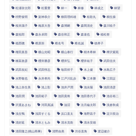
松浦弥太郎
松重豊
林一
林修
林成之
林望
枡野俊明
架神恭介
柳田理科雄
桂歌丸
桐生操
桜井識子
梅原大吾
森博嗣
森岡清史
森川暁子
森拓郎
森永卓郎
森谷和正
森達也
植松努
植西聰
椎原崇
椎名号
椎名誠
槙孝子
権田真吾
横山光昭
横山泰行
樹木希林
樺沢紫苑
橋富政彦
櫻井勝彦
櫻井弘
櫻井祐子
武田信夫
武田友紀
武田惇志
毎田祥子
水上健
水島広子
水野敬也
永井孝尚
江戸川乱歩
江本勝
江田証
池上奈生美
池上彰
池井戸潤
池永陽
池田清彦
池田潤
池田範子
池田貴将
池田香代子
池谷裕二
沢渡あまね
河田真誠
油沼
法月綸太郎
浅倉秋成
浅生鴨
浅田すぐる
浜口直太
海野凪子
淀川長治
清好延
清水ともみ
清水克衛
清永安雄
清田隆之(桃山商事)
清野由美
渋谷直角
渡辺健介