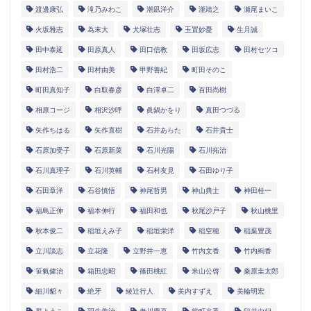
渡邊康弘
滝乃みわこ
潮凪洋介
瀧靖之
瀬尾まいこ
火坂雅志
為末大
犬塚壮志
玉置妙憂
生月誠
田中泰延
田原真人
田口信教
田坂広志
田村セツコ
田村浩二
田村由美
甲野善紀
町田そのこ
町田真知子
白取春彦
白澤卓二
百田尚樹
相原コージ
相沢沙呼
眞鍋かをり
真田つづる
矢作ちはる
矢作直樹
石井あらた
石井貴士
石原加受子
石原新菜
石川光陽
石川拓治
石川真理子
石川英輔
石村友見
石田ゆり子
石田章洋
石谷慎悟
神尾哲男
神山典士
神田桂一
福島正伸
福本伸行
福田和也
秋尾沙戸子
秋山桃里
秋本俊二
稲垣えみ子
稲垣栄洋
稲空穂
稲葉豊茂
立川談志
立花隆
立野井一恵
竹内文香
竹内絢香
笹氣健治
箱田忠昭
篠田桃紅
米山公啓
粂原圭太郎
細川貂々
絶牙
綾辻行人
美内すずえ
美輪明宏