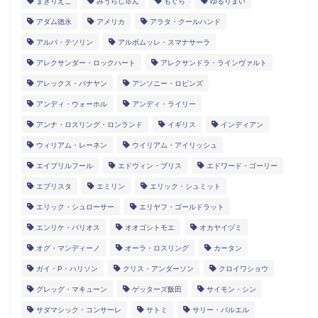
まきりえこ
みうらじゅん
もぐら
ゆるりまい
アダム徳永
アメリカ
アラタ・クールハンド
アルパ・テソリン
アルボムッレ・スマナサーラ
アレクサンダー・ロックハート
アレクサンドラ・ラインヴァルト
アレックス・バナヤン
アンソニー・ロビンズ
アンディ・ウォーホル
アンディ・ライリー
アンナ・ロスリング・ロンランド
イギリス
インディアン
ウィリアム・レーネン
ウイリアム・アイリッシュ
エイプリルフール
エドウィン・ブリス
エドワード・ゴーリー
エブリスタ
エミリン
エリック・シュミット
エリック・シュローサー
エリヤフ・ゴールドラット
エンリケ・バリオス
オオゴシトモエ
オカヤイヅミ
オグ・マンディーノ
オーラ・ロスリング
カータン
ガイ・P・ハリソン
クリス・アンダーソン
クロイワショウ
グレッグ・マキューン
ゲッターズ飯田
サイモン・シン
サダマシック・コンサーレ
サトミ
サリー・バルエル