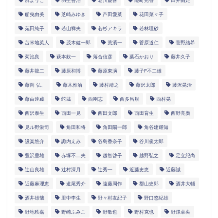
群ようこ
羽生善治
老川慶喜
能町光香
臼井由妃
船曳由美
芝崎みゆき
芦田愛菜
花田菜々子
苑田純子
若山祥夫
若杉アキラ
若林理砂
苫米地英人
茂木健一郎
荒濱一
菅原道仁
菅野結希
菊池良
萩本欽一
落合信彦
葉石かおり
藤井久子
藤井龍二
藤原和博
藤原東演
藤子F不二雄
藤岡 弘、
藤木雅治
藤村靖之
藤沢太郎
藤沢晃治
藤由達藏
蛇蔵
西剛志
西多昌規
西村晃
西沢泰生
西田一見
西田文郎
西田育生
西野亮廣
見ル野栄司
角田和将
角田陽一郎
角谷建耀知
設楽悠介
諏内えみ
谷島香奈子
谷川俊太郎
豊沢豊雄
赤塚不二夫
越智啓子
越野弘之
足立紀尚
辻山良雄
辻村深月
辻秀一
近藤史恵
近藤誠
近藤麻理恵
道尾秀介
遠藤周作
郡山史郎
酒井大輔
酒井雄哉
里中李生
野々村友紀子
野口悠紀雄
野地秩嘉
野崎ふみこ
野敬也
野村克也
野澤卓央