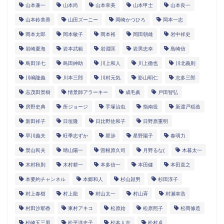
山本兼一
山本尚
山本幸美
山本甲士
山本良一
山本鈴美香
山田ズーニー
岡崎かつひろ
岡本一志
岡本太郎
岡本敏子
岡本裕
岡田朝雄
岩中祥史
岩崎夏海
岩本武範
岩淵匡
岩男忠幸
島崎信
島田洋七
島田紳助
川上和人
川上徹也
川北義則
川嶋隆義
川本三郎
川村元気
影山明仁
志多三郎
志茂田景樹
情景師アラーキー
成毛眞
戸田智弘
房野史典
所ジョージ
手塚治虫
指南役
新渡戸稲造
新田祥子
日垣隆
日比野佐和子
日野原重明
早川義夫
旺季志ずか
星渉
星野陽子
春明力
景山民夫
晴山陽一
曽根原久司
月野るな(
木暮太一
木村秋則
木村耕一
本多信一
本田健
本田直之
本要約チャンネル
本郷和人
杉山頴男
杉田淳子
村上春樹
村上龍
村山太一
村山斉
村瀬幸浩
村田沙耶香
東村アキコ
松原始
松原照子
松岡修造
松崎五三男
松平洋史子
松本人志
松村卓