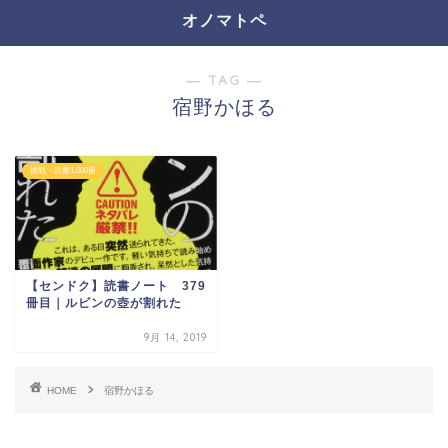
オノマトペ
― TAG ―
宿野かほる
挑戦・読書1,000冊
【センドク】読書ノート 379
冊目｜ルビンの壺が割れた
9月 14, 2019
HOME
宿野かほる